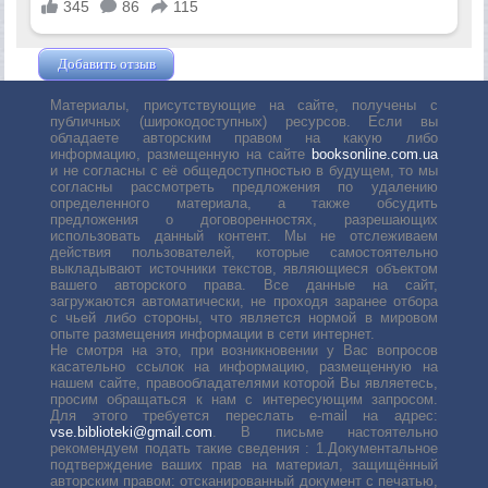
Добавить отзыв
Жушман Дмитрий
Материалы, присутствующие на сайте, получены с
публичных (широкодоступных) ресурсов. Если вы
обладаете авторским правом на какую либо
информацию, размещенную на сайте
booksonline.com.ua
и не согласны с её общедоступностью в будущем, то мы
согласны рассмотреть предложения по удалению
определенного материала, а также обсудить
предложения о договоренностях, разрешающих
использовать данный контент. Мы не отслеживаем
действия пользователей, которые самостоятельно
выкладывают источники текстов, являющиеся объектом
вашего авторского права. Все данные на сайт,
загружаются автоматически, не проходя заранее отбора
с чьей либо стороны, что является нормой в мировом
опыте размещения информации в сети интернет.
Не смотря на это, при возникновении у Вас вопросов
касательно ссылок на информацию, размещенную на
нашем сайте, правообладателями которой Вы являетесь,
просим обращаться к нам с интересующим запросом.
Для этого требуется переслать е-mail на адрес:
vse.biblioteki@gmail.com
. В письме настоятельно
рекомендуем подать такие сведения : 1.Документальное
подтверждение ваших прав на материал, защищённый
авторским правом: отсканированный документ с печатью,