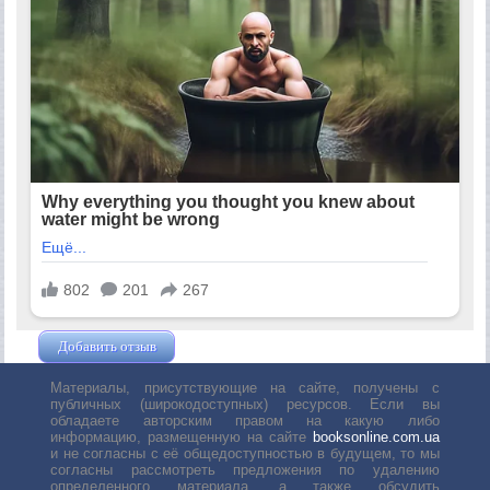
Добавить отзыв
Жушман Дмитрий
Материалы, присутствующие на сайте, получены с
публичных (широкодоступных) ресурсов. Если вы
обладаете авторским правом на какую либо
информацию, размещенную на сайте
booksonline.com.ua
и не согласны с её общедоступностью в будущем, то мы
согласны рассмотреть предложения по удалению
определенного материала, а также обсудить