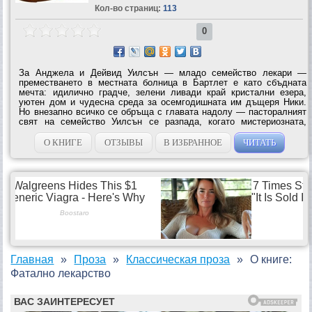
Кол-во страниц:
113
0
За Анджела и Дейвид Уилсън — младо семейство лекари —
преместването в местната болница в Бартлет е като сбъдната
мечта: идилично градче, зелени ливади край кристални езера,
уютен дом и чудесна среда за осемгодишната им дъщеря Ники.
Но внезапно всичко се обръща с главата надолу — пасторалният
свят на семейство Уилсън се разпада, когато мистериозната,
неочаквана смърт се превръща в нещо повече от съвпадение.
Борейки се за своята...
О КНИГЕ
ОТЗЫВЫ
В ИЗБРАННОЕ
ЧИТАТЬ
Главная
Проза
Классическая проза
О книге:
Фатално лекарство