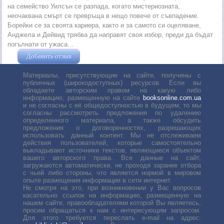
на семейство Уилсън се разпада, когато мистериозната,
неочаквана смърт се превръща в нещо повече от съвпадение.
Борейки се за своята кариера, както и за самото си оцеляване,
Анджела и Дейвид трябва да направят своя избор, преди да бъдат
погълнати от ужаса…
Добавить отзыв
Жушман Дмитрий
Материалы, присутствующие на сайте, получены с
публичных (широкодоступных) ресурсов. Если вы
обладаете авторским правом на какую либо
информацию, размещенную на сайте
booksonline.com.ua
и не согласны с её общедоступностью в будущем, то мы
согласны рассмотреть предложения по удалению
определенного материала, а также обсудить
предложения о договоренностях, разрешающих
использовать данный контент. Мы не отслеживаем
действия пользователей, которые самостоятельно
выкладывают источники текстов, являющиеся объектом
вашего авторского права. Все данные на сайт,
загружаются автоматически, не проходя заранее отбора
с чьей либо стороны, что является нормой в мировом
опыте размещения информации в сети интернет.
Не смотря на это, при возникновении у Вас вопросов
касательно ссылок на информацию, размещенную на
нашем сайте, правообладателями которой Вы являетесь,
просим обращаться к нам с интересующим запросом.
Для этого требуется переслать е-mail на адрес: