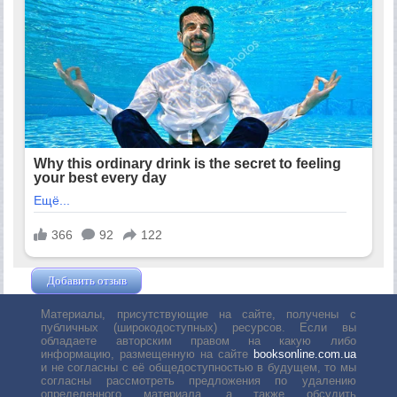
Добавить отзыв
Жушман Дмитрий
Материалы, присутствующие на сайте, получены с
публичных (широкодоступных) ресурсов. Если вы
обладаете авторским правом на какую либо
информацию, размещенную на сайте
booksonline.com.ua
и не согласны с её общедоступностью в будущем, то мы
согласны рассмотреть предложения по удалению
определенного материала, а также обсудить