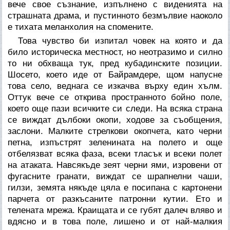
вече свое съзнание, изпълнено с виденията на
страшната драма, и пустинното безмълвие наоколо
е тихата меланхолия на спомените.
Това чувство би изпитал човек на която и да
било историческа местност, но неотразимо и силно
то ни обхваща тук, пред кубадинските позиции.
Шосето, което иде от Байрамдере, щом напусне
това село, веднага се изкачва върху един хълм.
Оттук вече се открива пространното бойно поле,
което още пази всичките си следи. На всяка страна
се виждат дълбоки окопи, ходове за съобщения,
заслони. Малките стрелкови окопчета, като черни
петна, изпъстрят зеленината на полето и още
отбелязват всяка фаза, всеки тласък и всеки полет
на атаката. Навсякъде зеят черни ями, изровени от
фугасните гранати, виждат се шрапнелни чаши,
гилзи, земята някъде цяла е посипана с картонени
парчета от разкъсаните патронни кутии. Ето и
телената мрежа. Краищата и се губят далеч вляво и
вдясно и в това поле, лишено и от най-малкия