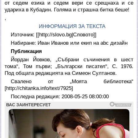
от седем езика и седем вери се срещнаха и се
удариха в Кубадин. Голяма и страшна битка беше!
,
ИНФОРМАЦИЯ ЗА ТЕКСТА
Източник: [[http://slovo.bg|Словото]]
Набиране: Иван Иванов или екип на abc дизайн
Публикация
Йордан Йовков, „Събрани съчинения в шест
тома“, Том първи; „Български писател“, С. 1976.
Под общата редакцията на Симеон Султанов.
Свалено от „Моята библиотека“
[http://chitanka.info/text/7925]
Последна редакция: 2008-05-25 08:00:00