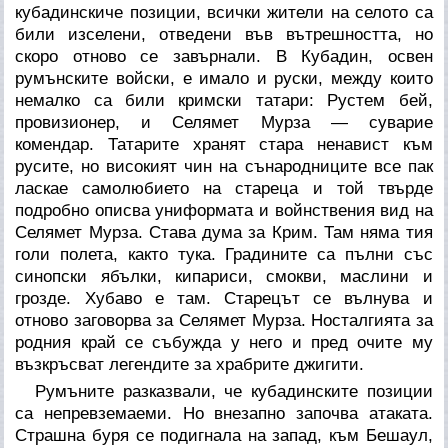
кубадинскиче позиции, всички жители на селото са
били изселени, отведени във вътрешността, но
скоро отново се завърнали. В Кубадин, освен
румънските войски, е имало и руски, между които
немалко са били кримски татари: Рустем бей,
провизионер, и Селямет Мурза — суварие
комендар. Татарите хранят стара ненавист към
русите, но високият чин на сънародниците все пак
ласкае самолюбието на стареца и той твърде
подробно описва униформата и войнствения вид на
Селямет Мурза. Става дума за Крим. Там няма тия
голи полета, както тука. Градините са пълни със
синопски ябълки, кипариси, смокви, маслини и
грозде. Хубаво е там. Старецът се вълнува и
отново заговорва за Селямет Мурза. Носталгията за
родния край се събужда у него и пред очите му
възкръсват легендите за храбрите джигити.
Румъните разказвали, че кубадинските позиции
са непревземаеми. Но внезапно започва атаката.
Страшна буря се подигнала на запад, към Бешаул,