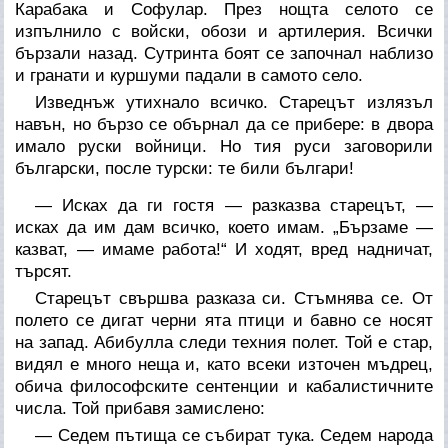
Карабака и Софулар. През нощта селото се
изпълнило с войски, обози и артилерия. Всички
бързали назад. Сутринта боят се започнал наблизо
и гранати и куршуми падали в самото село.
Изведнъж утихнало всичко. Старецът излязъл
навън, но бързо се обърнал да се прибере: в двора
имало руски войници. Но тия руси заговорили
български, после турски: те били българи!
— Исках да ги гостя — разказва старецът, —
исках да им дам всичко, което имам. „Бързаме —
казват, — имаме работа!“ И ходят, вред надничат,
търсят.
Старецът свършва разказа си. Стъмнява се. От
полето се дигат черни ята птици и бавно се носят
на запад. Абибулла следи техния полет. Той е стар,
видял е много неща и, като всеки източен мъдрец,
обича философските сентенции и кабалистичните
числа. Той прибавя замислено:
— Седем пътища се събират тука. Седем народа