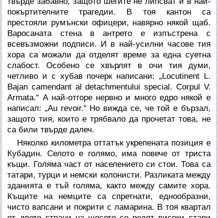
твърде забавно, защото шегите не липсват и в най-
покъртителните трагедии. В тоя кантон са
престояли румънски офицери, навярно някой щаб.
Варосаната стена в антрето е изпъстрена с
всевъзможни подписи. И в най-усилни часове тия
хора са можали да отделят време за една суетна
слабост. Особено се хвърлят в очи тия думи,
четливо и с хубав почерк написани: „Locutinent L.
Bajan camendant al detachmentului special. Corpul V.
Armata.“ А най-отгоре нервно и много едро някой е
написал: „Au revoir.“ Но вижда се, че той е бързал,
защото тия, които е трябвало да прочетат това, не
са били твърде далеч.
Няколко километра оттатък укрепената позиция е
Кубадин. Селото е голямо, има повече от триста
къщи. Голяма част от населението си стои. Това са
татари, турци и немски колонисти. Разликата между
зданията е тъй голяма, както между самите хора.
Къщите на немците са спретнати, еднообразни,
чисто вапсани и покрити с ламарина. В тоя квартал
от двете страни на шосето се редят високи стари