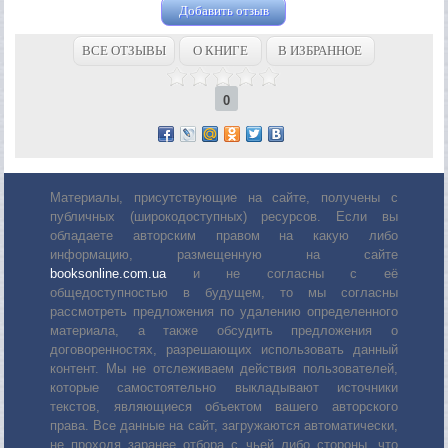
Добавить отзыв
ВСЕ ОТЗЫВЫ
О КНИГЕ
В ИЗБРАННОЕ
0
Материалы, присутствующие на сайте, получены с
публичных (широкодоступных) ресурсов. Если вы
обладаете авторским правом на какую либо
информацию, размещенную на сайте
booksonline.com.ua
и не согласны с её
общедоступностью в будущем, то мы согласны
рассмотреть предложения по удалению определенного
материала, а также обсудить предложения о
договоренностях, разрешающих использовать данный
контент. Мы не отслеживаем действия пользователей,
которые самостоятельно выкладывают источники
текстов, являющиеся объектом вашего авторского
права. Все данные на сайт, загружаются автоматически,
не проходя заранее отбора с чьей либо стороны, что