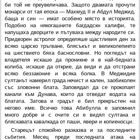
би той не преувеличава. Защото двамата прочути
монарси от тая епоха — Махмуд II и Абдул Меджид,
баща и син — имат особено място в историята.
Подобно на някогашните багдадскн халифи, те
напущаха дворците и пътуваха между народите си.
Придворен астролог определяше щастливия ден за
всяко царско тръгване, блясъкът и великолепието
на шествието бяха баснословни. Но погледът на
владетеля искаше да проникне и в най-бедната
колиба, искаше да открие, да види и да отстрани
всяко беззаконие и всяка болка. В Меджидие
султанът намерил града нечист и кален, заобиколен
със зловонни блата. Заповядал да се прокопаят
канали към Дунава, които да отведат водата на
блатата. Затова и градът е бил прекръстен на
негово име. Всичко това Абибулла е запомнил
много добре и с очите си е видял султана и
бляскавата кавалкада от паши, явери и копиеносци.
Старецът спокойно разказва и за последните
сьбития. Месец преди последната атака на