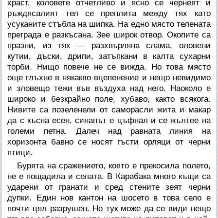
храст, коловете отчетливо и ясно се чернеят и
ръждясалият тел се преплита между тях като
усуканите стъбла на шипка. На едно място телената
преграда е разкъсана. Зее широк отвор. Окопите са
празни, из тях — разхвърляна слама, оловени
кутии, дъски, дрипи, затъпкани в калта сухарни
торби. Нищо повече не се вижда. Но това място
още глъхне в някакво вцепенение и нещо невидимо
и зловещо тежи във въздуха над него. Наоколо е
широко и безкрайно поле, хубаво, както всякога.
Нивите са позеленели от саморасли жита и макар
да с късна есен, синапът е цъфнал и се жълтее на
големи петна. Далеч над равната линия на
хоризонта бавно се носят гъсти орляци от черни
птици.
Бурята на сражението, която е прекосила полето,
не е пощадила и селата. В Карабака много къщи са
ударени от гранати и сред стените зеят черни
дупки. Един нов кантон на шосето в това село е
почти цял разрушен. Но тук може да се види нещо