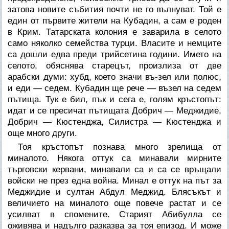
затова новите събития почти не го вълнуват. Той е
един от първите жители на Кубадин, а сам е роден
в Крим. Татарската колония е заварила в селото
само няколко семейства турци. Власите и немците
са дошли едва преди трийсетина години. Името на
селото, обяснява старецът, произлиза от две
арабски думи: хубд, което значи въ-зел или полюс,
и еди — седем. Кубадин ще рече — възел на седем
пътища. Тук е бил, пък и сега е, голям кръстопът:
идат и се пресичат пътищата Добрич — Меджидие,
Добрич — Кюстенджа, Силистра — Кюстенджа и
още много други.
Тоя кръстопът познава много зрелища от
миналото. Някога оттук са минавали мирните
търговски кервани, минавали са и са се връщали
войски не през една война. Минал е оттук на път за
Меджидие и султан Абдул Меджид. Блясъкът и
величието на миналото още повече растат и се
усилват в спомените. Старият Абибулла се
оживява и надълго разказва за тоя епизод. И може