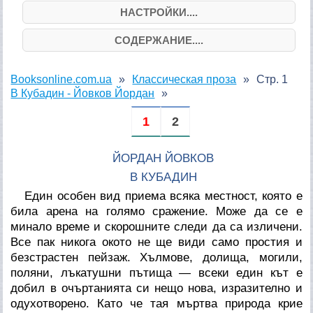
НАСТРОЙКИ....
СОДЕРЖАНИЕ....
Booksonline.com.ua
Классическая проза
Стр. 1
В Кубадин - Йовков Йордан
1
2
ЙОРДАН ЙОВКОВ
В КУБАДИН
Един особен вид приема всяка местност, която е
била арена на голямо сражение. Може да се е
минало време и скорошните следи да са изличени.
Все пак никога окото не ще види само простия и
безстрастен пейзаж. Хълмове, долища, могили,
поляни, лъкатушни пътища — всеки един кът е
добил в очъртанията си нещо нова, изразително и
одухотворено. Като че тая мъртва природа крие