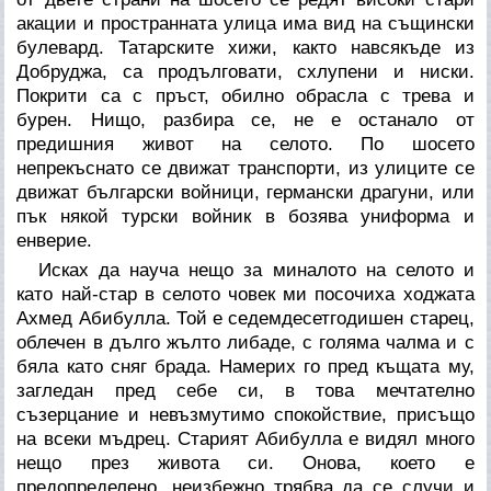
акации и пространната улица има вид на същински
булевард. Татарските хижи, както навсякъде из
Добруджа, са продълговати, схлупени и ниски.
Покрити са с пръст, обилно обрасла с трева и
бурен. Нищо, разбира се, не е останало от
предишния живот на селото. По шосето
непрекъснато се движат транспорти, из улиците се
движат български войници, германски драгуни, или
пък някой турски войник в бозява униформа и
енверие.
Исках да науча нещо за миналото на селото и
като най-стар в селото човек ми посочиха ходжата
Ахмед Абибулла. Той е седемдесетгодишен старец,
облечен в дълго жълто либаде, с голяма чалма и с
бяла като сняг брада. Намерих го пред къщата му,
загледан пред себе си, в това мечтателно
съзерцание и невъзмутимо спокойствие, присъщо
на всеки мъдрец. Старият Абибулла е видял много
нещо през живота си. Онова, което е
предопределено, неизбежно трябва да се случи и