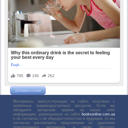
Добавить отзыв
Жушман Дмитрий
Материалы, присутствующие на сайте, получены с
публичных (широкодоступных) ресурсов. Если вы
обладаете авторским правом на какую либо
информацию, размещенную на сайте
booksonline.com.ua
и не согласны с её общедоступностью в будущем, то мы
согласны рассмотреть предложения по удалению
определенного материала, а также обсудить