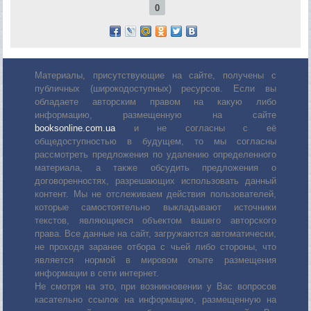
0
Материалы, присутствующие на сайте, получены с
публичных (широкодоступных) ресурсов. Если вы
обладаете авторским правом на какую либо
информацию, размещенную на сайте
booksonline.com.ua
и не согласны с её
общедоступностью в будущем, то мы согласны
рассмотреть предложения по удалению определенного
материала, а также обсудить предложения о
договоренностях, разрешающих использовать данный
контент. Мы не отслеживаем действия пользователей,
которые самостоятельно выкладывают источники
текстов, являющиеся объектом вашего авторского
права. Все данные на сайт, загружаются автоматически,
не проходя заранее отбора с чьей либо стороны, что
является нормой в мировом опыте размещения
информации в сети интернет.
Не смотря на это, при возникновении у Вас вопросов
касательно ссылок на информацию, размещенную на