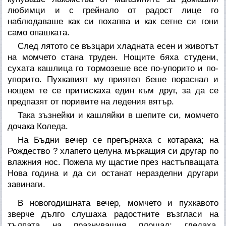
любимци и с грейнало от радост лице го
наблюдаваше как си похапва и как сетне си гони
само опашката.
След лятото се възцари хладната есен и животът
на момчето стана труден. Нощите бяха студени,
сухата кашлица го тормозеше все по-упорито и по-
упорито. Пухкавият му приятел беше пораснал и
нощем те се притискаха един към друг, за да се
предпазят от поривите на ледения вятър.
Така зъзнейки и кашляйки в шепите си, момчето
дочака Коледа.
На Бъдни вечер се прегърнаха с котарака; на
Рождество ? хлапето целуна мъркащия си другар по
влажния нос. Пожела му щастие през настъпващата
Нова година и да си останат неразделни другари
завинаги.
В новогодишната вечер, момчето и пухкавото
зверче дълго слушаха радостните възгласи на
тълпата на празнуващия площад; гледаха,