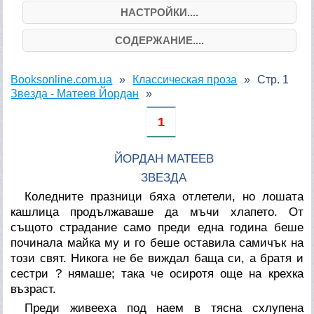
НАСТРОЙКИ....
СОДЕРЖАНИЕ....
Booksonline.com.ua
Классическая проза
Стр. 1
Звезда - Матеев Йордан
1
ЙОРДАН МАТЕЕВ
ЗВЕЗДА
Коледните празници бяха отлетели, но лошата
кашлица продължаваше да мъчи хлапето. От
същото страдание само преди една година беше
починала майка му и го беше оставила самичък на
този свят. Никога не бе виждал баща си, а братя и
сестри ? нямаше; така че осиротя още на крехка
възраст.
Преди живееха под наем в тясна схлупена