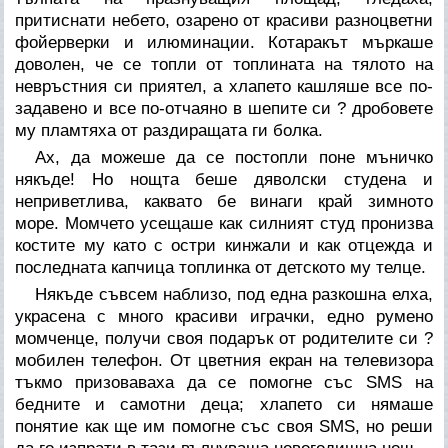
притиснати небето, озарено от красиви разноцветни
фойерверки и илюминации. Котаракът мъркаше
доволен, че се топли от топлината на тялото на
невръстния си приятел, а хлапето кашляше все по-
задавено и все по-отчаяно в шепите си ? дробовете
му пламтяха от раздиращата ги болка.
Ах, да можеше да се постопли поне мъничко
някъде! Но нощта беше дяволски студена и
неприветлива, каквато бе винаги край зимното
море. Момчето усещаше как силният студ пронизва
костите му като с остри кинжали и как отцежда и
последната капчица топлинка от детското му телце.
Някъде съвсем наблизо, под една разкошна елха,
украсена с много красиви играчки, едно румено
момченце, получи своя подарък от родителите си ?
мобилен телефон. От цветния екран на телевизора
тъкмо призоваваха да се помогне със SMS на
бедните и самотни деца; хлапето си нямаше
понятие как ще им помогне със своя SMS, но реши