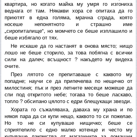
квартира, но когато майка му умря го изгониха
веднага от там. Някакви хора се опитаха да го
приютят в една голяма, мрачна сграда, която
носеше непонятното и страшно име
„сиропиталище“, но момчето се беше изплашило и
беше избягало от тях.
Не искаше да го настанят в онова място; нищо
лошо не беше сторило, за това побягна с всички
сили на далеч; всъщност ? накъдето му видеха
очите.
През лятото се препитаваше с каквото му
попадне; научи се да припечелва по нещичко от
милостиня; пък и през летните месеци можеше да
спи под откритото небе; тогава то беше ласкаво,
топло ? обсипано цялото с едри блещукащи звезди.
Хората го съжаляваха, даваха му храна и по
някоя пара да си купи нещо, каквото то си пожелае.
Но то не си купуваше нищичко; беше се
сприятелило с едно малко котенце и често му
купуваше лакомства от магазините за домашни