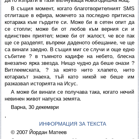
да го изпрати в тази вълнуваща новогодишна нощ.
В същия момент, когато благотворителният SMS
отлиташе в ефира, момчето за последно притисна
котарака към гърдите си. Може би в сетен опит да
се стопли; може би от любов към верния си и
единствен приятел; може би от жалост, че все пак
ще се разделят, въпреки даденото обещание, че ще
са винаги заедно. В същия миг се случи и още едно
събитие ? в тъмното кадифе на небето, блесна
внезапно ярка звезда. Нищо чудно да беше онази ?
Витлеемската, ? за която нито хлапето, нито
котаракът знаеха, тъй като никой не беше им
разказвал историята на Исус.
А може би винаги се получава така, когато нечий
невинен живот напуска земята.
Варна, 30 декември
,
ИНФОРМАЦИЯ ЗА ТЕКСТА
© 2007 Йордан Матеев