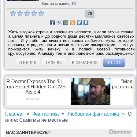
Кол-во страниц:
94
79
Жить в чужой стране и вообще-то непросто, а если это не страна,
а целая планета и до родного дома десятки миллионов световых
лет… И у тебя там никого нет, кроме любимого мужа, который,
впрочем, страдает почти всеми местными заморочками, – тут уж
приходится быть начеку и в полной боевой готовности
круглосуточно. А между тем в инопланетном раю, раскинувшемся
от северных снегов до южных джунглей, где боги ходят по
улицам, а на подводных...
О КНИГЕ
ОТЗЫВЫ
В ИЗБРАННОЕ
ЧИТАТЬ
Главная
Фантастика
Любовная фантастика
О
книге: Сами мы не местные