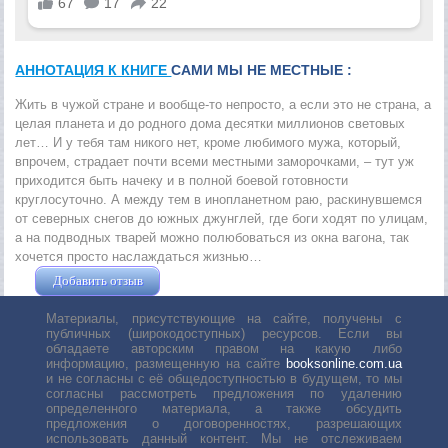
АННОТАЦИЯ К КНИГЕ
САМИ МЫ НЕ МЕСТНЫЕ :
Жить в чужой стране и вообще-то непросто, а если это не страна, а
целая планета и до родного дома десятки миллионов световых
лет… И у тебя там никого нет, кроме любимого мужа, который,
впрочем, страдает почти всеми местными заморочками, – тут уж
приходится быть начеку и в полной боевой готовности
круглосуточно. А между тем в инопланетном раю, раскинувшемся
от северных снегов до южных джунглей, где боги ходят по улицам,
а на подводных тварей можно полюбоваться из окна вагона, так
хочется просто наслаждаться жизнью…
Добавить отзыв
Жушман Дмитрий
Материалы, присутствующие на сайте, получены с
публичных (широкодоступных) ресурсов. Если вы
обладаете авторским правом на какую либо
информацию, размещенную на сайте
booksonline.com.ua
и не согласны с её общедоступностью в будущем, то мы
согласны рассмотреть предложения по удалению
определенного материала, а также обсудить
предложения о договоренностях, разрешающих
использовать данный контент. Мы не отслеживаем