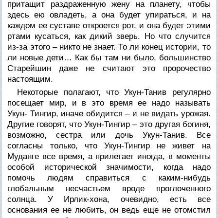
притащит раздраженную жену на планету, чтобы
здесь ею овладеть, а она будет упираться, и на
каждом ее суставе откроется рот, и она будет этими
ртами кусаться, как дикий зверь. Но что случится
из-за этого – никто не знает. То ли конец истории, то
ли новые дети… Как бы там ни было, большинство
Старейшин даже не считают это пророчество
настоящим.
Некоторые полагают, что Укун-Танив регулярно
посещает мир, и в это время ее надо называть
Укун- Тингир, иначе обидится – и не видать урожая.
Другие говорят, что Укун-Тингир – это другая богиня,
возможно, сестра или дочь Укун-Танив. Все
согласны только, что Укун-Тингир не живет на
Муданге все время, а прилетает иногда, в моменты
особой исторической значимости, когда надо
помочь людям справиться с каким-нибудь
глобальным несчастьем вроде проглоченного
солнца. У Ирлик-хона, очевидно, есть все
основания ее не любить, он ведь еще не отомстил