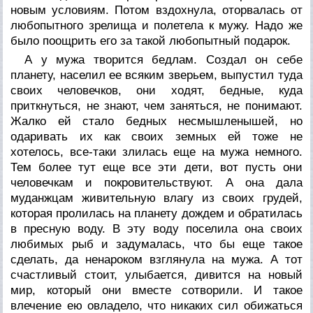
новым условиям. Потом вздохнула, оторвалась от
любопытного зрелища и полетела к мужу. Надо же
было поощрить его за такой любопытный подарок.
А у мужа творится бедлам. Создал он себе
планету, населил ее всяким зверьем, выпустил туда
своих человечков, они ходят, бедные, куда
приткнуться, не знают, чем заняться, не понимают.
Жалко ей стало бедных несмышленышей, но
одаривать их как своих земных ей тоже не
хотелось, все-таки злилась еще на мужа немного.
Тем более тут еще все эти дети, вот пусть они
человечкам и покровительствуют. А она дала
муданжцам живительную влагу из своих грудей,
которая пролилась на планету дождем и обратилась
в пресную воду. В эту воду поселила она своих
любимых рыб и задумалась, что бы еще такое
сделать, да ненароком взглянула на мужа. А тот
счастливый стоит, улыбается, дивится на новый
мир, который они вместе сотворили. И такое
влечение ею овладело, что никаких сил обижаться