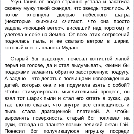
Укун-Танив от родов страшно устала и закатила
своему мужу такой скандал, что звезды тряслись. А
потом хлопнула дверью небесного шатра
(некоторые книжники считают, что она просто
задела «поющий ветер», висевший над порогом) и
улетела к себе на Землю. От всех этих сотрясений
поднялась пыль, и ее скатало ветром в шарик,
который и есть планета Муданг.
Старый бог вздохнул, почесал когтистой лапой
перья на голове, да и стал выдумывать, какими бы
подарками заманить обратно расстроенную подругу.
А заодно – что делать с полчищами новорожденных
детей, которых она и не подумала взять с собой?
Чтобы стимулировать мыслительный процесс, он
взял тот шарик пыли и стал его катать в руках, да
так плотно скатал, что внутри все сплющилось и
пыль стала драгоценной платиной. А чтобы
выровнять поверхность, старый бог поплевал на
руки, отсюда на планете возник великий океан Гэй.
Повесил бог получившуюся игрушку посреди