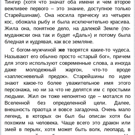
Тингир (хотя что значат оба имени и чем второе
вежливее первого – это знание, доступное только
Старейшинам). Она носила прическу из четырех
кос, обожала рыбу и была исключительно красива.
Жила она, понятное дело, на далекой Земле (по-
муданжски она так и будет «Даль») и потому была
бледная и кудрявая, как все земляне.
С богом-мужчиной
же
творятся какие-то чудеса.
Называют его обычно просто «старый бог», причем
для этого используют современные слова, а иногда
даже молодежный жаргон, что-то вроде
«заплесневелый предок». Старейшины по идее
знают какое-то более уважительное имя этого
персонажа, но ни за что не делятся им с простыми
людьми. Жил он тоже непонятно где – мотался по
Вселенной без определенной цели. Далее,
внешность праотца и вовсе загадочна. Очень мало
легенд, в которых он был бы описан хотя бы
похожим на человека. Чаще всего это дракон или
змей в перьях, хотя может быть волк, леопард, в