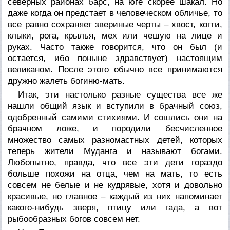
северных районах барс, на юге скорее шакал. Но
даже когда он предстает в человеческом обличье, то
все равно сохраняет звериные черты – хвост, когти,
клыки, рога, крылья, мех или чешую на лице и
руках. Часто также говорится, что он был (и
остается, ибо поныне здравствует) настоящим
великаном. После этого обычно все принимаются
дружно жалеть богиню-мать.
Итак, эти настолько разные существа все же
нашли общий язык и вступили в брачный союз,
одобренный самими стихиями. И сошлись они на
брачном ложе, и породили бесчисленное
множество самых разномастных детей, которых
теперь жители Муданга и называют богами.
Любопытно, правда, что все эти дети гораздо
больше похожи на отца, чем на мать, то есть
совсем не белые и не кудрявые, хотя и довольно
красивые, но главное – каждый из них напоминает
какого-нибудь зверя, птицу или гада, а вот
рыбообразных богов совсем нет.