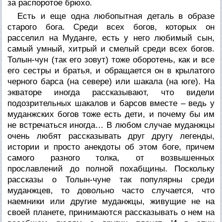
за распоротое брюхо.
Есть и еще одна любопытная деталь в образе
старого бога. Среди всех богов, которых он
расселил на Муданге, есть у него любимый сын,
самый умный, хитрый и смелый среди всех богов.
Толын-чун (так его зовут) тоже оборотень, как и все
его сестры и братья, и обращается он в крылатого
черного барса (на севере) или шакала (на юге). На
экваторе иногда рассказывают, что видели
подозрительных шакалов и барсов вместе – ведь у
муданжских богов тоже есть дети, и почему бы им
не встречаться иногда… В любом случае муданжцы
очень любят рассказывать друг другу легенды,
истории и просто анекдоты об этом боге, причем
самого разного толка, от возвышенных
прославлений до полной похабщины. Поскольку
рассказы о Толын-чуне так популярны среди
муданжцев, то довольно часто случается, что
наемники или другие муданжцы, живущие не на
своей планете, принимаются рассказывать о нем на