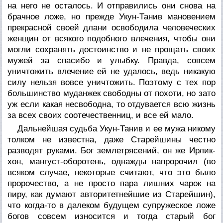
на него не осталось. И отправились они снова на
брачное ложе, но прежде Укун-Танив мановением
прекрасной своей длани освободила человеческих
женщин от всякого подобного влечения, чтобы они
могли сохранять достоинство и не прощать своих
мужей за спасибо и улыбку. Правда, совсем
уничтожить влечение ей не удалось, ведь никакую
силу нельзя вовсе уничтожить. Поэтому с тех пор
большинство муданжек свободны от похоти, но зато
уж если какая несвободна, то отдувается всю жизнь
за всех своих соотечественниц, и все ей мало.
Дальнейшая судьба Укун-Танив и ее мужа никому
толком не известна, даже Старейшины честно
разводят руками. Бог землетрясений, он же Ирлик-
хон, мангуст-оборотень, однажды напророчил (во
всяком случае, некоторые считают, что это было
пророчество, а не просто пара лишних чарок на
пиру, как думают авторитетнейшие из Старейшин),
что когда-то в далеком будущем супружеское ложе
богов совсем износится и тогда старый бог