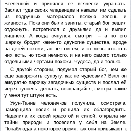
Вселенной и принялся ее всячески украшать.
Заслал туда своих младенцев и наказал им сделать
из подручных материалов всякую зелень и
живность. Пока они были заняты, старый бог решил
отдохнуть, встретился с друзьями да и выпил
лишнего. А когда очнулся, смотрит – а по его
шарику бродят какие-то двуногие существа, вроде
на детей похожи, ан не совсем, и от жены что-то в
них есть, но тоже немного, и на него самого только
отдельными чертами похожи. Чудеса, да и только.
С другой стороны, подумал старый бог, чем же
еще заворожить супругу, как не чудесами? Взял он
аккуратно парочку загадочных существ и послал ей
через туннель, дескать, возвращайся, смотри, какие
у меня тут штуки есть.
Укун-Танив человечков получила, осмотрела,
наморщила носик и решила их облагородить.
Наделила их своей красотой и силой, открыла им
тайны природы и поселила у себя на Земле.
Понаблюдала некоторое время, как они привыкают к