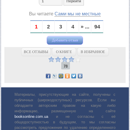
Вы читаете
Сами мы не местные
1
2
3
4
» ...
94
Добавить отзыв
ВСЕ ОТЗЫВЫ
О КНИГЕ
В ИЗБРАННОЕ
78
Материалы, присутствующие на сайте, получены с
публичных (широкодоступных) ресурсов. Если вы
обладаете авторским правом на какую либо
информацию, размещенную на сайте
booksonline.com.ua
и не согласны с её
общедоступностью в будущем, то мы согласны
рассмотреть предложения по удалению определенного