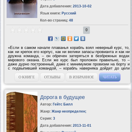
Дата добавления:
2013-10-02
Язык книги:
Русский
Кол-во страниц:
48
0
«Если в самом начале плаванья корабль взял неверный курс, то,
как ни крепок его корпус, как ни велики запасы провианта и как ни
дружна команда, – он обречен затеряться в безбрежных водах
мирового океана. Если же курс был проложен правильно, то –
даже дурно построенный, даже с минимумом провизии на борту и
с подвыпившей командой, – корабль наверняка дойдет до цели
своего путешествия.» Борис Кригер – член Союза писателей
Москвы,...
О КНИГЕ
ОТЗЫВЫ
В ИЗБРАННОЕ
ЧИТАТЬ
Дорога в будущее
Автор:
Гейтс Билл
Жанр:
Жанр неопределен
;
Серия:
3
Дата добавления:
2013-11-01