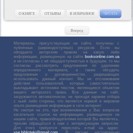
О КНИГЕ
ОТЗЫВЫ
В ИЗБРАННОЕ
ЧИТАТЬ
Вперед
Материалы, присутствующие на сайте, получены с
публичных (широкодоступных) ресурсов. Если вы
обладаете авторским правом на какую либо
информацию, размещенную на сайте
booksonline.com.ua
и не согласны с её общедоступностью в будущем, то мы
согласны рассмотреть предложения по удалению
определенного материала, а также обсудить
предложения о договоренностях, разрешающих
использовать данный контент. Мы не отслеживаем
действия пользователей, которые самостоятельно
выкладывают источники текстов, являющиеся объектом
вашего авторского права. Все данные на сайт,
загружаются автоматически, не проходя заранее отбора
с чьей либо стороны, что является нормой в мировом
опыте размещения информации в сети интернет.
Не смотря на это, при возникновении у Вас вопросов
касательно ссылок на информацию, размещенную на
нашем сайте, правообладателями которой Вы являетесь,
просим обращаться к нам с интересующим запросом.
Для этого требуется переслать е-mail на адрес:
vse.biblioteki@gmail.com
. В письме настоятельно