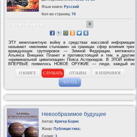
Язык книги:
Русский
Кол-во страниц:
76
0
ЭТУ межпланетную войну в средствах массовой информации
называют «мелкими стычками» на границах сфер влияния трех
враждующих группировок — Земной Федерации, мятежного
Альянса Внешних Планет и противостоящей и тем, и другим
«криминальной цивилизации» Пояса Астероидов. В ЭТОЙ войне
ВПЕРВЫЕ появилось НОВОЕ ОРУЖИЕ — люди, каждый из
которых способен управлять целым звеном боевых кораблей при
помощи парапсихологических...
О КНИГЕ
СЛУШАТЬ
ОТЗЫВЫ
В ИЗБРАННОЕ
ЧИТАТЬ
Невообразимое будущее
Автор:
Кригер Борис
Жанр:
Публицистика
;
Серия:
3