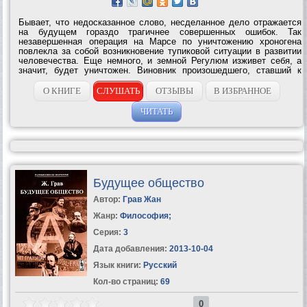
Бывает, что недосказанное слово, несделанное дело отражается
на будущем гораздо трагичнее совершенных ошибок. Так
незавершенная операция на Марсе по уничтожению хроногена
повлекла за собой возникновение тупиковой ситуации в развитии
человечества. Еще немного, и земной Регулюм изживет себя, а
значит, будет уничтожен. Виновник произошедшего, ставший к
тому времени комиссаром Равновесия, Станислав Панов решает
вернуться в прошлое,...
О КНИГЕ
СЛУШАТЬ
ОТЗЫВЫ
В ИЗБРАННОЕ
ЧИТАТЬ
Будущее общество
Автор:
Грав Жан
Жанр:
Философия
;
Серия:
3
Дата добавления:
2013-10-04
Язык книги:
Русский
Кол-во страниц:
69
0