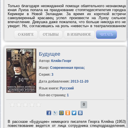
Только благодаря неожиданной помощи обаятельного незнакомца
юная Луиза попала на празднование стопятидесятилетия городка
Керикери в Новой Зеландии. За время их короткой встречи
самоуверенный красавец успел произвести на Луизу сильное
впечатление. Девушка даже пожалела, что больше никогда его не
увидит. Но, согласившись на роль «невесты» в театрализованном
представлении, Луиза с удивлением узнала, что жениха будет
играть ее...
О КНИГЕ
ОТЗЫВЫ
В ИЗБРАННОЕ
ЧИТАТЬ
Будущее
Автор:
Кляйн Георг
Жанр:
Современная проза
;
Серия:
3
Дата добавления:
2013-11-20
Язык книги:
Русский
Кол-во страниц:
1
0
В рассказе «Будущее» немецкого писателя Георга Кляйна (1953)
повествование ведется от лица сотрудника спецподразделения,