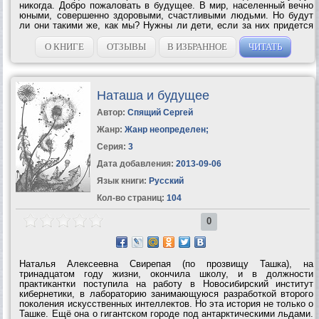
никогда. Добро пожаловать в будущее. В мир, населенный вечно
юными, совершенно здоровыми, счастливыми людьми. Но будут
ли они такими же, как мы? Нужны ли дети, если за них придется
пожертвовать бессмертием? Нужна ли семья тем, кто не может
завести детей?...
О КНИГЕ
ОТЗЫВЫ
В ИЗБРАННОЕ
ЧИТАТЬ
Наташа и будущее
Автор:
Спящий Сергей
Жанр:
Жанр неопределен
;
Серия:
3
Дата добавления:
2013-09-06
Язык книги:
Русский
Кол-во страниц:
104
0
Наталья Алексеевна Свирепая (по прозвищу Ташка), на
тринадцатом году жизни, окончила школу, и в должности
практикантки поступила на работу в Новосибирский институт
кибернетики, в лабораторию занимающуюся разработкой второго
поколения искусственных интеллектов. Но эта история не только о
Ташке. Ещё она о гигантском городе под антарктическими льдами.