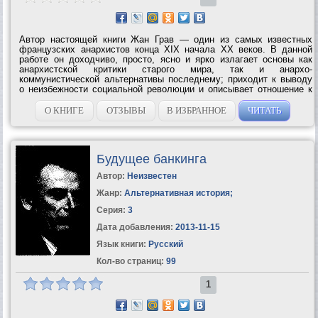
Автор настоящей книги Жан Грав — один из самых известных
французских анархистов конца XIX начала XX веков. В данной
работе он доходчиво, просто, ясно и ярко излагает основы как
анархистской критики старого мира, так и анархо-
коммунистической альтернативы последнему; приходит к выводу
о неизбежности социальной революции и описывает отношение к
ней разных политических сил; рисует широкую картину
анархистской утопии — будущего...
О КНИГЕ
ОТЗЫВЫ
В ИЗБРАННОЕ
ЧИТАТЬ
Будущее банкинга
Автор:
Неизвестен
Жанр:
Альтернативная история
;
Серия:
3
Дата добавления:
2013-11-15
Язык книги:
Русский
Кол-во страниц:
99
1