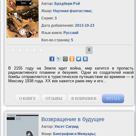
Автор:
Брэдбери Рэй
Жанр:
Научная фантастика
;
Серия:
3
Дата добавления:
2013-10-23
Язык книги:
Русский
Кол-во страниц:
5
0
В 2155 году на Земле идет война, мир катится в пропасть
радиоактивного пламени и безумия. Одни из создателей новой
бомбы отправляется в туристическое путешествие во времени — в
Мексику 1938 года. XХ век кажется раем ему и его...
О КНИГЕ
ОТЗЫВЫ
В ИЗБРАННОЕ
ЧИТАТЬ
Возвращение в будущее
Автор:
Унсет Сигрид
Жанр:
Биографии и Мемуары
;