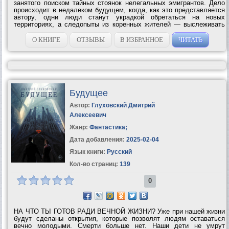
занятого поиском тайных стоянок нелегальных эмигрантов. Дело
происходит в недалеком будущем, когда, как это представляется
автору, одни люди станут украдкой обретаться на новых
территориях, а следопыты из коренных жителей — выслеживать
места обитания пришельцев. Перевод Анатолия...
О КНИГЕ
ОТЗЫВЫ
В ИЗБРАННОЕ
ЧИТАТЬ
Будущее
Автор:
Глуховский Дмитрий
Алексеевич
Жанр:
Фантастика
;
Дата добавления:
2025-02-04
Язык книги:
Русский
Кол-во страниц:
139
0
НА ЧТО ТЫ ГОТОВ РАДИ ВЕЧНОЙ ЖИЗНИ? Уже при нашей жизни
будут сделаны открытия, которые позволят людям оставаться
вечно молодыми. Смерти больше нет. Наши дети не умрут