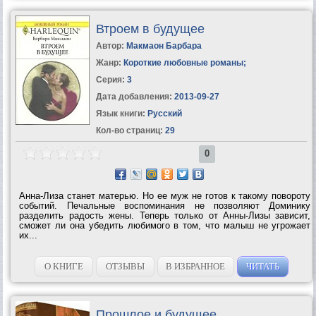
Втроем в будущее
Автор:
Макмаон Барбара
Жанр:
Короткие любовные романы
;
Серия:
3
Дата добавления:
2013-09-27
Язык книги:
Русский
Кол-во страниц:
29
0
Анна-Лиза станет матерью. Но ее муж не готов к такому повороту
событий. Печальные воспоминания не позволяют Доминику
разделить радость жены. Теперь только от Анны-Лизы зависит,
сможет ли она убедить любимого в том, что малыш не угрожает
их...
О КНИГЕ
ОТЗЫВЫ
В ИЗБРАННОЕ
ЧИТАТЬ
Прошлое и будущее