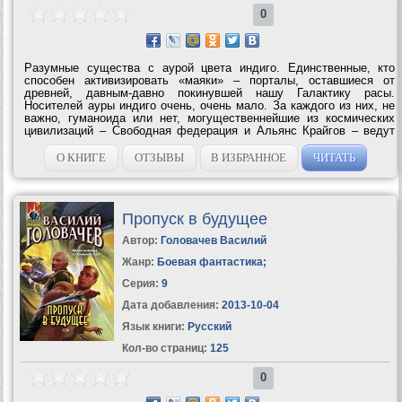
0
Разумные существа с аурой цвета индиго. Единственные, кто
способен активизировать «маяки» – порталы, оставшиеся от
древней, давным-давно покинувшей нашу Галактику расы.
Носителей ауры индиго очень, очень мало. За каждого из них, не
важно, гуманоида или нет, могущественнейшие из космических
цивилизаций – Свободная федерация и Альянс Крайгов – ведут
настоящую войну. Но однажды враждующим «чужим» становится
известно: на маленькой,...
О КНИГЕ
ОТЗЫВЫ
В ИЗБРАННОЕ
ЧИТАТЬ
Пропуск в будущее
Автор:
Головачев Василий
Жанр:
Боевая фантастика
;
Серия:
9
Дата добавления:
2013-10-04
Язык книги:
Русский
Кол-во страниц:
125
0