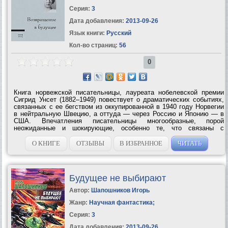
Серия:
3
Дата добавления:
2013-09-26
Язык книги:
Русский
Кол-во страниц:
56
0
Книга норвежской писательницы, лауреата нобелевской премии
Сигрид Унсет (1882–1949) повествует о драматических событиях,
связанных с ее бегством из оккупированной в 1940 году Норвегии
в нейтральную Швецию, а оттуда — через Россию и Японию — в
США. Впечатления писательницы многообразные, порой
неожиданные и шокирующие, особенно те, что связаны с
двухнедельным пребыванием в предвоенной России. Перекресток
культур Slgrid Undset Tilbake...
О КНИГЕ
ОТЗЫВЫ
В ИЗБРАННОЕ
ЧИТАТЬ
Будущее не выбирают
Автор:
Шапошников Игорь
Жанр:
Научная фантастика
;
Серия:
3
Дата добавления:
2013-09-26