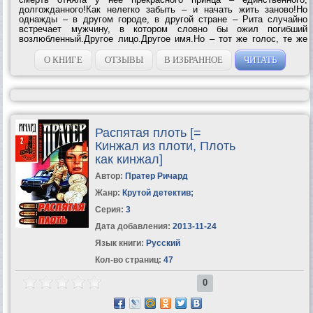
долгожданного!Как нелегко забыть – и начать жить заново!Но
однажды – в другом городе, в другой стране – Рита случайно
встречает мужчину, в котором словно бы ожил погибший
возлюбленный.Другое лицо.Другое имя.Но – тот же голос, те же
манеры, мельчайшее сходство в каждом повороте головы…Что
это – чудо?Мистика?...
О КНИГЕ
ОТЗЫВЫ
В ИЗБРАННОЕ
ЧИТАТЬ
Распятая плоть [=
Кинжал из плоти, Плоть
как кинжал]
Автор:
Пратер Ричард
Жанр:
Крутой детектив
;
Серия:
3
Дата добавления:
2013-11-24
Язык книги:
Русский
Кол-во страниц:
47
0