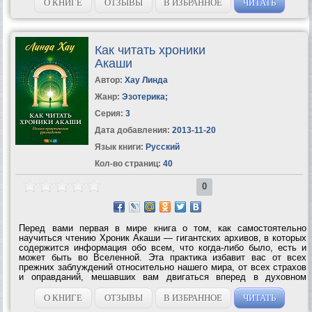
О КНИГЕ
ОТЗЫВЫ
В ИЗБРАННОЕ
ЧИТАТЬ
Как читать хроники
Акаши
Автор:
Хау Линда
Жанр:
Эзотерика
;
Серия:
3
Дата добавления:
2013-11-20
Язык книги:
Русский
Кол-во страниц:
40
0
Перед вами первая в мире книга о том, как самостоятельно
научиться чтению Хроник Акаши — гигантских архивов, в которых
содержится информация обо всем, что когда-либо было, есть и
может быть во Вселенной. Эта практика избавит вас от всех
прежних заблуждений относительно нашего мира, от всех страхов
и оправданий, мешавших вам двигаться вперед в духовном
развитии. Поскольку Хроники Акаши — это не физическое место,
а один из уровней...
О КНИГЕ
ОТЗЫВЫ
В ИЗБРАННОЕ
ЧИТАТЬ