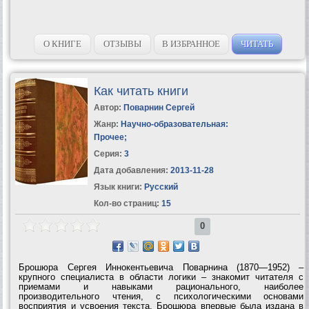
О КНИГЕ
ОТЗЫВЫ
В ИЗБРАННОЕ
ЧИТАТЬ
Как читать книги
Автор:
Поварнин Сергей
Жанр:
Научно-образовательная:
Прочее
;
Серия:
3
Дата добавления:
2013-11-28
Язык книги:
Русский
Кол-во страниц:
15
0
Брошюра Сергея Иннокентьевича Поварнина (1870—1952) –
крупного специалиста в области логики – знакомит читателя с
приемами и навыками рационального, наиболее
производительного чтения, с психологическими основами
восприятия и усвоения текста. Брошюра впервые была издана в