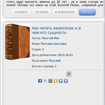
стало надо прочесть именно до 16 лет - ни в коем случае не
позже! Потому что книги на этой Золотой Полке, собранной для
вас Мариэттой Чудаковой, так хитро написаны, что если вы
опоздаете и...
О КНИГЕ
ОТЗЫВЫ
В ИЗБРАННОЕ
ЧИТАТЬ
Как читать евангелие и в
чем его сущность
Автор:
Толстой Лев
Жанр:
Русская классика
;
Серия:
3
Дата добавления:
2013-10-21
Язык книги:
Русский
Кол-во страниц:
1
0