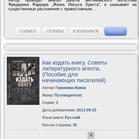
Автор проводит анализ работы англиканского богослова
Фредерика Фаррара „Жизнь Иисуса Христа“, и указывает на
существенные расхожения с православным...
О КНИГЕ
ОТЗЫВЫ
В ИЗБРАННОЕ
ЧИТАТЬ
Как издать книгу. Советы
литературного агента.
(Пособие для
начинающих писателей)
Автор:
Горюнова Ирина
Жанр:
Путеводители
;
Серия:
3
Дата добавления:
2013-09-25
Язык книги:
Русский
Кол-во страниц:
30
0