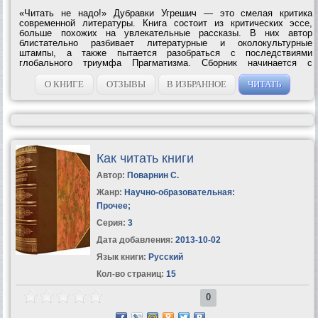
«Читать не надо!» Дубравки Угрешич — это смелая критика
современной литературы. Книга состоит из критических эссе,
больше похожих на увлекательные рассказы. В них автор
блистательно разбивает литературные и околокультурные
штампы, а также пытается разобраться с последствиями
глобального триумфа Прагматизма. Сборник начинается с
остроумной критики книгоиздательского дела, от которой Угрешич
переходит к гораздо более серьезным...
О КНИГЕ
ОТЗЫВЫ
В ИЗБРАННОЕ
ЧИТАТЬ
Как читать книги
Автор:
Поварнин С.
Жанр:
Научно-образовательная:
Прочее
;
Серия:
3
Дата добавления:
2013-10-02
Язык книги:
Русский
Кол-во страниц:
15
0