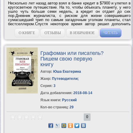
Несколько лет назад автор взял в банке кредит в $7900 и улетел в
кругосветное путешествие. На то, чтобы объехать планету, у него
ушло чуть больше семи недель, а кредит он отдает до сих
пор.Дневник журналиста, с риском для жизни совершившего
сумасшедший трип по самым загадочным уголкам планеты, стал
бестселлером.Спустя некоторое время автор решил дополнить
свой дневник кругосветного путешествия новыми страницами. Так
появилась эта...
О КНИГЕ
ОТЗЫВЫ
В ИЗБРАННОЕ
ЧИТАТЬ
Графоман или писатель?
Пишем свою первую
книгу
Автор:
Юша Екатерина
Жанр:
Путеводители
;
Серия:
3
Дата добавления:
2018-08-14
Язык книги:
Русский
Кол-во страниц:
29
0