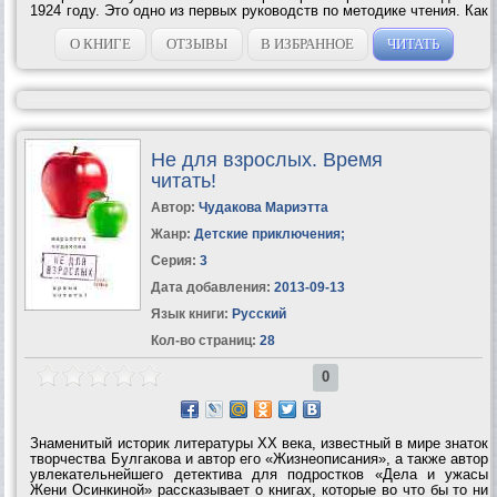
1924 году. Это одно из первых руководств по методике чтения. Как
писал C. И. Пoварнин в предисловии к изданию 1924 года, – это
«краткое введение в искусство чтения»....
О КНИГЕ
ОТЗЫВЫ
В ИЗБРАННОЕ
ЧИТАТЬ
Не для взрослых. Время
читать!
Автор:
Чудакова Мариэтта
Жанр:
Детские приключения
;
Серия:
3
Дата добавления:
2013-09-13
Язык книги:
Русский
Кол-во страниц:
28
0
Знаменитый историк литературы ХХ века, известный в мире знаток
творчества Булгакова и автор его «Жизнеописания», а также автор
увлекательнейшего детектива для подростков «Дела и ужасы
Жени Осинкиной» рассказывает о книгах, которые во что бы то ни