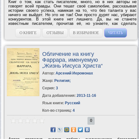
Книг о том, как стать писателем, много, но в них авторы не
говорят всей правды. Они тешат своё самолюбие, рассказывая
истории своего успеха, намекая на то, что без таланта у вас
ничего не выйдет. Но это не так! Они просто дурят нас, убирают
конкурентов. В этой книге нет лишнего. Да, вы не станете
известным писателем, прочитав её, но узнаете, как сделать
первые шаги и какие препятствия вас ждут на этом...
О КНИГЕ
ОТЗЫВЫ
В ИЗБРАННОЕ
ЧИТАТЬ
Обличение на книгу
Фаррара, именуемую
„Жизнь Иисуса Христа“
Автор:
Арсений Иеромонах
Жанр:
Религия
;
Серия:
3
Дата добавления:
2013-11-16
Язык книги:
Русский
Кол-во страниц:
4
0