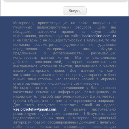
Вперед
Материалы, присутствующие на сайте, получены с
публичных (широкодоступных) ресурсов. Если вы
обладаете авторским правом на какую либо
информацию, размещенную на сайте
booksonline.com.ua
и не согласны с её общедоступностью в будущем, то мы
согласны рассмотреть предложения по удалению
определенного материала, а также обсудить
предложения о договоренностях, разрешающих
использовать данный контент. Мы не отслеживаем
действия пользователей, которые самостоятельно
выкладывают источники текстов, являющиеся объектом
вашего авторского права. Все данные на сайт,
загружаются автоматически, не проходя заранее отбора
с чьей либо стороны, что является нормой в мировом
опыте размещения информации в сети интернет.
Не смотря на это, при возникновении у Вас вопросов
касательно ссылок на информацию, размещенную на
нашем сайте, правообладателями которой Вы являетесь,
просим обращаться к нам с интересующим запросом.
Для этого требуется переслать е-mail на адрес:
vse.biblioteki@gmail.com
. В письме настоятельно
рекомендуем подать такие сведения : 1.Документальное
подтверждение ваших прав на материал, защищённый
авторским правом: отсканированный документ с печатью,
либо иная контактная информация, позволяющая