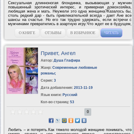
Сексуальная длинноногая блондинка, вызывающая у мужчин
повышенный эротический интерес, и примерная домохозяйка,
любящая жена и мать. Неужели это одна женщина?Казалось бы,
столь редкий дар - быть привлекательной всегда - дает Ане все
шансы на счастье. Но его так трудно удержать, если встречи с
мужчинами превратились в азартную игру.Что ждет ее в будущем,
когда очарование молодости потускнеет?Сможет ли она найти того
человека, который...
О КНИГЕ
ОТЗЫВЫ
В ИЗБРАННОЕ
ЧИТАТЬ
Привет, Ангел
Автор:
Душа Глафира
Жанр:
Современные любовные
романы
;
Серия:
3
Дата добавления:
2013-11-19
Язык книги:
Русский
Кол-во страниц:
53
0
Любить – и потерять.Как тяжело молодой женщине понимать, что
смерть отняла у нее прекрасного принца – единственного,