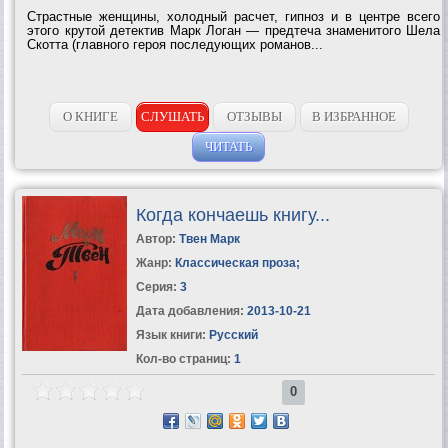
Страстные женщины, холодный расчет, гипноз и в центре всего
этого крутой детектив Марк Логан — предтеча знаменитого Шела
Скотта (главного героя последующих романов...
О КНИГЕ
СЛУШАТЬ
ОТЗЫВЫ
В ИЗБРАННОЕ
ЧИТАТЬ
Когда кончаешь книгу...
Автор:
Твен Марк
Жанр:
Классическая проза
;
Серия:
3
Дата добавления:
2013-10-21
Язык книги:
Русский
Кол-во страниц:
1
0