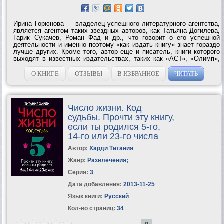
Ирина Горюнова — владелец успешного литературного агентства,
является агентом таких звездных авторов, как Татьяна Догилева,
Гарик Сукачев, Роман Фад и др., что говорит о его успешной
деятельности и именно поэтому «как издать книгу» знает гораздо
лучше других. Кроме того, автор еще и писатель, книги которого
выходят в известных издательствах, таких как «АСТ», «Олимп»,
«ЭКСМО», «Время». В книге дана исчерпывающая информация по
самым...
О КНИГЕ
ОТЗЫВЫ
В ИЗБРАННОЕ
ЧИТАТЬ
Число жизни. Код
судьбы. Прочти эту книгу,
если ты родился 5-го,
14-го или 23-го числа
Автор:
Харди Титания
Жанр:
Развлечения
;
Серия:
3
Дата добавления:
2013-11-25
Язык книги:
Русский
Кол-во страниц:
34