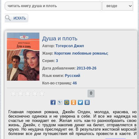
Душа и плоть
Автор:
Тэтерсол Джил
Жанр:
Короткие любовные романы
;
Серия:
3
Дата добавления:
2013-09-26
Язык книги:
Русский
Кол-во страниц:
46
0
Главная героиня романа, Джейн Олден, молода, красива, но
бесконечно одинока и не уверена в себе. И все же надежда на
счастье не покидает ее. Желая хоть как-то разнообразить свою
жизнь, Джейн, с трудом накопив денег на билет, отправляется в
круиз. Но неудача преследует ее. В результате жестокой морской
болезни все дни путешествия ей пришлось провести в каюте. И
все же благодаря именно этому злополучному круизу в жизни