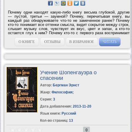
Почему одни находят какую-либо книгу весьма глубокой, другие
— пустой, третьи — заумной? Почему, перечитывая книгу, вы
каждый раз обнаруживаете что-то не замеченное ранее? Почему
кто-то понимает все оттенки смысла, видит сокрытое между строк,
слышит музыку слов, чувствует их вкус, цвет и запах, а кто-то
остается глух к ним? Почему кто-то с первого раза воспринимает
содержимое учебника, а кому-то нужно многократно его
объяснять? Чтобы...
О КНИГЕ
ОТЗЫВЫ
В ИЗБРАННОЕ
ЧИТАТЬ
Учение Шопенгауэра о
спасении
Автор:
Бергман Эрнст
Жанр:
Философия
;
Серия:
3
Дата добавления:
2013-11-20
Язык книги:
Русский
Кол-во страниц:
13
0