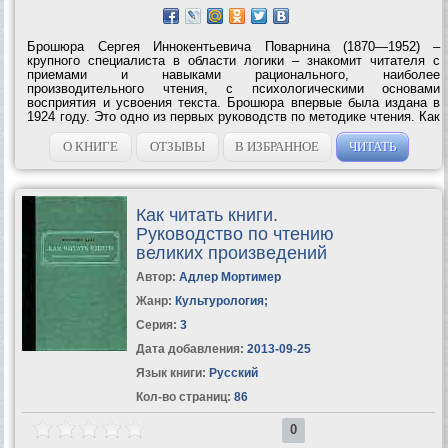
Брошюра Сергея Иннокентьевича Поварнина (1870—1952) –
крупного специалиста в области логики – знакомит читателя с
приемами и навыками рационального, наиболее
производительного чтения, с психологическими основами
восприятия и усвоения текста. Брошюра впервые была издана в
1924 году. Это одно из первых руководств по методике чтения. Как
писал C. И. Пoварнин в предисловии к изданию 1924 года, – это
«краткое введение в искусство чтения»....
О КНИГЕ
ОТЗЫВЫ
В ИЗБРАННОЕ
ЧИТАТЬ
Как читать книги.
Руководство по чтению
великих произведений
Автор:
Адлер Мортимер
Жанр:
Культурология
;
Серия:
3
Дата добавления:
2013-09-25
Язык книги:
Русский
Кол-во страниц:
86
0