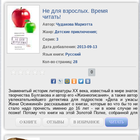
Не для взрослых. Время
читать!
Автор:
Чудакова Мариэтта
Жанр:
Детские приключения
;
Серия:
3
Дата добавления:
2013-09-13
Язык книги:
Русский
Кол-во страниц:
28
0
Знаменитый историк литературы ХХ века, известный в мире знаток
творчества Булгакова и автор его «Жизнеописания», а также автор
увлекательнейшего детектива для подростков «Дела и ужасы
Жени Осинкиной» рассказывает о книгах, которые во что бы то ни
стало надо прочесть именно до 16 лет - ни в коем случае не
позже! Потому что книги на этой Золотой Полке, собранной для
вас Мариэттой Чудаковой, так хитро написаны, что если вы
опоздаете и...
О КНИГЕ
ОТЗЫВЫ
В ИЗБРАННОЕ
ЧИТАТЬ