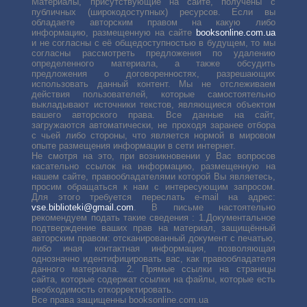
Материалы, присутствующие на сайте, получены с
публичных (широкодоступных) ресурсов. Если вы
обладаете авторским правом на какую либо
информацию, размещенную на сайте
booksonline.com.ua
и не согласны с её общедоступностью в будущем, то мы
согласны рассмотреть предложения по удалению
определенного материала, а также обсудить
предложения о договоренностях, разрешающих
использовать данный контент. Мы не отслеживаем
действия пользователей, которые самостоятельно
выкладывают источники текстов, являющиеся объектом
вашего авторского права. Все данные на сайт,
загружаются автоматически, не проходя заранее отбора
с чьей либо стороны, что является нормой в мировом
опыте размещения информации в сети интернет.
Не смотря на это, при возникновении у Вас вопросов
касательно ссылок на информацию, размещенную на
нашем сайте, правообладателями которой Вы являетесь,
просим обращаться к нам с интересующим запросом.
Для этого требуется переслать е-mail на адрес:
vse.biblioteki@gmail.com
. В письме настоятельно
рекомендуем подать такие сведения : 1.Документальное
подтверждение ваших прав на материал, защищённый
авторским правом: отсканированный документ с печатью,
либо иная контактная информация, позволяющая
однозначно идентифицировать вас, как правообладателя
данного материала. 2. Прямые ссылки на страницы
сайта, которые содержат ссылки на файлы, которые есть
необходимость откорректировать.
Все права защищенны booksonline.com.ua