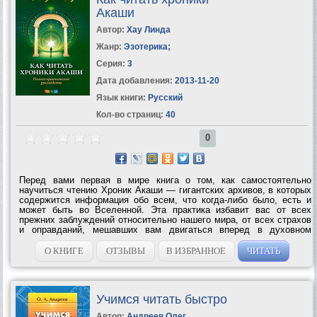
Акаши
Автор:
Хау Линда
Жанр:
Эзотерика
;
Серия:
3
Дата добавления:
2013-11-20
Язык книги:
Русский
Кол-во страниц:
40
0
Перед вами первая в мире книга о том, как самостоятельно
научиться чтению Хроник Акаши — гигантских архивов, в которых
содержится информация обо всем, что когда-либо было, есть и
может быть во Вселенной. Эта практика избавит вас от всех
прежних заблуждений относительно нашего мира, от всех страхов
и оправданий, мешавших вам двигаться вперед в духовном
развитии. Поскольку Хроники Акаши — это не физическое место,
а один из уровней...
О КНИГЕ
ОТЗЫВЫ
В ИЗБРАННОЕ
ЧИТАТЬ
Учимся читать быстро
Автор:
Андреев Олег