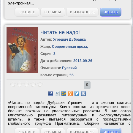
электронная...
О КНИГЕ
ОТЗЫВЫ
В ИЗБРАННОЕ
ЧИТАТЬ
Читать не надо!
Автор:
Угрешич Дубравка
Жанр:
Современная проза
;
Серия:
3
Дата добавления:
2013-09-26
Язык книги:
Русский
Кол-во страниц:
55
0
«Читать не надо!» Дубравки Угрешич — это смелая критика
современной литературы. Книга состоит из критических эссе,
больше похожих на увлекательные рассказы. В них автор
блистательно разбивает литературные и околокультурные
штампы, а также пытается разобраться с последствиями
глобального триумфа Прагматизма. Сборник начинается с
остроумной критики книгоиздательского дела, от которой Угрешич
переходит к гораздо более серьезным...
О КНИГЕ
ОТЗЫВЫ
В ИЗБРАННОЕ
ЧИТАТЬ