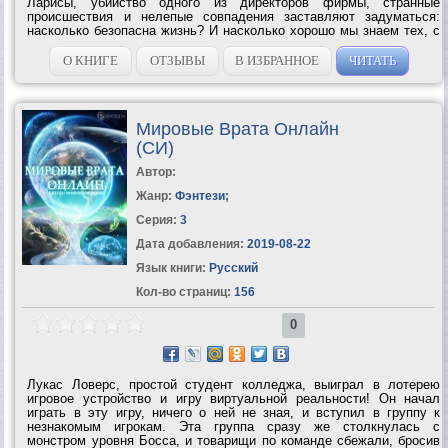
Ларисы, убийство одного из директоров фирмы, странные
происшествия и нелепые совпадения заставляют задуматься:
насколько безопасна жизнь? И насколько хорошо мы знаем тех, с
кем проводим все рабочее время на сжатом пространстве
обычного офиса? Жизнь резко...
О КНИГЕ
ОТЗЫВЫ
В ИЗБРАННОЕ
ЧИТАТЬ
Мировые Врата Онлайн
(СИ)
Автор:
Жанр:
Фэнтези
;
Серия:
3
Дата добавления:
2019-08-22
Язык книги:
Русский
Кол-во страниц:
156
0
Лукас Ловерс, простой студент колледжа, выиграл в лотерею
игровое устройство и игру виртуальной реальности! Он начал
играть в эту игру, ничего о ней не зная, и вступил в группу к
незнакомым игрокам. Эта группа сразу же столкнулась с
монстром уровня Босса, и товарищи по команде сбежали, бросив