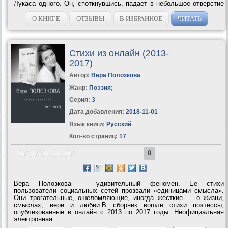
Лукаса одного. Он, споткнувшись, падает в небольшое отверстие
и спасается от Босса, однако, умудряется застрять в этой
пещере! Да еще и не...
О КНИГЕ
ОТЗЫВЫ
В ИЗБРАННОЕ
ЧИТАТЬ
Стихи из онлайн (2013-
2017)
Автор:
Вера Полозкова
Жанр:
Поэзия
;
Серия:
3
Дата добавления:
2018-11-01
Язык книги:
Русский
Кол-во страниц:
17
0
Вера Полозкова — удивительный феномен. Ее стихи
пользователи социальных сетей прозвали «единицами смысла».
Они трогательные, ошеломляющие, иногда жесткие — о жизни,
смыслах, вере и любви.В сборник вошли стихи поэтессы,
опубликованные в онлайн с 2013 по 2017 годы. Неофициальная
электронная...