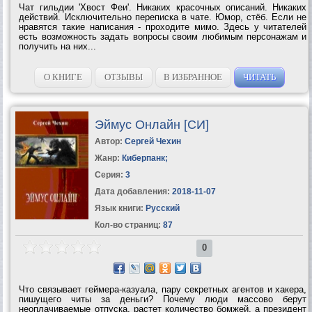
Чат гильдии 'Хвост Феи'. Никаких красочных описаний. Никаких
действий. Исключительно переписка в чате. Юмор, стёб. Если не
нравятся такие написания - проходите мимо. Здесь у читателей
есть возможность задать вопросы своим любимым персонажам и
получить на них...
О КНИГЕ
ОТЗЫВЫ
В ИЗБРАННОЕ
ЧИТАТЬ
Эймус Онлайн [СИ]
Автор:
Сергей Чехин
Жанр:
Киберпанк
;
Серия:
3
Дата добавления:
2018-11-07
Язык книги:
Русский
Кол-во страниц:
87
0
Что связывает геймера-казуала, пару секретных агентов и хакера,
пишущего читы за деньги? Почему люди массово берут
неоплачиваемые отпуска, растет количество бомжей, а президент