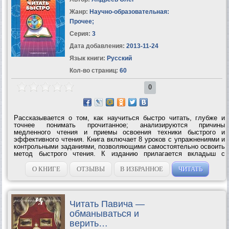
Жанр:
Научно-образовательная:
Прочее
;
Серия:
3
Дата добавления:
2013-11-24
Язык книги:
Русский
Кол-во страниц:
60
0
Рассказывается о том, как научиться быстро читать, глубже и
точнее понимать прочитанное; анализируются причины
медленного чтения и приемы освоения техники быстрого и
эффективного чтения. Книга включает 8 уроков с упражнениями и
контрольными заданиями, позволяющими самостоятельно освоить
метод быстрого чтения. К изданию прилагается вкладыш с
тренировочными таблицами.УЧИМСЯ ЧИТАТЬ БЫСТРО – Первая
ступень обучения в Школе Олега...
О КНИГЕ
ОТЗЫВЫ
В ИЗБРАННОЕ
ЧИТАТЬ
Читать Павича —
обманываться и
верить…