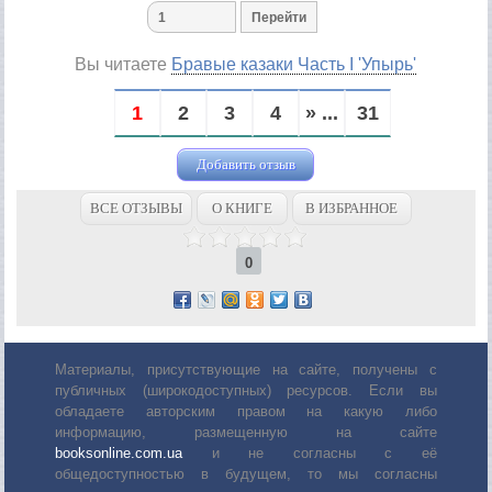
Вы читаете
Бравые казаки Часть I 'Упырь'
1
2
3
4
» ...
31
Добавить отзыв
ВСЕ ОТЗЫВЫ
О КНИГЕ
В ИЗБРАННОЕ
0
Материалы, присутствующие на сайте, получены с
публичных (широкодоступных) ресурсов. Если вы
обладаете авторским правом на какую либо
информацию, размещенную на сайте
booksonline.com.ua
и не согласны с её
общедоступностью в будущем, то мы согласны