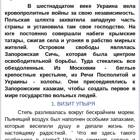
В шестнадцатом веке Украина вела
кровопролитные войны за свою независимость.
Польская шляхта захватила западную часть
страны и установила там свое господство. На
юге постоянно совершали набеги крымские
татары, сжигая села и угоняя в рабство мирных
жителей. Островом свободы являлась
Запорожская Сичь, которая была центром
освободительной борьбы. Туда стекались все
обездоленные. Из Московии - беглые
крепостные крестьяне, из Речи Посполитой и
Украины - холопы. Они присоединялись к
Запорожским казакам, чтобы создать первое в
мире государство вольных людей.
1. ВИЗИТ УПЫРЯ
Степь разливалась вокруг бескрайним морем.
Пьянящий воздух был наполнен особыми запахами,
которые веселили душу и делали жизнь по-
настоящему радостной. ' Что же здесь такого
особенного в степи? Что так сжимает сердце и