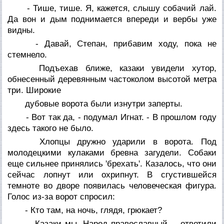
- Тише, тише. Я, кажется, слышу собачий лай.
Да вон и дым поднимается впереди и вербы уже
видны.
- Давай, Степан, прибавим ходу, пока не
стемнело.
Подъехав ближе, казаки увидели хутор,
обнесенный деревянным частоколом высотой метра
три. Широкие
дубовые ворота были изнутри заперты.
- Вот так да, - подумал Игнат. - В прошлом году
здесь такого не было.
Хлопцы дружно ударили в ворота. Под
молодецкими кулаками бревна загудели. Собаки
еще сильнее принялись 'брехать'. Казалось, что они
сейчас лопнут или охрипнут. В сгустившейся
темноте во дворе появилась человеческая фигура.
Голос из-за ворот спросил:
- Кто там, на ночь, глядя, грюкает?
- Казаки мы. Народ православный, - ответили