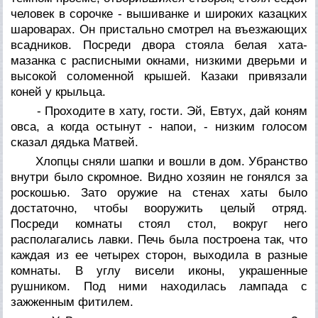
человек в сорочке - вышиванке и широких казацких
шароварах. Он пристально смотрел на въезжающих
всадников. Посреди двора стояла белая хата-
мазанка с расписными окнами, низкими дверьми и
высокой соломенной крышей. Казаки привязали
коней у крыльца.
- Проходите в хату, гости. Эй, Евтух, дай коням
овса, а когда остынут - напои, - низким голосом
сказал дядька Матвей.
Хлопцы сняли шапки и вошли в дом. Убранство
внутри было скромное. Видно хозяин не гонялся за
роскошью. Зато оружие на стенах хаты было
достаточно, чтобы вооружить целый отряд.
Посреди комнаты стоял стол, вокруг него
располагались лавки. Печь была построена так, что
каждая из ее четырех сторон, выходила в разные
комнаты. В углу висели иконы, украшенные
рушником. Под ними находилась лампада с
зажженным фитилем.