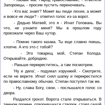
Запорожцы, - просим пустить переночевать.
- Кто вас знает? Может вы люди лихие, а может
и вовсе не люди? - ответил голос из-за ворот.
- Дядько Матвей, это я - Игнат Головань. Вы
что, не узнаете меня? Мы в прошлом году
проезжали через Ваш хутор.
- Помню такого казака. Ты еще славно поешь,
хлопче. А кто это с тобой?
- Это товарищ мой, Степан Колода.
Открывайте, добродию.
- Раньше перекреститесь, а там посмотрим.
'Ну и дела', - подумал хорунжий. - Смотрите,
если не верите. Игнат снял шапку и перекрестился
по православному обычаю. Степан поступил так же.
- Ну, слава Богу, свои, - послышался голос со
двора.
Раздался грохот. Ворота стали открываться. В
темном проеме, отворившихся створок, стоял седой