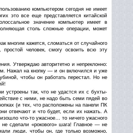
 пользованию компьютером сегодня не имеет
огих это все еще представляется китайской
олоссальное значение компьютер имеет в
полняющая столь сложные операции, может
как многим кажется, сломаться от случайного
, простой человек, смогу освоить всю эту
ения. Утверждаю авторитетно и непреклонно:
м. Нажал на кнопку — и он включился и уже
убиной, чтобы он работать перестал. Но не
ий!
и устроены так, что не удастся их с бухты-
ействие с ними, не надо быть семи пядей во
нопках (и тех, что расположены на панели ПК
они отвечают и что будет, если их нажать. А
оизошло что-то ужасное… то ничего ужасного
 не сделали «рокового» шага! Главное — не
мали люди, чтобы он, где только возможно,