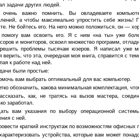
ал задачи других людей.
 очень важно помнить. Вы овладеваете компьюте
лений, а чтобы максимально упростить себе жизнь! П
те. Не бойтесь его. На него можно положиться, он — хо
 помогу вам освоить его. Я с ним «на ты» уже боле
соров и мониторов, освоил множество программ, отлад
 решить проблемы тысячам юзеров. Я написал уже мн
я верить, что эта, очередная моя книга, справится с те
пая к работе над ней.
адачи были простые:
Помочь вам выбрать оптимальный для вас компьютер.
етко обозначить, какова минимальная комплектация, ч
Рассказать, как, не тратясь на вызов мастера, соед
ко заработал.
Дать вам указания по выбору операционной систем
ния с ней.
ровести краткий инструктаж по возможностям офисных 
характеризовать устройства, которые вам может понадо