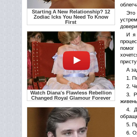
облегч
Это
устрем
довери
И я
процес
помог
хочетс
присту
А з
1. 
2. Ч
3. 
живень
4. 
обраще
5. П
6. О