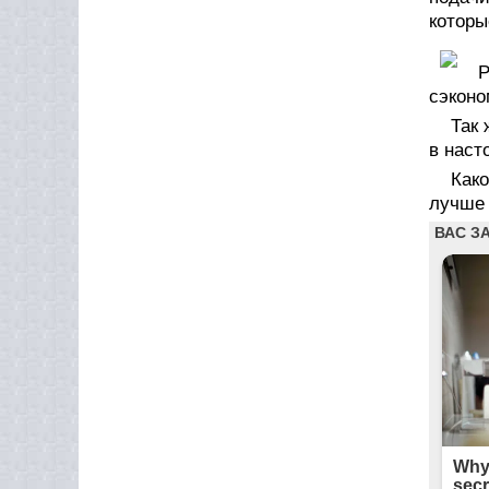
которы
Р
сэконо
Так 
в наст
Как
лучше 