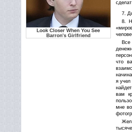
сделат
7. 
8. 
«миров
челове
Все
денеж
персон
что в
взаимо
начина
я учел
найдет
вам к
пользо
мне во
фотогр
Жел
тысяче