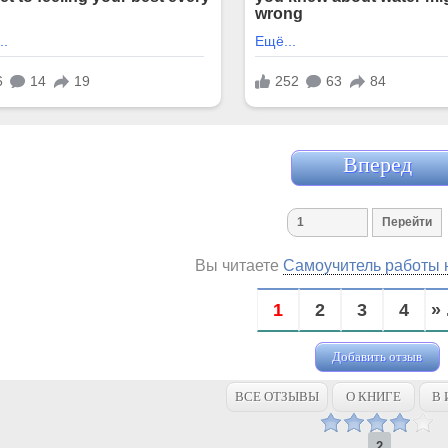
Вперед
Вы читаете
Самоучитель работы 
1
2
3
4
» 
Добавить отзыв
ВСЕ ОТЗЫВЫ
О КНИГЕ
В 
2