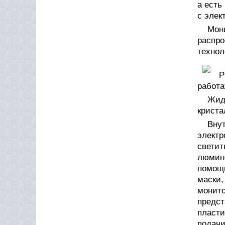
а есть
с элек
Мон
распро
технол
Р
работа
Жид
криста
Вну
элект
свети
люмин
помощь
маски
монито
предст
пласти
подачи