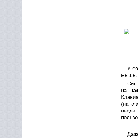
У со
мышь.
Сис
на на
Клави
(на кл
ввода
пользо
Даже