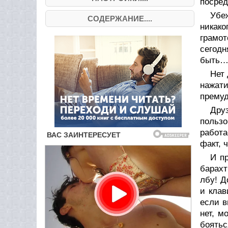
посред
Убе
СОДЕРЖАНИЕ....
никако
грамо
сегод
быть… 
Нет 
нажат
премуд
Друз
пользо
работа
факт, 
И пр
барахт
лбу! Д
и клав
если в
нет, м
боятьс