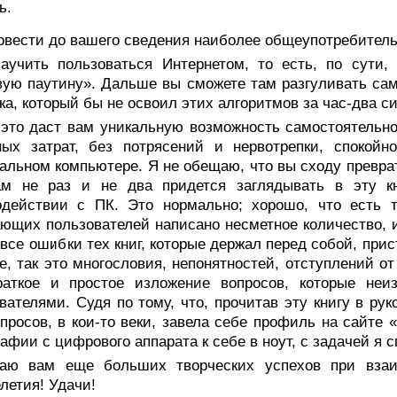
ь.
Довести до вашего сведения наиболее общеупотребител
Научить пользоваться Интернетом, то есть, по сути
ую паутину». Дальше вы сможете там разгуливать сами
ка, который бы не освоил этих алгоритмов за час-два с
 это даст вам уникальную возможность самостоятельно
ных затрат, без потрясений и нервотрепки, спокой
альном компьютере. Я не обещаю, что вы сходу преврат
ам не раз и не два придется заглядывать в эту к
действии с ПК. Это нормально; хорошо, что есть те
ющих пользователей написано несметное количество, и
 все ошибки тех книг, которые держал перед собой, прис
е, так это многословия, непонятностей, отступлений о
раткое и простое изложение вопросов, которые не
вателями. Судя по тому, что, прочитав эту книгу в ру
просов, в кои-то веки, завела себе профиль на сайте «
афии с цифрового аппарата к себе в ноут, с задачей я 
аю вам еще больших творческих успехов при взаим
летия! Удачи!