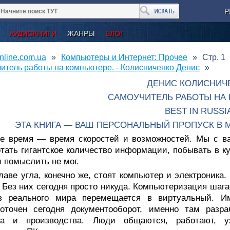
Р
АУДИОКНИГИ
ЖАНРЫ
БЛОГ
nline.com.ua
Компьютеры и Интернет: Прочее
Стр. 1
итель работы на компьютере. - Колисниченко Денис
ДЕНИС КОЛИСНИЧ
САМОУЧИТЕЛЬ РАБОТЫ НА
BEST IN RUSSI
ЭТА КНИГА — ВАШ ПЕРСОНАЛЬНЫЙ ПРОПУСК В
е время — время скоростей и возможностей. Мы с ва
тать гигантское количество информации, побывать в ку
и помыслить не мог.
лаве угла, конечно же, стоят компьютер и электроника
 Без них сегодня просто никуда. Компьютеризация шаг
з реального мира перемещается в виртуальный. Им
доточен сегодня документооборот, именно там разра
са и производства. Люди общаются, работают, уз