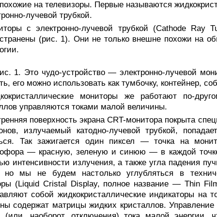
 похожие на телевизоры. Первые называются жидкокрис
тронно-лучевой трубкой.
иторы с электронно-лучевой трубкой (Cathode Ray T
странены (рис. 1). Они не только внешне похожи на о
огии.
ис. 1. Это чудо-устройство — электронно-лучевой мони
ть, его можно использовать как тумбочку, контейнер, с
кокристаллические мониторы же работают по-друго
ллов управляются токами малой величины.
тренняя поверхность экрана CRT-монитора покрыта сп
ронов, излучаемый катодно-лучевой трубкой, попада
ться. Так зажигается один пиксел — точка на мон
офора — красную, зеленую и синюю — в каждой точке
ю интенсивности излучения, а также угла падения пуч
, но мы не будем настолько углубляться в технич
ры (Liquid Cristal Display, полное название — Thin Film
авляют собой жидкокристаллические индикаторы на тон
ны содержат матрицы жидких кристаллов. Управление
 (или, наоборот, отключения) тока малой энергии, 