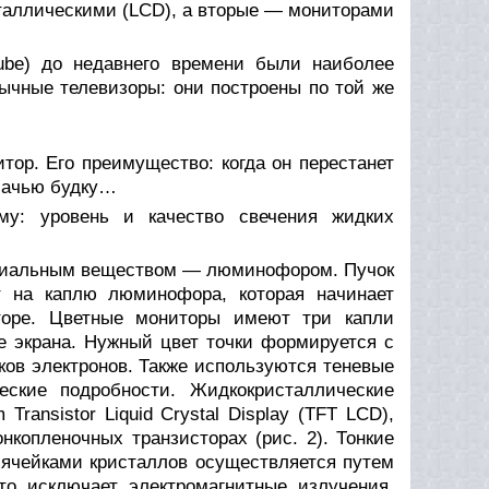
таллическими (LCD), а вторые — мониторами
ube) до недавнего времени были наиболее
бычные телевизоры: они построены по той же
тор. Его преимущество: когда он перестанет
обачью будку…
му: уровень и качество свечения жидких
ециальным веществом — люминофором. Пучок
ет на каплю люминофора, которая начинает
иторе. Цветные мониторы имеют три капли
 экрана. Нужный цвет точки формируется с
ков электронов. Также используются теневые
еские подробности. Жидкокристаллические
 Transistor Liquid Crystal Display (TFT LCD),
копленочных транзисторах (рис. 2). Тонкие
 ячейками кристаллов осуществляется путем
что исключает электромагнитные излучения,