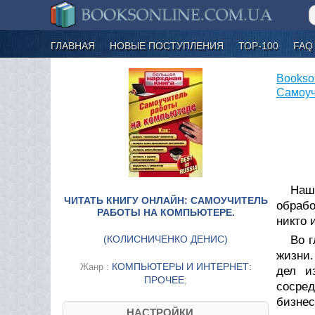
ГЛАВНАЯ
НОВЫЕ ПОСТУПЛЕНИЯ
ТОР-100
FAQ
Bookso
Самоуч
Наш
ЧИТАТЬ КНИГУ ОНЛАЙН: САМОУЧИТЕЛЬ
обрабо
РАБОТЫ НА КОМПЬЮТЕРЕ.
никто 
(
КОЛИСНИЧЕНКО ДЕНИС
)
Во г
жизни.
КОМПЬЮТЕРЫ И ИНТЕРНЕТ:
Жанр :
дел и
ПРОЧЕЕ
;
сосре
бизне
НАСТРОЙКИ....