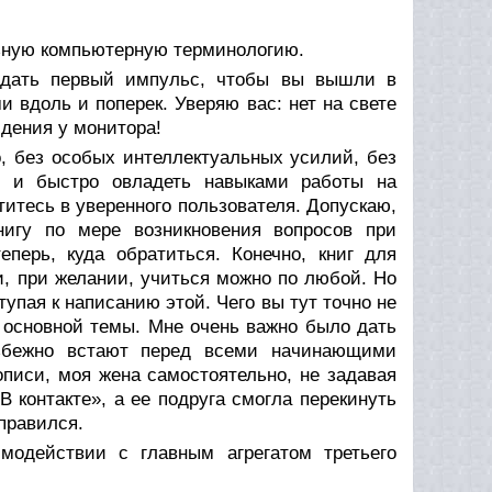
ьную компьютерную терминологию.
, дать первый импульс, чтобы вы вышли в
 вдоль и поперек. Уверяю вас: нет на свете
идения у монитора!
, без особых интеллектуальных усилий, без
но и быстро овладеть навыками работы на
итесь в уверенного пользователя. Допускаю,
нигу по мере возникновения вопросов при
перь, куда обратиться. Конечно, книг для
, при желании, учиться можно по любой. Но
тупая к написанию этой. Чего вы тут точно не
т основной темы. Мне очень важно было дать
избежно встают перед всеми начинающими
кописи, моя жена самостоятельно, не задавая
В контакте», а ее подруга смогла перекинуть
справился.
одействии с главным агрегатом третьего