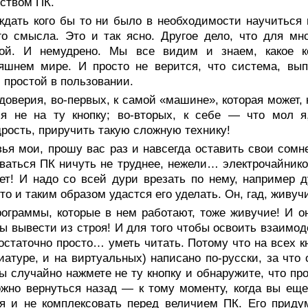
ством ПК.
ждать кого бы то ни было в необходимости научиться
го смысла. Это и так ясно. Другое дело, что для мн
той. И немудрено. Мы все видим и знаем, какое к
няшнем мире. И просто не верится, что система, вы
простой в пользовании.
доверия, во-первых, к самой «машине», которая может, 
ия не на ту кнопку; во-вторых, к себе — что мол я
рость, приручить такую сложную технику!
ья мои, прошу вас раз и навсегда оставить свои сомн
ваться ПК ничуть не труднее, нежели… электрочайнико
ет! И надо со всей дури врезать по нему, например д
что и таким образом удастся его уделать. Он, гад, живуч
ограммы, которые в нем работают, тоже живучие! И он
ы вывести из строя! И для того чтобы освоить взаимод
остаточно просто… уметь читать. Потому что на всех к
иатуре, и на виртуальных) написано по-русски, за что 
ы случайно нажмете не ту кнопку и обнаружите, что пр
ожно вернуться назад — к тому моменту, когда вы еще
я и не комплексовать перед величием ПК. Его приду