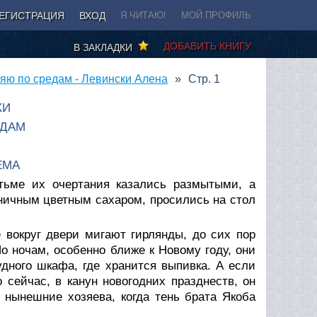
ЕГИСТРАЦИЯ
ВХОД
Я ЧИТАЮ!
МОЙ ПРОФИЛЬ
ДОБАВИТЬ КНИГУ
В ЗАКЛАДКИ
яю по средам - Левински Алена
Стр. 1
КИ
ЕДАМ
ЕМА
тьме их очертания казались размытыми, а
ничным цветным сахаром, просились на стол
е вокруг двери мигают гирлянды, до сих пор
По ночам, особенно ближе к Новому году, они
дного шкафа, где хранится выпивка. А если
 сейчас, в канун новогодних празднеств, он
 нынешние хозяева, когда тень брата Якоба