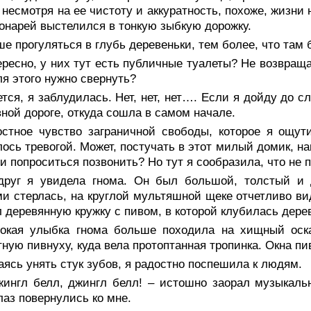
 несмотря на ее чистоту и аккуратность, похоже, жизни н
онарей выстелился в тонкую зыбкую дорожку.
е прогуляться в глубь деревеньки, тем более, что та
ресно, у них тут есть публичные туалеты? Не возвраща
ля этого нужно свернуть?
тся, я заблудилась. Нет, нет, нет…. Если я дойду до с
вной дороге, откуда сошла в самом начале.
остное чувство заграничной свободы, которое я ощути
ось тревогой. Может, постучать в этот милый домик, 
 и попроситься позвонить? Но тут я сообразила, что не
друг я увидела гнома. Он был большой, толстый и д
и стерлась, на круглой мультяшной щеке отчетливо в
 деревянную кружку с пивом, в которой клубилась дере
окая улыбка гнома больше походила на хищный оск
тную пивнуху, куда вела протоптанная тропинка. Окна пи
ясь унять стук зубов, я радостно поспешила к людям.
жингл белл, джингл белл! – истошно заорал музыкаль
лаз повернулись ко мне.