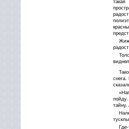
такая
простр
радос
полиэт
красны
предст
Жиж
радост
Тол
виднел
Так
снега.
сказа
«Нап
пойду…
тайну.
Нал
тусклы
Где-