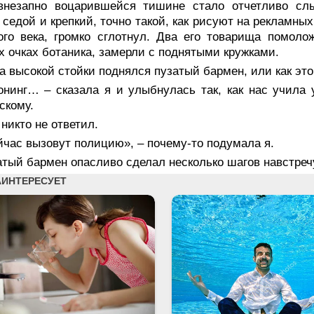
внезапно воцарившейся тишине стало отчетливо сл
 седой и крепкий, точно такой, как рисуют на рекламны
го века, громко сглотнул. Два его товарища помоло
х очках ботаника, замерли с поднятыми кружками.
а высокой стойки поднялся пузатый бармен, или как это
онинг… – сказала я и улыбнулась так, как нас учила 
скому.
никто не ответил.
час вызовут полицию», – почему-то подумала я.
тый бармен опасливо сделал несколько шагов навстречу