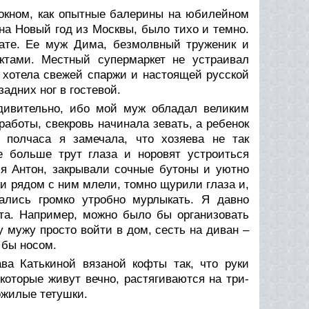
окном, как опытные балерины на юбилейном
 на Новый год из Москвы, было тихо и темно.
нате. Ее муж Дима, безмолвный труженик и
ктами. Местный супермаркет не устраивал
 хотела свежей спаржи и настоящей русской
адних ног в гостевой.
удивительно, ибо мой муж обладал великим
работы, свекровь начинала зевать, а ребенок
 полчаса я замечала, что хозяева не так
е больше трут глаза и норовят устроиться
ся Антон, закрывали сочные бутоны и уютно
и рядом с ним млели, томно щурили глаза и,
ались громко утробно мурлыкать. Я давно
нта. Например, можно было бы организовать
мужу просто войти в дом, сесть на диван –
 бы носом.
ва Катькиной вязаной кофты так, что руки
которые живут вечно, растягиваются на три-
пожилые тетушки.