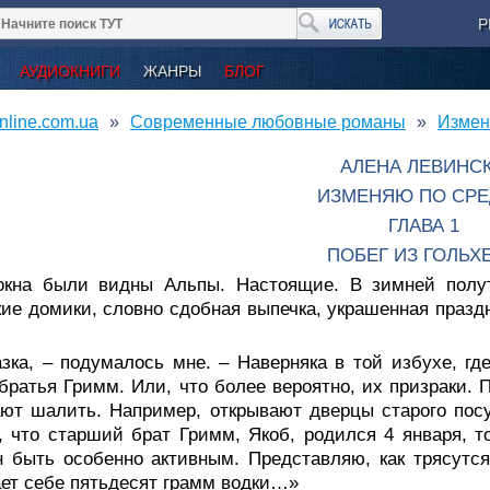
Р
АУДИОКНИГИ
ЖАНРЫ
БЛОГ
nline.com.ua
Современные любовные романы
Измен
АЛЕНА ЛЕВИНС
ИЗМЕНЯЮ ПО СР
ГЛАВА 1
ПОБЕГ ИЗ ГОЛЬХ
окна были видны Альпы. Настоящие. В зимней полу
ие домики, словно сдобная выпечка, украшенная празд
зка, – подумалось мне. – Наверняка в той избухе, гд
братья Гримм. Или, что более вероятно, их призраки. 
ют шалить. Например, открывают дверцы старого посу
, что старший брат Гримм, Якоб, родился 4 января, то
 быть особенно активным. Представляю, как трясутся
ет себе пятьдесят грамм водки…»