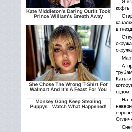
Я в
кофты 
Ста
качалк
в гнез
Отк
окруж
окружа
Март
А п
труба
Катьки
котору
годом.
На 
наверн
европ
Отличн
Снег