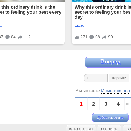
Вперед
Вы читаете
Изменяю по 
1
2
3
4
» 
Добавить отзыв
ВСЕ ОТЗЫВЫ
О КНИГЕ
В 