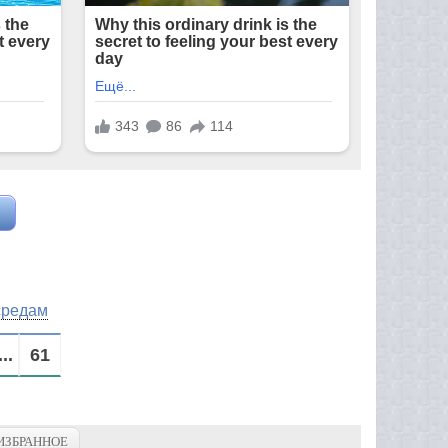
средам
...
61
ИЗБРАННОЕ