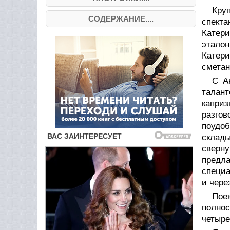
Кру
СОДЕРЖАНИЕ....
спекта
Катер
этало
Катери
сметан
С А
талант
капри
разгов
поудоб
склады
сверн
предла
специа
и чере
Пое
полнос
четыре