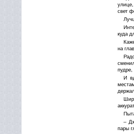
улице,
свет ф
Лучш
Инте
куда д
Каже
на гла
Рад
сменил
пудре,
И в
местам
держал
Шир
аккура
Пыта
– Д
пары г