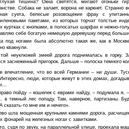
 глухая тишина? Окна светятся, мигают огоньки г
анстве. Собака не залает, ворона не каркнет. Странно 
тная суета, белесые розовощекие фрау с упитанн
иленовыми пакетами, из которых торчат толстые инд
х куртках с кнопками, в полосатых шарфах и нежно-гол
авляю себе богатую немецкую деревушку перед больши
а под ногами была абсолютно такая же, как в Москв
но квакнули.
стой неуклюжей змеей дорога поднималась в горку. 
ся заснеженный пригорок. Дальше – полоска темного кол
ое впечатление, что во всей Германии – ни души. Ту
 Интересно, люди, которые живут в этих домах, догады
ли…
раво пойду – кошелек с еврами найду, – подумала я, –
 в темный лес попаду. Там, наверное, партизаны. Бу
 А сказать-то мне им и нечего».
ево шла мощенная крупными камнями дорога, расчищенн
х фонарей на железных ногах с завитками.
то, судя по звуку, на параллельной улице, проехала ма