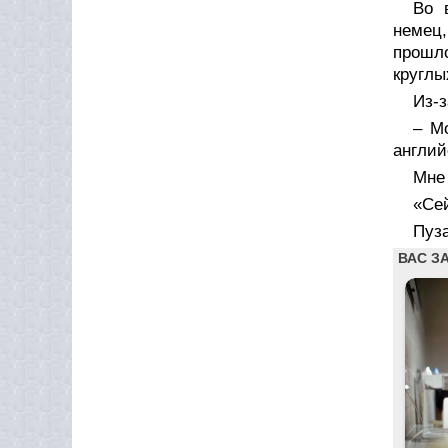
Во 
немец,
прошло
круглы
Из-з
– М
англий
Мне 
«Сей
Пуза