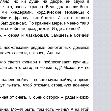
ирлянд, но ни души на дворе, ни звука в
все это, очень странно. Ведь должна же быть
ыми киндерами, нордические германцы с
ейки и французские багеты. И все в теплых
убых джинсах. По крайней мере, именно так я
м семейным праздником. И где это все?
е, – серая и чавкающая. Замшевые ботинки
За несколькими рядами однотипных домиков
ючего леса и, наконец, Альпы.
скло светят фонари и поблескивают крупицы
ваются, что сегодня Новый год? Может, им не
 налево пойду – нового мужа найду, а прямо
дут пытать, чтоб открыла страшную военную
ая от снега. С обеих сторон – ряды низких
шина. Может быть, там есть жизнь? А на этой