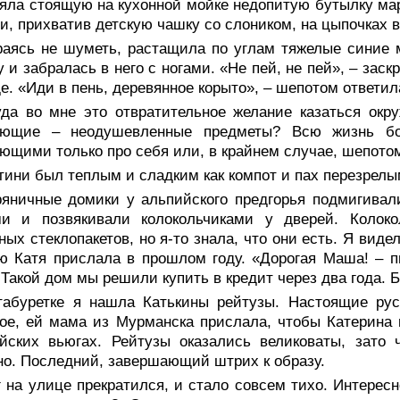
зяла стоящую на кухонной мойке недопитую бутылку ма
и, прихватив детскую чашку со слоником, на цыпочках 
раясь не шуметь, растащила по углам тяжелые синие м
у и забралась в него с ногами. «Не пей, не пей», – заск
де. «Иди в пень, деревянное корыто», – шепотом ответил
уда во мне это отвратительное желание казаться ок
ающие – неодушевленные предметы? Всю жизнь б
ющими только про себя или, в крайнем случае, шепото
ини был теплым и сладким как компот и пах перезрелы
ряничные домики у альпийского предгорья подмигива
ми и позвякивали колокольчиками у дверей. Колок
ных стеклопакетов, но я-то знала, что они есть. Я вид
ю Катя прислала в прошлом году. «Дорогая Маша! – 
 Такой дом мы решили купить в кредит через два года. Б
табуретке я нашла Катькины рейтузы. Настоящие рус
ое, ей мама из Мурманска прислала, чтобы Катерина
ейских вьюгах. Рейтузы оказались великоваты, зато
о. Последний, завершающий штрих к образу.
 на улице прекратился, и стало совсем тихо. Интересн