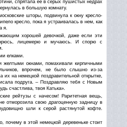
ртини, спрятала ее в серых пушистых недрах
вернулась в большую комнату.
осковские шторы, подвинула к окну кресло-
рипело кресло, пока я устраивалась в нем, как
а я.
ружающим хорошей девочкой, даже если эти
орюсь, лицемерю и мучаюсь. И спорю с
м.
ми елками.
ли желтыми окнами, помахивали кирпичными
ольчиков, впрочем, не было слышно из-за
ела их на немецкой поздравительной открытке,
писала подруга. – Поздравляю тебя с Новым
удь счастлива, твоя Катька».
ские рейтузы с начесом! Раритетная вещь,
 не отморозила свою драгоценную задницу в
 чудовищно шли к серой растянутой кофте.
о, почему в этой немецкой деревеньке стоит