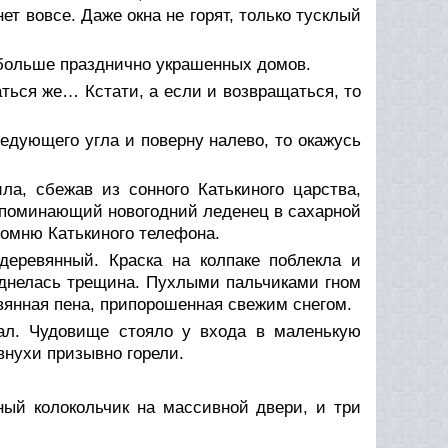
ет вовсе. Даже окна не горят, только тусклый
м больше празднично украшенных домов.
ться же… Кстати, а если и возвращаться, то
ледующего угла и поверну налево, то окажусь
ла, сбежав из сонного Катькиного царства,
напоминающий новогодний леденец в сахарной
 помню Катькиного телефона.
еревянный. Краска на колпаке поблекла и
иднелась трещина. Пухлыми пальчиками гном
вянная пена, припорошенная свежим снегом.
ал. Чудовище стояло у входа в маленькую
внухи призывно горели.
ный колокольчик на массивной двери, и три