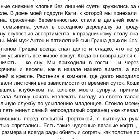
пные снежные хлопья без лишней суеты кружились за 
кле. В доме моей подруги Кати, к которой мы приехали
ина, сраженная беременностью, спала в дальней ком
н семьянина, уехал в соседнюю деревушку за проду
ну скупостью ассортимента, к праздничному столу она
ы. Мой муж Антон и пятилетний сын Гриша дрыхли без з
нтоном Гришка всегда спал долго и сладко, что не 
ом усыплять все живое вокруг. Когда он возвращался с 
зничать – ко сну. Мы приходили в гости – и через
орчивы и веселы, как в начале нашего визита, а вс
ней в кресле. Растения в комнате, где долго находил
вали листочки вне зависимости от времени суток. Кошк
увшись клубочком на коленях моего супруга, приним
гала Антону начать извлекать выгоду из своего тала
льную службу по усыплению младенцев. Стоило моему 
з пять минут самый непоседливый сорванец уже клевал
жившись перед открытой форточкой, я вытянула рука
тью спрятались. Есть такие чудесные вязаные кофты, 
 размера и всегда рады обнять и согреть, как толстые 