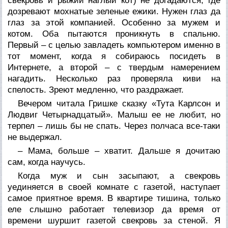
свекровь и рыжий наглый кот) не догадаются, где
дозревают мохнатые зеленые ежики. Нужен глаз да
глаз за этой компанией. Особенно за мужем и
котом. Оба пытаются проникнуть в спальню.
Первый – с целью завладеть компьютером именно в
тот момент, когда я собираюсь посидеть в
Интернете, а второй – с твердым намерением
нагадить. Несколько раз проверяла киви на
спелость. Зреют медленно, что раздражает.
Вечером читала Гришке сказку «Тута Карлсон и
Людвиг Четырнадцатый». Малыш ее не любит, но
терпел – лишь бы не спать. Через полчаса все-таки
не выдержал.
– Мама, больше – хватит. Дальше я дочитаю
сам, когда научусь.
Когда муж и сын засыпают, а свекровь
уединяется в своей комнате с газетой, наступает
самое приятное время. В квартире тишина, только
еле слышно работает телевизор да время от
времени шуршит газетой свекровь за стеной. Я