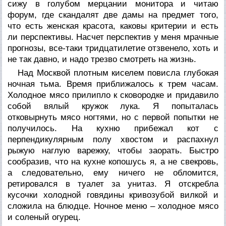
сижу в голубом мерцании монитора и читаю
форум, где скандалят две дамы на предмет того,
что есть женская красота, каковы критерии и есть
ли перспективы. Насчет перспектив у меня мрачные
прогнозы, все-таки тридцатилетие отзвенело, хоть и
не так давно, и надо трезво смотреть на жизнь.
Над Москвой плотным киселем повисла глубокая
ночная тьма. Время приближалось к трем часам.
Холодное мясо прилипло к сковородке и придавило
собой вялый кружок лука. Я попыталась
отковырнуть мясо ногтями, но с первой попытки не
получилось. На кухню прибежал кот с
перпендикулярным полу хвостом и распахнул
рыжую наглую варежку, чтобы заорать. Быстро
сообразив, что на кухне копошусь я, а не свекровь,
а следовательно, ему ничего не обломится,
ретировался в туалет за унитаз. Я отскребла
кусочки холодной говядины кривозубой вилкой и
сложила на блюдце. Ночное меню – холодное мясо
и соленый огурец.