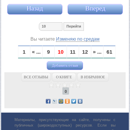
Назад
Вперед
Вы читаете
Изменяю по средам
1
« ...
9
10
11
12
» ...
61
Добавить отзыв
ВСЕ ОТЗЫВЫ
О КНИГЕ
В ИЗБРАННОЕ
0
Материалы, присутствующие на сайте, получены с
публичных (широкодоступных) ресурсов. Если вы