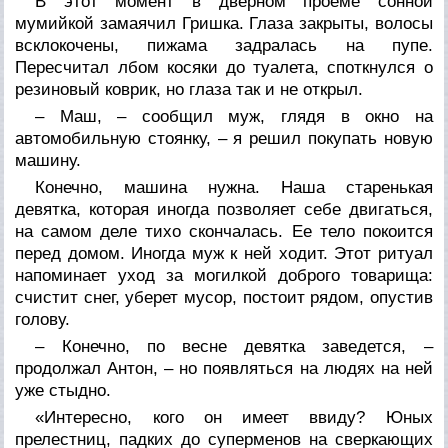
В этот момент в дверном проеме сонной
мумийкой замаячил Гришка. Глаза закрыты, волосы
всклокочены, пижама задралась на пупе.
Пересчитал лбом косяки до туалета, споткнулся о
резиновый коврик, но глаза так и не открыл.
– Маш, – сообщил муж, глядя в окно на
автомобильную стоянку, – я решил покупать новую
машину.
Конечно, машина нужна. Наша старенькая
девятка, которая иногда позволяет себе двигаться,
на самом деле тихо скончалась. Ее тело покоится
перед домом. Иногда муж к ней ходит. Этот ритуал
напоминает уход за могилкой доброго товарища:
счистит снег, уберет мусор, постоит рядом, опустив
голову.
– Конечно, по весне девятка заведется, –
продолжал Антон, – но появляться на людях на ней
уже стыдно.
«Интересно, кого он имеет ввиду? Юных
прелестниц, падких до суперменов на сверкающих