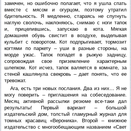
замечен, но ошибочно полагает, что я ушла спать
вместе с мясом и огурцом, поэтому утратил
бдительность. Я медленно, стараясь не спугнуть
наглую сволочь, наклоняюсь, снимаю с ноги тапок
и, прицелившись, запускаю в кота. Мягкая
домашняя обувь свистит в воздухе, выделывая
кульбит с поворотом. Кот подпрыгивает, тормозит
когтями по паркету – уши в разные стороны, на
морде ужас. Тапок попадет в рыжую задницу,
сопровождая свое приземление характерным
шлепком. Кот исчез, тапок валяется в комнате, за
стеной кашлянула свекровь – дает понять, что ее
тревожат.
Ага, есть три новых послания. Два из них… Я не
могу поверить – приглашения на собеседование.
Месяц активной рассылки резюме все-таки дал
результаты! Первый вариант – большой
издательский дом, толстый гламурный журнал для
томных красавиц «Вероника». Второй – книжное
издательство с многообещающим названием «Свет