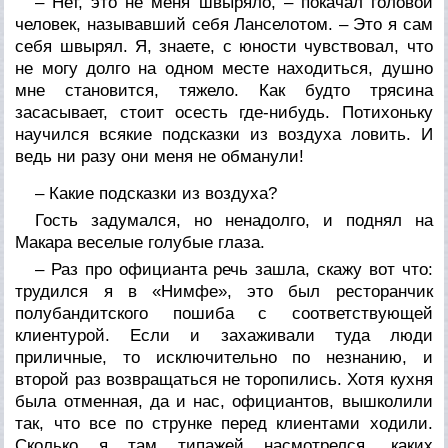
– Нет, это не меня швыряло, – покачал головой
человек, называвший себя Ланселотом. – Это я сам
себя швырял. Я, знаете, с юности чувствовал, что
не могу долго на одном месте находиться, душно
мне становится, тяжело. Как будто трясина
засасывает, стоит осесть где-нибудь. Потихоньку
научился всякие подсказки из воздуха ловить. И
ведь ни разу они меня не обманули!
– Какие подсказки из воздуха?
Гость задумался, но ненадолго, и поднял на
Макара веселые голубые глаза.
– Раз про официанта речь зашла, скажу вот что:
трудился я в «Нимфе», это был ресторанчик
полубандитского пошиба с соответствующей
клиентурой. Если и захаживали туда люди
приличные, то исключительно по незнанию, и
второй раз возвращаться не торопились. Хотя кухня
была отменная, да и нас, официантов, вышколили
так, что все по струнке перед клиентами ходили.
Сколько я там типажей насмотрелся, каких