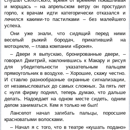
слушал Силотского, время от времени покашливая
и морщась – на апрельском ветру он простудил
горло, к врачам идти категорически отказался и
лечился какими-то пастилками – без малейшего
успеха.
Они уже знали, что сидящий перед ними
веселый рыжий бородач, прикативший на
мотоцикле, – глава компании «Броня».
– Двери я выпускаю, бронированные двери, –
говорил Дмитрий, наклонившись к Макару и рисуя
для убедительности указательным пальцем
прямоугольник в воздухе. – Хорошие, скажу честно.
И ставлю разнообразные охранные сигнализации,
от незамысловатых до самых сложных. За пять лет
с нуля фирму поднял, теперь думаю, что дальше
делать. Надоедает на одном месте сидеть, одним
делом заниматься. Кем я только не был!
Ланселот начал загибать пальцы, поросшие
красноватыми волосками.
– Начал я с того, что в театре «кушать подано»