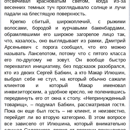
отсвечивал красноватым светом, когда из-за
весенних темных туч проглядывало солнце и лучи
падали на блестящую поверхность.
Крепко сбитый, широкоплечий, с рыжими
волосами, бородой и курчавыми бакенбардами,
обрамлявшими его широкое загорелое лицо так,
что, казалось, оно выглядывает из рамки, Дмитрий
Арсеньевич с порога сообщил, что его можно
называть Ланселотом, потому что с пятого класса
его по-другому не зовут. Он вообще быстро
перехватил инициативу, без подсказок разобрался,
кто из двоих Сергей Бабкин, а кто Макар Илюшин,
выбрал себе не стул, на который обычно сажали
клиентов и который Макар именовал
инквизиторским, а удобное кресло, не поленившись
передвинуть его от окна к столу. «Непринужденный
товарищ», – подумал Бабкин, рассматривая гостя.
Пока он еще был гость – не клиент, и неизвестно,
перейдет ли во вторую категорию. В этом вопросе
все зависело от Илюшина, который внимательно