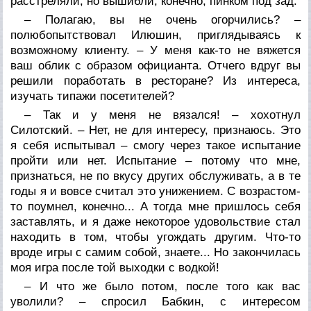
расстреляли, но вышибли, конечно, пинком под зад.
– Полагаю, вы не очень огорчились? –
полюбопытствовал Илюшин, приглядываясь к
возможному клиенту. – У меня как-то не вяжется
ваш облик с образом официанта. Отчего вдруг вы
решили поработать в ресторане? Из интереса,
изучать типажи посетителей?
– Так и у меня не вязался! – хохотнул
Силотский. – Нет, не для интересу, признаюсь. Это
я себя испытывал – смогу через такое испытание
пройти или нет. Испытание – потому что мне,
признаться, не по вкусу других обслуживать, а в те
годы я и вовсе считал это унижением. С возрастом-
то поумнел, конечно... А тогда мне пришлось себя
заставлять, и я даже некоторое удовольствие стал
находить в том, чтобы угождать другим. Что-то
вроде игры с самим собой, знаете... Но закончилась
моя игра после той выходки с водкой!
– И что же было потом, после того как вас
уволили? – спросил Бабкин, с интересом