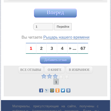
Вперед
Вы читаете
Рыцарь нашего времени
1
2
3
4
» ...
67
Добавить отзыв
ВСЕ ОТЗЫВЫ
О КНИГЕ
В ИЗБРАННОЕ
1
Материалы, присутствующие на сайте, получены с
публичных (широкодоступных) ресурсов. Если вы