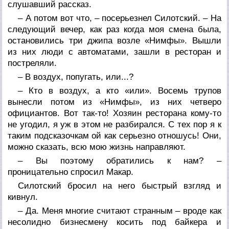
слушавший рассказ.
– А потом вот что, – посерьезнел Силотский. – На
следующий вечер, как раз когда моя смена была,
остановились три джипа возле «Нимфы». Вышли
из них люди с автоматами, зашли в ресторан и
постреляли.
– В воздух, попугать, или...?
– Кто в воздух, а кто «или». Восемь трупов
вынесли потом из «Нимфы», из них четверо
официантов. Вот так-то! Хозяин ресторана кому-то
не угодил, я уж в этом не разбирался. С тех пор я к
таким подсказочкам ой как серьезно отношусь! Они,
можно сказать, всю мою жизнь направляют.
– Вы поэтому обратились к нам? –
проницательно спросил Макар.
Силотский бросил на него быстрый взгляд и
кивнул.
– Да. Меня многие считают странным – вроде как
несолидно бизнесмену косить под байкера и