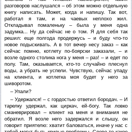
разговоров наслушался – об этом можно отдельную
книгу написать. Может, когда и напишу. Так вот,
работал я там, и на чаевых неплохо жил.
Откладывал помаленьку – была у меня одна
задумка... Ну да сейчас не о том. Я для себя так
решил: еще полгода продержусь – и буду что-то
новое подыскивать. А в тот вечер несу заказ – как
сейчас помню, котлету по-боярски заказали, – и
возле одного столика нога у меня – раз! – и едет по
полу. Там, оказывается, кто-то случайно плеснул
воды, а убрать не успели. Чувствую, сейчас упаду
на клиента, и котлетка моя будет у него за
шиворотом.
– Упали?
– Удержался! – с гордостью ответил бородач. – И
тарелку удержал, как циркач, ей-богу. Так ловко
сманеврировал – клиент на меня и внимания не
обратил. Я возле него задержался и слышу, он
говорит приятелю: хватит баловаться, иначе у нас с
тобой могут быть кривые проблемы. Слово-то какое