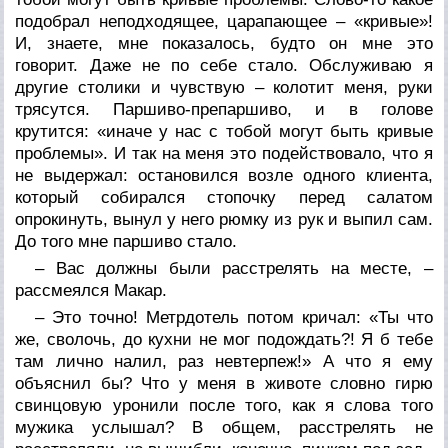
подобрал неподходящее, царапающее – «кривые»!
И, знаете, мне показалось, будто он мне это
говорит. Даже не по себе стало. Обслуживаю я
другие столики и чувствую – колотит меня, руки
трясутся. Паршиво-препаршиво, и в голове
крутится: «иначе у нас с тобой могут быть кривые
проблемы». И так на меня это подействовало, что я
не выдержал: остановился возле одного клиента,
который собирался стопочку перед салатом
опрокинуть, вынул у него рюмку из рук и выпил сам.
До того мне паршиво стало.
– Вас должны были расстрелять на месте, –
рассмеялся Макар.
– Это точно! Метрдотель потом кричал: «Ты что
же, сволочь, до кухни не мог подождать?! Я б тебе
там лично налил, раз невтерпеж!» А что я ему
объяснил бы? Что у меня в животе словно гирю
свинцовую уронили после того, как я слова того
мужика услышал? В общем, расстрелять не