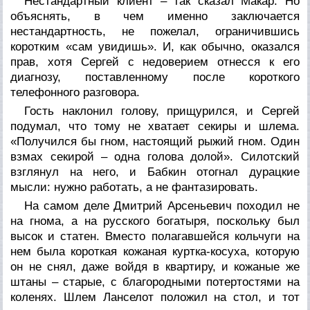
Нестандартный клиент – так сказал Макар. Но
объяснять, в чем именно заключается
нестандартность, не пожелал, ограничившись
коротким «сам увидишь». И, как обычно, оказался
прав, хотя Сергей с недоверием отнесся к его
диагнозу, поставленному после короткого
телефонного разговора.
Гость наклонил голову, прищурился, и Сергей
подумал, что тому не хватает секиры и шлема.
«Получился бы гном, настоящий рыжий гном. Один
взмах секирой – одна голова долой». Силотский
взглянул на него, и Бабкин отогнал дурацкие
мысли: нужно работать, а не фантазировать.
На самом деле Дмитрий Арсеньевич походил не
на гнома, а на русского богатыря, поскольку был
высок и статен. Вместо полагавшейся кольчуги на
нем была короткая кожаная куртка-косуха, которую
он не снял, даже войдя в квартиру, и кожаные же
штаны – старые, с благородными потертостями на
коленях. Шлем Ланселот положил на стол, и тот