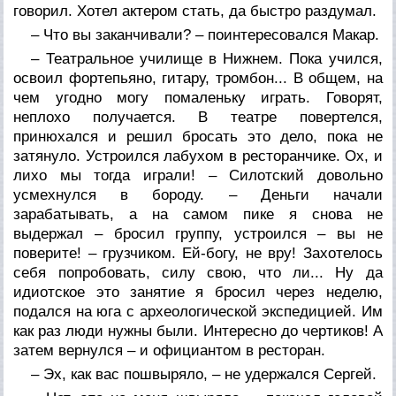
говорил. Хотел актером стать, да быстро раздумал.
– Что вы заканчивали? – поинтересовался Макар.
– Театральное училище в Нижнем. Пока учился,
освоил фортепьяно, гитару, тромбон... В общем, на
чем угодно могу помаленьку играть. Говорят,
неплохо получается. В театре повертелся,
принюхался и решил бросать это дело, пока не
затянуло. Устроился лабухом в ресторанчике. Ох, и
лихо мы тогда играли! – Силотский довольно
усмехнулся в бороду. – Деньги начали
зарабатывать, а на самом пике я снова не
выдержал – бросил группу, устроился – вы не
поверите! – грузчиком. Ей-богу, не вру! Захотелось
себя попробовать, силу свою, что ли... Ну да
идиотское это занятие я бросил через неделю,
подался на юга с археологической экспедицией. Им
как раз люди нужны были. Интересно до чертиков! А
затем вернулся – и официантом в ресторан.
– Эх, как вас пошвыряло, – не удержался Сергей.