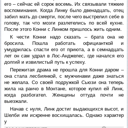
его – сейчас ей сорок восемь. Их связывали тяжкие
воспоминания. Когда Линку было двенадцать, отец
забил мать до смерти, после чего выстрелил себе в
голову, так что мозги разлетелись по всей кухне.
После этого Конни с Линком пришлось жить одним.
К чести Конни надо сказать – брата она не
бросила. Пошла работать официанткой и
умудрилась спасти его от приюта, а в семнадцать
лет он сам удрал в Лос-Анджелес, где начался его
долгий и извилистый путь к успеху.
Пережитая драма не прошла для Конни даром –
она стала лесбиянкой, с мужчинами даже знаться
не желала. Со своей подружкой Сьюзи она теперь
жила на ранчо в Монтане, которое купил ей Линк,
когда разбогател. Женщины оттуда почти не
выезжали.
Начав с нуля, Линк достиг выдающихся высот, и
Шелби им искренне восхищалась. Однако характер
у