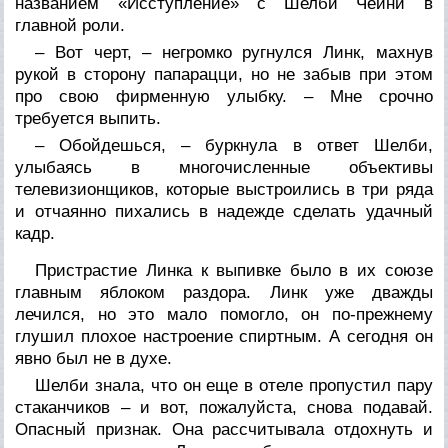
названием «Исступление» с Шелби Чейни в
главной роли.
– Вот черт, – негромко ругнулся Линк, махнув
рукой в сторону папарацци, но не забыв при этом
про свою фирменную улыбку. – Мне срочно
требуется выпить.
– Обойдешься, – буркнула в ответ Шелби,
улыбаясь в многочисленные объективы
телевизионщиков, которые выстроились в три ряда
и отчаянно пихались в надежде сделать удачный
кадр.
Пристрастие Линка к выпивке было в их союзе
главным яблоком раздора. Линк уже дважды
лечился, но это мало помогло, он по-прежнему
глушил плохое настроение спиртным. А сегодня он
явно был не в духе.
Шелби знала, что он еще в отеле пропустил пару
стаканчиков – и вот, пожалуйста, снова подавай.
Опасный признак. Она рассчитывала отдохнуть и