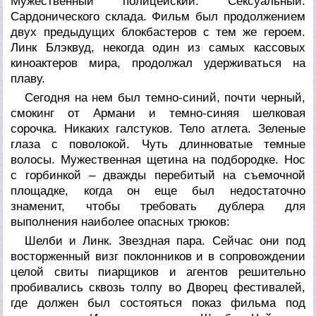
Мужественный полицейский. Сексуальный.
Сардонического склада. Фильм был продолжением
двух предыдущих блокбастеров с тем же героем.
Линк Блэквуд, некогда один из самых кассовых
киноактеров мира, продолжал удерживаться на
плаву.
Сегодня на нем был темно-синий, почти черный,
смокинг от Армани и темно-синяя шелковая
сорочка. Никаких галстуков. Тело атлета. Зеленые
глаза с поволокой. Чуть длинноватые темные
волосы. Мужественная щетина на подбородке. Нос
с горбинкой – дважды перебитый на съемочной
площадке, когда он еще был недостаточно
знаменит, чтобы требовать дублера для
выполнения наиболее опасных трюков:
Шелби и Линк. Звездная пара. Сейчас они под
восторженный визг поклонников и в сопровождении
целой свиты пиарщиков и агентов решительно
пробивались сквозь толпу во Дворец фестивалей,
где должен был состояться показ фильма под