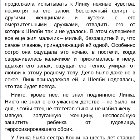
продолжала испытывать к Линку нежные чувства,
несмотря на его запои, бесконечный флирт с
другими женщинами и кутежи с его
омерзительными дружками, отвадить его от
которых Шелби так и не удалось. В этом супермене
все еще жил мальчик – милый, беззащитный и, что
самое главное, принадлежащий ей одной. Особенно
остро она ощущала это ночью, в постели, когда
сворачивалась калачиком и прижималась к нему,
вдыхая его запах, ощущая его тепло, умирая от
любви к этому родному телу. Дело было даже не в
сексе. Линк принадлежал ей, и Шелби надеялась,
что так будет всегда.
Никто, кроме нее, не знал подлинного Линка.
Никто не знал о его ужасном детстве – не было ни
дня, чтобы отец не отстегал сына и не избил жену –
мягкую, запуганную женщину, неспособную
защитить ребенка от чудовища,
терроризировавшего обоих.
У Линка была сестра Конни на шесть лет старше