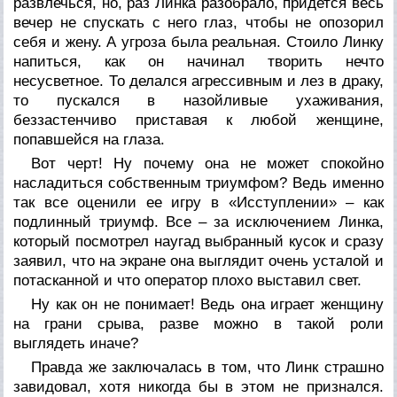
развлечься, но, раз Линка разобрало, придется весь
вечер не спускать с него глаз, чтобы не опозорил
себя и жену. А угроза была реальная. Стоило Линку
напиться, как он начинал творить нечто
несусветное. То делался агрессивным и лез в драку,
то пускался в назойливые ухаживания,
беззастенчиво приставая к любой женщине,
попавшейся на глаза.
Вот черт! Ну почему она не может спокойно
насладиться собственным триумфом? Ведь именно
так все оценили ее игру в «Исступлении» – как
подлинный триумф. Все – за исключением Линка,
который посмотрел наугад выбранный кусок и сразу
заявил, что на экране она выглядит очень усталой и
потасканной и что оператор плохо выставил свет.
Ну как он не понимает! Ведь она играет женщину
на грани срыва, разве можно в такой роли
выглядеть иначе?
Правда же заключалась в том, что Линк страшно
завидовал, хотя никогда бы в этом не признался.