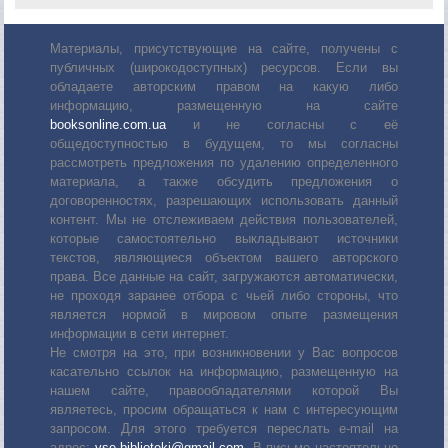
Материалы, присутствующие на сайте, получены с
публичных (широкодоступных) ресурсов. Если вы
обладаете авторским правом на какую либо
информацию, размещенную на сайте
booksonline.com.ua
и не согласны с её
общедоступностью в будущем, то мы согласны
рассмотреть предложения по удалению определенного
материала, а также обсудить предложения о
договоренностях, разрешающих использовать данный
контент. Мы не отслеживаем действия пользователей,
которые самостоятельно выкладывают источники
текстов, являющиеся объектом вашего авторского
права. Все данные на сайт, загружаются автоматически,
не проходя заранее отбора с чьей либо стороны, что
является нормой в мировом опыте размещения
информации в сети интернет.
Не смотря на это, при возникновении у Вас вопросов
касательно ссылок на информацию, размещенную на
нашем сайте, правообладателями которой Вы
являетесь, просим обращаться к нам с интересующим
запросом. Для этого требуется переслать е-mail на
адрес:
vse.biblioteki@gmail.com
. В письме настоятельно