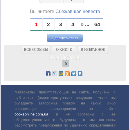
Вы читаете
Сбежавшая невеста
1
2
3
4
» ...
64
Добавить отзыв
ВСЕ ОТЗЫВЫ
О КНИГЕ
В ИЗБРАННОЕ
0
Материалы, присутствующие на сайте, получены с
публичных (широкодоступных) ресурсов. Если вы
обладаете авторским правом на какую либо
информацию, размещенную на сайте
booksonline.com.ua
и не согласны с её
общедоступностью в будущем, то мы согласны
рассмотреть предложения по удалению определенного