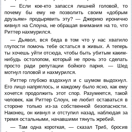
— Если кое-кто запасся лишней головой, то
почему бы ему не позволить своим «добрым
друзьям» продырявить эту? — Джерико иронично
кивнул на Слоуна, не обращая внимания на то, что
Риттер нахмурился.
— Дьявол, вся беда в том что у нас хватило
глупости помочь тебе остаться в живых. А теперь
ты хочешь уйти отсюда, чтобы быть убитым каким-
нибудь остолопом, который не прочь это сделать
просто ради репутации бойкого парня. — Шед
мотнул головой и нахмурился.
Риттер глубоко вздохнул и с шумом выдохнул.
Его лицо напряглось, и каждому было ясно, как ему
хочется продолжить этот спор. Разумеется, такой
человек, как Риттер Слоун, не любит оставаться в
стороне только из-за собственной безопасности.
Наконец, он кивнул и отступил назад, наблюдая за
тремя остальными, начавшими тянуть жребий.
— Там одна короткая, — сказал Триб, бросив