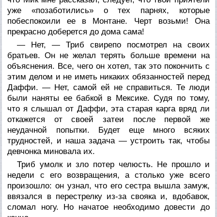
уже «позаботились» о тех парнях, которые
побеспокоили ее в Монтане. Черт возьми! Она
прекрасно доберется до дома сама!
— Нет, — Триб свирепо посмотрел на своих
братьев. Он не желал терять больше времени на
объяснения. Все, чего он хотел, так это покончить с
этим делом и не иметь никаких обязанностей перед
Даффи. — Нет, самой ей не справиться. Те люди
были наняты ее бабкой в Мексике. Судя по тому,
что я слышал от Даффи, эта старая карга вряд ли
откажется от своей затеи после первой же
неудачной попытки. Будет еще много всяких
трудностей, и наша задача — устроить так, чтобы
девчонка миновала их.
Триб умолк и зло потер челюсть. Не прошло и
недели с его возвращения, а столько уже всего
произошло: он узнал, что его сестра вышла замуж,
ввязался в перестрелку из-за свояка и, вдобавок,
сломал ногу. Но начатое необходимо довести до