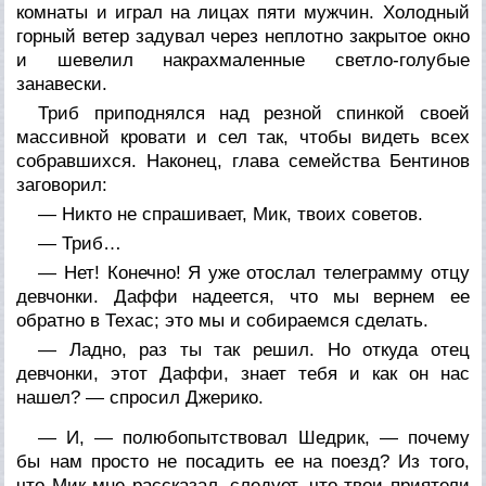
комнаты и играл на лицах пяти мужчин. Холодный
горный ветер задувал через неплотно закрытое окно
и шевелил накрахмаленные светло-голубые
занавески.
Триб приподнялся над резной спинкой своей
массивной кровати и сел так, чтобы видеть всех
собравшихся. Наконец, глава семейства Бентинов
заговорил:
— Никто не спрашивает, Мик, твоих советов.
— Триб…
— Нет! Конечно! Я уже отослал телеграмму отцу
девчонки. Даффи надеется, что мы вернем ее
обратно в Техас; это мы и собираемся сделать.
— Ладно, раз ты так решил. Но откуда отец
девчонки, этот Даффи, знает тебя и как он нас
нашел? — спросил Джерико.
— И, — полюбопытствовал Шедрик, — почему
бы нам просто не посадить ее на поезд? Из того,
что Мик мне рассказал, следует, что твои приятели