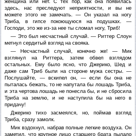
женщина или нет. С тех пор, как она появилась
здесь, нас преследуют неприятности, и вы не
можете этого не замечать. — Он указал на ногу
Триба, в гипсе покоющуюся на подушках. —
Господи, это же из-за нее ты сломал ногу, Триб!
— Это был несчастный случай. — Риттер Слоун
метнул сердитый взгляд на свояка.
— Несчастный случай, конечно же! — Мик
взглянул на Риттера, затем обвел взглядом
остальных. Ему было ясно, что Джерико, Шед и
даже сам Триб были на стороне мужа сестры. —
Послушайте, — вскипел он, — если бы она не
пыталась бежать, то не напутала бы лошадь Триба,
и эта чертова лошадь не понесла бы, и не сбросила
Триба на землю, и не наступила бы на него в
придачу!
Джерико тихо засмеялся, но, поймав взгляд
Триба, сразу замолк.
Мик вздохнул, набрав полные легкие воздуха. Он
заметил, что крупное лицо старшего брата пылало