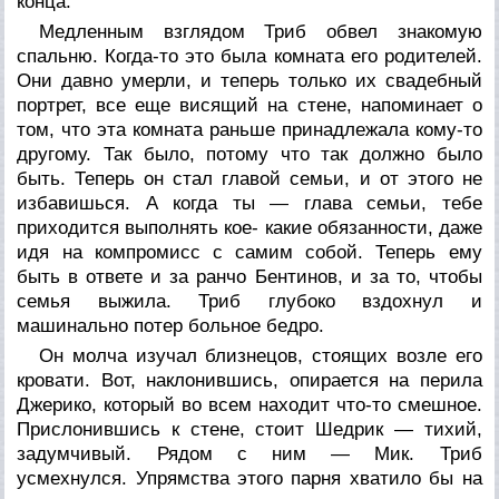
конца.
Медленным взглядом Триб обвел знакомую
спальню. Когда-то это была комната его родителей.
Они давно умерли, и теперь только их свадебный
портрет, все еще висящий на стене, напоминает о
том, что эта комната раньше принадлежала кому-то
другому. Так было, потому что так должно было
быть. Теперь он стал главой семьи, и от этого не
избавишься. А когда ты — глава семьи, тебе
приходится выполнять кое- какие обязанности, даже
идя на компромисс с самим собой. Теперь ему
быть в ответе и за ранчо Бентинов, и за то, чтобы
семья выжила. Триб глубоко вздохнул и
машинально потер больное бедро.
Он молча изучал близнецов, стоящих возле его
кровати. Вот, наклонившись, опирается на перила
Джерико, который во всем находит что-то смешное.
Прислонившись к стене, стоит Шедрик — тихий,
задумчивый. Рядом с ним — Мик. Триб
усмехнулся. Упрямства этого парня хватило бы на