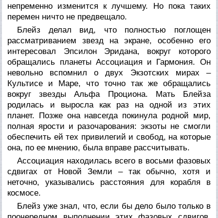
непременно изменится к лучшему. Но пока таких
перемен ничто не предвещало.
Блейз делал вид, что полностью поглощен
рассматриванием звезд на экране, особенно его
интересовал Эпсилон Эридана, вокруг которого
обращались планеты Ассоциация и Гармония. Он
невольно вспомнил о двух Экзотских мирах –
Культисе и Маре, что точно так же обращались
вокруг звезды Альфа Проциона. Мать Блейза
родилась и выросла как раз на одной из этих
планет. Позже она навсегда покинула родной мир,
полная ярости и разочарования: экзоты не смогли
обеспечить ей тех привилегий и свобод, на которые
она, по ее мнению, была вправе рассчитывать.
Ассоциация находилась всего в восьми фазовых
сдвигах от Новой Земли – так обычно, хотя и
неточно, указывались расстояния для корабля в
космосе.
Блейз уже знал, что, если бы дело было только в
поочередном выполнении этих фазовых сдвигов,