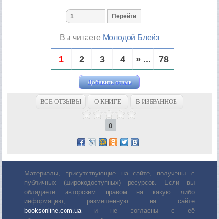
Вы читаете
Молодой Блейз
1
2
3
4
» ...
78
Добавить отзыв
ВСЕ ОТЗЫВЫ
О КНИГЕ
В ИЗБРАННОЕ
0
Материалы, присутствующие на сайте, получены с
публичных (широкодоступных) ресурсов. Если вы
обладаете авторским правом на какую либо
информацию, размещенную на сайте
booksonline.com.ua
и не согласны с её