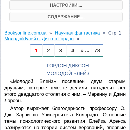
НАСТРОЙКИ....
СОДЕРЖАНИЕ....
Booksonline.com.ua
Научная фантастика
Стр. 1
Молодой Блейз - Диксон Гордон
1
2
3
4
» ...
78
ГОРДОН ДИКСОН
МОЛОДОЙ БЛЕЙЗ
«Молодой Блейз» посвящен двум старым
друзьям, которые вместе делили пятьдесят лет
этого двадцатого столетия с ним, – Марвину и Джин
Ларсон.
Автор выражает благодарность профессору О.
Дж. Харви из Университета Колорадо. Основные
темы психологического развития Блейза Аренса
базируются на теории систем верований, впервые