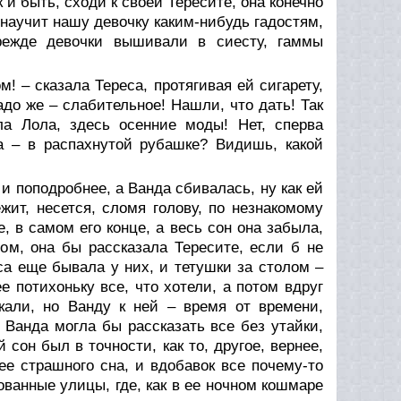
ак и быть, сходи к своей Тересите, она конечно
 научит нашу девочку каким-нибудь гадостям,
прежде девочки вышивали в сиесту, гаммы
! – сказала Тереса, протягивая ей сигарету,
адо же – слабительное! Нашли, что дать! Так
а Лола, здесь осенние моды! Нет, сперва
та – в распахнутой рубашке? Видишь, какой
 и поподробнее, а Ванда сбивалась, ну как ей
жит, несется, сломя голову, по незнакомому
не, в самом его конце, а весь сон она забыла,
ом, она бы рассказала Тересите, если б не
еса еще бывала у них, и тетушки за столом –
 потихоньку все, что хотели, а потом вдруг
кали, но Ванду к ней – время от времени,
ь Ванда могла бы рассказать все без утайки,
сон был в точности, как то, другое, вернее,
 ее страшного сна, и вдобавок все почему-то
ованные улицы, где, как в ее ночном кошмаре