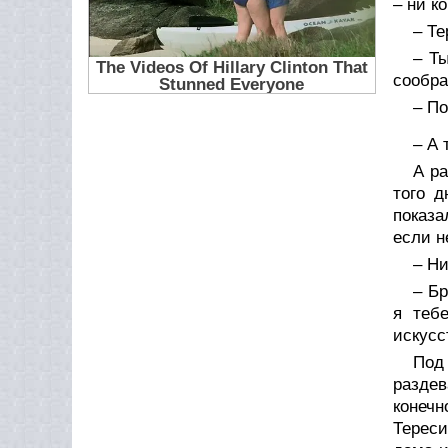
– ни к
– Те
– Ты
сообра
– П
– А 
А ра
того д
показ
если н
– Ни
– Бр
я теб
искусс
Под 
раздев
конечн
Тереси