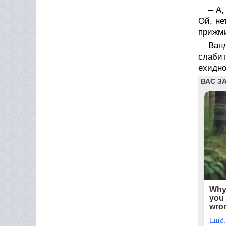
– А,
Ой, не
прижми
Ван
слабит
ехидно