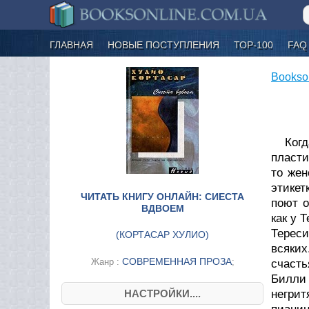
ГЛАВНАЯ
НОВЫЕ ПОСТУПЛЕНИЯ
ТОР-100
FAQ
Bookso
Когд
пласти
то жен
этикет
ЧИТАТЬ КНИГУ ОНЛАЙН: СИЕСТА
поют о
ВДВОЕМ
как у 
Тереси
(
КОРТАСАР ХУЛИО
)
всяких
СОВРЕМЕННАЯ ПРОЗА
Жанр :
;
счасть
Билли
НАСТРОЙКИ....
негрит