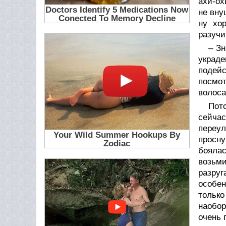
ахи-ох
не вну
ну хо
разучи
– Зн
украде
подей
посмо
волоса
Пото
сейчас
переул
просну
боялас
возьми
разру
особен
только
наобор
очень 