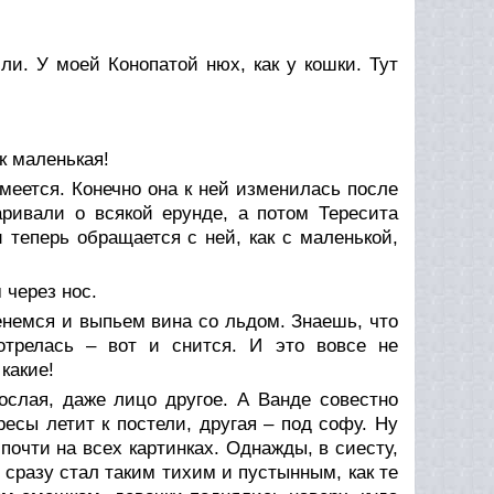
ли. У моей Конопатой нюх, как у кошки. Тут
к маленькая!
меется. Конечно она к ней изменилась после
аривали о всякой ерунде, а потом Тересита
и теперь обращается с ней, как с маленькой,
 через нос.
енемся и выпьем вина со льдом. Знаешь, что
отрелась – вот и снится. И это вовсе не
какие!
рослая, даже лицо другое. А Ванде совестно
ересы летит к постели, другая – под софу. Ну
 почти на всех картинках. Однажды, в сиесту,
 сразу стал таким тихим и пустынным, как те