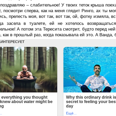
 поздравляю – слабительное! У твоих теток крыша поех
т, посмотри сперва, как на меня глядит Ринго, ах ты м
сь, прелесть моя, вот так, вот так, ой, фотку измяла, в
да засела в туалете, ей не хотелось возвращатьс
ельное! А потом эта Тересита смотрит, будто перед ней
, как в прошлый раз, когда показывала ей
это.
А Ванда, 