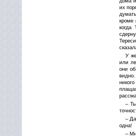
дома и
их пор
думать
кроме 
когда 
сдерну
Тереси
сказал
У ж
или ле
они об
видно.
никого
плаща
рассма
– Ты
точнос
– Да
одна!
– Мн