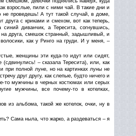
ым смешком, девочки поднялись наверх, куда
как взрослые, пили с ними чай. В такие дни и
ю не проведешь! А тут такой случай, в доме,
уг друга с криками и смехом, вот как теперь,
а синий диванчик, а Тересита, согнувшись,
г на друга, смешок странный, задышливый, и
 волосики, как у Ринго на груди. И у меня, –
стые, женщины эти куда-то идут или сидят,
 (сдвинулись! – сказала Тересита), или, как
и при полной луне, но на картинках луны не
тречу друг другу, как слепые, будто ничего и
кие-то мужчины в черных костюмах или серых
угие мужчины, все почему-то в котелках,
ов из альбома, такой же котелок, очки, ну в
еть? Сама ныла, что жарко, а раздеваться – я