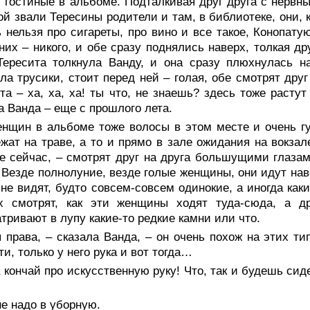
 гостиные в альбоме. Подталкивая друг друга с нервн
ой звали Тересины родители и там, в библиотеке, они, 
 нельзя про сигареты, про вино и все такое, Конопату
них – никого, и обе сразу поднялись наверх, толкая др
Тересита толкнула Ванду, и она сразу плюхнулась н
ла трусики, стоит перед ней – голая, обе смотрят дру
та – ха, ха, ха! ты что, не знаешь? здесь тоже растут
а Ванда – еще с прошлого лета.
енщин в альбоме тоже волосы в этом месте и очень гу
жат на траве, а то и прямо в зале ожидания на вокзале
е сейчас, – смотрят друг на друга большущими глазам
 Везде полнолуние, везде голые женщины, они идут навс
 не видят, будто совсем-совсем одинокие, а иногда ка
х смотрят, как эти женщины ходят туда-сюда, а др
тривают в лупу какие-то редкие камни или что.
 права, – сказала Ванда, – он очень похож на этих тип
ти, только у него рука и вот тогда…
 кончай про искусственную руку! Что, так и будешь сид
е надо в уборную.