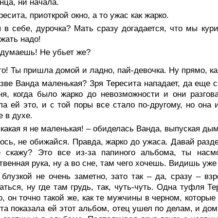
онца, ни начала.
ресита, приоткрой окно, а то ужас как жарко.
 в себе, дурочка? Мать сразу догадается, что мы кури
жать надо!
одумаешь! Не убьет же?
то! Ты пришла домой и ладно, пай-девочка. Ну прямо, ка
зве Ванда маленькая? Зря Тересита нападает, да еще с
ня, когда было жарко до невозможности и они разгов
ала ей
это,
и с той поры все стало по-другому, но она 
е в духе.
какая я не маленькая! – обиделась Ванда, выпуская дым
ось, не обижайся. Правда, жарко до ужаса. Давай разд
е скажу? Это все из-за папиного альбома, ты насм
твенная рука, ну а во сне, там чего хочешь. Видишь уже 
блузкой не очень заметно, зато так – да, сразу – вз
аться, ну где там грудь, так, чуть-чуть. Одна туфля Т
о, он точно такой же, как те мужчины в черном, которые
та показала ей этот альбом, отец ушел по делам, и дом