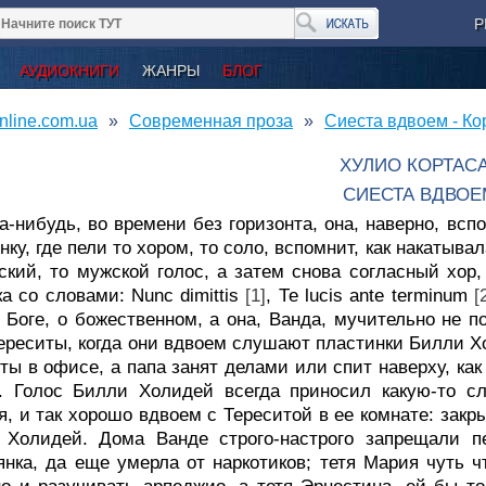
Р
АУДИОКНИГИ
ЖАНРЫ
БЛОГ
nline.com.ua
Современная проза
Сиеста вдвоем - Ко
ХУЛИО КОРТАС
СИЕСТА ВДВОЕ
а-нибудь, во времени без горизонта, она, наверно, всп
нку, где пели то хором, то соло, вспомнит, как накатывал
ский, то мужской голос, а затем снова согласный хор
ка со словами: Nunc dimittis
[1]
, Те lucis ante terminum
[
 Боге, о божественном, а она, Ванда, мучительно не по
Тереситы, когда они вдвоем слушают пластинки Билли 
ты в офисе, а папа занят делами или спит наверху, как 
. Голос Билли Холидей всегда приносил какую-то сл
я, и так хорошо вдвоем с Тереситой в ее комнате: закр
 Холидей. Дома Ванде строго-настрого запрещали п
янка, да еще умерла от наркотиков; тетя Мария чуть 