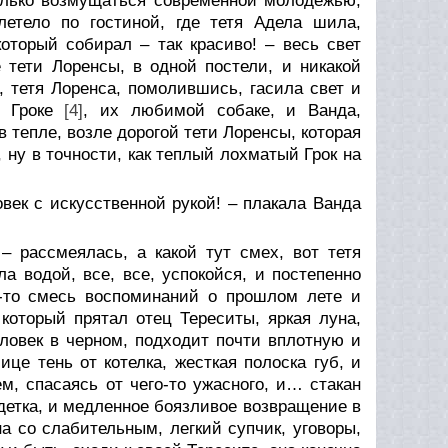
только возмущаться современной молодежью,
 летело по гостиной, где тетя Адела шила,
оторый собирал – так красиво! – весь свет
 тети Лоренсы, в одной постели, и никакой
, тетя Лоренса, помолившись, гасила свет и
о Гроке
[4]
, их любимой собаке, и Ванда,
 тепле, возле дорогой тети Лоренсы, которая
, ну в точности, как теплый лохматый Грок на
овек с искусственной рукой! – плакала Ванда
– рассмеялась, а какой тут смех, вот тетя
а водой, все, все, успокойся, и постепенно
я-то смесь воспоминаний о прошлом лете и
который прятал отец Тереситы, яркая луна,
еловек в черном, подходит почти вплотную и
ице тень от котелка, жесткая полоска губ, и
м, спасаясь от чего-то ужасного, и… стакан
, детка, и медленное боязливое возвращение в
на со слабительным, легкий супчик, уговоры,