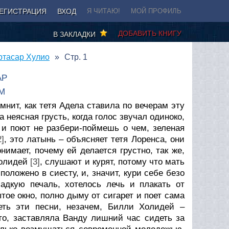
ЕГИСТРАЦИЯ
ВХОД
Я ЧИТАЮ!
МОЙ ПРОФИЛЬ
ДОБАВИТЬ КНИГУ
В ЗАКЛАДКИ
ртасар Хулио
Стр. 1
АР
М
омнит, как тетя Адела ставила по вечерам эту
а неясная грусть, когда голос звучал одиноко,
, и поют не разбери-поймешь о чем, зеленая
2]
, это латынь – объясняет тетя Лоренса, они
нимает, почему ей делается грустно, так же,
Холидей
[3]
, слушают и курят, потому что мать
положено в сиесту, и, значит, кури себе безо
адкую печаль, хотелось лечь и плакать от
ытое окно, полно дыму от сигарет и поет сама
еть эти песни, незачем, Билли Холидей –
что, заставляла Ванду лишний час сидеть за