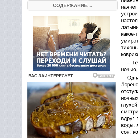
пианин
СОДЕРЖАНИЕ....
начнет
устрои
настол
латыни
какое
умирот
тихонь
коврик
– Те
ночью,
Одн
Лоренс
отступ
ночных
глухой
смотри
вдруг 
воды, 
сон, к