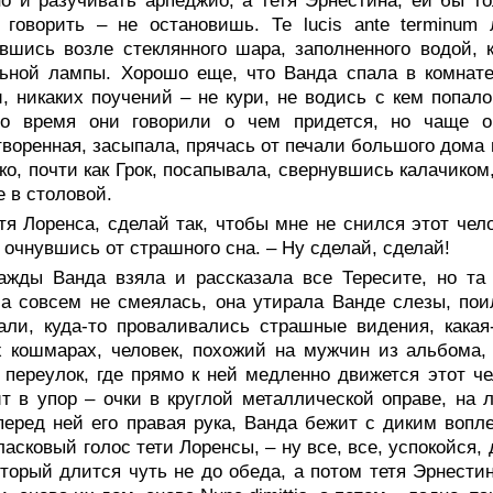
о и разучивать арпеджио, а тетя Эрнестина, ей бы 
 говорить – не остановишь. Те lucis ante terminum
вшись возле стеклянного шара, заполненного водой, к
ьной лампы. Хорошо еще, что Ванда спала в комнате
, никаких поучений – не кури, не водись с кем попало
-то время они говорили о чем придется, но чаще 
воренная, засыпала, прячась от печали большого дома в
ко, почти как Грок, посапывала, свернувшись калачиком
е в столовой.
тя Лоренса, сделай так, чтобы мне не снился этот чел
 очнувшись от страшного сна. – Ну сделай, сделай!
ажды Ванда взяла и рассказала все Тересите, но та 
а совсем не смеялась, она утирала Ванде слезы, поил
али, куда-то проваливались страшные видения, кака
 кошмарах, человек, похожий на мужчин из альбома, 
 переулок, где прямо к ней медленно движется этот ч
т в упор – очки в круглой металлической оправе, на л
перед ней его правая рука, Ванда бежит с диким вопле
ласковый голос тети Лоренсы, – ну все, все, успокойся
оторый длится чуть не до обеда, а потом тетя Эрнести