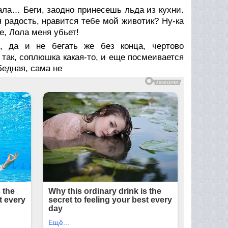
ала… Беги, заодно принесешь льда из кухни.
оя радость, нравится тебе мой животик? Ну-ка
се, Лола меня убьет!
я, да и не бегать же без конца, чертово
 так, соплюшка какая-то, и еще посмеивается
бедная, сама не