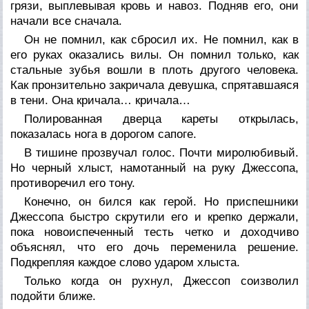
грязи, выплевывая кровь и навоз. Подняв его, они
начали все сначала.
Он не помнил, как сбросил их. Не помнил, как в
его руках оказались вилы. Он помнил только, как
стальные зубья вошли в плоть другого человека.
Как пронзительно закричала девушка, спрятавшаяся
в тени. Она кричала… кричала…
Полированная дверца кареты открылась,
показалась нога в дорогом сапоге.
В тишине прозвучал голос. Почти миролюбивый.
Но черный хлыст, намотанный на руку Джессопа,
противоречил его тону.
Конечно, он бился как герой. Но приспешники
Джессопа быстро скрутили его и крепко держали,
пока новоиспеченный тесть четко и доходчиво
объяснял, что его дочь переменила решение.
Подкрепляя каждое слово ударом хлыста.
Только когда он рухнул, Джессоп соизволил
подойти ближе.