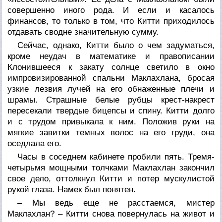
совершенно иного рода. И если и касалось
финансов, то только в том, что Китти приходилось
отдавать сводне значительную сумму.
Сейчас, однако, Китти было о чем задуматься,
кроме неудач в математике и правописании
Клонившееся к закату солнце светило в окно
импровизированной спальни Маклахлана, бросая
узкие лезвия лучей на его обнаженные плечи и
шрамы. Страшные белые рубцы крест-накрест
пересекали твердые бицепсы и спину. Китти долго
и с трудом привыкала к ним. Положив руки на
мягкие завитки темных волос на его груди, она
оседлала его.
Часы в соседнем кабинете пробили пять. Тремя-
четырьмя мощными толчками Маклахлан закончил
свое дело, оттолкнул Китти и потер мускулистой
рукой глаза. Намек был понятен.
– Мы ведь еще не расстаемся, мистер
Маклахлан? – Китти снова повернулась на живот и