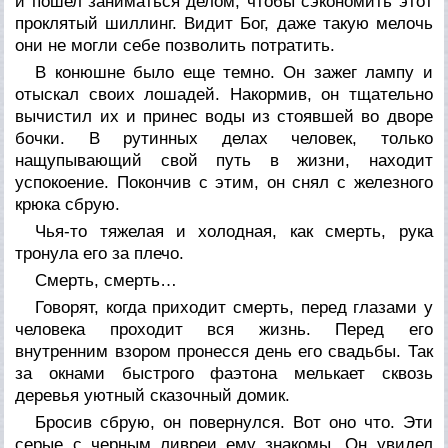
и пошел заниматься делом, чтобы сэкономить этот
проклятый шиллинг. Видит Бог, даже такую мелочь
они не могли себе позволить потратить.
В конюшне было еще темно. Он зажег лампу и
отыскал своих лошадей. Накормив, он тщательно
вычистил их и принес воды из стоявшей во дворе
бочки. В рутинных делах человек, только
нащупывающий свой путь в жизни, находит
успокоение. Покончив с этим, он снял с железного
крюка сбрую.
Чья-то тяжелая и холодная, как смерть, рука
тронула его за плечо.
Смерть, смерть…
Говорят, когда приходит смерть, перед глазами у
человека проходит вся жизнь. Перед его
внутренним взором пронесся день его свадьбы. Так
за окнами быстрого фаэтона мелькает сквозь
деревья уютный сказочный домик.
Бросив сбрую, он повернулся. Вот оно что. Эти
серые с черным ливреи ему знакомы. Он увидел