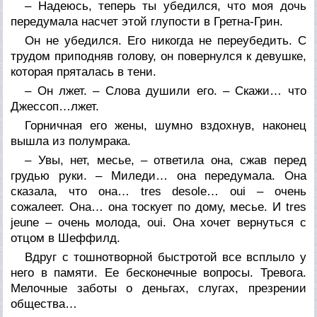
– Надеюсь, теперь ты убедился, что моя дочь
передумала насчет этой глупости в Гретна-Грин.
Он не убедился. Его никогда не переубедить. С
трудом приподняв голову, он повернулся к девушке,
которая пряталась в тени.
– Он лжет. – Слова душили его. – Скажи… что
Джессоп…лжет.
Горничная его жены, шумно вздохнув, наконец
вышла из полумрака.
– Увы, нет, месье, – ответила она, сжав перед
грудью руки. – Миледи… она передумала. Она
сказала, что она… tres desole… oui – очень
сожалеет. Она… она тоскует по дому, месье. И tres
jeune – очень молода, oui. Она хочет вернуться с
отцом в Шеффилд.
Вдруг с тошнотворной быстротой все всплыло у
него в памяти. Ее бесконечные вопросы. Тревога.
Мелочные заботы о деньгах, слугах, презрении
общества…