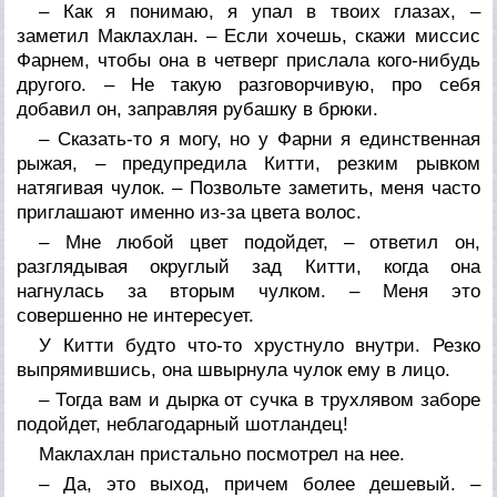
– Как я понимаю, я упал в твоих глазах, –
заметил Маклахлан. – Если хочешь, скажи миссис
Фарнем, чтобы она в четверг прислала кого-нибудь
другого. – Не такую разговорчивую, про себя
добавил он, заправляя рубашку в брюки.
– Сказать-то я могу, но у Фарни я единственная
рыжая, – предупредила Китти, резким рывком
натягивая чулок. – Позвольте заметить, меня часто
приглашают именно из-за цвета волос.
– Мне любой цвет подойдет, – ответил он,
разглядывая округлый зад Китти, когда она
нагнулась за вторым чулком. – Меня это
совершенно не интересует.
У Китти будто что-то хрустнуло внутри. Резко
выпрямившись, она швырнула чулок ему в лицо.
– Тогда вам и дырка от сучка в трухлявом заборе
подойдет, неблагодарный шотландец!
Маклахлан пристально посмотрел на нее.
– Да, это выход, причем более дешевый. –