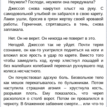
Неужели? Господи, неужели она передумала?
Джессоп снова накрутил хлыст на руку. С
самодовольной улыбкой он забрался в свою карету.
Лакеи ушли, бросив в грязи жертву своей кровавой
работы. Горничная, спрятавшись в тень, снова
заплакала.
Нет. Он не верит. Он никогда не поверит в это.
Негодяй. Джессоп так не уйдет. Почти теряя
сознание, он как-то ухитрился подняться на ноги и
вложил всю ярость в удар по карете. Вместо того
чтобы замедлить ход, кучер хлестнул лошадей и
без малейших колебаний переехал рухнувшего под
колеса несчастного.
Он почувствовал адскую боль. Безвольное тело
как мешок перекатывалось по булыжникам. Потом
наступила страшная агония – хрустнула кость,
разрывая плоть. Ему показалось, что череп
раскололся о столб ворот. Потом он провалился в
черноту. В блаженное забвение смерти… или что-то