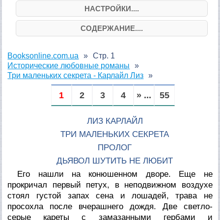
НАСТРОЙКИ....
СОДЕРЖАНИЕ....
Booksonline.com.ua
Стр. 1
Исторические любовные романы
Три маленьких секрета - Карлайл Лиз
1
2
3
4
» ...
55
ЛИЗ КАРЛАЙЛ
ТРИ МАЛЕНЬКИХ СЕКРЕТА
ПРОЛОГ
ДЬЯВОЛ ШУТИТЬ НЕ ЛЮБИТ
Его нашли на конюшенном дворе. Еще не
прокричал первый петух, в неподвижном воздухе
стоял густой запах сена и лошадей, трава не
просохла после вчерашнего дождя. Две светло-
серые кареты с замазанными гербами и