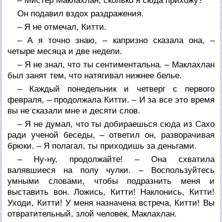
– Мистер Маклахлан, сколько я сюда прихожу?
Он подавил вздох раздражения.
– Я не отмечал, Китти.
– А я точно знаю, – капризно сказала она, –
четыре месяца и две недели.
– Я не знал, что ты сентиментальна. – Маклахлан
был занят тем, что натягивал нижнее белье.
– Каждый понедельник и четверг с первого
февраля, – продолжала Китти. – И за все это время
вы не сказали мне и десяти слов.
– Я не думал, что ты добираешься сюда из Сахо
ради ученой беседы, – ответил он, разворачивая
брюки. – Я полагал, ты приходишь за деньгами.
– Ну-ну, продолжайте! – Она схватила
валявшиеся на полу чулки. – Воспользуйтесь
умными словами, чтобы подразнить меня и
выставить вон. Ложись, Китти! Наклонись, Китти!
Уходи, Китти! У меня назначена встреча, Китти! Вы
отвратительный, злой человек, Маклахлан.