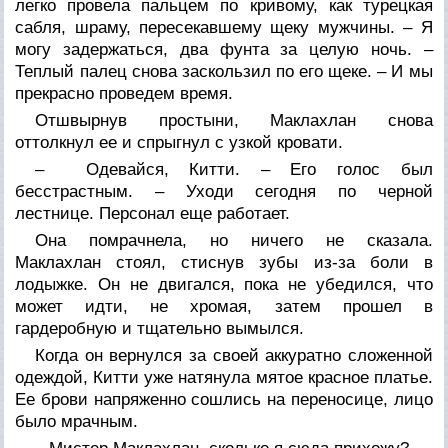
легко провела пальцем по кривому, как турецкая
сабля, шраму, пересекавшему щеку мужчины. – Я
могу задержаться, два фунта за целую ночь. –
Теплый палец снова заскользил по его щеке. – И мы
прекрасно проведем время.
Отшвырнув простыни, Маклахлан снова
оттолкнул ее и спрыгнул с узкой кровати.
– Одевайся, Китти. – Его голос был
бесстрастным. – Уходи сегодня по черной
лестнице. Персонал еще работает.
Она помрачнела, но ничего не сказала.
Маклахлан стоял, стиснув зубы из-за боли в
лодыжке. Он не двигался, пока не убедился, что
может идти, не хромая, затем прошел в
гардеробную и тщательно вымылся.
Когда он вернулся за своей аккуратно сложенной
одеждой, Китти уже натянула мятое красное платье.
Ее брови напряженно сошлись на переносице, лицо
было мрачным.