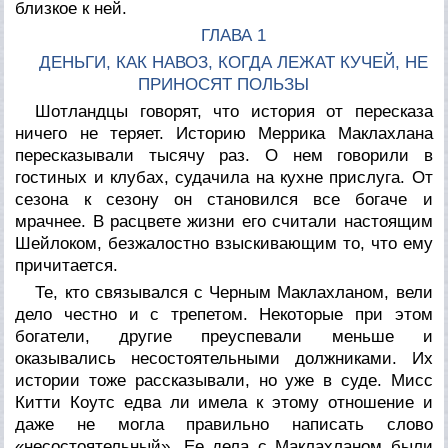
близкое к ней.
ГЛАВА 1
ДЕНЬГИ, КАК НАВОЗ, КОГДА ЛЕЖАТ КУЧЕЙ, НЕ
ПРИНОСЯТ ПОЛЬЗЫ
Шотландцы говорят, что история от пересказа
ничего не теряет. Историю Меррика Маклахлана
пересказывали тысячу раз. О нем говорили в
гостиных и клубах, судачила на кухне прислуга. От
сезона к сезону он становился все богаче и
мрачнее. В расцвете жизни его считали настоящим
Шейлоком, безжалостно взыскивающим то, что ему
причитается.
Те, кто связывался с Черным Маклахланом, вели
дело честно и с трепетом. Некоторые при этом
богатели, другие преуспевали меньше и
оказывались несостоятельными должниками. Их
истории тоже рассказывали, но уже в суде. Мисс
Китти Коутс едва ли имела к этому отношение и
даже не могла правильно написать слово
«несостоятельный». Ее дела с Маклахланом были