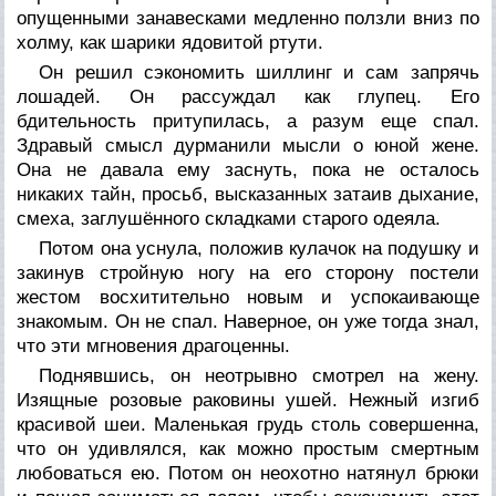
опущенными занавесками медленно ползли вниз по
холму, как шарики ядовитой ртути.
Он решил сэкономить шиллинг и сам запрячь
лошадей. Он рассуждал как глупец. Его
бдительность притупилась, а разум еще спал.
Здравый смысл дурманили мысли о юной жене.
Она не давала ему заснуть, пока не осталось
никаких тайн, просьб, высказанных затаив дыхание,
смеха, заглушённого складками старого одеяла.
Потом она уснула, положив кулачок на подушку и
закинув стройную ногу на его сторону постели
жестом восхитительно новым и успокаивающе
знакомым. Он не спал. Наверное, он уже тогда знал,
что эти мгновения драгоценны.
Поднявшись, он неотрывно смотрел на жену.
Изящные розовые раковины ушей. Нежный изгиб
красивой шеи. Маленькая грудь столь совершенна,
что он удивлялся, как можно простым смертным
любоваться ею. Потом он неохотно натянул брюки