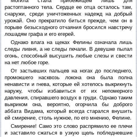
Могила стала прибежищем лишь для
растоптанного тела. Сердце ее отца осталось там,
снаружи, среди уничтоженных надежд на добрый
урожай. Оно прекратило биться прежде, чем он в
порыве безысходного отчаяния бросился навстречу
лошадям графа и его егерей.
Однако влага на щеках Фелины означала лишь
следы ливня, а не следы печали. В девушке пылал
огонь, способный высушить любые слезы и свести
на нет любое горе.
От застывших пальцев на ногах до последнего,
промокшего насквозь локона она была полна
ненависти и гнева, которые ей хотелось выкрикнуть
наружу, чтобы избавиться от их непомерного
давления, спиравшего воздух в груди. Однако таким
выкриком она, вероятно, огорчила бы доброго
аббата Видама, который всегда старался внушить
ей смирение, столь нужное, по его мнению, Фелине.
Смирение! Само это слово распрямило ее плечи
и заставило сжаться в узкую щель побледневшие