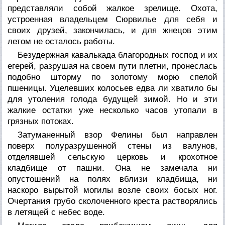
представляли собой жалкое зрелище. Охота,
устроенная владельцем Сюрвилье для себя и
своих друзей, закончилась, и для жнецов этим
летом не осталось работы.
Безудержная кавалькада благородных господ и их
егерей, разрушая на своем пути плетни, пронеслась
подобно шторму по золотому морю спелой
пшеницы. Уцелевших колосьев едва ли хватило бы
для утоления голода будущей зимой. Но и эти
жалкие остатки уже несколько часов утопали в
грязных потоках.
Затуманенный взор Фелины был направлен
поверх полуразрушенной стены из валунов,
отделявшей сельскую церковь и крохотное
кладбище от пашни. Она не замечала ни
опустошений на полях вблизи кладбища, ни
наскоро вырытой могилы возле своих босых ног.
Очертания грубо сколоченного креста растворялись
в летящей с небес воде.