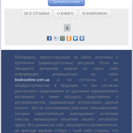
Добавить отзыв
ВСЕ ОТЗЫВЫ
О КНИГЕ
В ИЗБРАННОЕ
0
Материалы, присутствующие на сайте, получены с
публичных (широкодоступных) ресурсов. Если вы
обладаете авторским правом на какую либо
информацию, размещенную на сайте
booksonline.com.ua
и не согласны с её
общедоступностью в будущем, то мы согласны
рассмотреть предложения по удалению определенного
материала, а также обсудить предложения о
договоренностях, разрешающих использовать данный
контент. Мы не отслеживаем действия пользователей,
которые самостоятельно выкладывают источники
текстов, являющиеся объектом вашего авторского
права. Все данные на сайт, загружаются автоматически,
не проходя заранее отбора с чьей либо стороны, что