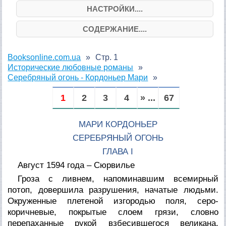
НАСТРОЙКИ....
СОДЕРЖАНИЕ....
Booksonline.com.ua
Стр. 1
Исторические любовные романы
Серебряный огонь - Кордоньер Мари
1
2
3
4
» ...
67
МАРИ КОРДОНЬЕР
СЕРЕБРЯНЫЙ ОГОНЬ
ГЛАВА I
Август 1594 года
–
Сюрвилье
Гроза с ливнем, напоминавшим всемирный
потоп, довершила разрушения, начатые людьми.
Окруженные плетеной изгородью поля, серо-
коричневые, покрытые слоем грязи, словно
перепаханные рукой взбесившегося великана,