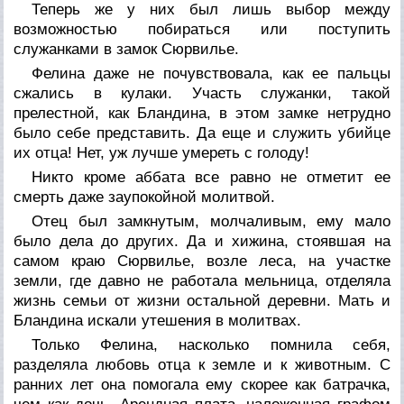
Теперь же у них был лишь выбор между
возможностью побираться или поступить
служанками в замок Сюрвилье.
Фелина даже не почувствовала, как ее пальцы
сжались в кулаки. Участь служанки, такой
прелестной, как Бландина, в этом замке нетрудно
было себе представить. Да еще и служить убийце
их отца! Нет, уж лучше умереть с голоду!
Никто кроме аббата все равно не отметит ее
смерть даже заупокойной молитвой.
Отец был замкнутым, молчаливым, ему мало
было дела до других. Да и хижина, стоявшая на
самом краю Сюрвилье, возле леса, на участке
земли, где давно не работала мельница, отделяла
жизнь семьи от жизни остальной деревни. Мать и
Бландина искали утешения в молитвах.
Только Фелина, насколько помнила себя,
разделяла любовь отца к земле и к животным. С
ранних лет она помогала ему скорее как батрачка,