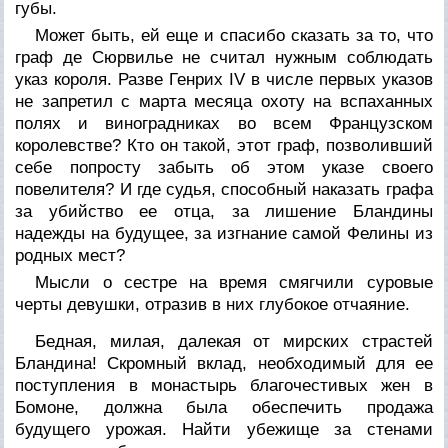
губы.
Может быть, ей еще и спасибо сказать за то, что
граф де Сюрвилье не считал нужным соблюдать
указ короля. Разве Генрих IV в числе первых указов
не запретил с марта месяца охоту на вспаханных
полях и виноградниках во всем Французском
королевстве? Кто он такой, этот граф, позволивший
себе попросту забыть об этом указе своего
повелителя? И где судья, способный наказать графа
за убийство ее отца, за лишение Бландины
надежды на будущее, за изгнание самой Фелины из
родных мест?
Мысли о сестре на время смягчили суровые
черты девушки, отразив в них глубокое отчаяние.
Бедная, милая, далекая от мирских страстей
Бландина! Скромный вклад, необходимый для ее
поступления в монастырь благочестивых жен в
Бомоне, должна была обеспечить продажа
будущего урожая. Найти убежище за стенами