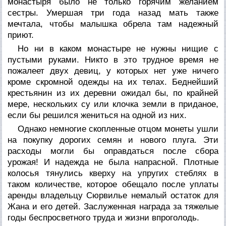
монастыря было не только горячим желанием
сестры. Умершая три года назад мать также
мечтала, чтобы малышка обрела там надежный
приют.
Но ни в каком монастыре не нужны нищие с
пустыми руками. Никто в это трудное время не
пожалеет двух девиц, у которых нет уже ничего
кроме скромной одежды на их телах. Беднейший
крестьянин из их деревни ожидал бы, по крайней
мере, нескольких су или клочка земли в приданое,
если бы решился жениться на одной из них.
Однако немногие скопленные отцом монеты ушли
на покупку дорогих семян и нового плуга. Эти
расходы могли бы оправдаться после сбора
урожая! И надежда не была напрасной. Плотные
колосья тянулись кверху на упругих стеблях в
таком количестве, которое обещало после уплаты
аренды владельцу Сюрвилье немалый остаток для
Жана и его детей. Заслуженная награда за тяжелые
годы беспросветного труда и жизни впроголодь.