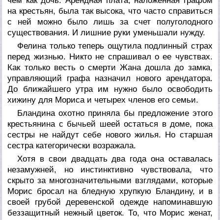
чем как дочь. Арендная плата, наложенная графом
на крестьян, была так высока, что часто справиться
с ней можно было лишь за счет полуголодного
существования. И лишние руки уменьшали нужду.
Фелина только теперь ощутила подлинный страх
перед жизнью. Никто не спрашивал о ее чувствах.
Как только весть о смерти Жана дошла до замка,
управляющий графа назначил нового арендатора.
До ближайшего утра им нужно было освободить
хижину для Мориса и четырех членов его семьи.
Бландина охотно приняла бы предложение этого
крестьянина с бычьей шеей остаться в доме, пока
сестры не найдут себе нового жилья. Но старшая
сестра категорически возражала.
Хотя в свои двадцать два года она оставалась
незамужней, но инстинктивно чувствовала, что
скрыто за многозначительными взглядами, которые
Морис бросал на бледную хрупкую Бландину, и в
своей грубой деревенской одежде напоминавшую
беззащитный нежный цветок. То, что Морис женат,