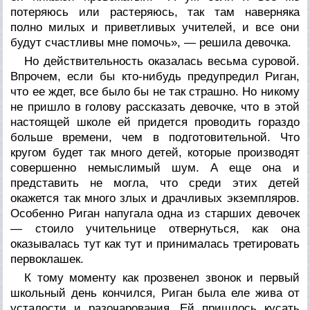
потеряюсь или растеряюсь, так там наверняка
полно милых и приветливых учителей, и все они
будут счастливы мне помочь», — решила девочка.
Но действительность оказалась весьма суровой.
Впрочем, если бы кто-нибудь предупредил Риган,
что ее ждет, все было бы не так страшно. Но никому
не пришло в голову рассказать девочке, что в этой
настоящей школе ей придется проводить гораздо
больше времени, чем в подготовительной. Что
кругом будет так много детей, которые производят
совершенно немыслимый шум. А еще она и
представить не могла, что среди этих детей
окажется так много злых и драчливых экземпляров.
Особенно Риган напугала одна из старших девочек
— стоило учительнице отвернуться, как она
оказывалась тут как тут и принималась третировать
первоклашек.
К тому моменту как прозвенел звонок и первый
школьный день кончился, Риган была еле жива от
усталости и разочарования. Ей пришлось кусать