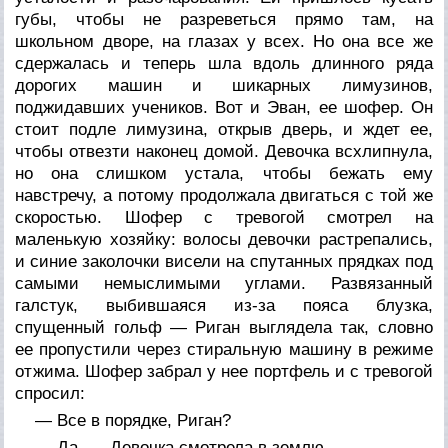
губы, чтобы не разреветься прямо там, на
школьном дворе, на глазах у всех. Но она все же
сдержалась и теперь шла вдоль длинного ряда
дорогих машин и шикарных лимузинов,
поджидавших учеников. Вот и Эван, ее шофер. Он
стоит подле лимузина, открыв дверь, и ждет ее,
чтобы отвезти наконец домой. Девочка всхлипнула,
но она слишком устала, чтобы бежать ему
навстречу, а потому продолжала двигаться с той же
скоростью. Шофер с тревогой смотрел на
маленькую хозяйку: волосы девочки растрепались,
и синие заколочки висели на спутанных прядках под
самыми немыслимыми углами. Развязанный
галстук, выбившаяся из-за пояса блузка,
спущенный гольф — Риган выглядела так, словно
ее пропустили через стиральную машину в режиме
отжима. Шофер забрал у нее портфель и с тревогой
спросил:
— Все в порядке, Риган?
— Да. — Девочка смотрела в землю.