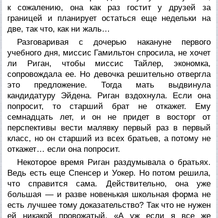
к сожалению, она как раз гостит у друзей за
границей и планирует остаться еще недельки на
две, так что, как ни жаль…
Разговаривая с дочерью накануне первого
учебного дня, миссис Гамильтон спросила, не хочет
ли Риган, чтобы миссис Тайлер, экономка,
сопровождала ее. Но девочка решительно отвергла
это предложение. Тогда мать выдвинула
кандидатуру Эйдена. Риган вздохнула. Если она
попросит, то старший брат не откажет. Ему
семнадцать лет, и он не придет в восторг от
перспективы вести малявку первый раз в первый
класс, но он старший из всех братьев, а потому не
откажет… если она попросит.
Некоторое время Риган раздумывала о братьях.
Ведь есть еще Спенсер и Уокер. Но потом решила,
что справится сама. Действительно, она уже
большая — и разве новенькая школьная форма не
есть лучшее тому доказательство? Так что не нужен
ей никакой провожатый. «А уж если я все же