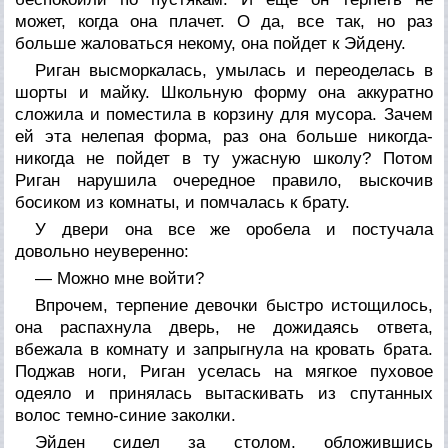
может, когда она плачет. О да, все так, но раз
больше жаловаться некому, она пойдет к Эйдену.
Риган высморкалась, умылась и переоделась в
шорты и майку. Школьную форму она аккуратно
сложила и поместила в корзину для мусора. Зачем
ей эта нелепая форма, раз она больше никогда-
никогда не пойдет в ту ужасную школу? Потом
Риган нарушила очередное правило, выскочив
босиком из комнаты, и помчалась к брату.
У двери она все же оробела и постучала
довольно неуверенно:
— Можно мне войти?
Впрочем, терпение девочки быстро истощилось,
она распахнула дверь, не дожидаясь ответа,
вбежала в комнату и запрыгнула на кровать брата.
Поджав ноги, Риган уселась на мягкое пуховое
одеяло и принялась вытаскивать из спутанных
волос темно-синие заколки.
Эйден сидел за столом, обложившись