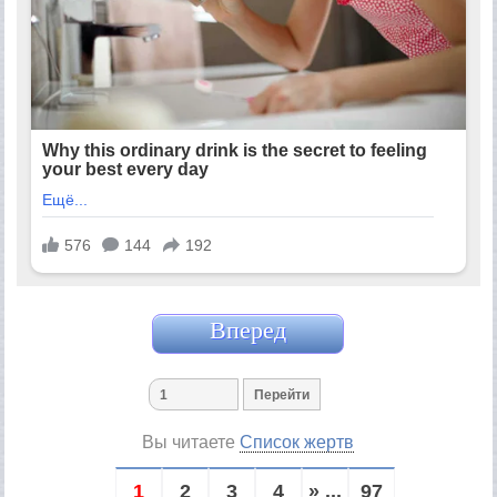
Вперед
Вы читаете
Список жертв
1
2
3
4
» ...
97