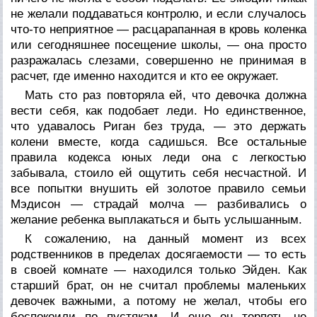
не желали поддаваться контролю, и если случалось
что-то неприятное — расцарапанная в кровь коленка
или сегодняшнее посещение школы, — она просто
разражалась слезами, совершенно не принимая в
расчет, где именно находится и кто ее окружает.
Мать сто раз повторяла ей, что девочка должна
вести себя, как подобает леди. Но единственное,
что удавалось Риган без труда, — это держать
колени вместе, когда садишься. Все остальные
правила кодекса юных леди она с легкостью
забывала, стоило ей ощутить себя несчастной. И
все попытки внушить ей золотое правило семьи
Мэдисон — страдай молча — разбивались о
желание ребенка выплакаться и быть услышанным.
К сожалению, на данный момент из всех
родственников в пределах досягаемости — то есть
в своей комнате — находился только Эйден. Как
старший брат, он не считал проблемы маленьких
девочек важными, а потому не желал, чтобы его
беспокоили по пустякам. И еще он терпеть не