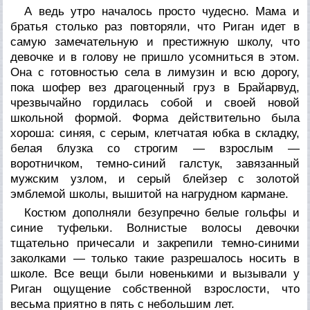
А ведь утро началось просто чудесно. Мама и
братья столько раз повторяли, что Риган идет в
самую замечательную и престижную школу, что
девочке и в голову не пришло усомниться в этом.
Она с готовностью села в лимузин и всю дорогу,
пока шофер вез драгоценный груз в Брайарвуд,
чрезвычайно гордилась собой и своей новой
школьной формой. Форма действительно была
хороша: синяя, с серым, клетчатая юбка в складку,
белая блузка со строгим — взрослым —
воротничком, темно-синий галстук, завязанный
мужским узлом, и серый блейзер с золотой
эмблемой школы, вышитой на нагрудном кармане.
Костюм дополняли безупречно белые гольфы и
синие туфельки. Волнистые волосы девочки
тщательно причесали и закрепили темно-синими
заколками — только такие разрешалось носить в
школе. Все вещи были новенькими и вызывали у
Риган ощущение собственной взрослости, что
весьма приятно в пять с небольшим лет.