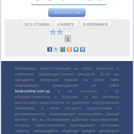
Добавить отзыв
ВСЕ ОТЗЫВЫ
О КНИГЕ
В ИЗБРАННОЕ
1
Материалы, присутствующие на сайте, получены с
публичных (широкодоступных) ресурсов. Если вы
обладаете авторским правом на какую либо
информацию, размещенную на сайте
booksonline.com.ua
и не согласны с её
общедоступностью в будущем, то мы согласны
рассмотреть предложения по удалению определенного
материала, а также обсудить предложения о
договоренностях, разрешающих использовать данный
контент. Мы не отслеживаем действия пользователей,
которые самостоятельно выкладывают источники
текстов, являющиеся объектом вашего авторского