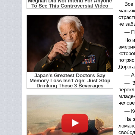
Все
маньяк
страст
не заб
— П
Но 
амери
которо
потряс
Дорога
— А 
— З
перек
младе
челове
— К
На э
ломано
свобод