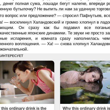
, денег полная сума, лошади бегут налегке, впереди р
енную бутылочку? Не выпить ли нам за удачную торго
то вопрос или предложение? — спросил Пафнутьев, все
а! — воскликнул Халандовский и громко хлопнул в лад
ающим. Он сразу как бы подавил все поганые 
качественные японские динамики. Те звуки не просто за
нные испарения, и комната сразу наполнилась че
енного воплощения. — Ха! — снова хлопнул Халандовс
окончательной.