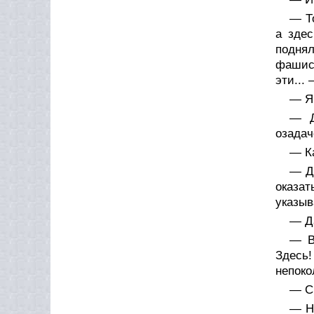
— Т
а здес
подня
фашист
эти...
— Я 
— Д
озадач
— К
— Д
оказат
указыв
— Д
— В
Здесь
непоко
— С 
— Н