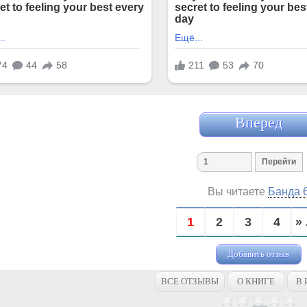
Вперед
Вы читаете
Банда 
1
2
3
4
» 
Добавить отзыв
ВСЕ ОТЗЫВЫ
О КНИГЕ
В 