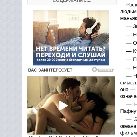
СОДЕРЖАНИЕ....
Рос
людьми
маньяк
— З
— Н
— Он
— К
— По
— Но
— Н
смысл.
она — 
означа
— Н
Пафнут
— Э
океан
фильмы