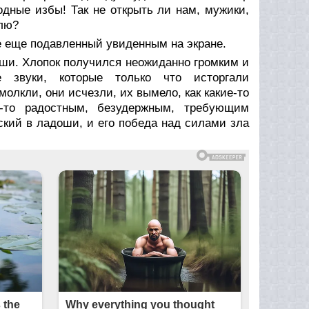
одные избы! Так не открыть ли нам, мужики,
влю?
 еще подавленный увиденным на экране.
оши. Хлопок получился неожиданно громким и
звуки, которые только что исторгали
молкли, они исчезли, их вымело, как какие-то
м-то радостным, безудержным, требующим
кий в ладоши, и его победа над силами зла