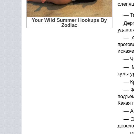
слепящ
— Т
Дер
удавши
— А
прого
искаже
— Ч
— М
культу
— К
— Ф
подъем
Какая 
— А
— Э
довело
— И