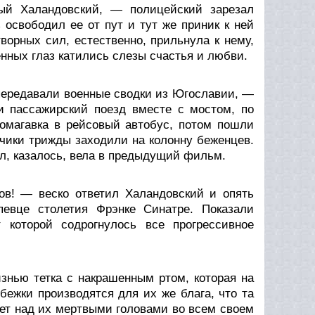
рый Халандовский, — полицейский зарезал
 освободил ее от пут и тут же приник к ней
ворных сил, естественно, прильнула к нему,
нных глаз катились слезы счастья и любви.
передавали военные сводки из Югославии, —
и пассажирский поезд вместе с мостом, по
томагавка в рейсовый автобус, потом пошли
чики трижды заходили на колонну беженцев.
ел, казалось, вела в предыдущий фильм.
в! — веско ответил Халандовский и опять
вце столетия Фрэнке Синатре. Показали
 которой содрогнулось все прогрессивное
изнью тетка с накрашенным ртом, которая на
ежки производятся для их же блага, что та
яет над их мертвыми головами во всем своем