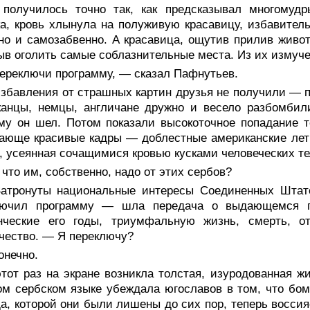
 получилось точно так, как предсказывал многомуд
а, кровь хлынула на полуживую красавицу, избавитель
но и самозабвенно. А красавица, ощутив прилив живот
ыв оголить самые соблазнительные места. Из их измуче
ереключи программу, — сказал Пафнутьев.
избавления от страшных картин друзья не получили — 
канцы, немцы, англичане дружно и весело разбомбил
му он шел. Потом показали высокоточное попадание 
ающе красивые кадры — доблестные американские лет
, усеянная сочащимися кровью кусками человеческих т
что им, собственно, надо от этих сербов?
атронуты национальные интересы Соединенных Штато
лючил программу — шла передача о выдающемся пе
нческие его годы, триумфальную жизнь, смерть, от
чество. — Я переключу?
онечно.
тот раз на экране возникла толстая, изуродованная ж
м сербском языке убеждала югославов в том, что бомб
а, которой они были лишены до сих пор, теперь восси