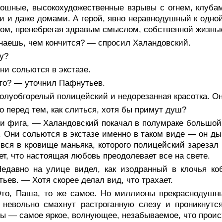
кошные, высокохудожественные взрывы с огнем, клуб
 и даже домами. А герой, явно неравнодушный к одной
ом, пренебрегая здравым смыслом, собственной жизнью
наешь, чем кончится? — спросил Халандовский.
у?
и сольются в экстазе.
то? — уточнил Пафнутьев.
луобгорелый полицейский и недорезанная красотка. Он
 перед тем, как слиться, хотя бы примут душ?
и фига, — Халандовский покачал в полумраке большой 
 Они сольются в экстазе именно в таком виде — он дым
вся в кровище маньяка, которого полицейский зарезал
ет, что настоящая любовь преодолевает все на свете.
едавно на улице видел, как изодранный в клочья ко
ьев. — Хотя скорее делал вид, что трахает.
то, Паша, то же самое. Но миллионы прекраснодушны
а невольно смахнут растроганную слезу и проникнут
 — самое яркое, волнующее, незабываемое, что происх