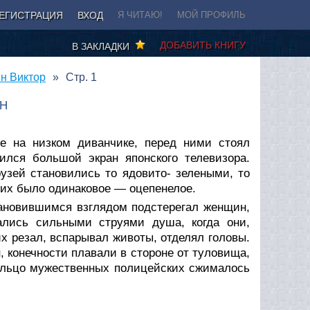
ЕГИСТРАЦИЯ
ВХОД
Я ЧИТАЮ!
МОЙ ПРОФИЛЬ
ДОБАВИТЬ КНИГУ
В ЗАКЛАДКИ
ин Виктор
Стр. 1
Н
е на низком диванчике, перед ними стоял
тился большой экран японского телевизора.
зей становились то ядовито- зелеными, то
оих было одинаковое — оцепенелое.
ановившимся взглядом подстерегал женщин,
дались сильными струями душа, когда они,
их резал, вспарывал животы, отделял головы.
 конечности плавали в стороне от туловища,
кольцо мужественных полицейских сжималось