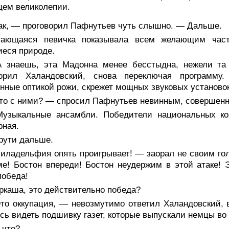
ем великолепии.
ак, — проговорил Пафнутьев чуть слышно. — Дальше.
гающаяся певичка показывала всем желающим част
еся природе.
 знаешь, эта Мадонна менее бесстыдна, нежели та
ворил Халандовский, снова переключая программу
нные оптикой рожи, скрежет мощных звуковых установок
то с ними? — спросил Пафнутьев невинным, совершенн
узыкальные ансамбли. Победители национальных кон
рная.
рути дальше.
иладельфия опять проигрывает! — заорал не своим го
е! Бостон впереди! Бостон неудержим в этой атаке! 
победа!
ркаша, это действительно победа?
то оккупация, — невозмутимо ответил Халандовский, 
сь видеть подшивку газет, которые выпускали немцы во
 что?