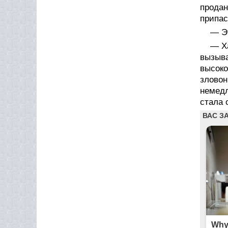
продан
припас
— Э
— Х
вызыв
высоко
злово
немедл
стала 