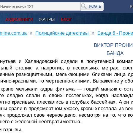
Р
АУДИОКНИГИ
ЖАНРЫ
БЛОГ
nline.com.ua
Полицейские детективы
Банда 6 - Прон
ВИКТОР ПРОНИ
БАНДА
нутьев и Халандовский сидели в полутемной комнат
ьный столик, а напротив, в нескольких метрах, све
енные разноцветными, мелькающими бликами лица дру
ично-красными, то мертвенно-синими. Выражение у об
экране мелькали кадры фильма — тощий маньяк с ост
 те сладко спали в своих постельках, когда наслаж
ятно красивые, плескались в голубых бассейнах. А он 
ы орали в предсмертном ужасе, кровь хлестала из вен,
як продолжал свое черное дело, несмотря на то, что 
 него с железной неотвратимостью.
и взрывы.