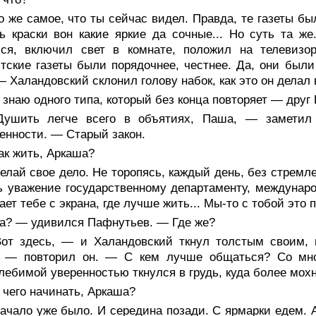
о же самое, что ты сейчас видел. Правда, те газеты 
ь краски вон какие яркие да сочные... Но суть та же
лся, включил свет в комнате, положил на телевизо
ские газеты были порядочнее, честнее. Да, они были 
 — Халандовский склонил голову набок, как это он делал
знаю одного типа, который без конца повторяет — друг Б
ушить легче всего в объятиях, Паша, — заметил 
енности. — Старый закон.
ак жить, Аркаша?
елай свое дело. Не торопясь, каждый день, без стрем
ь уважение государственному департаменту, междунаро
ает тебе с экрана, где лучше жить... Мы-то с тобой это 
а? — удивился Пафнутьев. — Где же?
от здесь, — и Халандовский ткнул толстым своим,
! — повторил он. — С кем лучше общаться? Со мно
лебимой уверенностью ткнулся в грудь, куда более мох
чего начинать, Аркаша?
ачало уже было. И середина позади. С ярмарки едем. 