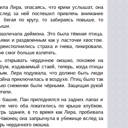
ила Лира, опасаясь, что крики услышат, она
вслед за ней поспешил привлечь внимание
 бегая по кругу, то забираясь повыше, то
рыши.
различала деймона. Это была тёмная птица,
ями и раздвоенным как у ласточки хвостом.
реисполнились страха и гнева, пикировали,
не смог больше взлететь.
 открывать чердачное окошко, похожее на
Шум, издаваемый стаей, теперь, когда птицы
ным. Лира подумала, что должно быть люди
 война приключилась в воздухе. Птиц было так
лько снежинки были чёрными. Защищая рукой
етели.
й башне, Пан приподнялся на задних лапах и
ле чего оба покатились по крыше клубком,
рь здания, в то время как Лира, пробивала
 Наконец она запрыгнула в убежище вслед за
рь чердачного окошка.