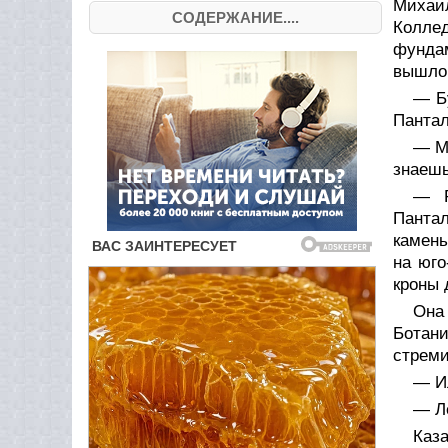
Михаи
СОДЕРЖАНИЕ....
Колле
фундам
вышло.
— Б
Панта
— Мо
знаешь
— Р
Пантал
камень
на юго
кроны 
Она 
Ботани
стреми
— И
— Ле
Каз