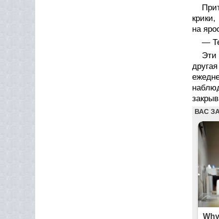
При
крики,
на яро
— Т
Эти 
другая
ежедн
наблю
закрыв