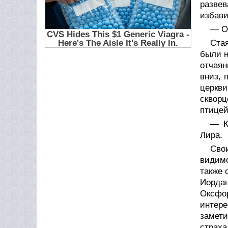
развев
избави
— Он
Ста
были н
отчаян
вниз, 
церкви
скворц
птицей
— К
Лира.
Сво
видимо
также 
Иордан
Оксфор
интере
замети
страха