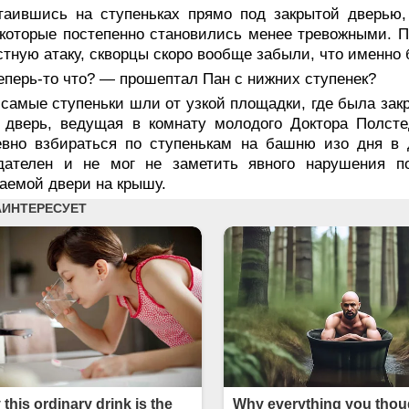
таившись на ступеньках прямо под закрытой дверью,
 которые постепенно становились менее тревожными. 
стную атаку, скворцы скоро вообще забыли, что именно 
еперь-то что? — прошептал Пан с нижних ступенек?
самые ступеньки шли от узкой площадки, где была зак
 дверь, ведущая в комнату молодого Доктора Полсте
евно взбираться по ступенькам на башню изо дня в 
дателен и не мог не заметить явного нарушения п
аемой двери на крышу.