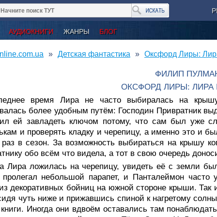
Р
АУДИОКНИГИ
ЖАНРЫ
БЛОГ
nline.com.ua
Детская фантастика
Оксфорд Лиры: Лир
ФИЛИП ПУЛМА
ОКСФОРД ЛИРЫ: ЛИРА
леднее время Лира не часто выбиралась на крышу
валась более удобным путём: Господин Привратник вы
ил ей завладеть ключом потому, что сам был уже сл
ькам и проверять кладку и черепицу, а именно это и б
раз в сезон. За возможность выбираться на крышу ко
тнику обо всём что видела, а тот в свою очередь донос
да Лира ложилась на черепицу, увидеть её с земли бы
 пролегал небольшой парапет, и Панталеймон часто 
из декоративных бойниц на южной стороне крыши. Так и
сидя чуть ниже и прижавшись спиной к нагретому солн
книги. Иногда они вдвоём оставались там понаблюдать