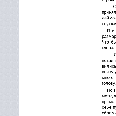
— С
приня
деймон
спуска
Пти
размер
Что бы
клевал
— С
потайн
вились
внизу 
много,
голову
Но П
метну
прямо 
себе п
обоими