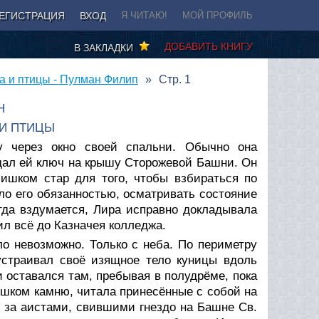
ЕГИСТРАЦИЯ
ВХОД
Я ЧИТАЮ!
МОЙ ПРОФИЛЬ
ДОБАВИТЬ КНИГУ
В ЗАКЛАДКИ
а и птицы - Пулман Филип
Стр. 1
Н
 И ПТИЦЫ
 через окно своей спальни. Обычно она
дал ей ключ на крышу Сторожевой Башни. Он
ишком стар для того, чтобы взбираться по
ыло его обязанностью, осматривать состояние
гда вздумается, Лира исправно докладывала
ил всё до Казначея колледжа.
ло невозможно. Только с неба. По периметру
устраивал своё изящное тело куницы вдоль
 оставался там, пребывая в полудрёме, пока
ышком камню, читала принесённые с собой на
 за аистами, свившими гнездо на Башне Св.