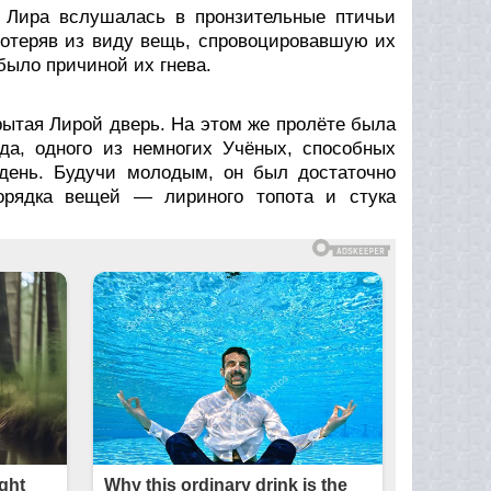
 Лира вслушалась в пронзительные птичьи
Потеряв из виду вещь, спровоцировавшую их
было причиной их гнева.
рытая Лирой дверь. На этом же пролёте была
да, одного из немногих Учёных, способных
день. Будучи молодым, он был достаточно
орядка вещей — лириного топота и стука