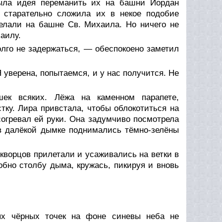
была идея переманить их на башни Иордан
 старательно сложила их в некое подобие
делали на башне Св. Михаила. Но ничего не
аилу.
олго не задержаться, — обеспокоено заметил
уверена, попытаемся, и у нас получится. Не
к всяких. Лёжа на каменном парапете,
ку. Лира привстала, чтобы облокотиться на
согревал ей руки. Она задумчиво посмотрела
 в далёкой дымке поднимались тёмно-зелёны
скворцов прилетали и усаживались на ветки в
бно столбу дыма, кружась, пикируя и вновь
ных чёрных точек на фоне синевы неба не