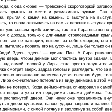
юда, сюда скорее! — тревожной скороговоркой заговор
лась прыгать на месте и размахивать руками. Пан 
а, прыгая с камня на камень, с выступа на выступ,
ясь, то снова оказываясь на самых верхних выступах к
цы уже совсем приблизились, так что Лира явственно 
ом с дрозда, только с длинными стреловидными крыль
 он там не натворил, выведя из себя скворцов, они п
и, пытались порвать его на кусочки, лишь бы только он 
юда! Здесь, здесь! — кричал Пан. А Лира ринулась
ую дверь, чтобы деймон мог спастись внутри здания. 
 над самой головой у Лиры, стал просто оглушитель
уже смотрят вверх, задрав головы и разглядеть, что за
 словно неожиданно налетела густая снежная буря, то
, Лира окончательно потеряла из виду деймона в этой м
ан не потерял. Когда деймон-птица спикировал к само
лся вверх и ухватил передними лапами деймона. Пос
к распахнутой двери. Они неуклюже провалились внут
уть к двери кулаками, нанося удары направо и налево.
 деймонами, с силой потянув и захлопнув за собой две