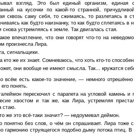
тывал взгляд. Это был единый организм, единая с
занный на кусочки по какой-то странной, причудлив
ая сквозь саму себя, то сжимаясь, то разлетаясь в с
чиваясь как будто наизнанку, то как будто сплетаясь в
и снова устремляясь к земле. Так двигалась стая.
акое впечатление, что они говорят что-то на неведо
м произнесла Лира.
а, сигнальщики.
 кто же их знает. Сомневаюсь, что хоть кто-то способен
жет, они вообще не имеют смысла. Так… кружатся себе
о всём есть какое-то значение, — немного отрешённ
 его понять.
талеймон перескочил с парапета на угловой камень и 
весие хвостом и так же, как Лира, устремляя прист
а стаю.
о же это всё-таки значит? — недоумевал деймон.
 понятно без слов, о чём он спрашивает. Лира тоже с
о гармонию струящегося подобно дыму потока птиц. В