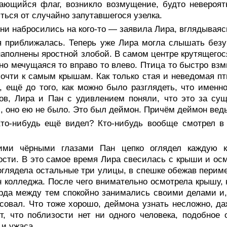
ающийся флаг, возникло возмущение, будто невероят
ться от случайно запутавшегося узелка.
и набросились на кого-то — заявила Лира, вглядываясь
я приближалась. Теперь уже Лира могла слышать безу
аполнены яростной злобой. В самом центре крутящегос
но мечущаяся то вправо то влево. Птица то быстро взм
почти к самым крышам. Как только стая и неведомая п
, ещё до того, как можно было разглядеть, что именн
ов, Лира и Пан с удивлением поняли, что это за сущ
, оно ею не было. Это был деймон. Причём деймон вед
то-нибудь ещё видел? Кто-нибудь вообще смотрел в 
ими чёрными глазами Пан цепко оглядел каждую к
сти. В это самое время Лира свесилась с крыши и осм
оглядела остальные три улицы, в спешке обежав периме
 колледжа. После чего внимательно осмотрела крышу, 
да между тем спокойно занимались своими делами и, 
совал. Что тоже хорошо, деймона узнать несложно, да
т, что поблизости нет ни одного человека, подобное
 и ужаса.