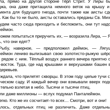
ла, прямо на другой стороне Тёрл Стрит. У Лиры 
джа, она даже притащила немного веток на крышу и
ента для будущего гнезда, почти также как аисты с
 Как бы то ни было, аисты оставались преданы Св. Мих
удем часто сюда приходить и беспокоить, они тут над
леймон.
жем попытаться приручить их, — возразила Лира, — Я 
, что они едят?
ыбу, наверное, — предположил деймон, — Лягуше
еймон лениво вылизывал свою золотисто-рыжую шёрст
 рядом с ним. Тёплый воздух раннего вечера приятно 
-восток. Туда, где над крышами и верхушками башен
деревьев.
ждала, что прилетят скворцы. В этом году целые тучи 
ческом саду. И каждый вечер они взмывали вверх подо
тельно взлетая в небо. Тысячи и тысячи птиц.
ли даже миллионы — вслух подумал Панталеймон.
гко. Кто же их сосчитает-то всех… Смотри, вот и они!
алось, отдельных птиц не различить. Даже отдель