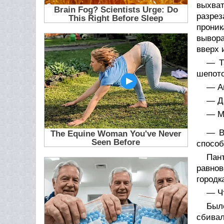
выхва
разре
проник
вывора
вверх 
— Т
шепото
— Аг
— Да
— Мо
— В
способ
Пан
равно
городк
— Чт
Было
сбивал