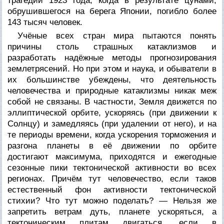
трагедии 1923 года, когда в результате цунами,
обрушившегося на берега Японии, погибло более
143 тысяч человек.
Учёные всех стран мира пытаются понять
причины столь страшных катаклизмов и
разработать надёжные методы прогнозирования
землетрясений. Но при этом и наука, и обыватели в
их большинстве убеждены, что деятельность
человечества и природные катаклизмы никак меж
собой не связаны. В частности, Земля движется по
эллиптической орбите, ускоряясь (при движении к
Солнцу) и замедляясь (при удалении от него), и на
те периоды времени, когда ускорения торможения и
разгона планеты в её движении по орбите
достигают максимума, приходятся и ежегодные
сезонные пики тектонической активности во всех
регионах. Причём тут человечество, если таков
естественный фон активности тектонической
стихии? Что тут можно поделать? — Нельзя же
запретить ветрам дуть, планете ускоряться, а
тектоническим плитам двигаться, если в