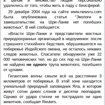
в целом и множество людей персонально
удалились от того, чтобы жить в ладу с биосферой.
29 декабря 2004 года на сайте www.newsru.com
была опубликована статья “Экологи в
замешательстве: на Шри-Ланке нет погибших
животных”. В ней сообщается:
«Власти Шри-Ланки и представители местных
природоохранных организаций в недоумении: после
страшного стихийного бедствия, обрушившегося на
побережье Индийского океана, не осталось никаких
следов животных. Спасатели обнаружили уже 22
000 человеческих тел, но до сих пор на Шри-Ланке
не найдено
ни одного
трупа животного, погибшего
от цунами.
Гигантские волны смыли всё на расстоянии 3
километров от побережья. В этой зоне находится
уникальный природный заповедник Яла, в котором
живут сотни диких слонов и десятки леопардов.
Однако от удара стихии не пострадало ни одно
животное, сообщает Reuters.