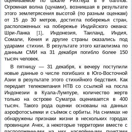
оцениваемое по шкале Рихтера в 9 баллов.
Огромная волна (цунами), возникшая в результате
этого землетрясения высотой (по разным оценкам)
от 15 до 30 метров, достигла побережья стран,
расположенных на побережье Индийского океана:
Шри-Ланка
[1]
, Индонезия, Таиланд, Индия,
Сомали, Кения и другие страны оказались под
ударами стихии. В результате этого катаклизма по
данным СМИ на 31 декабря погибло более 150
тысяч человек.
В пятницу — 31 декабря, к вечеру поступили
новые данные о числе погибших в Юго-Восточной
Азии в результате этого стихийного бедствия. Как
передает телекомпания НТВ со ссылкой на посла
Индонезии в Куала-Лумпуре, количество жертв
только на острове Суматра оценивается в 400
тысяч. Такого рода оценки основаны на данных
аэрофотосъемки и съёмок с орбиты. На снимках не
обнаружены признаки жизни в нескольких городах
провинции Ачех, а некоторые территории вместе с
расположенными на них населёнными пунктами