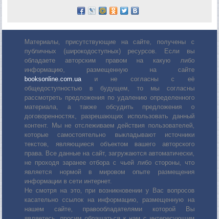
Материалы, присутствующие на сайте, получены с
публичных (широкодоступных) ресурсов. Если вы
обладаете авторским правом на какую либо
информацию, размещенную на сайте
booksonline.com.ua
и не согласны с её
общедоступностью в будущем, то мы согласны
рассмотреть предложения по удалению определенного
материала, а также обсудить предложения о
договоренностях, разрешающих использовать данный
контент. Мы не отслеживаем действия пользователей,
которые самостоятельно выкладывают источники
текстов, являющиеся объектом вашего авторского
права. Все данные на сайт, загружаются автоматически,
не проходя заранее отбора с чьей либо стороны, что
является нормой в мировом опыте размещения
информации в сети интернет.
Не смотря на это, при возникновении у Вас вопросов
касательно ссылок на информацию, размещенную на
нашем сайте, правообладателями которой Вы
являетесь, просим обращаться к нам с интересующим