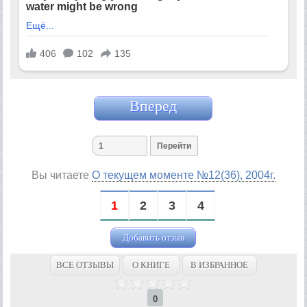
Вперед
Вы читаете
О текущем моменте №12(36), 2004г.
1
2
3
4
Добавить отзыв
ВСЕ ОТЗЫВЫ
О КНИГЕ
В ИЗБРАННОЕ
0