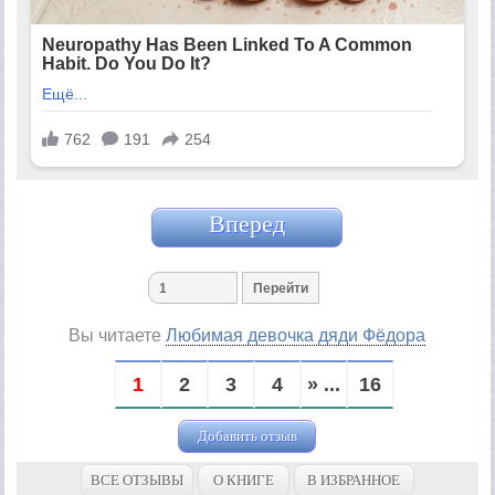
Вперед
Вы читаете
Любимая девочка дяди Фёдора
1
2
3
4
» ...
16
Добавить отзыв
ВСЕ ОТЗЫВЫ
О КНИГЕ
В ИЗБРАННОЕ