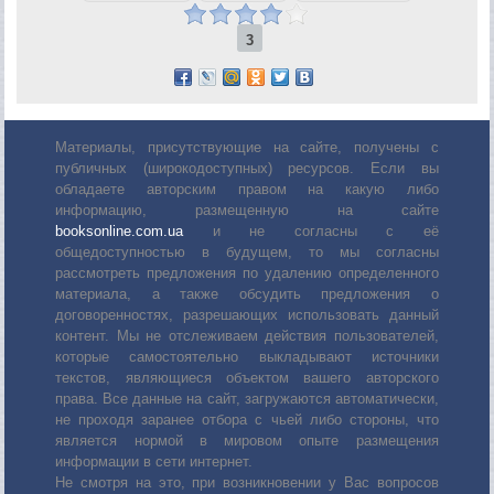
3
Материалы, присутствующие на сайте, получены с
публичных (широкодоступных) ресурсов. Если вы
обладаете авторским правом на какую либо
информацию, размещенную на сайте
booksonline.com.ua
и не согласны с её
общедоступностью в будущем, то мы согласны
рассмотреть предложения по удалению определенного
материала, а также обсудить предложения о
договоренностях, разрешающих использовать данный
контент. Мы не отслеживаем действия пользователей,
которые самостоятельно выкладывают источники
текстов, являющиеся объектом вашего авторского
права. Все данные на сайт, загружаются автоматически,
не проходя заранее отбора с чьей либо стороны, что
является нормой в мировом опыте размещения
информации в сети интернет.
Не смотря на это, при возникновении у Вас вопросов