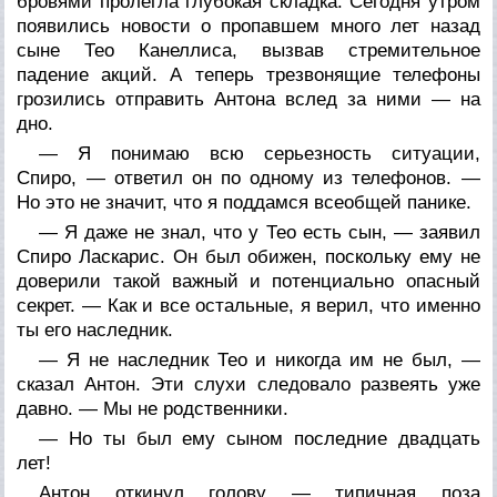
бровями пролегла глубокая складка. Сегодня утром
появились новости о пропавшем много лет назад
сыне Тео Канеллиса, вызвав стремительное
падение акций. А теперь трезвонящие телефоны
грозились отправить Антона вслед за ними — на
дно.
— Я понимаю всю серьезность ситуации,
Спиро, — ответил он по одному из телефонов. —
Но это не значит, что я поддамся всеобщей панике.
— Я даже не знал, что у Тео есть сын, — заявил
Спиро Ласкарис. Он был обижен, поскольку ему не
доверили такой важный и потенциально опасный
секрет. — Как и все остальные, я верил, что именно
ты его наследник.
— Я не наследник Тео и никогда им не был, —
сказал Антон. Эти слухи следовало развеять уже
давно. — Мы не родственники.
— Но ты был ему сыном последние двадцать
лет!
Антон откинул голову — типичная поза