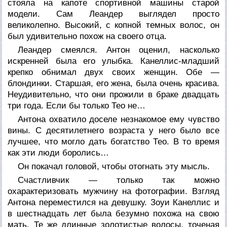
стояла на капоте спортивной машины старой
модели. Сам Леандер выглядел просто
великолепно. Высокий, с копной темных волос, он
был удивительно похож на своего отца.
Леандер смеялся. Антон оценил, насколько
искренней была его улыбка. Канеллис-младший
крепко обнимал двух своих женщин. Обе —
блондинки. Старшая, его жена, была очень красива.
Неудивительно, что они прожили в браке двадцать
три года. Если бы только Тео не…
Антона охватило доселе незнакомое ему чувство
вины. С десятилетнего возраста у него было все
лучшее, что могло дать богатство Тео. В то время
как эти люди боролись…
Он покачал головой, чтобы отогнать эту мысль.
Счастливчик — только так можно
охарактеризовать мужчину на фотографии. Взгляд
Антона переместился на девушку. Зоуи Канеллис и
в шестнадцать лет была безумно похожа на свою
мать. Те же длинные золотистые волосы, точеная