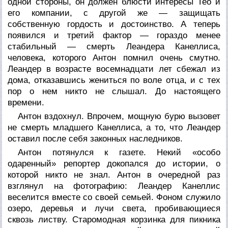
одной стороны, он должен блюсти интересы Тео и
его компании, с другой же — защищать
собственную гордость и достоинство. А теперь
появился и третий фактор — гораздо менее
стабильный — смерть Леандера Канеллиса,
человека, которого Антон помнил очень смутно.
Леандер в возрасте восемнадцати лет сбежал из
дома, отказавшись жениться по воле отца, и с тех
пор о нем никто не слышал. До настоящего
времени.
Антон вздохнул. Впрочем, мощную бурю вызовет
не смерть младшего Канеллиса, а то, что Леандер
оставил после себя законных наследников.
Антон потянулся к газете. Некий «особо
одаренный» репортер докопался до истории, о
которой никто не знал. Антон в очередной раз
взглянул на фотографию: Леандер Канеллис
веселится вместе со своей семьей. Фоном служило
озеро, деревья и лучи света, пробивающиеся
сквозь листву. Старомодная корзинка для пикника