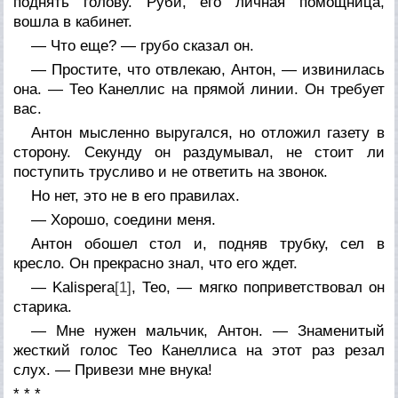
поднять голову. Руби, его личная помощница,
вошла в кабинет.
— Что еще? — грубо сказал он.
— Простите, что отвлекаю, Антон, — извинилась
она. — Тео Канеллис на прямой линии. Он требует
вас.
Антон мысленно выругался, но отложил газету в
сторону. Секунду он раздумывал, не стоит ли
поступить трусливо и не ответить на звонок.
Но нет, это не в его правилах.
— Хорошо, соедини меня.
Антон обошел стол и, подняв трубку, сел в
кресло. Он прекрасно знал, что его ждет.
— Kalispera
[1]
, Тео, — мягко поприветствовал он
старика.
— Мне нужен мальчик, Антон. — Знаменитый
жесткий голос Тео Канеллиса на этот раз резал
слух. — Привези мне внука!
* * *