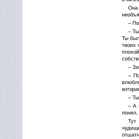
Она
необъя
– По
– Т
Ты был
твоих 
плохо
собств
– За
– П
влюбля
котора
– Ты
– А 
понял,
Тут
чудище
отшатн