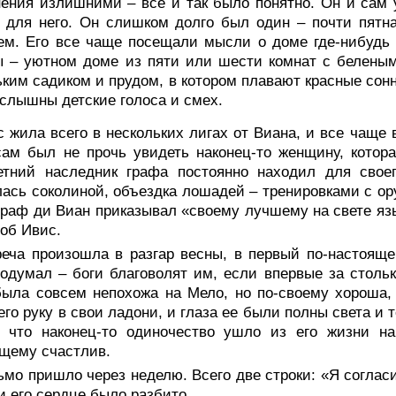
ения излишними – все и так было понятно. Он и сам 
 для него. Он слишком долго был один – почти пятна
м. Его все чаще посещали мысли о доме где-нибудь в
 – уютном доме из пяти или шести комнат с беленым
ким садиком и прудом, в котором плавают красные сонн
слышны детские голоса и смех.
 жила всего в нескольких лигах от Виана, и все чаще 
ам был не прочь увидеть наконец-то женщину, котора
етний наследник графа постоянно находил для своег
ась соколиной, объездка лошадей – тренировками с ор
граф ди Виан приказывал «своему лучшему на свете яз
об Ивис.
реча произошла в разгар весны, в первый по-настоящ
одумал – боги благоволят им, если впервые за стольк
ыла совсем непохожа на Мело, но по-своему хороша,
его руку в свои ладони, и глаза ее были полны света и
, что наконец-то одиночество ушло из его жизни на
щему счастлив.
мо пришло через неделю. Всего две строки: «Я согласи
и его сердце было разбито.