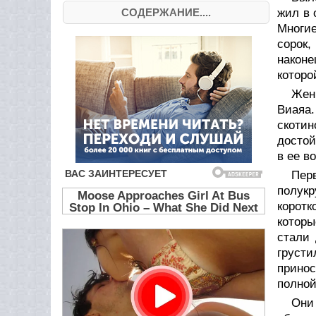
СОДЕРЖАНИЕ....
жил в 
Многие
сорок,
наконе
которо
Жен
Виаяа.
скоти
достой
в ее в
Пер
полукр
коротк
которы
стали 
грусти
принос
полной
Они 