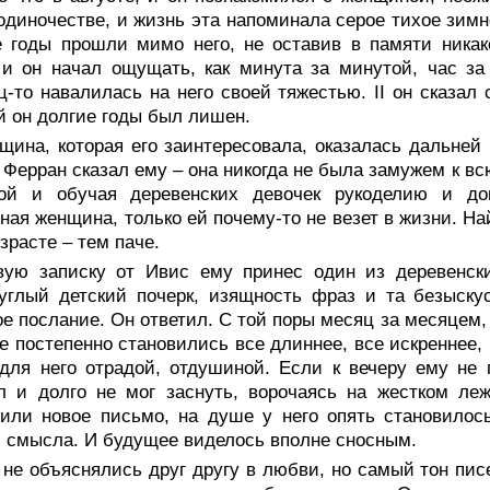
одиночестве, и жизнь эта напоминала серое тихое зимне
 годы прошли мимо него, не оставив в памяти никак
 и он начал ощущать, как минута за минутой, час за
ц-то навалилась на него своей тяжестью. II он сказал
й он долгие годы был лишен.
щина, которая его заинтересовала, оказалась дальней
 Ферран сказал ему – она никогда не была замужем к в
ной и обучая деревенских девочек рукоделию и до
ная женщина, только ей почему-то не везет в жизни. На
озрасте – тем паче.
вую записку от Ивис ему принес один из деревенски
углый детский почерк, изящность фраз и та безыску
ое послание. Он ответил. С той поры месяц за месяцем
е постепенно становились все длиннее, все искреннее,
для него отрадой, отдушиной. Если к вечеру ему не
л и долго не мог заснуть, ворочаясь на жестком ле
или новое письмо, на душе у него опять становилос
 смысла. И будущее виделось вполне сносным.
не объяснялись друг другу в любви, но самый тон пис