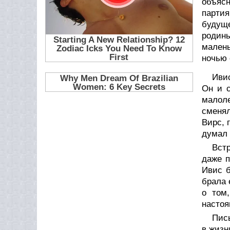
объясн
партия
будуще
родины
малень
ночью 
Ивис
Он и с
малол
сменял
Вирс, 
думал 
Вст
даже п
Ивис б
брала 
о том
настоя
Пись
в жизн