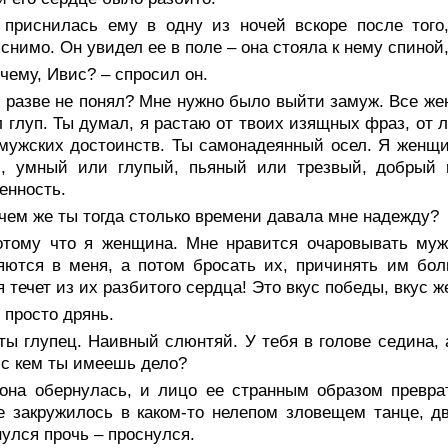
 приснилась ему в одну из ночей вскоре после того,
снимо. Он увидел ее в поле – она стояла к нему спиной,
чему, Ивис? – спросил он.
ы разве не понял? Мне нужно было выйти замуж. Все ж
 глуп. Ты думал, я растаю от твоих изящных фраз, от 
мужских достоинств. Ты самонадеянный осел. Я женщин
й, умный или глупый, пьяный или трезвый, добры
енность.
чем же ты тогда столько времени давала мне надежду?
отому что я женщина. Мне нравится очаровывать муж
ются в меня, а потом бросать их, причинять им бол
я течет из их разбитого сердца! Это вкус победы, вкус ж
 просто дрянь.
ты глупец. Наивный слюнтяй. У тебя в голове седина, 
 с кем ты имеешь дело?
 она обернулась, и лицо ее странным образом превра
 закружилось в каком-то нелепом зловещем танце, дв
улся прочь – проснулся.