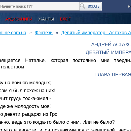
Р
АУДИОКНИГИ
ЖАНРЫ
БЛОГ
nline.com.ua
Фэнтези
Девятый император - Астахов 
АНДРЕЙ АСТАХ
ДЕВЯТЫЙ ИМПЕР
вящается Наталье, которая постоянно мне тверди
ительством
ГЛАВА ПЕРВА
жу на воинов молодых;
сам я был похож на них!
чит грудь тоска-змея -
где же молодость моя!
о девяти рыцарях из Гро
нно, ведь это когда-то было с ним. Или не было?
о что в августе, и он познакомился с женщиной, нео