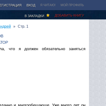
ЕГИСТРАЦИЯ
ВХОД
Я ЧИТАЮ!
МОЙ ПРОФИЛЬ
ДОБАВИТЬ КНИГУ
В ЗАКЛАДКИ
Андрей
Стр. 1
ОВ
АТОР
ла, что я должен обязательно заняться
Я
жиданно и многообещающе. Уже много лет он