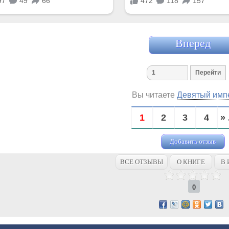
Вперед
Вы читаете
Девятый имп
1
2
3
4
» 
Добавить отзыв
ВСЕ ОТЗЫВЫ
О КНИГЕ
В 
0