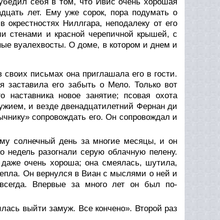
убедил себя в том, что Ивис очень хорошая
дцать лет. Ему уже сорок, пора подумать о
 окрестностях Ниллгара, неподалеку от его
и стенами и красной черепичной крышей, с
ые вуалехвосты. О доме, в котором и днем и
в своих письмах она приглашала его в гости.
я заставила его забыть о Мело. Только вот
о наставника новое занятие; псовая охота
ужием, и везде двенадцатилетний Фернан ди
ычнику» сопровождать его. Он сопровождал и
ему солнечный день за многие месяцы, и он
о недель разогнали серую облачную пелену.
 даже очень хороша; она смеялась, шутила,
 тепла. Он вернулся в Виан с мыслями о ней и
всегда. Впервые за много лет он был по-
лась выйти замуж. Все кончено». Второй раз