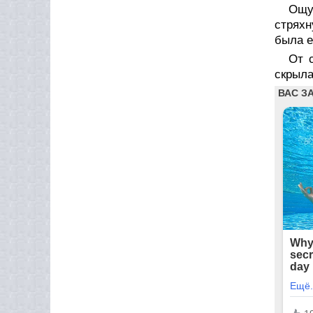
Ощу
стряхн
была е
От 
скрыла