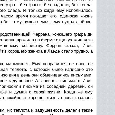
е утро – без красок, без радости, без тепла.
ого следа. И только когда ему исполнилось
 часом время покидает его. одинокая жизнь
 себе – ему нужна семья, ему нужна любовь,
 родственницей Феррана, конюшего графа ди
сю жизнь прожила на ферме отца, ухаживая за
машнему хозяйству. Ферран сказал, Ивис
йти хорошего жениха в Лаэде стало трудно, а
х мальчишек. Ему понравился ее слог, ее
сная теплота, с которой было написано это
, изо дня в день они обменивались письмами,
 все задушевнее. А главное – письма от Ивис
 приносили письма из соседней деревни, он
жаке и думая о своей жизни. Когда же ему
ь спокойно и хорошо, жизнь снова казалась
ем, их теплота и задушевность делали такие