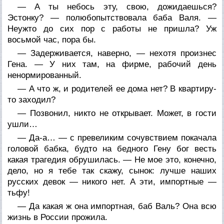
— А ты небось эту, свою, дожидаешься?
Эстонку? — полюбопытствовала баба Валя. —
Неужто до сих пор с работы не пришла? Уж
восьмой час, пора бы.
— Задерживается, наверно, — нехотя произнес
Гена. — У них там, на фирме, рабочий день
ненормированный.
— А что ж, и родителей ее дома нет? В квартиру-
то заходил?
— Позвонил, никто не открывает. Может, в гости
ушли…
— Да-а… — с превеликим сочувствием покачала
головой бабка, будто на бедного Гену бог весть
какая трагедия обрушилась. — Не мое это, конечно,
дело, но я тебе так скажу, сынок: лучше наших
русских девок — никого нет. А эти, импортные —
тьфу!
— Да какая ж она импортная, баб Валь? Она всю
жизнь в России прожила.