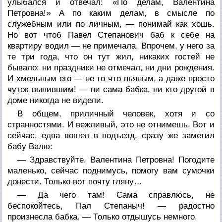
улыбался и отвечал: «По делам, Валентина
Петровна!» А по каким делам, в смысле по
служебным или по личным, — понимай как хошь.
Но вот чтоб Павел Степанович баб к себе на
квартиру водил — не примечала. Впрочем, у него за
те три года, что он тут жил, никаких гостей не
бывало: ни праздники не отмечал, ни дни рождения.
И хмельным его — не то что пьяным, а даже просто
чуток выпившим! — ни сама бабка, ни кто другой в
доме никогда не видели.
В общем, приличный человек, хотя и со
странностями. И вежливый, это не отнимешь. Вот и
сейчас, едва вошел в подъезд, сразу же заметил
бабу Валю:
— Здравствуйте, Валентина Петровна! Погодите
маленько, сейчас поднимусь, помогу вам сумочки
донести. Только вот почту гляну…
— Да чего там! Сама справлюсь, не
беспокойтесь, Пал Степаныч! — радостно
произнесла бабка. — Только отдышусь немного.