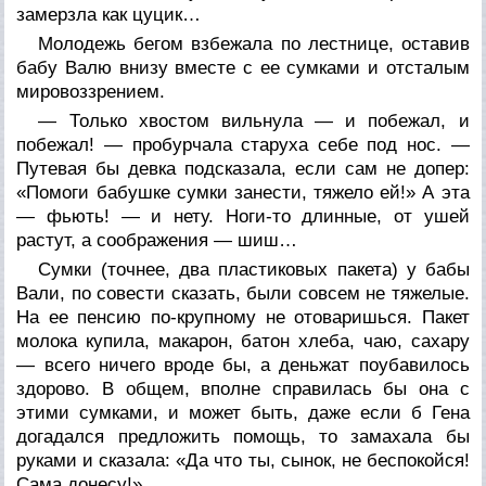
замерзла как цуцик…
Молодежь бегом взбежала по лестнице, оставив
бабу Валю внизу вместе с ее сумками и отсталым
мировоззрением.
— Только хвостом вильнула — и побежал, и
побежал! — пробурчала старуха себе под нос. —
Путевая бы девка подсказала, если сам не допер:
«Помоги бабушке сумки занести, тяжело ей!» А эта
— фьють! — и нету. Ноги-то длинные, от ушей
растут, а соображения — шиш…
Сумки (точнее, два пластиковых пакета) у бабы
Вали, по совести сказать, были совсем не тяжелые.
На ее пенсию по-крупному не отоваришься. Пакет
молока купила, макарон, батон хлеба, чаю, сахару
— всего ничего вроде бы, а деньжат поубавилось
здорово. В общем, вполне справилась бы она с
этими сумками, и может быть, даже если б Гена
догадался предложить помощь, то замахала бы
руками и сказала: «Да что ты, сынок, не беспокойся!
Сама донесу!»