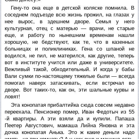
Гену-то она еще в детской коляске помнила. В
соседнем подъезде всю жизнь прожил, на глазах у
нее вырос, в здешнем дворе. Семья у него
культурная, отец с матерью — врачи, не старые
еще, и работу по нынешним временам нашли
хорошую, не бедствуют, как те, что в казенных
больницах и поликлиниках. Гена со шпаной не
водился, не пил, не матерился, как другие, теперь
вот в институте учится или даже в университете.
Вежливый такой, обходительный. И когда у бабы
Вали сумки по-настоящему тяжелые были — всегда
помогал наверх затаскивать, если встречал во
дворе. Вот таких-то, как он, эти шальные курвы и
ловят!
Эта конопатая прибалтийка сюда совсем недавно
переехала. Пенсионер помер, Иван Федотыч из 55
-й квартиры. А эти взяли да и купили. Папаша
Пеетер Августович, мамаша Лийна Яновна и эта
дочка конопатая Анька. Это ж какие деньги надо