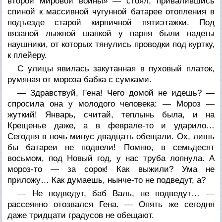
второй мировой войны» — стоял, привалившись
спиной к массивной чугунной батарее отопления в
подъезде старой кирпичной пятиэтажки. Под
вязаной лыжной шапкой у парня были надеты
наушники, от которых тянулись проводки под куртку,
к плейеру.
С улицы явилась закутанная в пуховый платок,
румяная от мороза бабка с сумками.
— Здравствуй, Гена! Чего домой не идешь? —
спросила она у молодого человека: — Мороз —
жуткий! Январь, считай, теплынь была, и на
Крещенье даже, а в феврале-то и ударило…
Сегодня в ночь минус двадцать обещали. Ох, лишь
бы батареи не подвели! Помню, в семьдесят
восьмом, под Новый год, у нас труба лопнула. А
мороз-то — за сорок! Как выжили? Ума не
приложу… Как думаешь, нынче-то не подведут, а?
— Не подведут, баб Валь, не подведут… —
рассеянно отозвался Гена. — Опять же сегодня
даже тридцати градусов не обещают.