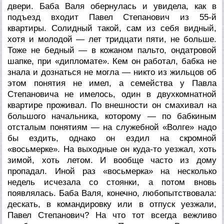
двери. Баба Валя обернулась и увидела, как в
подъезд входит Павел Степанович из 55-й
квартиры. Солидный такой, сам из себя видный,
хотя и молодой — лет тридцати пяти, не больше.
Тоже не бедный — в кожаном пальто, ондатровой
шапке, при «дипломате». Кем он работал, бабка не
знала и дознаться не могла — никто из жильцов об
этом понятия не имел, а семейства у Павла
Степановича не имелось, один в двухкомнатной
квартире проживал. По внешности он смахивал на
большого начальника, которому — по бабкиным
отсталым понятиям — на служебной «Волге» надо
бы ездить, однако он ездил на скромной
«восьмерке». На выходные он куда-то уезжал, хоть
зимой, хоть летом. И вообще часто из дому
пропадал. Иной раз «восьмерка» на несколько
недель исчезала со стоянки, а потом вновь
появлялась. Баба Валя, конечно, любопытствовала:
дескать, в командировку или в отпуск уезжали,
Павел Степанович? На что тот всегда вежливо