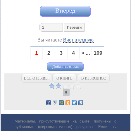
Вперед
Вы читаете
Вист втемную
1
2
3
4
» ...
109
Добавить отзыв
ВСЕ ОТЗЫВЫ
О КНИГЕ
В ИЗБРАННОЕ
5
Материалы, присутствующие на сайте, получены с
публичных (широкодоступных) ресурсов. Если вы