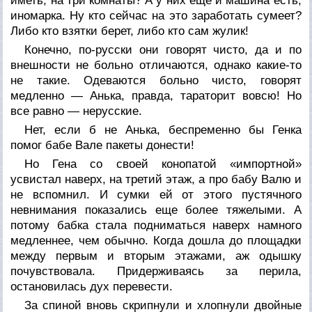
иметь, на три комнаты? А у них еще и машина есть,
иномарка. Ну кто сейчас на это заработать сумеет?
Либо кто взятки берет, либо кто сам жулик!
Конечно, по-русски они говорят чисто, да и по
внешности не больно отличаются, однако какие-то
не такие. Одеваются больно чисто, говорят
медленно — Анька, правда, тараторит вовсю! Но
все равно — нерусские.
Нет, если б не Анька, беспременно бы Генка
помог бабе Вале пакеты донести!
Но Гена со своей конопатой «импортной»
усвистал наверх, на третий этаж, а про бабу Валю и
не вспомнил. И сумки ей от этого пустячного
невнимания показались еще более тяжелыми. А
потому бабка стала подниматься наверх намного
медленнее, чем обычно. Когда дошла до площадки
между первым и вторым этажами, аж одышку
почувствовала. Придерживаясь за перила,
остановилась дух перевести.
За спиной вновь скрипнули и хлопнули двойные