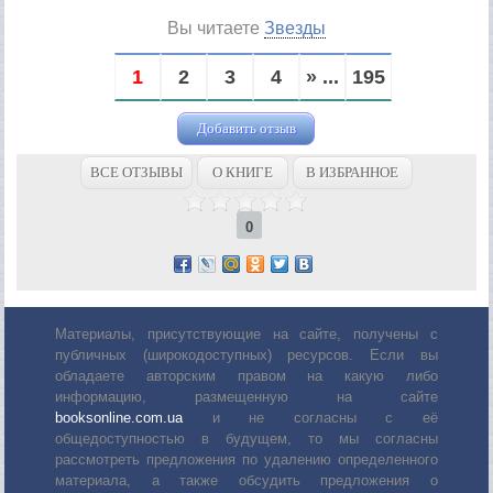
Вы читаете
Звезды
1
2
3
4
» ...
195
Добавить отзыв
ВСЕ ОТЗЫВЫ
О КНИГЕ
В ИЗБРАННОЕ
0
Материалы, присутствующие на сайте, получены с
публичных (широкодоступных) ресурсов. Если вы
обладаете авторским правом на какую либо
информацию, размещенную на сайте
booksonline.com.ua
и не согласны с её
общедоступностью в будущем, то мы согласны
рассмотреть предложения по удалению определенного
материала, а также обсудить предложения о