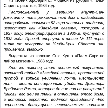
Из «Юник офферингс» – одной из рубрик «Палм-
Спрингс риэлтс», 1984 год:
Расположенный у вершины Маунт-Сан-
Джесинто, четырехкомнатный дом с надводными
постройками занимает 92 акра частного владения,
известного как «Звездная гавань», построен в
1927 году, электрифицирован в 1930-м, пустует с
1932 года. Проезд: свернуть с шоссе № 111 через
милю от поворота на Уинди-Крик. Сдается или
продается, выгодно.
Выдержка из колонки Сью Кук в «Палм-Спрингс
лайор мэгэзин», 1988 год:
Кто же наконец этот анонимный покупатель
покрытой тайной «Звездной гавани», простоявшей
пустой в горном уединении почти шестьдесят
лет, – место сенсационного убийства Декстера
Брайанта Рэмси, которое до сих пор не раскрыто?
Каковы его или ее планы в отношении этого дома,
в котором, вероятно, водятся привидения? Что
перевозят движущиеся нескончаемым потоком