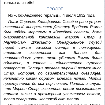
только для тебя!
ПРОЛОГ
Из «Лос-Анджелес геральд», 4 июля 1932 года:
Палм-Спрингс, Калифорния. Сегодня рано утром
известный кинорежиссер Декстер Брайант Рэмси
был найден мертвым в «Звездной гавани», доме
очаровательной кинозвезды Марион Стар в
Маунт-Сан- Джесинто. Обнаруженное слугой
перед самым заходом солнца в помещении,
ставшем известным как Ванная для
непристойных утех, тело убитого Рэмси было
обнажено, в голове – единственное пулевое
отверстие. Полиция провела широкий розыск мисс
Стар, которая, по свидетельствам очевидцев,
непонятно каким образом исчезла ночью. Мотив
преступления до сих пор неясен. Поползли слухи,
что Марион Стар, известная своим вызывающим
стилем жизни и чрезмерным увлечением сексом,
могла совершить жестокий акт мести…