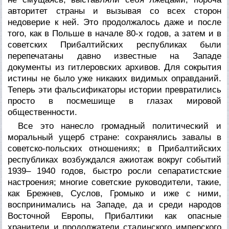
авторитет страны и вызывая со всех сторон
недоверие к ней. Это продолжалось даже и после
того, как в Польше в начале 80-х годов, а затем и в
советских Прибалтийских республиках были
перепечатаны давно известные на Западе
документы из гитлеровских архивов. Для сокрытия
истины не было уже никаких видимых оправданий.
Теперь эти фальсификаторы истории превратились
просто в посмешище в глазах мировой
общественности.
Все это нанесло громадный политический и
моральный ущерб стране: сохранялись завалы в
советско-польских отношениях; в Прибалтийских
республиках возбуждался ажиотаж вокруг событий
1939– 1940 годов, быстро росли сепаратистские
настроения; многие советские руководители, такие,
как Брежнев, Суслов, Громыко и иже с ними,
воспринимались на Западе, да и среди народов
Восточной Европы, Прибалтики как опасные
хранители и продолжатели сталинского имперского