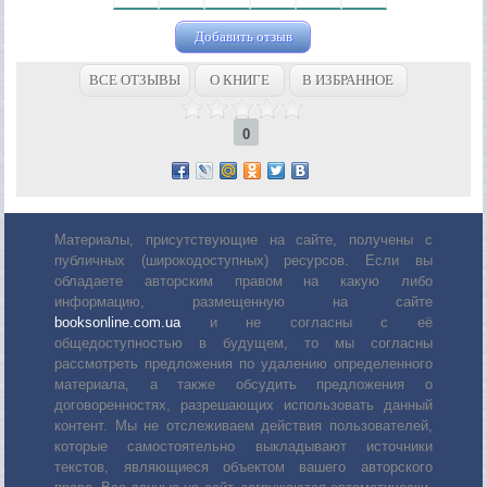
Добавить отзыв
ВСЕ ОТЗЫВЫ
О КНИГЕ
В ИЗБРАННОЕ
0
Материалы, присутствующие на сайте, получены с
публичных (широкодоступных) ресурсов. Если вы
обладаете авторским правом на какую либо
информацию, размещенную на сайте
booksonline.com.ua
и не согласны с её
общедоступностью в будущем, то мы согласны
рассмотреть предложения по удалению определенного
материала, а также обсудить предложения о
договоренностях, разрешающих использовать данный
контент. Мы не отслеживаем действия пользователей,
которые самостоятельно выкладывают источники
текстов, являющиеся объектом вашего авторского