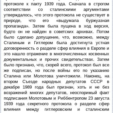
протоколе к пакту 1939 года. Сначала в строгом
соответствии со сталинскими аргументами
утверждалось, что этого протокола не существует в
природе, что его «выдумала буржуазная
пропаганда». Затем была пущена в ход версия,
будто он не найден в советских архивах. Потом
было сделано допущение, что, возможно, между
Сталиным и Гитлером была достигнута устная
договоренность о разделе сфер влияния в Европе и
это нашло отражение в многочисленных косвенных
документальных и прочих свидетельствах. Затем
было признано, что, скорей всего, протокол был все
же подписан, но после войны его по указанию
Сталина или Молотова уничтожили. Наконец, на
втором Съезде народных депутатов СССР в
декабре 1989 года был признан, хоть и не без
возражений многих депутатов, неоспоримый факт
подписания Молотовым и Риббентропом 23 августа
1939 года секретного протокола о разделе сфер
влияния между гитлеровским и сталинским