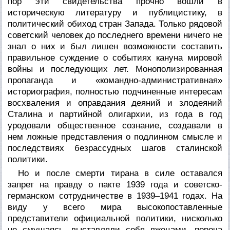
пор эти свидетельства прочно вошли в
историческую литературу и публицистику, в
политический обиход стран Запада. Только рядовой
советский человек до последнего времени ничего не
знал о них и был лишен возможности составить
правильное суждение о событиях кануна мировой
войны и последующих лет. Монополизированная
пропаганда и «командно-административная»
историография, полностью подчиненные интересам
восхваления и оправдания деяний и злодеяний
Сталина и партийной олигархии, из года в год
уродовали общественное сознание, создавали в
нем ложные представления о подлинном смысле и
последствиях безрассудных шагов сталинской
политики.
Но и после смерти тирана в силе оставался
запрет на правду о пакте 1939 года и советско-
германском сотрудничестве в 1939–1941 годах. На
виду у всего мира высокопоставленные
представители официальной политики, нисколько
не смущаясь, выставляли себя лжецами, пороча