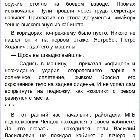
оружие стояло на боевом взводе. Промах
исключался. Пули прошли через грудь секретаря
навылет. Прихватив со стола документы, «майор»
тенью выскользнул из кабинета.
В коридорах по-прежнему было пусто. Никого не
нашел он и на первом этаже. Ястребок Петро
Ходанич ждал его у машины.
— Щось вы швыдко выйшлы.
— Садись в машину, — приказал «офицер» и
неожиданно ударил оторопевшего парня в
солнечное сплетение, рывком бросил его
скрюченное тело на заднее сиденье. И не успел сам
вспрыгнуть на подножку, как «козлик» с ревом
рванулся с места.
* * *
В тот ранний час начальник райотдела МГБ
подполковник Ченцов находился в своем кабинете.
Да что сказать — находился, если Василий
Васильевич не покидал кабинет с вечера, а