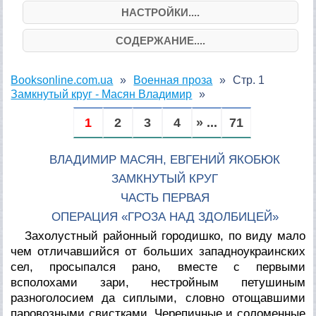
НАСТРОЙКИ....
СОДЕРЖАНИЕ....
Booksonline.com.ua
Военная проза
Стр. 1
Замкнутый круг - Масян Владимир
1
2
3
4
» ...
71
ВЛАДИМИР МАСЯН, ЕВГЕНИЙ ЯКОБЮК
ЗАМКНУТЫЙ КРУГ
ЧАСТЬ ПЕРВАЯ
ОПЕРАЦИЯ «ГРОЗА НАД ЗДОЛБИЦЕЙ»
Захолустный районный городишко, по виду мало
чем отличавшийся от больших западноукраинских
сел, просыпался рано, вместе с первыми
всполохами зари, нестройным петушиным
разноголосием да сиплыми, словно отощавшими
паровозными свистками. Черепичные и соломенные