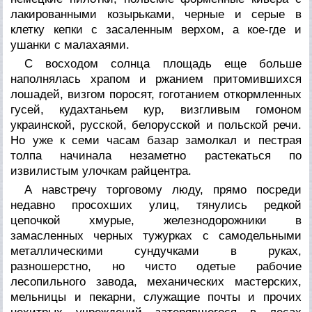
лакированными козырьками, черные и серые в
клетку кепки с засаленным верхом, а кое-где и
ушанки с малахаями.
С восходом солнца площадь еще больше
наполнялась храпом и ржанием притомившихся
лошадей, визгом поросят, гоготанием откормленных
гусей, кудахтаньем кур, визгливым гомоном
украинской, русской, белорусской и польской речи.
Но уже к семи часам базар замолкал и пестрая
толпа начинала незаметно растекаться по
извилистым улочкам райцентра.
А навстречу торговому люду, прямо посреди
недавно просохших улиц, тянулись редкой
цепочкой хмурые, железнодорожники в
замасленных черных тужурках с самодельными
металлическими сундучками в руках,
разношерстно, но чисто одетые рабочие
лесопильного завода, механических мастерских,
мельницы и пекарни, служащие почты и прочих