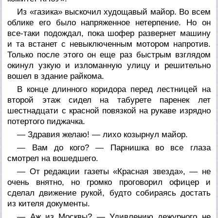
Из «газика» выскочил худощавый майор. Во всем
облике его было напряженное нетерпение. Но он
все-таки подождал, пока шофер развернет машину
и та встанет с невыключенным мотором напротив.
Только после этого он еще раз быстрым взглядом
окинул узкую и изломанную улицу и решительно
вошел в здание райкома.
В конце длинного коридора перед лестницей на
второй этаж сидел на табурете паренек лет
шестнадцати с красной повязкой на рукаве изрядно
потертого пиджачка.
— Здравия желаю! — лихо козырнул майор.
— Вам до кого? — Парнишка во все глаза
смотрел на вошедшего.
— От редакции газеты «Красная звезда», — не
очень внятно, но громко проговорил офицер и
сделал движение рукой, будто собираясь достать
из кителя документы.
— Аж из Москвы? — Удивлению дежурного не