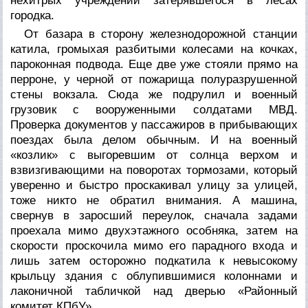
нехитрых учреждений затерявшегося в лесах
городка.
От базара в сторону железнодорожной станции
катила, громыхая разбитыми колесами на кочках,
пароконная подвода. Еще две уже стояли прямо на
перроне, у черной от пожарища полуразрушенной
стены вокзала. Сюда же подрулил и военный
грузовик с вооруженными солдатами МВД.
Проверка документов у пассажиров в прибывающих
поездах была делом обычным. И на военный
«козлик» с выгоревшим от солнца верхом и
взвизгивающими на поворотах тормозами, который
уверенно и быстро проскакивал улицу за улицей,
тоже никто не обратил внимания. А машина,
свернув в заросший переулок, сначала задами
проехала мимо двухэтажного особняка, затем на
скорости проскочила мимо его парадного входа и
лишь затем осторожно подкатила к невысокому
крыльцу здания с облупившимися колоннами и
лаконичной табличкой над дверью «Районный
комитет КПбУ».