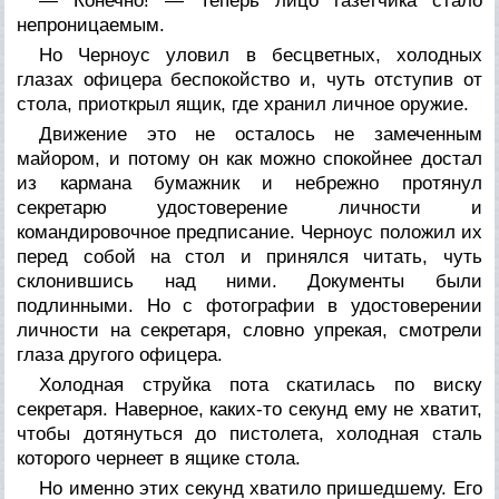
— Конечно! — Теперь лицо газетчика стало
непроницаемым.
Но Черноус уловил в бесцветных, холодных
глазах офицера беспокойство и, чуть отступив от
стола, приоткрыл ящик, где хранил личное оружие.
Движение это не осталось не замеченным
майором, и потому он как можно спокойнее достал
из кармана бумажник и небрежно протянул
секретарю удостоверение личности и
командировочное предписание. Черноус положил их
перед собой на стол и принялся читать, чуть
склонившись над ними. Документы были
подлинными. Но с фотографии в удостоверении
личности на секретаря, словно упрекая, смотрели
глаза другого офицера.
Холодная струйка пота скатилась по виску
секретаря. Наверное, каких-то секунд ему не хватит,
чтобы дотянуться до пистолета, холодная сталь
которого чернеет в ящике стола.
Но именно этих секунд хватило пришедшему. Его