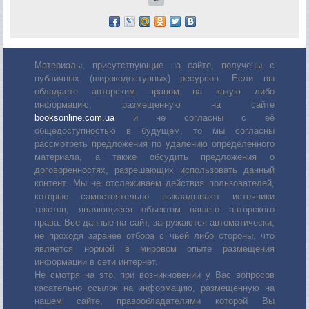
Материалы, присутствующие на сайте, получены с
публичных (широкодоступных) ресурсов. Если вы
обладаете авторским правом на какую либо
информацию, размещенную на сайте
booksonline.com.ua
и не согласны с её
общедоступностью в будущем, то мы согласны
рассмотреть предложения по удалению определенного
материала, а также обсудить предложения о
договоренностях, разрешающих использовать данный
контент. Мы не отслеживаем действия пользователей,
которые самостоятельно выкладывают источники
текстов, являющиеся объектом вашего авторского
права. Все данные на сайт, загружаются автоматически,
не проходя заранее отбора с чьей либо стороны, что
является нормой в мировом опыте размещения
информации в сети интернет.
Не смотря на это, при возникновении у Вас вопросов
касательно ссылок на информацию, размещенную на
нашем сайте, правообладателями которой Вы