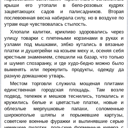
крыши его утопали в бело-розовых кудрях
зацветающих садов и палисадников. Вторая
послевоенная весна набирала силу, но в воздухе по
утрам еще чувствовалась стылость.
Хлопали калитки, крикливо здоровались через
улицу товарки с плетеными корзинами в руках и
узлами под мышками, зябко кутались в вязаные
платки и душегрейки на козьем меху и, осеняя себя
крестным знамением, спешили на базар, что только
и шумел спозаранку, и где худо-бедно можно было
выменять или перекупить продукты, одежду да
разную домашнюю утварь.
Местом торговли служила мощеная плитами
единственная городская площадь. Там возле
подвод, тележек и мешков теснились, толкались и
кружились белые и цветастые платки, новые и
облезлые мерлушковые папахи, соломенные
широкополые шляпы и порыжевшие картузы,
советские военные фуражки и вылинявшие серые
немецкие пилотки, польские форменные кивера с