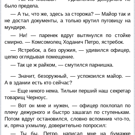
было предела.
— А ты, что же, здесь за сторожа? — Майор так и
не достал документы, а только крутил пуговицу на
мундире.
— Ни! — паренек вдруг вытянулся по стойке
смирно. — Комсомолец Ходанич Петро, ястребок.
— Ястребок, а без оружия, — удивился офицер,
цепко оглядывая помещение.
— Так це ж райком, — смутился парнишка.
— Значит, безоружный, — успокоился майор. —
А в здании есть кто сейчас?
— Еще никого нема. Тильки перший наш секретар
товарищ Черноус.
— Вот он мне и нужен, — офицер похлопал по
плечу дежурного и быстро зашагал по ступенькам.
Потом вдруг остановился, словно вспомнив что-то,
и, пряча ухмылку, доверительно попросил:
— Ты бы, Петро, написал мне на бумажке