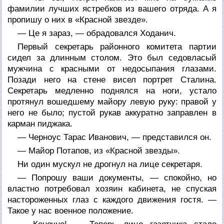
фамилии лучших ястребков из вашего отряда. А я
пропишу о них в «Красной звезде».
— Це я зараз, — обрадовался Ходанич.
Первый секретарь районного комитета партии
сидел за длинным столом. Это был седовласый
мужчина с красными от недосыпания глазами.
Позади него на стене висел портрет Сталина.
Секретарь медленно поднялся на ноги, устало
протянул вошедшему майору левую руку: правой у
него не было; пустой рукав аккуратно заправлен в
карман пиджака.
— Черноус Тарас Иванович, — представился он.
— Майор Потапов, из «Красной звезды».
Ни один мускул не дрогнул на лице секретаря.
— Попрошу ваши документы, — спокойно, но
властно потребовал хозяин кабинета, не спуская
настороженных глаз с каждого движения гостя. —
Такое у нас военное положение.