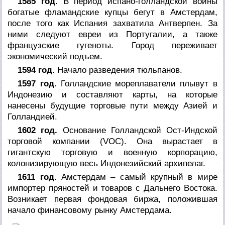
1585 год.
В период испано-голландской войны
богатые фламандские купцы бегут в Амстердам,
после того как Испания захватила Антверпен. За
ними следуют евреи из Португалии, а также
французские гугеноты. Город переживает
экономический подъем.
1594 год.
Начало разведения тюльпанов.
1597 год.
Голландские мореплаватели плывут в
Индонезию и составляют карты, на которые
нанесены будущие торговые пути между Азией и
Голландией.
1602 год.
Основание Голландской Ост-Индской
торговой компании (VOC). Она вырастает в
гигантскую торговую и военную корпорацию,
колонизирующую весь Индонезийский архипелаг.
1611 год.
Амстердам – самый крупный в мире
импортер пряностей и товаров с Дальнего Востока.
Возникает первая фондовая биржа, положившая
начало финансовому рынку Амстердама.