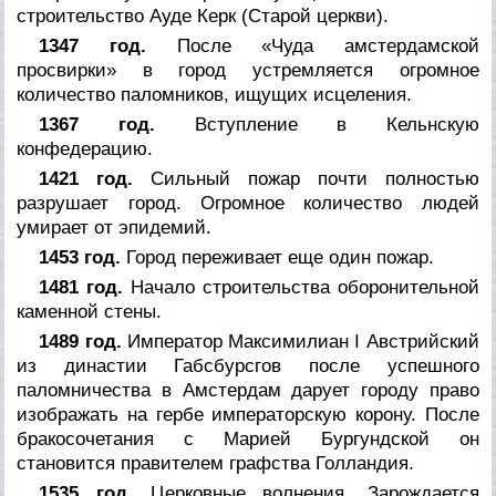
строительство Ауде Керк (Старой церкви).
1347 год.
После «Чуда амстердамской
просвирки» в город устремляется огромное
количество паломников, ищущих исцеления.
1367 год.
Вступление в Кельнскую
конфедерацию.
1421 год.
Сильный пожар почти полностью
разрушает город. Огромное количество людей
умирает от эпидемий.
1453 год.
Город переживает еще один пожар.
1481 год.
Начало строительства оборонительной
каменной стены.
1489 год.
Император Максимилиан I Австрийский
из династии Габсбурсгов после успешного
паломничества в Амстердам дарует городу право
изображать на гербе императорскую корону. После
бракосочетания с Марией Бургундской он
становится правителем графства Голландия.
1535 год.
Церковные волнения. Зарождается