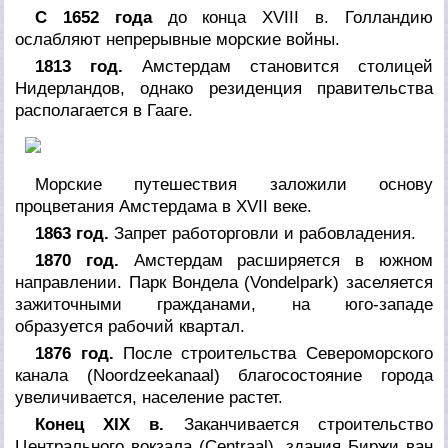
С 1652 года
до конца XVIII в. Голландию
ослабляют непрерывные морские войны.
1813 год.
Амстердам становится столицей
Нидерландов, однако резиденция правительства
располагается в Гааге.
Морские путешествия заложили основу
процветания Амстердама в XVII веке.
1863 год.
Запрет работорговли и рабовладения.
1870 год.
Амстердам расширяется в южном
направлении. Парк Вондела (Vondelpark) заселяется
зажиточными гражданами, на юго-западе
образуется рабочий квартал.
1876 год.
После строительства Североморского
канала (Noordzeekanaal) благосостояние города
увеличивается, население растет.
Конец XIX в.
Заканчивается строительство
Центрального вокзала (Centraal), здания Биржи ван