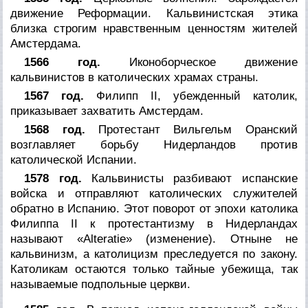
движение Реформации. Кальвинистская этика
близка строгим нравственным ценностям жителей
Амстердама.
1566 год.
Иконоборческое движение
кальвинистов в католических храмах страны.
1567 год.
Филипп II, убежденный католик,
приказывает захватить Амстердам.
1568 год.
Протестант Вильгельм Оранский
возглавляет борьбу Нидерландов против
католической Испании.
1578 год.
Кальвинисты разбивают испанские
войска и отправляют католических служителей
обратно в Испанию. Этот поворот от эпохи католика
Филиппа II к протестантизму в Нидерландах
называют «Alteratie» (изменение). Отныне не
кальвинизм, а католицизм преследуется по закону.
Католикам остаются только тайные убежища, так
называемые подпольные церкви.