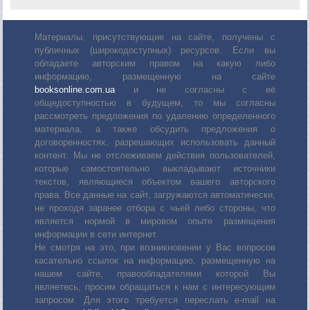
Материалы, присутствующие на сайте, получены с
публичных (широкодоступных) ресурсов. Если вы
обладаете авторским правом на какую либо
информацию, размещенную на сайте
booksonline.com.ua
и не согласны с её
общедоступностью в будущем, то мы согласны
рассмотреть предложения по удалению определенного
материала, а также обсудить предложения о
договоренностях, разрешающих использовать данный
контент. Мы не отслеживаем действия пользователей,
которые самостоятельно выкладывают источники
текстов, являющиеся объектом вашего авторского
права. Все данные на сайт, загружаются автоматически,
не проходя заранее отбора с чьей либо стороны, что
является нормой в мировом опыте размещения
информации в сети интернет.
Не смотря на это, при возникновении у Вас вопросов
касательно ссылок на информацию, размещенную на
нашем сайте, правообладателями которой Вы
являетесь, просим обращаться к нам с интересующим
запросом. Для этого требуется переслать е-mail на