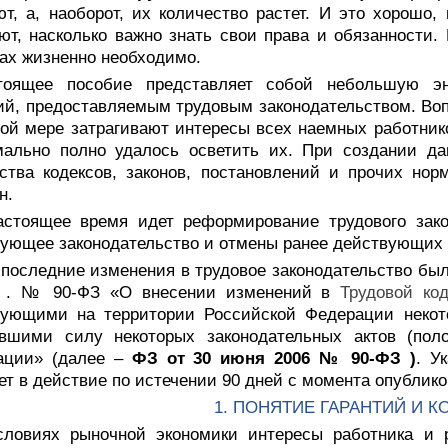
т, а, наоборот, их количество растет. И это хорошо,
ют, насколько важно знать свои права и обязанности.
ах жизненно необходимо.
тоящее пособие представляет собой небольшую э
ий, предоставляемым трудовым законодательством. Воп
ой мере затрагивают интересы всех наемных работнико
мально полно удалось осветить их. При создании да
ства кодексов, законов, постановлений и прочих но
н.
астоящее время идет реформирование трудового зако
ующее законодательство и отмены ранее действующих 
, последние изменения в трудовое законодательство б
г . № 90-ФЗ «О внесении изменений в
Трудовой ко
вующими на территории Российской Федерации неко
ившими силу некоторых законодательных актов (поло
ации» (далее –
ФЗ от 30 июня 2006 № 90-ФЗ
)
. У
ет в действие по истечении 90 дней с момента опублико
1. ПОНЯТИЕ ГАРАНТИЙ И 
словиях рыночной экономики интересы работника и р