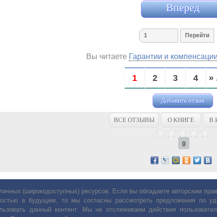
Вперед
Вы читаете
Гарантии и компенсаци
1
2
3
4
» 
Добавить отзыв
ВСЕ ОТЗЫВЫ
О КНИГЕ
В 
0
личных (широкодоступных) ресурсов. Если вы обладаете авторским пр
остью в будущем, то мы согласны рассмотреть предложения по уда
льзовать данный контент. Мы не отслеживаем действия пользовател