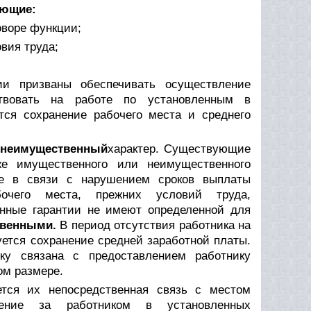
ующие:
оворе функции;
вия труда;
тии призваны обеспечивать осуществление
ствовать на работе по установленным в
тся сохранение рабочего места и среднего
неимущественный
характер. Существующие
же имущественного или неимущественного
оте в связи с нарушением сроков выплаты
бочего места, прежних условий труда,
енные гарантии не имеют определенной для
венными.
В период отсутствия работника на
уется сохранение средней заработной платы.
ьку связана с предоставлением работнику
ом размере.
ется их непосредственная связь с местом
нение за работником в установленных