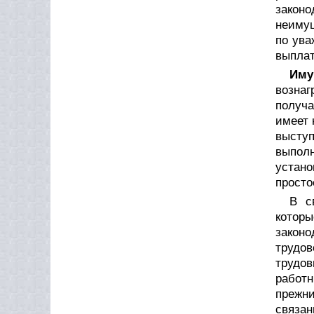
закон
неимущ
по ува
выплат
Иму
вознаг
получ
имеет 
высту
выпол
устано
просто
В с
котор
законо
трудо
трудов
работ
прежн
связа