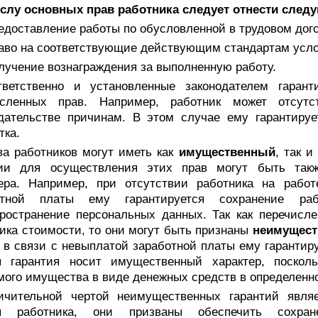
ислу основных прав работника следует отнести след
едоставление работы по обусловленной в трудовом дог
раво на соответствующие действующим стандартам усло
лучение вознаграждения за выполненную работу.
тветственно и установленные законодателем гаран
исленных прав. Например, работник может отсут
дательстве причинам. В этом случае ему гарантируе
тка.
ва работников могут иметь как
имущественный
,
так и
тии для осуществления этих прав могут быть так
тера. Например, при отсутствии работника на раб
отной платы ему гарантируется сохранение ра
ространение персональных данных. Так как перечисл
ика стоимости, то они могут быть признаны
неимущест
 в связи с невыплатой заработной платы ему гарантир
я гарантия носит имущественный характер, поскол
ого имущества в виде денежных средств в определенн
ичительной чертой неимущественных гарантий явля
ы работника, они призваны обеспечить сохра