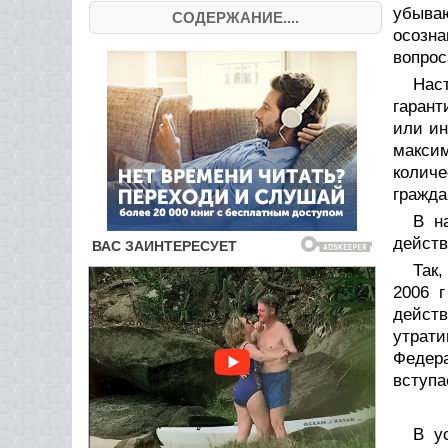
убываю
СОДЕРЖАНИЕ....
осозна
вопрос
Нас
гарант
или ин
макси
количе
гражда
В н
действ
Так
2006 
дейст
утрат
Федер
вступа
В у