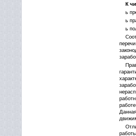
К ч
ь пр
ь п
ь по
Соо
переч
законо
зарабо
Пра
гаран
харак
зараб
нерасп
работн
работе
Данна
движим
Отл
работ