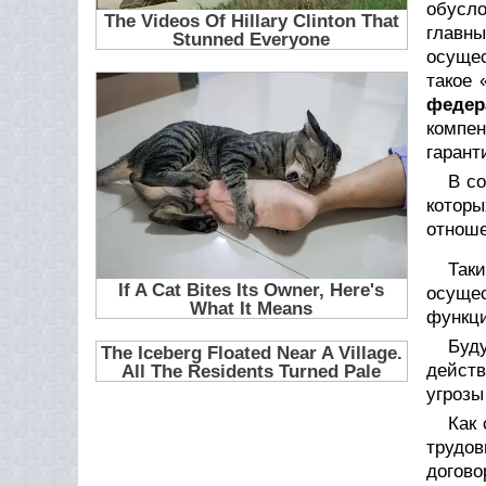
обусл
главн
осущес
такое 
федер
компе
гарант
В с
которы
отнош
Так
осуще
функци
Буд
действ
угрозы
Как 
трудов
догово