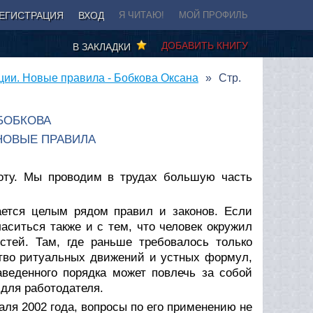
ЕГИСТРАЦИЯ
ВХОД
Я ЧИТАЮ!
МОЙ ПРОФИЛЬ
ДОБАВИТЬ КНИГУ
В ЗАКЛАДКИ
ции. Новые правила - Бобкова Оксана
Стр.
БОБКОВА
НОВЫЕ ПРАВИЛА
оту. Мы проводим в трудах большую часть
ается целым рядом правил и законов. Если
ласиться также и с тем, что человек окружил
стей. Там, где раньше требовалось только
ство ритуальных движений и устных формул,
веденного порядка может повлечь за собой
 для работодателя.
ля 2002 года, вопросы по его применению не