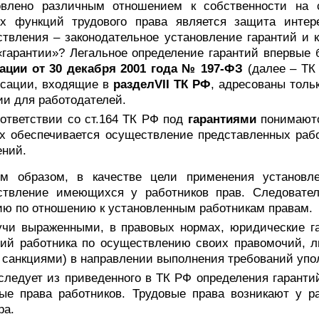
овлено различным отношением к собственности на 
ых функций трудового права является защита интер
твления – законодательное установление гарантий и 
«гарантии»? Легальное определение гарантий впервые
ации от 30 декабря 2001 года № 197-ФЗ
(далее – ТК 
нсации, входящие в
разделVII ТК РФ
, адресованы толь
ии для работодателей.
оответствии со ст.164 ТК РФ под
гарантиями
понимаютс
х обеспечивается осуществление представленных раб
ений.
им образом, в качестве цели применения установле
ствление имеющихся у работников прав. Следовател
ю по отношению к установленным работникам правам.
учи выраженными, в правовых нормах, юридические г
ий работника по осуществлению своих правомочий, л
 санкциями) в направлении выполнения требований упо
следует из приведенного в ТК РФ определения гаранти
ые права работников. Трудовые права возникают у р
ра.