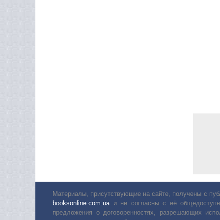
Материалы, присутствующие на сайте, получены с пуб
booksonline.com.ua
и не согласны с её общедоступн
предложения о договоренностях, разрешающих испо