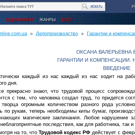
Р
АУДИОКНИГИ
ЖАНРЫ
БЛОГ
nline.com.ua
Делопроизводство
Гарантии и компенса
ОКСАНА ВАЛЕРЬЕВНА 
ГАРАНТИИ И КОМПЕНСАЦИИ. 
ВВЕДЕНИЕ
ктически каждый из нас каждый из нас ходит на раб
ого дня.
се прекрасно знают, что трудовой процесс сопровожд
ится с тем, что человека создал труд, то придется сог
 творца огромным количеством разного рода условно
ь по рукам, теперь необходимы кипы бумаг, производ
инающих магические заклинания. Любое нарушение за
неблагоприятные последствия, как для работника, так и
отря на то, что
Трудовой кодекс РФ
действует с февра