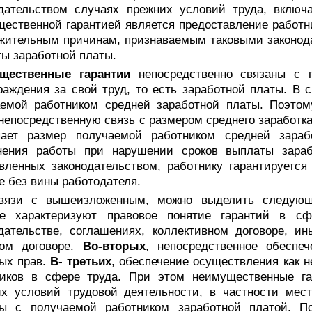
одательством случаях прежних условий труда, включ
ественной гарантией является предоставление работни
жительным причинам, признаваемым таковыми законод
ы заработной платы.
щественные гарантии
непосредственно связаны с п
раждения за свой труд, то есть заработной платы. В 
аемой работником средней заработной платы. Поэтом
непосредственную связь с размером среднего заработка 
пает размер получаемой работником средней зараб
нения работы при нарушении сроков выплаты зараб
вленных законодательством, работнику гарантируется
е без вины работодателя.
вязи с вышеизложенным, можно выделить следующи
ые характеризуют правовое понятие гарантий в с
дательстве, соглашениях, коллективном договоре, и
вом договоре.
Во-вторых
, непосредственное обеспе
ых прав.
В- третьих
,
обеспечение осуществления как н
ников в сфере труда. При этом неимущественные га
их условий трудовой деятельности, в частности мес
ны с получаемой работником заработной платой. П