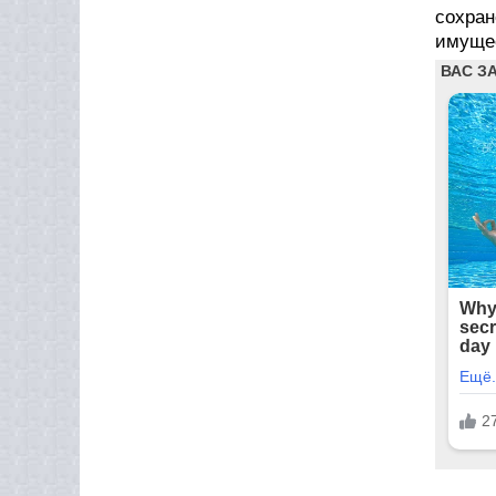
сохран
имущес