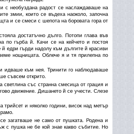
 и с необуздана радост се наслаждаваше на
те змии, които се въдеха наоколо, започна
ощта и се смеси с шепота на боровата гора от
стояла достатъчно дълго. Потопи глава във
на по гърба й. Качи се на кейчето и постоя
е й едри гърди надолу към дългите й красиви
вземе нощницата. Облече я и тя прилепна по
о и идваше към нея. Тринити го наблюдаваше
аше съвсем открито.
а светлина със странна смесица от грация и
гово движение. Дишането й се учести. Слезе
 трийсет и няколко години, висок над метър
 рамо.
се загатваше не само от пушката. Родена и
ж с пушка не бе кой знае какво събитие. Но