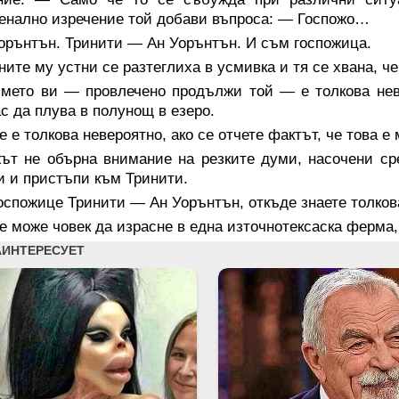
нално изречение той добави въпроса: — Госпожо…
орънтън. Тринити — Ан Уорънтън. И съм госпожица.
ите му устни се разтеглиха в усмивка и тя се хвана, че
мето ви — провлечено продължи той — е толкова невер
ас да плува в полунощ в езеро.
 е толкова невероятно, ако се отчете фактът, че това е 
ът не обърна внимание на резките думи, насочени ср
и и пристъпи към Тринити.
спожице Тринити — Ан Уорънтън, откъде знаете толков
 може човек да израсне в една източнотексаска ферма,