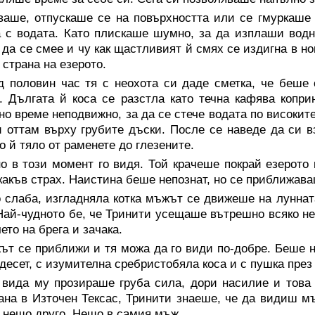
ваше, отпускаше се на повърхността или се гмуркаше
 с водата. Като плискаше шумно, за да изплаши водни
 да се смее и чу как щастливият й смях се издигна в н
 страна на езерото.
д половин час тя с неохота си даде сметка, че беше 
. Дългата й коса се разстла като течна кафява копри
но време неподвижно, за да се стече водата по високит
и оттам върху грубите дъски. После се наведе да си 
о й тяло от раменете до глезените.
но в този момент го видя. Той крачеше покрай езерот
какъв страх. Наистина беше непознат, но се приближав
 слаба, изгладняла котка мъжът се движеше на луннат
Най-чудното бе, че Тринити усещаше вътрешно всяко не
чето на брега и зачака.
т се приближи и тя можа да го види по-добре. Беше на
десет, с изумителна сребристобяла коса и с пушка през
 вида му прозираше груба сила, дори насилие и това 
ана в Източен Тексас, Тринити знаеше, че да видиш мъ
нещо друго. Нещо в самия мъж.