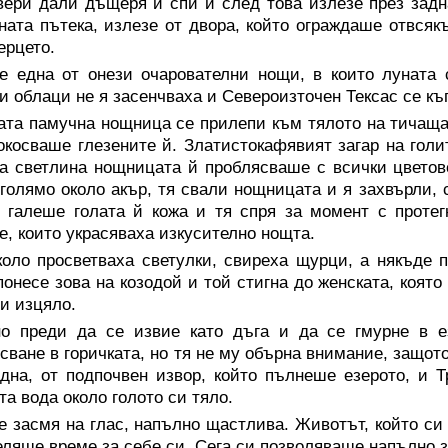
вери дали дъщеря й спи и след това излезе през задн
ната пътека, излезе от двора, който ограждаше отвсяк
ерцето.
е една от онези очарователни нощи, в които луната с
и облаци не я засенчваха и Североизточен Тексас се къ
ата памучна нощница се прилепи към тялото на тичаща
окосваше глезените й. Златистокафявият загар на голи
а светлина нощницата й проблясваше с всички цветове
 голямо около акър, тя свали нощницата и я захвърли, 
 галеше голата й кожа и тя спря за момент с протег
е, които украсяваха изкусително нощта.
коло просветваха светулки, свиреха щурци, а някъде 
понесе зова на козодой и той стигна до женската, коят
и изцяло.
но преди да се извие като дъга и да се гмурне в е
сване в горичката, но тя не му обърна внимание, защот
дна, от подпочвен извор, който пълнеше езерото, и Т
та вода около голото си тяло.
е засмя на глас, напълно щастлива. Животът, който си
еляше време за себе си. Сега си позволяваше напълно 