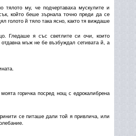
о тялото му, че подчертаваха мускулите и
сък, който беше зърнала точно преди да се
ял голото й тяло така ясно, както тя виждаше
що. Гледаше я със светлите си очи, които
 отдавна мъж не бе възбуждал сетивата й, а
ината.
 моята горичка посред нощ с едрокалибрена
Тринити се питаше дали той я привлича, или
колебание.