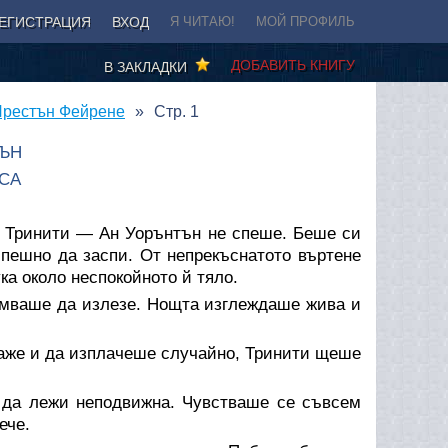
ЕГИСТРАЦИЯ
ВХОД
Я ЧИТАЮ!
МОЙ ПРОФИЛЬ
ДОБАВИТЬ КНИГУ
В ЗАКЛАДКИ
Престън Фейрене
Стр. 1
ЪН
СА
 Тринити — Ан Уорънтън не спеше. Беше си
спешно да заспи. От непрекъснатото въртене
а около неспокойното й тяло.
амваше да излезе. Нощта изглеждаше жива и
даже и да изплачеше случайно, Тринити щеше
я да лежи неподвижна. Чувстваше се съвсем
ече.