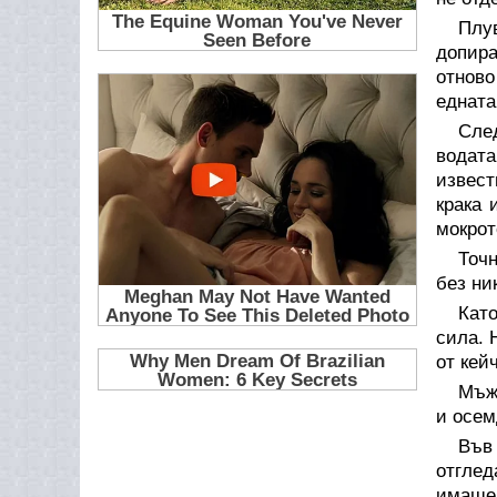
Плу
допира
отново
едната
Сле
водата
извест
крака 
мокрот
Точ
без ни
Като
сила. 
от кей
Мъжъ
и осем
Във
отглед
имаше 