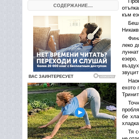
Про
СОДЕРЖАНИЕ....
отъпка
към ез
Беш
Никакв
Фин
леко д
луннат
езеро,
въздух
звуцит
Нао
ехото 
Тринит
Точ
пробля
бе хла
хладка
Тя с
не отд