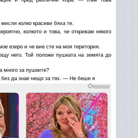
 мисли колко красиви бяха те.
оятно, колкото и това, че откривам някого
мое езеро и че вие сте на моя територия.
ещу него. Той положи пушката на земята до
а много за пушките?
 без да знае нещо за тях. — Не беше я