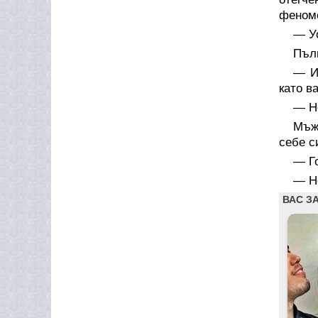
феноме
— У
Пълн
— И
като в
— Не
Мъж
себе с
— Го
— Не