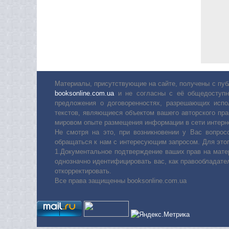
Материалы, присутствующие на сайте, получены с пуб
booksonline.com.ua
и не согласны с её общедоступн
предложения о договоренностях, разрешающих испо
текстов, являющиеся объектом вашего авторского пра
мировом опыте размещения информации в сети интерн
Не смотря на это, при возникновении у Вас вопро
обращаться к нам с интересующим запросом. Для этог
1.Документальное подтверждение ваших прав на мате
однозначно идентифицировать вас, как правообладате
откорректировать.
Все права защищенны booksonline.com.ua