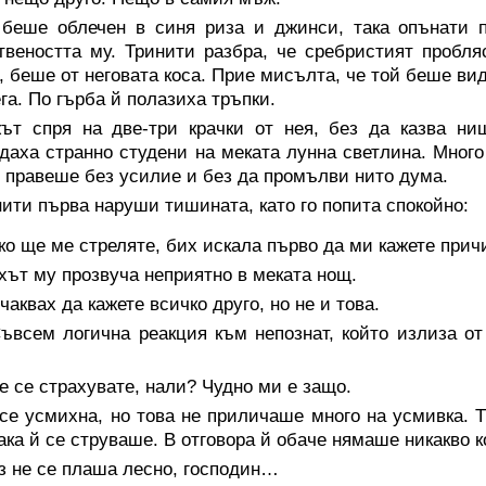
 беше облечен в синя риза и джинси, така опънати п
веността му. Тринити разбра, че сребристият пробля
, беше от неговата коса. Прие мисълта, че той беше вид
ега. По гърба й полазиха тръпки.
ът спря на две-три крачки от нея, без да казва ни
даха странно студени на меката лунна светлина. Много
о правеше без усилие и без да промълви нито дума.
ити първа наруши тишината, като го попита спокойно:
о ще ме стреляте, бих искала първо да ми кажете прич
ът му прозвуча неприятно в меката нощ.
аквах да кажете всичко друго, но не и това.
ъвсем логична реакция към непознат, който излиза от
 се страхувате, нали? Чудно ми е защо.
се усмихна, но това не приличаше много на усмивка. 
ака й се струваше. В отговора й обаче нямаше никакво 
з не се плаша лесно, господин…