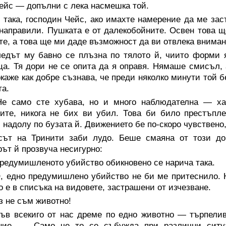
ейс — допълни с лека насмешка той.
така, господин Чейс, ако имахте намерение да ме заст
 направили. Пушката е от далекобойните. Освен това щ
те, а това ще ми даде възможност да ви отвлека вниман
ледът му бавно се плъзна по тялото й, чиито форми 
а. Тя дори не се опита да я оправя. Нямаше смисъл, 
окаже как добре съзнава, че преди няколко минути той б
а.
е само сте хубава, но и много наблюдателна — ха
ите, никога не бих ви убил. Това би било престъпл
 надолу по бузата й. Движението бе по-скоро чувствено,
сът на Тринити заби лудо. Беше смаяна от този доп
рът й прозвуча несигурно:
редумишленото убийство обикновено се нарича така.
, едно предумишлено убийство не би ме притеснило. Н
о е в списъка на видовете, застрашени от изчезване.
з не съм животно!
ъв всекиго от нас дреме по едно животно — търпелив
ение. — Само че то се събужда при различни сит