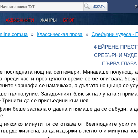
Р
АУДИОКНИГИ
ЖАНРЫ
БЛОГ
nline.com.ua
Классическая проза
Сребърни чудеса - 
ФЕЙРЕНЕ ПРЕСТ
СРЕБЪРНИ ЧУДЕ
ПЪРВА ГЛАВА
е последната нощ на септември. Минаваше полунощ, а
а преди час и през цялото време се бе опитвала безу
ените чаршафи се намачкаха, а дългата нощница се усук
ше пълнолуние. Загадъчният блясък на луната я прим
 Тринити да се присъедини към нея.
фани беше заспала отдавна и нямаше да се събуди, а 
е.
д няколко минути тя се отказа от безплодните усили
 твърде жизнена, за да издържи в леглото и минутка пов