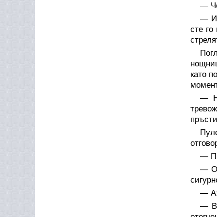
— Ч
— И 
сте го
стреля
Пог
нощниц
като п
момент
— Н
тревож
пръсти
Пул
отгово
— П
— О
сигурн
— А
— В
отегч