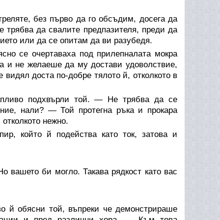
реляте, без първо да го обсъдим, досега да
е трябва да свалите предпазителя, преди да
ието или да се опитам да ви разубедя.
ясно се очертаваха под прилепналата мокра
а и не желаеше да му достави удоволствие,
е видял доста по-добре тялото й, отколкото в
пливо подхвърли той. — Не трябва да се
ение, нали? — Той протегна ръка и прокара
 отколкото нежно.
ир, който й подейства като ток, затова и
о вашето би могло. Такава рядкост като вас
о й обясни той, въпреки че демонстрираше
уации и пред различни хора. — Към това