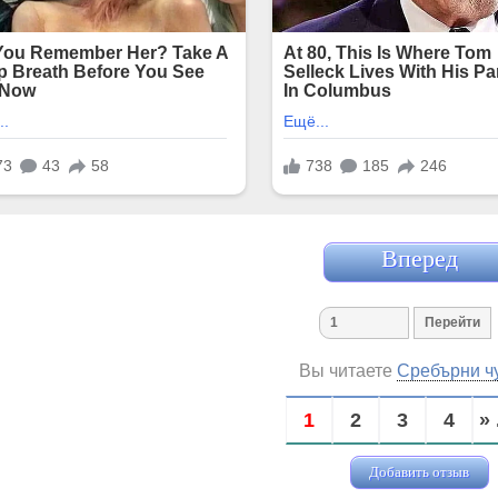
Вперед
Вы читаете
Сребърни ч
1
2
3
4
» 
Добавить отзыв