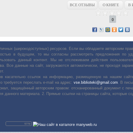
ВСЕ ОТЗЫВЫ
О КНИГЕ
В 
0
личных (широкодоступных) ресурсов. Если вы обладаете авторским пр
остью в будущем, то мы согласны рассмотреть предложения по уда
льзовать данный контент. Мы не отслеживаем действия пользовател
ва. Все данные на сайт, загружаются автоматически, не проходя заране
ет.
сов касательно ссылок на информацию, размещенную на нашем сайте
о требуется переслать е-mail на адрес:
vse.biblioteki@gmail.com
. В пис
риал, защищённый авторским правом: отсканированный документ с печ
ля данного материала. 2. Прямые ссылки на страницы сайта, которые с