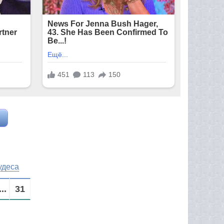
удеса
...
31