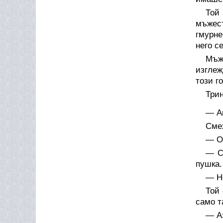
Той
мъжест
гмурне
него с
Мъж
изглеж
този г
Трин
— Ак
Смех
— Оч
— С
пушка.
— Не
Той 
само т
— А