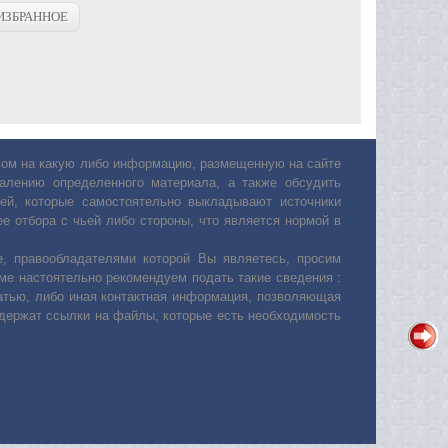
ИЗБРАННОЕ
авом на какую либо информацию, размещенную на сайте
лению определенного материала, а также обсудить
ей, которые самостоятельно выкладывают источники
е отбора с чьей либо стороны, что является нормой в
, правообладателями которой Вы являетесь, просим
ьме настоятельно рекомендуем подать такие сведения :
атью, либо иная контактная информация, позволяющая
одержат ссылки на файлы, которые есть необходимость