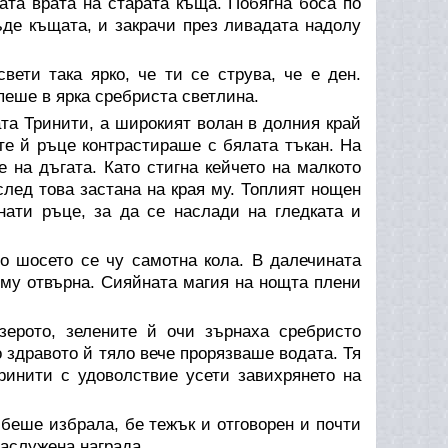
ата врата на старата къща. Побягна боса по
ъде къщата, и закрачи през ливадата надолу
вети така ярко, че ти се струва, че е ден.
пеше в ярка сребриста светлина.
та Тринити, а широкият волан в долния край
те й ръце контрастираше с бялата тъкан. На
 на дъгата. Като стигна кейчето на малкото
след това застана на края му. Топлият нощен
нати ръце, за да се наслади на гледката и
по шосето се чу самотна кола. В далечината
о му отвърна. Сияйната магия на нощта плени
зерото, зелените й очи зърнаха сребристо
о здравото й тяло вече прорязваше водата. Тя
ринити с удоволствие усети завихрянето на
 беше избрала, бе тежък и отговорен и почти
заслужена награда.