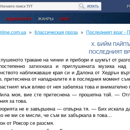
Р
АУДИОКНИГИ
ЖАНРЫ
БЛОГ
nline.com.ua
Классическая проза
Последният враг - 
Х. БИЙМ ПАЙП
ПОСЛЕДНИЯТ ВР
лушеното тракане на чинии и прибори и шумът от разг
постепенно затихнаха и приглушената музика над 
нството наближаваше края си и Далона от Хедрън вър
о, притеснена от нападналите я в последния момент съ
астният мъж вляво от нея забеляза това и внимателно 
ила моя, вие сте притеснена — прошепна той. — Отли
ния за това.
орията не е завършена — отвърна тя. — Бих искала да
о не ми се мисли, че съм ви забъркала в това…
он от Роксор се разсмя.