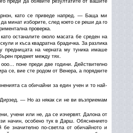
го преди да обявите резултатите от вашите
рнон, като се приведе напред. — Баща ми
да минат изборите, след което се реши да го
ериментална проверка.
като останалите около масата бе среден на
 скули и къса квадратна брадичка. За разлика
ху предницата на черната му туника имаше
ебърен предмет между тях.
 ооо… поне преди две години. Действително
ира се, вие сте родом от Венера, а порядките
енията са обичайни за един учен и то най-
Дирзед. — Но аз някак си не ви възприемам
ени, учени или не, да се изчервят. Далона от
зи начин, особено тук в Дарш. Обяснението
й бе значително по-светла от обичайното и