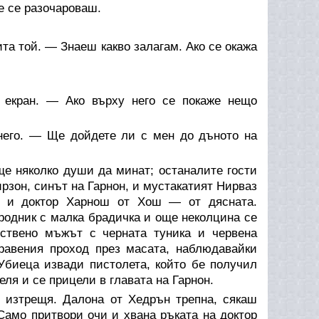
е се разочароваш.
а той. — Знаеш какво залагам. Ако се окажа
 екран. — Ако върху него се покаже нещо
него. — Ще дойдете ли с мен до дъното на
ще няколко души да минат; останалите гости
ирзон, синът на Гарнон, и мустакатият Нирваз
н и доктор Харнош от Хош — от дясната.
ородник с малка брадичка и още неколцина се
ствено мъжът с черната туника и червена
равения проход през масата, наблюдавайки
Убиеца извади пистолета, който бе получил
еля и се прицели в главата на Гарнон.
т изтрещя. Далона от Хедрън трепна, сякаш
Само притвори очи и хвана ръката на доктор