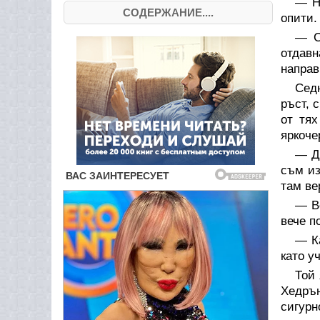
— Н
СОДЕРЖАНИЕ....
опити.
— С
отдавн
направ
Сед
ръст, 
от тя
яркоче
— Д
съм из
там ве
— В
вече п
— К
като у
Той 
Хедрън
сигурн