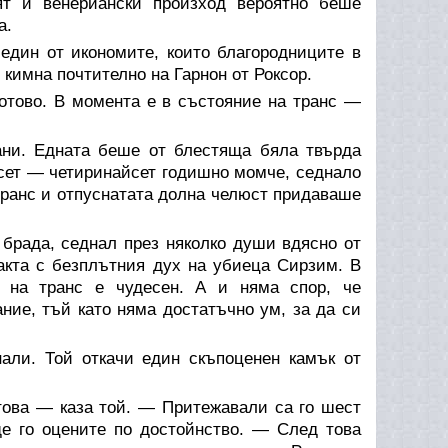
ят й венериански произход вероятно беше
а.
един от икономите, които благородниците в
 кимна почтително на Гарнон от Роксор.
отово. В момента е в състояние на транс —
ани. Едната беше от блестяща бяла твърда
сет — четиринайсет годишно момче, седнало
ранс и отпуснатата долна челюст придаваше
брада, седнал през няколко души вдясно от
акта с безплътния дух на убиеца Сирзим. В
е на транс е чудесен. А и няма спор, че
ание, тъй като няма достатъчно ум, за да си
нали. Той откачи един скъпоценен камък от
това — каза той. — Притежавали са го шест
ще го оцените по достойнство. — След това