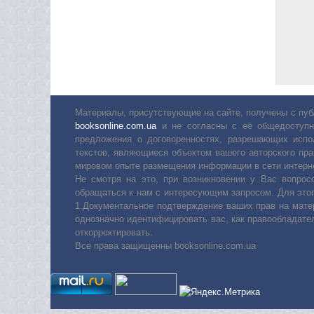
Материалы, присутствующие на сайте, получены с пуб
booksonline.com.ua
и не согласны с её общедоступн
предложения о договоренностях, разрешающих испо
текстов, являющиеся объектом вашего авторского пра
мировом опыте размещения информации в сети интерн
Не смотря на это, при возникновении у Вас вопро
обращаться к нам с интересующим запросом. Для этог
1.Документальное подтверждение ваших прав на мате
однозначно идентифицировать вас, как правообладате
откорректировать.
Все права защищенны booksonline.com.ua