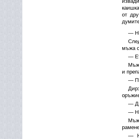
извади
каишка
от дру
думите
— Не
След
мъжа с
— Ет
Мъжъ
и преп
— Пи
Дирз
оръжие
— Да
— На
Мъж
рамене
— Н