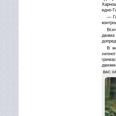
Харнош
едно Г
— Г
контро
Всич
двама 
допред
В м
хипнот
гримас
движен