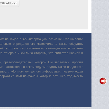
ИЗБРАННОЕ
авом на какую либо информацию, размещенную на сайте
лению определенного материала, а также обсудить
ей, которые самостоятельно выкладывают источники
е отбора с чьей либо стороны, что является нормой в
, правообладателями которой Вы являетесь, просим
ьме настоятельно рекомендуем подать такие сведения :
атью, либо иная контактная информация, позволяющая
одержат ссылки на файлы, которые есть необходимость