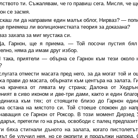
лството ти. Съжалявам, че го правиш сега. Мисля, че щ
он се засмя.
каш ли да направим един малък облог, Нирваз? — попит
ще приемеш ли волиционистката теория за доказана?
аз захапа за миг мустака си.
а, Гарнон, ще я приема. — Той посочи пустия бял
елно, няма да имам друг избор.
 така, приятели — обърна се Гарнон към тези около 
?
лугата отмести масата пред него, за да могат той и о
ха прави до масата, обърнати към центъра на залата. Г
на крачеха от лявата му страна; Далона от Хедръ
ният в сиво иконом и две-три дами, както и един благ
единиха към тях; от стоящите близо до Гарнон един
а остана на мястото си. Той стоеше спокоен до нап
чаващия се Гарнон от Роксор. В този момент Дирзед 
одарък, претегли го на ръка, освободи с палец предпазит
ти бяха стигнали дъното на залата, когато пистолетъ
ът бе улучил нея, но се окопити и продължи напред. 