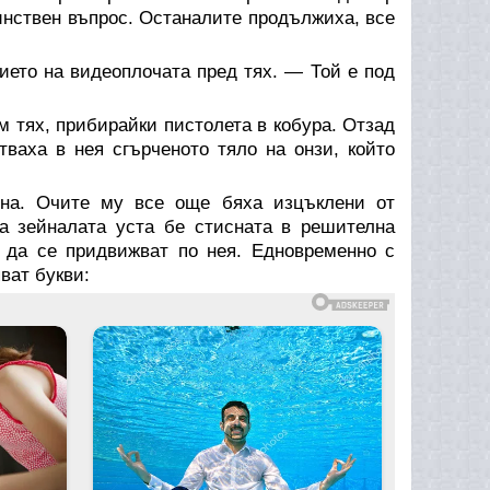
инствен въпрос. Останалите продължиха, все
ето на видеоплочата пред тях. — Той е под
м тях, прибирайки пистолета в кобура. Отзад
ваха в нея сгърченото тяло на онзи, който
на. Очите му все още бяха изцъклени от
 а зейналата уста бе стисната в решителна
а да се придвижват по нея. Едновременно с
ват букви: