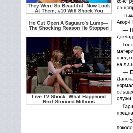
конст
общопр
Тък
Акор-Н
— Н
доклад
Гол
матери
пред г
на лиц
— Е
Далона
норма
осъщес
служи 
Гар
предна
— З
поколе