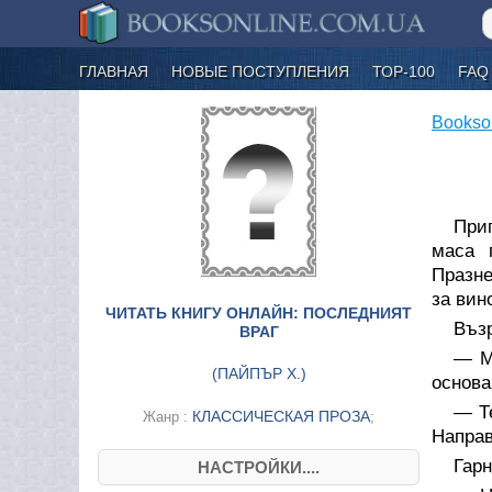
ГЛАВНАЯ
НОВЫЕ ПОСТУПЛЕНИЯ
ТОР-100
FAQ
Bookso
Приг
маса 
Празне
за вин
ЧИТАТЬ КНИГУ ОНЛАЙН: ПОСЛЕДНИЯТ
Възр
ВРАГ
— М
(
ПАЙПЪР Х.
)
основа
— Те
КЛАССИЧЕСКАЯ ПРОЗА
Жанр :
;
Направ
Гарн
НАСТРОЙКИ....