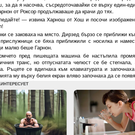
, за да я насочва, съсредоточавайки се върху един-ед
арнон от Роксор продължаваше да крачи до тях.
ледайте! — извика Харнош от Хош и посочи изображени
л!
ки се заковаха на място. Дирзед бързо се приближи къ
прислужници се бяха приближили с носилка и намест
и малко беше Гарнон.
омчето пред пишещата машина бе настъпила промя
ичния транс, но отпуснатата челюст се бе стегнала,
а. Ръцете се вдигнаха към клавиатурата и започнах
ията му върху белия екран вляво започнаха да се появя