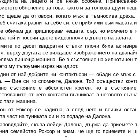
рукцията на лицето й бе някак особена. Приписвани
иетото обяснение за това, както и за толкова други нещ
мо щеше да отговори, когато мъж в тъмносива дреха, 
еб считаха равни на себе си, се приближи към масата и
е обичам да пришпорвам нещата, сър, но момчето е г
ва той и посочи двете видеоплочи в дъното на залата.
емите по десет квадратни стъпки плочи бяха активир
я; върху другата се виждаше изображението на дванай
оляма пишеща машина. Бе в състояние на хипнотичен т
ето му тъпоумен израз на идиот.
дин от най-добрите ни контактьори — обади се мъж с 
. — Вие си го спомняте, Далона. Той осъществи конт
лно състояние е абсолютен кретен, но в състояни
твяваните от него контакти възникват в неговото съзн
с тази машина.
нон от Роксор се надигна, а след него и всички оста
та част на туниката си и го подаде на Далона.
аповядайте, скъпа лейди Далона, държа да приемете 
ния семейство Роксор и знам, че ще го приемете и 