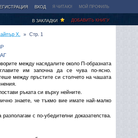
ЕГИСТРАЦИЯ
ВХОД
Я ЧИТАЮ!
МОЙ ПРОФИЛЬ
ДОБАВИТЬ КНИГУ
В ЗАКЛАДКИ
Пайпър Х.
Стр. 1
ЪР
АГ
оворите между насядалите около П-образната
главите им започна да се чува по-ясно.
теше между пръстите си столчето на чашата
мнения.
постави ръката си върху нейните.
чно знаете, че тъкмо вие имате най-малко
 разполагам с по-убедителни доказателства.