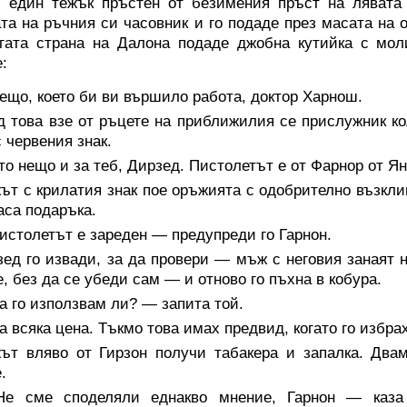
 един тежък пръстен от безимения пръст на лявата 
та на ръчния си часовник и го подаде през масата на 
гата страна на Далона подаде джобна кутийка с мол
:
що, което би ви вършило работа, доктор Харнош.
 това взе от ръцете на приближилия се прислужник кол
 червения знак.
о нещо и за теб, Дирзед. Пистолетът е от Фарнор от Янд
т с крилатия знак пое оръжията с одобрително възкли
аса подаръка.
столетът е зареден — предупреди го Гарнон.
ед го извади, за да провери — мъж с неговия занаят 
, без да се убеди сам — и отново го пъхна в кобура.
 го използвам ли? — запита той.
 всяка цена. Тъкмо това имах предвид, когато го избрах
ът вляво от Гирзон получи табакера и запалка. Двам
.
е сме споделяли еднакво мнение, Гарнон — каза