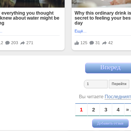
Вперед
Вы читаете
Последният
1
2
3
4
» 
Добавить отзыв