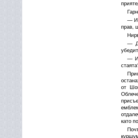
прияте
Гарн
— Ис
прав, 
Нирв
— Д
убедит
— И
стаята
Прис
остана
от Шо
Облече
присъ
емблем
отдале
като п
Поч
куршум