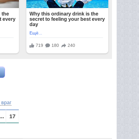
 враг
...
17