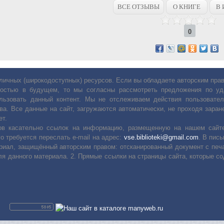
ВСЕ ОТЗЫВЫ
О КНИГЕ
В 
0
личных (широкодоступных) ресурсов. Если вы обладаете авторским пр
остью в будущем, то мы согласны рассмотреть предложения по уда
льзовать данный контент. Мы не отслеживаем действия пользовател
ва. Все данные на сайт, загружаются автоматически, не проходя заране
ет.
сов касательно ссылок на информацию, размещенную на нашем сайте
о требуется переслать е-mail на адрес:
vse.biblioteki@gmail.com
. В пис
риал, защищённый авторским правом: отсканированный документ с печ
ля данного материала. 2. Прямые ссылки на страницы сайта, которые с