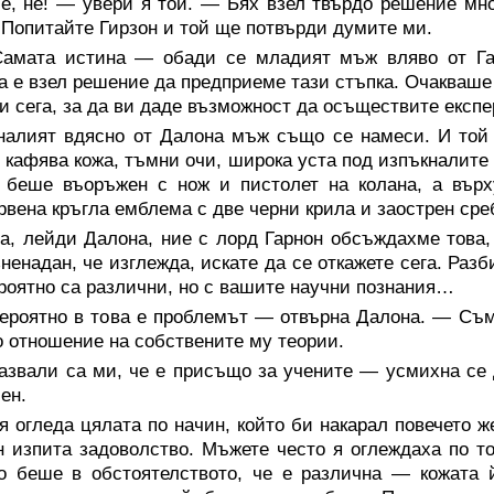
е, не! — увери я той. — Бях взел твърдо решение мно
 Попитайте Гирзон и той ще потвърди думите ми.
амата истина — обади се младият мъж вляво от Га
а е взел решение да предприеме тази стъпка. Очакваше 
и сега, за да ви даде възможност да осъществите експ
налият вдясно от Далона мъж също се намеси. И той 
с кафява кожа, тъмни очи, широка уста под изпъкналите
х беше въоръжен с нож и пистолет на колана, а вър
рвена кръгла емблема с две черни крила и заострен ср
а, лейди Далона, ние с лорд Гарнон обсъждахме това,
ненадан, че изглежда, искате да се откажете сега. Разб
роятно са различни, но с вашите научни познания…
ероятно в това е проблемът — отвърна Далона. — Съмн
о отношение на собствените му теории.
азвали са ми, че е присъщо за учените — усмихна се 
чен.
я огледа цялата по начин, който би накарал повечето ж
 изпита задоволство. Мъжете често я оглеждаха по то
о беше в обстоятелството, че е различна — кожата 