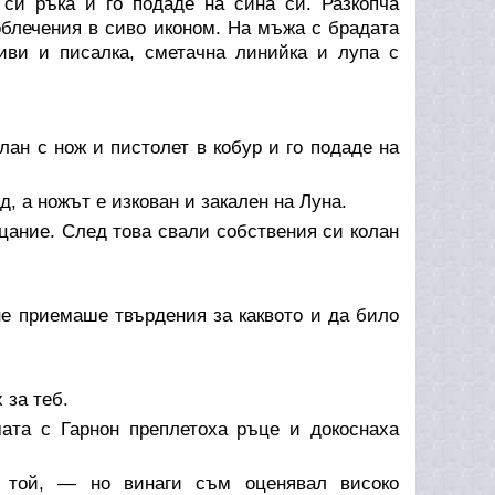
си ръка и го подаде на сина си. Разкопча
облечения в сиво иконом. На мъжа с брадата
иви и писалка, сметачна линийка и лупа с
ан с нож и пистолет в кобур и го подаде на
, а ножът е изкован и закален на Луна.
цание. След това свали собствения си колан
не приемаше твърдения за каквото и да било
 за теб.
ата с Гарнон преплетоха ръце и докоснаха
 той, — но винаги съм оценявал високо