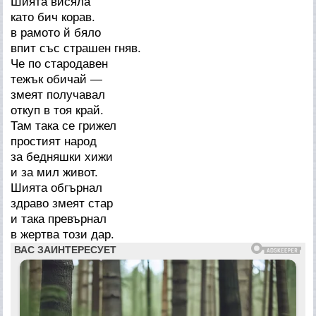
Шията висяла
като бич корав.
в рамото й бяло
впит със страшен гняв.
Че по стародавен
тежък обичай —
змеят получавал
откуп в тоя край.
Там така се грижел
простият народ
за бедняшки хижи
и за мил живот.
Шията обгърнал
здраво змеят стар
и така превърнал
в жертва този дар.