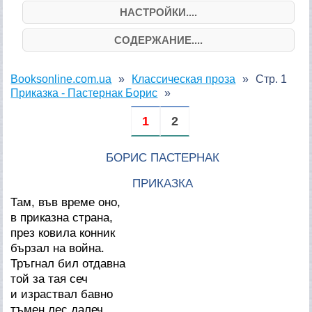
НАСТРОЙКИ....
СОДЕРЖАНИЕ....
Booksonline.com.ua
Классическая проза
Стр. 1
Приказка - Пастернак Борис
1
2
БОРИС ПАСТЕРНАК
ПРИКАЗКА
Там, във време оно,
в приказна страна,
през ковила конник
бързал на война.
Тръгнал бил отдавна
той за тая сеч
и израствал бавно
тъмен лес далеч.