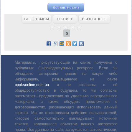
Добавить отзыв
ВСЕ ОТЗЫВЫ
О КНИГЕ
В ИЗБРАННОЕ
0
Материалы, присутствующие на сайте, получены с
публичных (широкодоступных) ресурсов. Если вы
обладаете авторским правом на какую либо
информацию, размещенную на сайте
booksonline.com.ua
и не согласны с её
общедоступностью в будущем, то мы согласны
рассмотреть предложения по удалению определенного
материала, а также обсудить предложения о
договоренностях, разрешающих использовать данный
контент. Мы не отслеживаем действия пользователей,
которые самостоятельно выкладывают источники
текстов, являющиеся объектом вашего авторского
права. Все данные на сайт, загружаются автоматически,