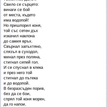
Свило се сърцето:
винаги се бой
от места, където
има водопой!
Но пришпорил коня,
той със сетен дъх
изкачил наклона
до самия връх.
Свърнал запъхтяно,
слязъл в суходол,
минал през поляна,
стигнал сипей гол.
И се спуснал в клека
и през него той
стигнал до пътека
и до водопой.
В безразсъден порив,
без да се бои,
спрял той коня морен,
да го напои.