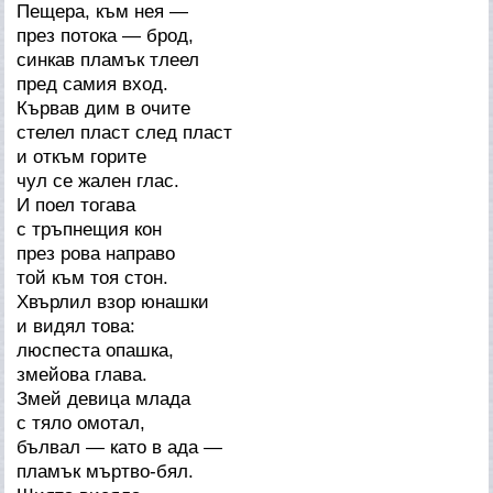
Пещера, към нея —
през потока — брод,
синкав пламък тлеел
пред самия вход.
Кървав дим в очите
стелел пласт след пласт
и откъм горите
чул се жален глас.
И поел тогава
с тръпнещия кон
през рова направо
той към тоя стон.
Хвърлил взор юнашки
и видял това:
люспеста опашка,
змейова глава.
Змей девица млада
с тяло омотал,
бълвал — като в ада —
пламък мъртво-бял.