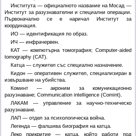
Института — официалното название на Мосад —
Институт за разузнавателни и специални операции.
Първоначално се е наричал Институт за
координация.
ИО — идентификация по образ.
ИЧ — инфрачервен.
КАТ — компютърна томография; Computer-aided
tomography (CAT).
Катца — служител със специално назначение.
Кидон — оперативен служител, специализиран в
извършване на убийства.
Коминт — акроним за комуникационно
разузнаване; Communication intelligence (Comint).
ЛАКАМ — управление за научно-техническо
разузнаване.
ЛАП — отдел за психологическа война.
Легенда — фалшива биография на катца.
Леко прикритие — катца, който работи под