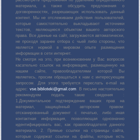
материала, а также обсудить предложения о
договоренностях, разрешающих использовать данный
контент. Мы не отслеживаем действия пользователей,
которые самостоятельно выкладывают источники
текстов, являющиеся объектом вашего авторского
права. Все данные на сайт, загружаются автоматически,
не проходя заранее отбора с чьей либо стороны, что
является нормой в мировом опыте размещения
информации в сети интернет.
Не смотря на это, при возникновении у Вас вопросов
касательно ссылок на информацию, размещенную на
нашем сайте, правообладателями которой Вы
являетесь, просим обращаться к нам с интересующим
запросом. Для этого требуется переслать е-mail на
адрес:
vse.biblioteki@gmail.com
. В письме настоятельно
рекомендуем подать такие сведения :
1.Документальное подтверждение ваших прав на
материал, защищённый авторским правом:
отсканированный документ с печатью, либо иная
контактная информация, позволяющая однозначно
идентифицировать вас, как правообладателя данного
материала. 2. Прямые ссылки на страницы сайта,
которые содержат ссылки на файлы, которые есть