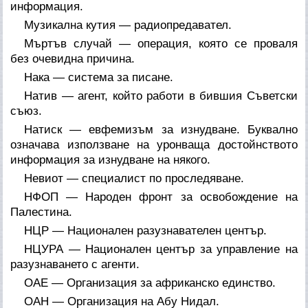
информация.
Музикална кутия — радиопредавател.
Мъртъв случай — операция, която се проваля
без очевидна причина.
Нака — система за писане.
Натив — агент, който работи в бившия Съветски
съюз.
Натиск — евфемизъм за изнудване. Буквално
означава използване на уронваща достойнството
информация за изнудване на някого.
Невиот — специалист по проследяване.
НФОП — Народен фронт за освобождение на
Палестина.
НЦР — Национален разузнавателен център.
НЦУРА — Национален център за управление на
разузнаването с агенти.
ОАЕ — Организация за африканско единство.
ОАН — Организация на Абу Нидал.