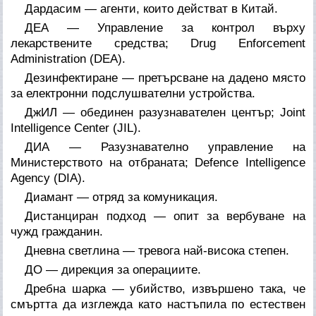
Дардасим — агенти, които действат в Китай.
ДЕА — Управление за контрол върху
лекарствените средства; Drug Enforcement
Administration (DEA).
Дезинфектиране — претърсване на дадено място
за електронни подслушвателни устройства.
ДжИЛ — обединен разузнавателен център; Joint
Intelligence Center (JIL).
ДИА — Разузнавателно управление на
Министерството на отбраната; Defence Intelligence
Agency (DIA).
Диамант — отряд за комуникация.
Дистанциран подход — опит за вербуване на
чужд гражданин.
Дневна светлина — тревога най-висока степен.
ДО — дирекция за операциите.
Дребна шарка — убийство, извършено така, че
смъртта да изглежда като настъпила по естествен