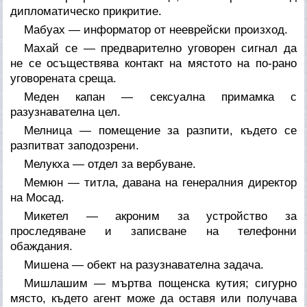
дипломатическо прикритие.
Мабуах — информатор от нееврейски произход.
Махай се — предварително уговорен сигнал да
не се осъществява контакт на мястото на по-рано
уговорената среща.
Меден капан — сексуална примамка с
разузнавателна цел.
Мелница — помещение за разпити, където се
разпитват заподозрени.
Мелукха — отдел за вербуване.
Мемюн — титла, давана на генералния директор
на Мосад.
Микетел — акроним за устройство за
проследяване и записване на телефонни
обаждания.
Мишена — обект на разузнавателна задача.
Мишлашим — мъртва пощенска кутия; сигурно
място, където агент може да оставя или получава