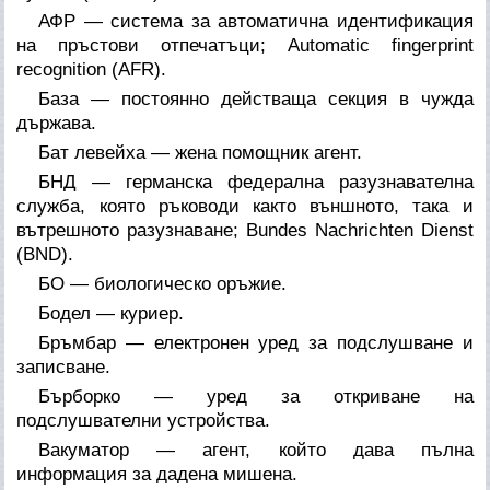
АФР — система за автоматична идентификация
на пръстови отпечатъци; Automatic fingerprint
recognition (AFR).
База — постоянно действаща секция в чужда
държава.
Бат левейха — жена помощник агент.
БНД — германска федерална разузнавателна
служба, която ръководи както външното, така и
вътрешното разузнаване; Bundes Nachrichten Dienst
(BND).
БО — биологическо оръжие.
Бодел — куриер.
Бръмбар — електронен уред за подслушване и
записване.
Бърборко — уред за откриване на
подслушвателни устройства.
Вакуматор — агент, който дава пълна
информация за дадена мишена.