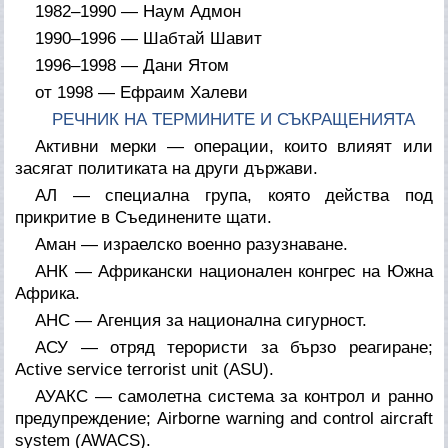
1982–1990 — Наум Адмон
1990–1996 — Шабтай Шавит
1996–1998 — Дани Ятом
от 1998 — Ефраим Халеви
РЕЧНИК НА ТЕРМИНИТЕ И СЪКРАЩЕНИЯТА
Активни мерки — операции, които влияят или
засягат политиката на други държави.
АЛ — специална група, която действа под
прикритие в Съединените щати.
Аман — израелско военно разузнаване.
АНК — Африкански национален конгрес на Южна
Африка.
АНС — Агенция за национална сигурност.
АСУ — отряд терористи за бързо реагиране;
Active service terrorist unit (ASU).
АУАКС — самолетна система за контрол и ранно
предупреждение; Airborne warning and control aircraft
system (AWACS).