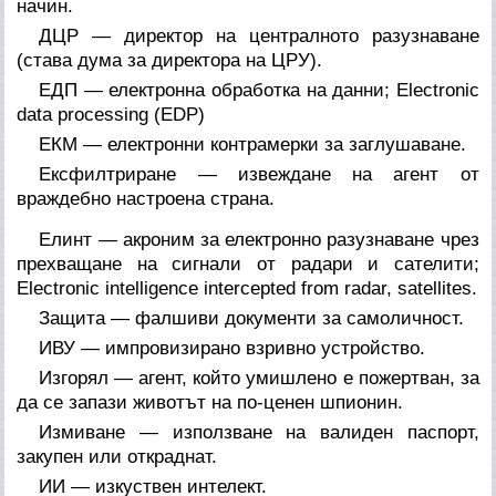
начин.
ДЦР — директор на централното разузнаване
(става дума за директора на ЦРУ).
ЕДП — електронна обработка на данни; Electronic
data processing (EDP)
ЕКМ — електронни контрамерки за заглушаване.
Ексфилтриране — извеждане на агент от
враждебно настроена страна.
Елинт — акроним за електронно разузнаване чрез
прехващане на сигнали от радари и сателити;
Electronic intelligence intercepted from radar, satellites.
Защита — фалшиви документи за самоличност.
ИВУ — импровизирано взривно устройство.
Изгорял — агент, който умишлено е пожертван, за
да се запази животът на по-ценен шпионин.
Измиване — използване на валиден паспорт,
закупен или откраднат.
ИИ — изкуствен интелект.