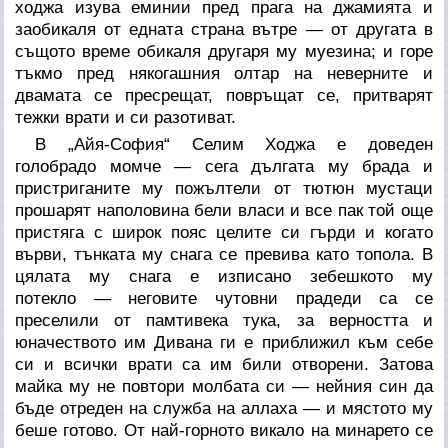
ходжа изува еминии пред прага на джамията и
заобикаля от едната страна вътре — от другата в
същото време обикаля другаря му муезина; и горе
тъкмо пред някогашния олтар на неверните и
двамата се пресрещат, повръщат се, притварят
тежки врати и си разотиват.
В „Айя-София“ Селим Ходжа е доведен
голобрадо момче — сега дългата му брада и
пристриганите му пожълтели от тютюн мустаци
прошарят наполовина бели власи и все пак той още
пристяга с широк пояс целите си гърди и когато
върви, тънката му снага се превива като топола. В
цялата му снага е изписано зебешкото му
потекло — неговите чутовни прадеди са се
преселили от памтивека тука, за верността и
юначеството им Дивана ги е приближил към себе
си и всички врати са им били отворени. Затова
майка му не повтори молбата си — нейния син да
бъде отреден на служба на аллаха — и мястото му
беше готово. От най-горното викало на минарето се