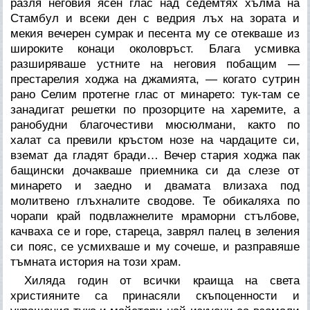
разля неговия ясен глас над седемтях хълма на
Стамбул и всеки ден с ведрия лъх на зората и
мекия вечерен сумрак и песента му се отекваше из
широките конаци околовръст. Блага усмивка
разширяваше устните на неговия побащим —
престарелия ходжа на джамията, — когато сутрин
рано Селим протегне глас от минарето: тук-там се
занадигат решетки по прозорците на харемите, а
ранобудни благочестиви мюсюлмани, както по
халат са превили кръстом нозе на чардаците си,
вземат да гладят бради… Вечер стария ходжа пак
бащински дочакваше приемника си да слезе от
минарето и заедно и двамата влизаха под
молитвено глъхналите сводове. Те обикаляха по
чорапи край подвлажнелите мраморни стълбове,
качваха се и горе, стареца, заврял палец в зеления
си пояс, се усмихваше и му сочеше, и разправяше
тъмната история на този храм.
Хиляда годин от всички краища на света
християните са принасяли скъпоценности и