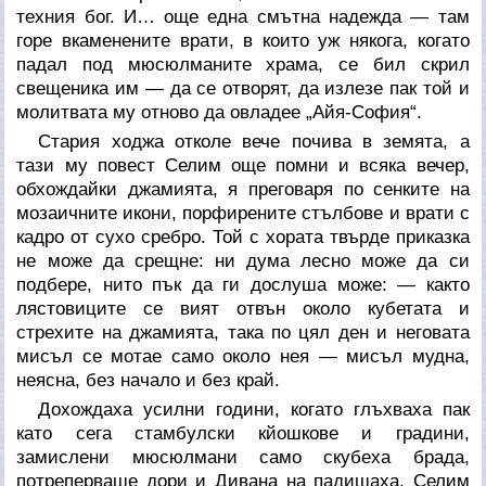
техния бог. И… още една смътна надежда — там
горе вкаменените врати, в които уж някога, когато
падал под мюсюлманите храма, се бил скрил
свещеника им — да се отворят, да излезе пак той и
молитвата му отново да овладее „Айя-София“.
Стария ходжа отколе вече почива в земята, а
тази му повест Селим още помни и всяка вечер,
обхождайки джамията, я преговаря по сенките на
мозаичните икони, порфирените стълбове и врати с
кадро от сухо сребро. Той с хората твърде приказка
не може да срещне: ни дума лесно може да си
подбере, нито пък да ги дослуша може: — както
лястовиците се вият отвън около кубетата и
стрехите на джамията, така по цял ден и неговата
мисъл се мотае само около нея — мисъл мудна,
неясна, без начало и без край.
Дохождаха усилни години, когато глъхваха пак
като сега стамбулски кйошкове и градини,
замислени мюсюлмани само скубеха брада,
потреперваше дори и Дивана на падишаха. Селим