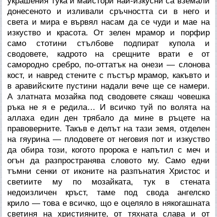
украшения тука и майстори най-изкусни са вземали
донесеното и изливали сръчността си в него и
света и мира е вървял насам да се чуди и мае на
изкуство и красота. От зелен мрамор и порфир
само стотини стълбове подпират купола и
сводовете, кадрото на срещните врати е от
самородно сребро, по-оттатък на онези — слонова
кост, и навред стените с пъстър мрамор, какъвто и
в аравийските пустини надали вече ще се намери.
А златната мозайка под сводовете сякаш човешка
ръка не я е редила… И всичко туй по волята на
аллаха един ден трябало да мине в ръцете на
правоверните. Такъв е делът на тази земя, отделен
на гяурина — плодовете от неговия пот и изкуство
да обира този, когото пророка е напътил с меч и
огън да разпространява словото му. Само едни
тъмни сенки от иконите на разпънатия Христос и
светиите му по мозайката, тук в стената
недоизличен кръст, таме под свода ангелско
крило — това е всичко, що е оцеляло в някогашната
светиня на християните, от тяхната слава и от