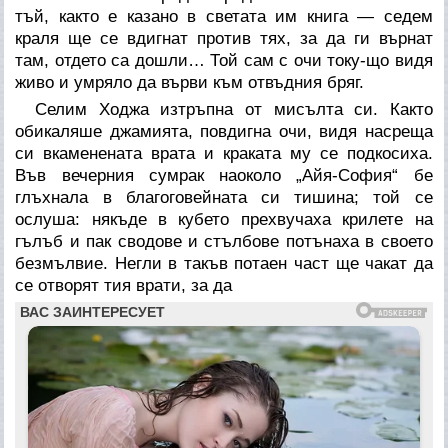
тъй, както е казано в светата им книга — седем
краля ще се вдигнат против тях, за да ги върнат
там, отдето са дошли… Той сам с очи току-що видя
живо и умряло да върви към отвъдния бряг.
Селим Ходжа изтръпна от мисълта си. Както
обикаляше джамията, повдигна очи, видя насреща
си вкаменената врата и краката му се подкосиха.
Във вечерния сумрак наоколо „Айя-София“ бе
глъхнала в благоговейната си тишина; той се
ослуша: някъде в кубето прехвучаха крилете на
гълъб и пак сводове и стълбове потънаха в своето
безмълвие. Негли в такъв потаен част ще чакат да
се отворят тия врати, за да