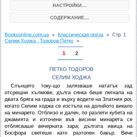
НАСТРОЙКИ....
СОДЕРЖАНИЕ....
Booksonline.com.ua
Классическая проза
Стр. 1
Селим Ходжа - Тодоров Петко
1
2
ПЕТКО ТОДОРОВ
СЕЛИМ ХОДЖА
Слънцето току-що залязваше нататък зад
отсрещни хълмове, дълга сянка беше легнала на
двата бряга на града и върху водите на Златния рог,
когато Селим ходжа се изстъпа на долнйото викало
на минарето. Отблизо и далеч, по разлети кубета на
джамията и източени във висини минарета се
отблясваше вечерната зара; дългата ивица на
Босфора светеше като разтопен бакър. Вече