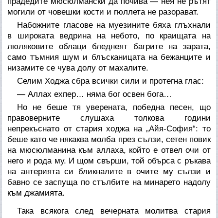
прадедите мюсюлмански да почива — нея не рътят
могили от човешки кости и гюллета не разорават.
Набожните гласове на муезините бяха глъхнали
в широката ведрина на небото, по краищата на
люляковите облаци бледнеят багрите на зарата,
само тъмния шум и блъсканицата на бежанците и
низамите се чува долу от махалите.
Селим Ходжа сбра всички сили и протегна глас:
— Аллах ехпер… няма бог освен бога…
Но не беше тя уверената, победна песен, що
правоверните слушаха толкова години
непрекъснато от стария ходжа на „Айя-София“: то
беше като че някаква молба през сълзи, сетен повик
на мюсюлманина към аллаха, който е отвел очи от
него и рода му. И щом свърши, той обърса с ръкава
на антерията си бликналите в очите му сълзи и
бавно се заспуща по стълбите на минарето надолу
към джамията.
Така всякога след вечерната молитва стария