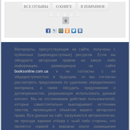
ВСЕ ОТЗЫВЫ
О КНИГЕ
В ИЗБРАННОЕ
0
Материалы, присутствующие на сайте, получены с
публичных (широкодоступных) ресурсов. Если вы
обладаете авторским правом на какую либо
информацию, размещенную на сайте
booksonline.com.ua
и не согласны с её
общедоступностью в будущем, то мы согласны
рассмотреть предложения по удалению определенного
материала, а также обсудить предложения о
договоренностях, разрешающих использовать данный
контент. Мы не отслеживаем действия пользователей,
которые самостоятельно выкладывают источники
текстов, являющиеся объектом вашего авторского
права. Все данные на сайт, загружаются автоматически,
не проходя заранее отбора с чьей либо стороны, что
является нормой в мировом опыте размещения