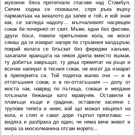
муезини бяха протегнали гласове над Стамбул,
Селим ходжа се поокашли, спря ръка върху
пармаклъка на викалото да запее и той, и кой знае
как, се загледа надолу… мълчаливият насрещен
сокак бе почернял от свят. Мъже, едни без фесове,
други боси, повели препълнени кола, не могат
сякаш да ги изкарат нагоре по стръмния калдъръм;
покрай колата се блъскат без фереджи ханъми,
захапали краищата на някоя дрипа вместо яшмак,
ту добитък завръщат, ту деца премятат на ръце и
всички напират в тесния сокак, не могат да изкарат
в препирнята си. Той подигна малко очи — и в
оттатъшния сокак, и в по-оттатъшния — долу от
моста чак, навред по пътища, сокаци и мегдани
плъзнали бежанци като мравуняк. Оставили в
пламъци къщи и градини, оставили засеяни с
трупове тепета и нивя, кой що можал хвърлил на
кола, и сляп и сакат дори търтил прязглава: —
видяха и разбраха до един, че няма вече живот и
мира за мюсюлманина отсам морето…