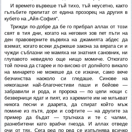
И времето вървеше тъй тихо, тъй неусетно, както
гълъбите прелитат от едина прозорец на другия в
кубето на „Айя-София“.
Трижди по-добре да бе го прибрал аллах от този
свят в тия дни, когато на неговия зов пет пъти на
ден правоверните вървяха на джамията абдес да
вземат, когато всеки държеше закона за вярата си и
чужди съблазни не мамяха ни знатния сановник, ни
глупавото невидяло още нищо момиче. Откогато
той почна да старее и по-високо от долнйото викало
на минарето не можеше да се изкачи, само вече
безчинства наоколо си гледаше. Синове на
някогашни най-благочестиви паши и бейове —
забравили и рода, и пророка — по цели нощи с
безверници ядат и пият, из харемите им не млъкват
никога песни и даарета, да спират който мъж
помине из пътя, дори и софтите — на другите за
пример да бъдат — тръгнаха и те с чалми,
разнебитени като врабчи гнезда. И аллах отведе
очи от тях. Сега ред по ред се изпълнява всичко