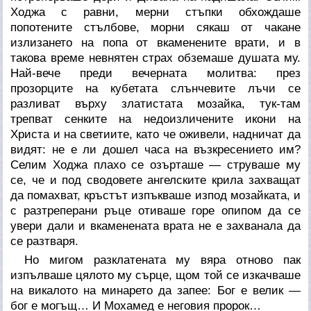
Ходжа с равни, мерни стъпки обхождаше
попотените стълбове, морни сякаш от чакане
излизането на попа от вкаменените врати, и в
такова време невнятен страх обземаше душата му.
Най-вече преди вечерната молитва: през
прозорците на кубетата слънчевите лъчи се
разливат върху златистата мозайка, тук-там
трепват сенките на недоизличените икони на
Христа и на светиите, като че оживели, надничат да
видят: не е ли дошел часа на възкресението им?
Селим Ходжа плахо се озърташе — струваше му
се, че и под сводовете ангелските крила захващат
да помахват, кръстът изпъкваше изпод мозайката, и
с разтреперани ръце отиваше горе опипом да се
увери дали и вкаменената врата не е захванала да
се разтваря.
Но мигом разклатената му вяра отново пак
изпълваше цялото му сърце, щом той се изкачваше
на викалото на минарето да запее: Бог е велик —
бог е могъщ… И Мохамед е неговия пророк…