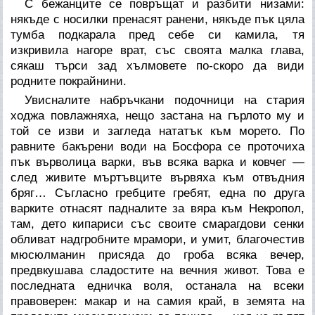
С бежанците се повръщат и разбити низами:
някъде с носилки пренасят ранени, някъде пък цяла
тумба подкарала пред себе си камила, тя
изкривила нагоре врат, със своята малка глава,
сякаш търси зад хълмовете по-скоро да види
родните покрайнини.
Увисналите набръчкани подочници на стария
ходжа повлажняха, нещо застана на гърлото му и
той се изви и загледа нататък към морето. По
равните бакърени води на Босфора се проточиха
пък върволица варки, във всяка варка и ковчег —
след живите мъртъвците вървяха към отвъдния
бряг… Съгласно гребците гребят, една по друга
варките отнасят падналите за вяра към Некропол,
там, дето кипариси със своите смарагдови сенки
обливат надгробните мрамори, и умит, благочестив
мюсюлманин присяда до гроба всяка вечер,
предвкушава сладостите на вечния живот. Това е
последната едничка воля, останала на всеки
правоверен: макар и на самия край, в земята на