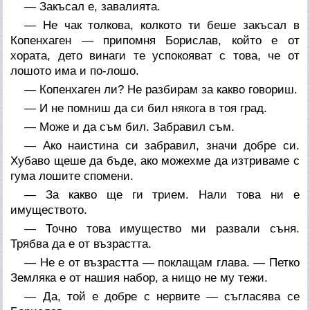
— Закъсал е, завалията.
— Не чак толкова, колкото ти беше закъсал в
Копенхаген — припомня Борислав, който е от
хората, дето винаги те успокояват с това, че от
лошото има и по-лошо.
— Копенхаген ли? Не разбирам за какво говориш.
— И не помниш да си бил някога в тоя град.
— Може и да съм бил. Забравил съм.
— Ако наистина си забравил, значи добре си.
Хубаво щеше да бъде, ако можехме да изтриваме с
гума лошите спомени.
— За какво ще ги трием. Нали това ни е
имуществото.
— Точно това имущество ми развали съня.
Трябва да е от възрастта.
— Не е от възрастта — поклащам глава. — Петко
Земляка е от нашия набор, а нищо не му тежи.
— Да, той е добре с нервите — съгласява се