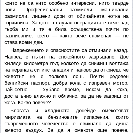
които не са нито особено интересни, нито твърде
нови. Професионални размисли, машинални
размисли, лишени дори от обичайната нотка на
горчивина. Защото в случая операцията е вече зад
гърба ми и тя е била осъществена почти по
разписание, което — както вече споменах — не
става всеки ден.
Напрежението и опасностите са отминали назад.
Напред е пътят на спокойното завръщане. Две
хиляди километра път, колкото да снижиш волтажа
на нервната си инсталация и наново да откриеш, че
животът не е толкова лош. Почти редовен
белгийски паспорт, добра кола с изправен мотор,
най-сетне — хубаво време, искам да кажа,
достатъчно влажно и облачно, за да не завриш от
жега. Какво повече?
Влагата и хладината донейде омекотяват
миризмата на бензиновите изпарения, които
съвременното човечество е свикнало да диша
вместо въздух. За да я омекотя още повече,