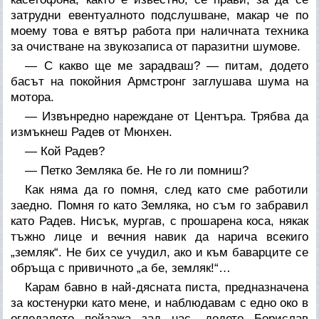
затрудни евентуалното подслушване, макар че по
моему това е вятър работа при наличната техника
за очистване на звукозаписа от паразитни шумове.
— С какво ще ме зарадваш? — питам, додето
басът на покойния Армстронг заглушава шума на
мотора.
— Извънредно нареждане от Центъра. Трябва да
измъкнеш Радев от Мюнхен.
— Кой Радев?
— Петко Земляка бе. Не го ли помниш?
Как няма да го помня, след като сме работили
заедно. Помня го като Земляка, но съм го забравил
като Радев. Нисък, мургав, с прошарена коса, някак
тъжно лице и вечния навик да нарича всекиго
„земляк“. Не бих се учудил, ако и към баварците се
обръща с привичното „а бе, земляк!“…
Карам бавно в най-дясната писта, предназначена
за костенурки като мене, и наблюдавам с едно око в
огледалото пейзажа зад нас, додето Борислав