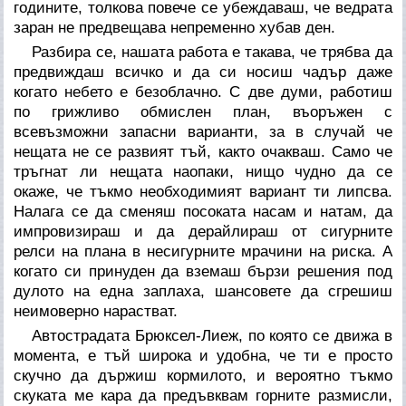
годините, толкова повече се убеждаваш, че ведрата
заран не предвещава непременно хубав ден.
Разбира се, нашата работа е такава, че трябва да
предвиждаш всичко и да си носиш чадър даже
когато небето е безоблачно. С две думи, работиш
по грижливо обмислен план, въоръжен с
всевъзможни запасни варианти, за в случай че
нещата не се развият тъй, както очакваш. Само че
тръгнат ли нещата наопаки, нищо чудно да се
окаже, че тъкмо необходимият вариант ти липсва.
Налага се да сменяш посоката насам и натам, да
импровизираш и да дерайлираш от сигурните
релси на плана в несигурните мрачини на риска. А
когато си принуден да вземаш бързи решения под
дулото на една заплаха, шансовете да сгрешиш
неимоверно нарастват.
Автострадата Брюксел-Лиеж, по която се движа в
момента, е тъй широка и удобна, че ти е просто
скучно да държиш кормилото, и вероятно тъкмо
скуката ме кара да предъвквам горните размисли,