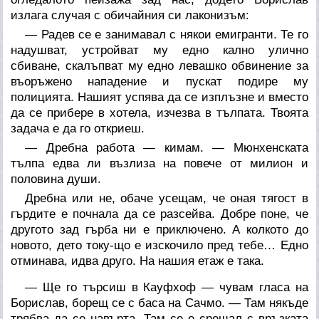
излага случая с обичайния си лаконизъм:
— Радев се е занимавал с някои емигранти. Те го
надушват, устройват му едно кално улично
сбиване, скалъпват му едно левашко обвинение за
въоръжено нападение и пускат подире му
полицията. Нашият успява да се изплъзне и вместо
да се прибере в хотела, изчезва в тълпата. Твоята
задача е да го откриеш.
— Дребна работа — кимам. — Мюнхенската
тълпа едва ли възлиза на повече от милион и
половина души.
Дребна или не, обаче усещам, че оная тягост в
гърдите е почнала да се разсейва. Добре поне, че
другото зад гърба ни е приключено. А колкото до
новото, дето току-що е изскочило пред тебе… Едно
отминава, идва друго. На нашия етаж е така.
— Ще го търсиш в Кауфхоф — чувам гласа на
Борислав, борещ се с баса на Сачмо. — Там някъде
трябва да се навърта. Там се е срещал с връзката