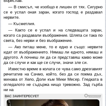
Борислав.
— В смисъл, че изобщо е лишен от тях. Сигурно
се е успал оная заран, когато господ е раздавал
нервите.
— Късметлия.
— Както се е успал и на следващата заран,
когато са раздавали въображение. Шляпа си така по
света, без нерви и без въображение.
— Ако питаш мене, то е едно и също: нервите
идат от въображението. Нямаш ли едното, нямаш и
другото. А почнеш ли да си представяш какво може
да се случи и как ще се случи, значи зле си.
Известно време в колата се чува само дрезгавият
речитатив на Сачмо, който, без да си поема дъх,
минава от Хело, Доли към Мики Месер. Гледката в
огледалото не съдържа нищо тревожно. Зад гърба
ни на