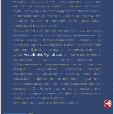
которые самостоятельно выкладывают источники
текстов, являющиеся объектом вашего авторского
права. Все данные на сайт, загружаются автоматически,
не проходя заранее отбора с чьей либо стороны, что
является нормой в мировом опыте размещения
информации в сети интернет.
Не смотря на это, при возникновении у Вас вопросов
касательно ссылок на информацию, размещенную на
нашем сайте, правообладателями которой Вы
являетесь, просим обращаться к нам с интересующим
запросом. Для этого требуется переслать е-mail на
адрес:
vse.biblioteki@gmail.com
. В письме настоятельно
рекомендуем подать такие сведения :
1.Документальное подтверждение ваших прав на
материал, защищённый авторским правом:
отсканированный документ с печатью, либо иная
контактная информация, позволяющая однозначно
идентифицировать вас, как правообладателя данного
материала. 2. Прямые ссылки на страницы сайта,
которые содержат ссылки на файлы, которые есть
необходимость откорректировать.
Все права защищенны booksonline.com.ua