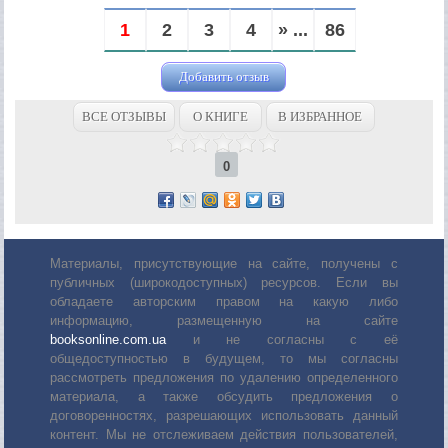
1
2
3
4
» ...
86
Добавить отзыв
ВСЕ ОТЗЫВЫ
О КНИГЕ
В ИЗБРАННОЕ
0
Материалы, присутствующие на сайте, получены с
публичных (широкодоступных) ресурсов. Если вы
обладаете авторским правом на какую либо
информацию, размещенную на сайте
booksonline.com.ua
и не согласны с её
общедоступностью в будущем, то мы согласны
рассмотреть предложения по удалению определенного
материала, а также обсудить предложения о
договоренностях, разрешающих использовать данный
контент. Мы не отслеживаем действия пользователей,