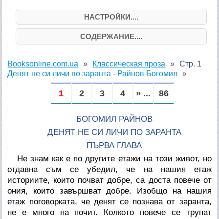
НАСТРОЙКИ....
СОДЕРЖАНИЕ....
Booksonline.com.ua
Классическая проза
Стр. 1
Денят не си личи по заранта - Райнов Богомил
1
2
3
4
» ...
86
БОГОМИЛ РАЙНОВ
ДЕНЯТ НЕ СИ ЛИЧИ ПО ЗАРАНТА
ПЪРВА ГЛАВА
Не знам как е по другите етажи на този живот, но
отдавна съм се убедил, че на нашия етаж
историите, които почват добре, са доста повече от
ония, които завършват добре. Изобщо на нашия
етаж поговорката, че денят се познава от заранта,
не е много на почит. Колкото повече се трупат