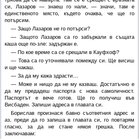
си, Лазаров — знаеш го нали, — значи, там е
единственото място, където очаква, че ще го
потърсим.
— Защо Лазаров не го потърси?
— Защото Лазаров са го забъркали в същата
каша още по-зле: задържан е.
— По кое време са се срещали в Кауфхоф?
— Това са го уточнявали помежду си. Ще висиш
и ще чакаш.
— За да му кажа здрасти…
— Може и нищо да не му казваш. Достатъчно е
да му предадеш паспорта с нова самоличност.
Паспортът е вече готов. Ще го получиш във
Висбаден. Запиши адреса в главата си.
Борислав произнася бавно съответния адрес и
аз, преди да го запиша в главата си, го повтарям
гласно, за да не стане някоя грешка. После
заключавам: