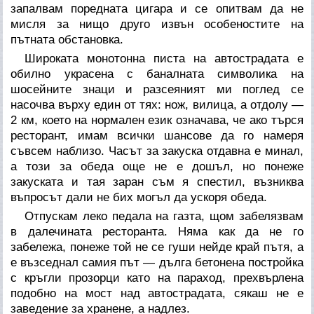
запалвам поредната цигара и се опитвам да не
мисля за нищо друго извън особеностите на
пътната обстановка.
Широката монотонна писта на автострадата е
обилно украсена с баналната символика на
шосейните знаци и разсеяният ми поглед се
насочва върху един от тях: нож, вилица, а отдолу —
2 км, което на нормален език означава, че ако търся
ресторант, имам всички шансове да го намеря
съвсем наблизо. Часът за закуска отдавна е минал,
а този за обеда още не е дошъл, но понеже
закуската и тая заран съм я спестил, възниква
въпросът дали не бих могъл да ускоря обеда.
Отпускам леко педала на газта, щом забелязвам
в далечината ресторанта. Няма как да не го
забележа, понеже той не се гуши нейде край пътя, а
е възседнал самия път — дълга бетонена постройка
с кръгли прозорци като на параход, прехвърлена
подобно на мост над автострадата, сякаш не е
заведение за хранене, а надлез.