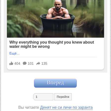
Вперед
Вы читаете
Денят не си личи по заранта