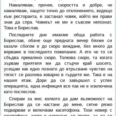
Намалявам, прочее, скоростта и добре, че
намалявам, защото точно до отклонението, водещо
към ресторанта, е застанал човек, който ми прави
знак да спра. Човекът не ми е съвсем непознат.
Това е Борислав.
Последните дни имахме обща работа с
Борислав, обаче още предната вечер бяхме си
казали сбогом и до скоро виждане, без много да
вярваме в последното пожелание. А ето че то се
сбъдва прекалено скоро. Толкова скоро, та когато
зървам приятеля ми да стърчи край шосето,
усещам как едно познато до втръсване чувство на
тягост се разлива коварно в гърдите ми. Така е на
нашия етаж. Дори да си завършил с успех
операцията, една инфекция все пак не е изключена
като послеслов.
Спирам за миг, колкото да дам възможност на
Борислав да се настани до мене, сетне рязко
подкарвам и включвам касетофона. Този номер с
касетофона, както е известно, се прави, за да се