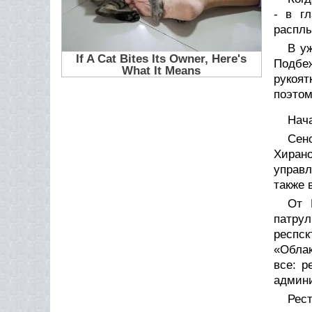
- в г
расплы
В у
Подбеж
рукоят
поэтом
Нач
Сен
Хиран
управл
также 
От 
патру
респск
«Облак
все: р
админи
Рес