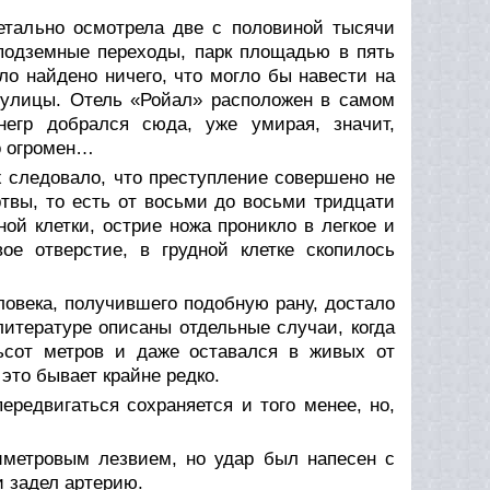
тально осмотрела две с половиной тысячи
 подземные переходы, парк площадью в пять
ыло найдено ничего, что могло бы навести на
 улицы. Отель «Ройал» расположен в самом
негр добрался сюда, уже умирая, значит,
ио огромен…
 следовало, что преступление совершено не
твы, то есть от восьми до восьми тридцати
ной клетки, острие ножа проникло в легкое и
ое отверстие, в грудной клетке скопилось
ловека, получившего подобную рану, достало
литературе описаны отдельные случаи, когда
тьсот метров и даже оставался в живых от
это бывает крайне редко.
ередвигаться сохраняется и того менее, но,
метровым лезвием, но удар был напесен с
и задел артерию.