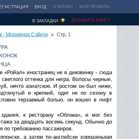
ЕГИСТРАЦИЯ
ВХОД
Я ЧИТАЮ!
МОЙ ПРОФИЛЬ
ДОБАВИТЬ КНИГУ
В ЗАКЛАДКИ
 - Моримура Сэйити
Стр. 1
УРА
ЖОНОК
НЦА
ле «Ройал» иностранец не в диковинку - сюда
 светлого оттенка для негра. Волосы черные,
уй, нечто азиатское. И ростом он был ниже,
дтянутый и крепкий, одет не по сезону в
 словно терзаемый болью, он вошел в лифт
здания, к ресторану «Облака», и мог без
 этажа за двадцать восемь секунд. Обычно до
ся по требованию пассажиров.
японски, а затем по-английски хорошенькая