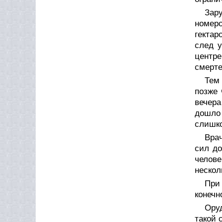
Зар
номеро
гектар
след у
центр
смерте
Тем
позже 
вечера
дошло
слишко
Врач
сил до
челов
нескол
При
конечн
Ору
такой 