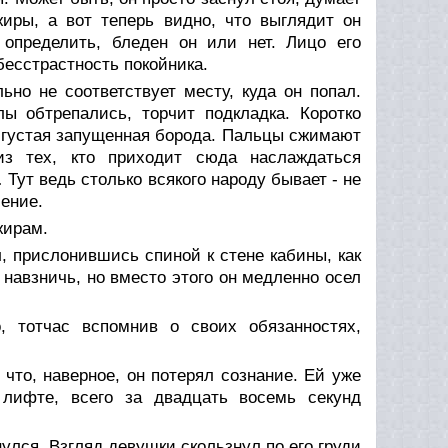
жиры, а вот теперь видно, что выглядит он
 определить, бледен он или нет. Лицо его
 бесстрастность покойника.
ьно не соответствует месту, куда он попал.
ы обтрепались, торчит подкладка. Коротко
 густая запущенная борода. Пальцы сжимают
з тех, кто приходит сюда наслаждаться
ут ведь столько всякого народу бывает - не
ение.
жирам.
, прислонившись спиной к стене кабины, как
т навзничь, но вместо этого он медленно осел
, тотчас вспомнив о своих обязанностях,
 что, наверное, он потерял сознание. Ей уже
 лифте, всего за двадцать восемь секунд
улся. Взгляд девушки скользнул по его груди