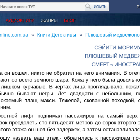
Р
АУДИОКНИГИ
ЖАНРЫ
БЛОГ
nline.com.ua
Книги Детективы
Плюшевый медвежонок
СЭЙИТИ МОРИМ
ПЛЮШЕВЫЙ МЕДВЕ
СМЕРТЬ ИНОСТРА
а он вошел, никто не обратил на него внимания. В оте
ают со всего земного шара. Кожа у него была довольно
слишком курчавые. В чертах лица проглядывало, пожал
бычно бывают негры. Лет двадцати с небольшим, по
мокаемый плащ макси. Тяжелой, скованной походкой,
дним.
ростной лифт поднимал пассажиров на самый верх 
вок преодолеть сто пятьдесят метров до сорок второго
того этажа он шел без задержек, а затем останавливал
рошу назвать ваш этаж,- обратилась к пассажирам по-