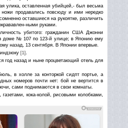
ая улика, оставленная убийцей,- был весьма
же ножи продавались повсюду и ими нередко
сомненно оставшиеся на рукоятке, различить
 окрававлен-ными руками.
 личность убитого: гражданин США Джонни
в доме № 107 по 123-й улице; в Японию ему
ому назад, 13 сентября. В Японии впервые.
Синдзюку
[1]
.
ся год назад и ныне процветающий отель для
юль, в холле за конторкой сидпт портье, а
одных номеров почти нет: бой не вертится в
лючи, сами поднимаются в свои комнаты.
 газетами, кока-колой, рисовыми колобками,