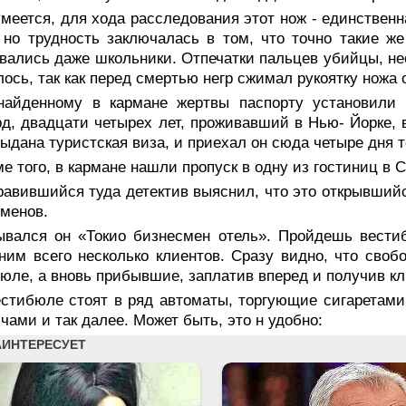
меется, для хода расследования этот нож - единственн
 но трудность заключалась в том, что точно такие 
вались даже школьники. Отпечатки пальцев убийцы, не
лось, так как перед смертью негр сжимал рукоятку ножа
найденному в кармане жертвы паспорту установили
д, двадцати четырех лет, проживавший в Нью- Йорке, 
ыдана туристская виза, и приехал он сюда четыре дня т
е того, в кармане нашли пропуск в одну из гостиниц в 
равившийся туда детектив выяснил, что это открывший
менов.
ывался он «Токио бизнесмен отель». Пройдешь вестиб
ним всего несколько клиентов. Сразу видно, что своб
юле, а вновь прибывшие, заплатив вперед и получив к
стибюле стоят в ряд автоматы, торгующие сигаретами,
чами и так далее. Может быть, это н удобно: