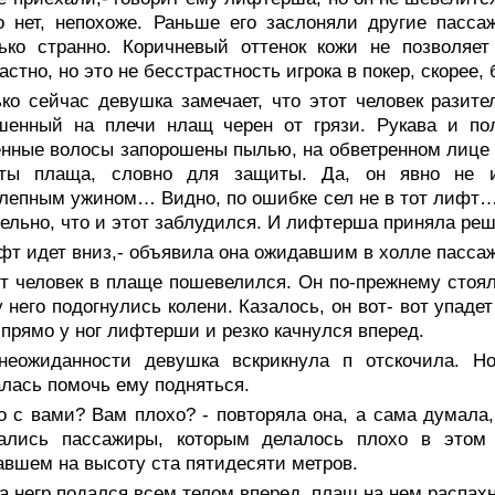
о нет, непохоже. Раньше его заслоняли другие пасса
ько странно. Коричневый оттенок кожи не позволяет
астно, но это не бесстрастность игрока в покер, скорее,
ко сейчас девушка замечает, что этот человек разител
шенный на плечи нлащ черен от грязи. Рукава и пол
нные волосы запорошены пылью, на обветренном лице
оты плаща, словно для защиты. Да, он явно не и
лепным ужином… Видно, по ошибке сел не в тот лифт… Т
ельно, что и этот заблудился. И лифтерша приняла реш
фт идет вниз,- объявила она ожидавшим в холле пасса
т человек в плаще пошевелился. Он по-прежнему стоял
у него подогнулись колени. Казалось, он вот- вот упаде
 прямо у ног лифтерши и резко качнулся вперед.
неожиданности девушка вскрикнула п отскочила. Но
лась помочь ему подняться.
о с вами? Вам плохо? - повторяла она, а сама думала,
чались пассажиры, которым делалось плохо в этом
вшем на высоту ста пятидесяти метров.
а негр подался всем телом вперед, плащ на нем распахн