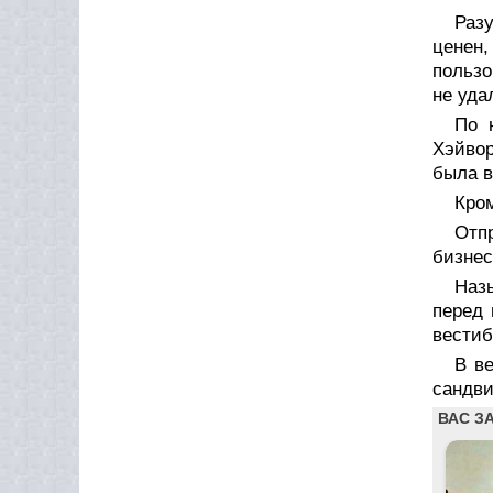
Разу
ценен,
пользо
не уда
По 
Хэйвор
была в
Кром
Отп
бизнес
Наз
перед 
вестиб
В ве
сандви