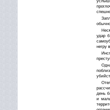
услыша
прогло
спешно
Зап
обычно
Несм
удар б
самоуб
негру 
Инсп
престу
Одн
побли
убийст
Оте
рассчи
день б
и мал
террит
ограни