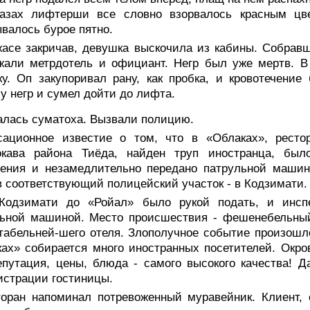
лазах лифтерши все словно взорвалось красным цв
валось бурое пятно.
жасе закричав, девушка выскочила из кабины. Собравш
али метрдотель и официант. Негр был уже мертв. В 
ку. Оп закупоривал рану, как пробка, и кровотечени
у негр и сумел дойти до лифта.
алась суматоха. Вызвали полицию.
сационное известие о том, что в «Облаках», рестор
окава района Тиёда, найден труп иностранца, был
ения и незамедлительно передано патрульной машине
в соответствующий полицейский участок - в Кодзимати.
Кодзимати до «Ройал» было рукой подать, и инсп
льной машиной. Место происшествия - фешенебельный
табельней-шего отеля. Злополучное событие произошло 
ах» собирается много иностранных посетителей. Окров
епутация, цены, блюда - самого высокого качества! Д
страции гостиницы.
торан напоминал потревоженный муравейник. Клиент,