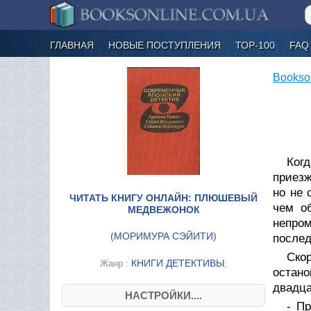
ГЛАВНАЯ
НОВЫЕ ПОСТУПЛЕНИЯ
ТОР-100
FAQ
Bookso
Когд
приезж
но не 
ЧИТАТЬ КНИГУ ОНЛАЙН: ПЛЮШЕВЫЙ
чем о
МЕДВЕЖОНОК
непро
(
МОРИМУРА СЭЙИТИ
)
после
Ско
КНИГИ ДЕТЕКТИВЫ
Жанр :
;
остано
двадца
НАСТРОЙКИ....
- П