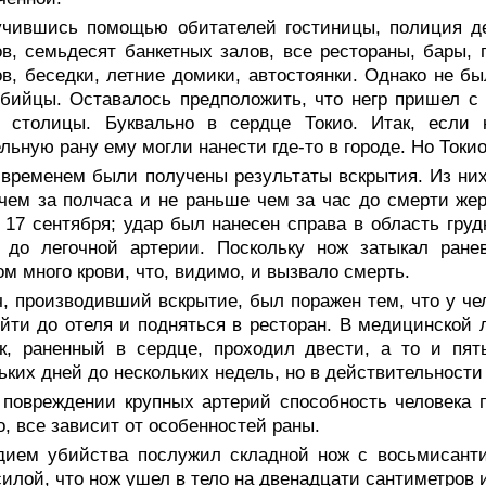
учившись помощью обитателей гостиницы, полиция де
в, семьдесят банкетных залов, все рестораны, бары,
ов, беседки, летние домики, автостоянки. Однако не б
бийцы. Оставалось предположить, что негр пришел с
е столицы. Буквально в сердце Токио. Итак, если 
льную рану ему могли нанести где-то в городе. Но Ток
 временем были получены результаты вскрытия. Из них
чем за полчаса и не раньше чем за час до смерти жер
 17 сентября; удар был нанесен справа в область груд
 до легочной артерии. Поскольку нож затыкал ранев
м много крови, что, видимо, и вызвало смерть.
, производивший вскрытие, был поражен тем, что у че
йти до отеля и подняться в ресторан. В медицинской 
ек, раненный в сердце, проходил двести, а то и пя
ьких дней до нескольких недель, но в действительности 
 повреждении крупных артерий способность человека п
о, все зависит от особенностей раны.
дием убийства послужил складной нож с восьмисанти
силой, что нож ушел в тело на двенадцати сантиметров 