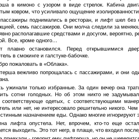
рша в кимоно с узором в виде стрелок. Кабина дви
тым ковром, что усиливало ощущение изолированности
 пассажиры поднимались в ресторан, и лифт шел без о
кцией, семь пассажиров. Они молча следили за меняю
явно располагавшие средствами и досугом, вероятно, р
ой. Все, кроме одного…
т плавно остановился. Перед открывшимися дверь
тель в смокинге и галстуке-бабочке.
бро пожаловать в «Облака».
терша вежливо попрощалась с пассажирами, и они оди
ана.
сь ужинали только избранные. За один вечер она трат
ить сотни голодных. Но об этом никто не задумывал
 соответствующе одетых, с соответствующими манер
тель или нет, не интересовало решительно никого. Че
истинным назначением еды. Однако многие игнорируют э
ина лифта опустела. Нет, впрочем, кто-то еще остал
ется выходить. Это тот негр, в плаще, что входил после
е приехали,- говорит ему лифтерша, но он не шевелится