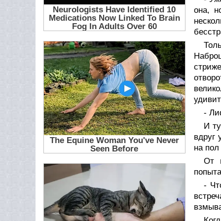
она, н
нескол
бесстр
Толь
Набро
стриже
отвор
велико
удивит
- Ли
И ту
вдруг 
на пол
От 
попыта
- Чт
встре
взмыва
Когд