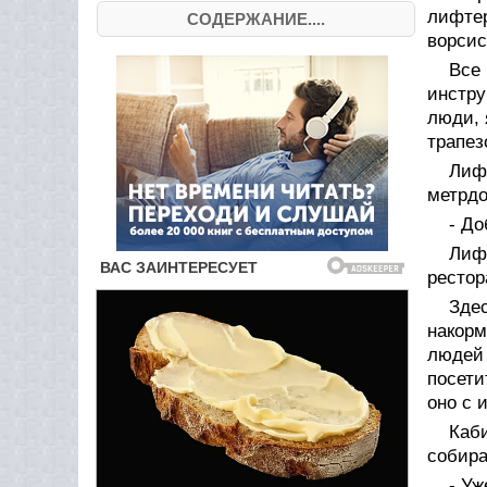
лифте
СОДЕРЖАНИЕ....
ворсис
Все
инстру
люди, 
трапез
Лиф
метрдо
- До
Лиф
рестор
Зде
накорм
людей
посети
оно с 
Каб
собира
- Уж