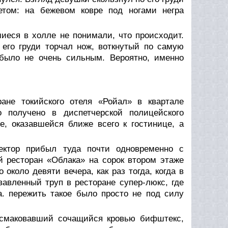
етом: на бежевом ковре под ногами негра
иеся в холле не понимали, что происходит.
его груди торчал нож, воткнутый по самую
е было не очень сильным. Вероятно, именно
ане токийского отеля «Ройал» в квартале
о получено в диспетчерской полицейского
, оказавшейся ближе всего к гостинице, а
ектор прибыл туда почти одновременно с
 ресторан «Облака» на сорок втором этаже
около девяти вечера, как раз тогда, когда в
авленный труп в ресторане супер-люкс, где
а. пережить такое было просто не под силу
 смаковавший сочащийся кровью бифштекс,