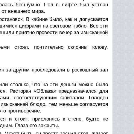
галась бесшумно. Пол в лифте был устлан
 от внешнего мира.
становок. В кабине было, как и допускается
щимися цифрами на световом табло. Все эти
ешили приятно провести вечер за изысканной
ми стоял, почтительно склонив голову,
н за другим проследовали в роскошный зал
или столько, что на эти деньги можно было
ся. Ресторан «Облака» предназначался для
ами, соответствующим капиталом. Голоден
м изысканней блюдо, тем меньше согласуется
то противоречие.
ся и стоит, прислонясь к стене, будто не
дним. Глаза его закрыты.
. Может быть, он просто заснул стоя, думает