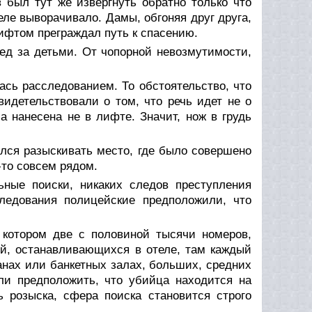
 был тут же извергнуть обратно только что
еле выворачивало. Дамы, обгоняя друг друга,
ифтом преграждал путь к спасению.
ед за детьми. От чопорной невозмутимости,
ась расследованием. То обстоятельство, что
видетельствовали о том, что речь идет не о
а нанесена не в лифте. Значит, нож в грудь
ился разыскивать место, где было совершено
-то совсем рядом.
ьные поиски, никаких следов преступления
ледования полицейские предположили, что
 котором две с половиной тысячи номеров,
ей, останавливающихся в отеле, там каждый
нах или банкетных залах, больших, средних
ли предположить, что убийца находится на
ь розыска, сфера поиска становится строго