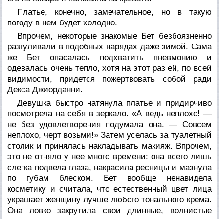
Платье, конечно, замечательное, но в такую
погоду в нем будет холодно.
Впрочем, некоторые знакомые Бет безбоязненно
разгуливали в подобных нарядах даже зимой. Сама
же Бет опасалась подхватить пневмонию и
одевалась очень тепло, хотя на этот раз ей, по всей
видимости, придется пожертвовать собой ради
Декса Джиорданни.
Девушка быстро натянула платье и придирчиво
посмотрела на себя в зеркало. «А ведь неплохо! —
не без удовлетворения подумала она. — Совсем
неплохо, черт возьми!» Затем уселась за туалетный
столик и принялась накладывать макияж. Впрочем,
это не отняло у нее много времени: она всего лишь
слегка подвела глаза, накрасила ресницы и мазнула
по губам блеском. Бет вообще ненавидела
косметику и считала, что естественный цвет лица
украшает женщину лучше любого тонального крема.
Она ловко закрутила свои длинные, волнистые