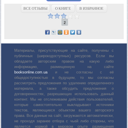
ВСЕ ОТЗЫВЫ
О КНИГЕ
В ИЗБРАННОЕ
2
Материалы, присутствующие на сайте, получены с
публичных (широкодоступных) ресурсов. Если вы
обладаете авторским правом на какую либо
информацию, размещенную на сайте
booksonline.com.ua
и не согласны с её
общедоступностью в будущем, то мы согласны
рассмотреть предложения по удалению определенного
материала, а также обсудить предложения о
договоренностях, разрешающих использовать данный
контент. Мы не отслеживаем действия пользователей,
которые самостоятельно выкладывают источники
текстов, являющиеся объектом вашего авторского
права. Все данные на сайт, загружаются автоматически,
не проходя заранее отбора с чьей либо стороны, что
является нормой в мировом опыте размещения