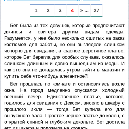
1
2
3
4
» ...
27
Бет была из тех девушек, которые предпочитают
джинсы и свитера другим видам одежды.
Разумеется, у нее было несколько сшитых на заказ
костюмов для работы, но они выглядели слишком
чопорно для свидания, а красное шерстяное платье,
которое Бет берегла для особых случаев, оказалось
слишком длинным и давно вышедшим из моды. И
как это она не догадалась утром зайти в магазин и
купить себе что-нибудь элегантное?!
Бет прошлась по комнате и остановилась возле
окна. На город медленно опускался холодный
осенний вечер. Единственное платье, которое,
годилось для свидания с Дексом, висело в шкафу с
прошлого июля — тогда Бет купила его для
выпускного бала. Простое черное платье до колен, с
открытой спиной и глубоким декольте. Бет достала
его из шкафа и положила на кровать.