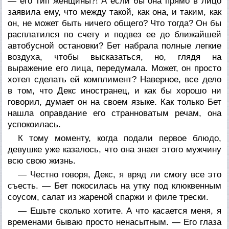
— его тип женщины?! А если бы она прямо в лицо
заявила ему, что между такой, как она, и таким, как
он, не может быть ничего общего? Что тогда? Он бы
расплатился по счету и подвез ее до ближайшей
автобусной остановки? Бет набрала полные легкие
воздуха, чтобы высказаться, но, глядя на
выражение его лица, передумала. Может, он просто
хотел сделать ей комплимент? Наверное, все дело
в том, что Декс иностранец, и как бы хорошо ни
говорил, думает он на своем языке. Как только Бет
нашла оправдание его странноватым речам, она
успокоилась.
К тому моменту, когда подали первое блюдо,
девушке уже казалось, что она знает этого мужчину
всю свою жизнь.
— Честно говоря, Декс, я вряд ли смогу все это
съесть. — Бет покосилась на утку под клюквенным
соусом, салат из жареной спаржи и филе трески.
— Ешьте сколько хотите. А что касается меня, я
временами бываю просто ненасытным. — Его глаза