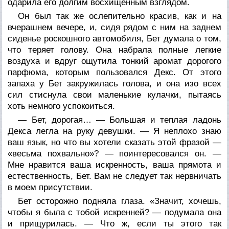
одарила его долгим восхищенным взглядом.
Он был так же ослепительно красив, как и на
вчерашнем вечере, и, сидя рядом с ним на заднем
сиденье роскошного автомобиля, Бет думала о том,
что теряет голову. Она набрала полные легкие
воздуха и вдруг ощутила тонкий аромат дорогого
парфюма, которым пользовался Декс. От этого
запаха у Бет закружилась голова, и она изо всех
сил стиснула свои маленькие кулачки, пытаясь
хоть немного успокоиться.
— Бет, дорогая… — Большая и теплая ладонь
Декса легла на руку девушки. — Я неплохо знаю
ваш язык, но что вы хотели сказать этой фразой —
«весьма похвально»? — поинтересовался он. —
Мне нравится ваша искренность, ваша прямота и
естественность, Бет. Вам не следует так нервничать
в моем присутствии.
Бет осторожно подняла глаза. «Значит, хочешь,
чтобы я была с тобой искренней? — подумала она
и прищурилась. — Что ж, если ты этого так