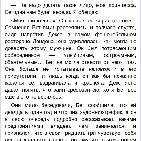
— Не надо делать такое лицо, моя принцесса.
Сегодня нам будет весело. Я обещаю.
«Моя принцесса»! Он назвал ее «принцессой»…
Сомнения Бет вмиг рассеялись, и полчаса спустя,
сидя напротив Декса в самом фешенебельном
ресторане Лондона, она удивлялась, как могла не
доверять этому мужчине. Он был потрясающим
собеседником — улыбчивым, остроумным,
обаятельным… Бет не могла отвести от него глаз.
Она больше не испытывала неловкости в его
присутствии, и лишь когда он как бы нечаянно
касался ее, вздрагивала и краснела. Декс ясно
давал понять, что заинтересован ею, хотя Бет все
еще в это не верилось.
Они мило беседовали, Бет сообщила, что ей
двадцать один год и что она художник-график, а он
в свою очередь подробно рассказывал, какими
предприятиями владеет, чем занимается, и
признался, что в свои тридцать три чувствует себя
лет на двадцать старше, потому что почти совсем