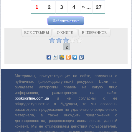
1
2
3
4
» ...
27
Добавить отзыв
ВСЕ ОТЗЫВЫ
О КНИГЕ
В ИЗБРАННОЕ
2
Материалы, присутствующие на сайте, получены с
публичных (широкодоступных) ресурсов. Если вы
обладаете авторским правом на какую либо
информацию, размещенную на сайте
booksonline.com.ua
и не согласны с её
общедоступностью в будущем, то мы согласны
рассмотреть предложения по удалению определенного
материала, а также обсудить предложения о
договоренностях, разрешающих использовать данный
контент. Мы не отслеживаем действия пользователей,
которые самостоятельно выкладывают источники