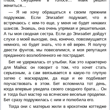
глаза, смущение в голосе… Майк решил
жениться…
— Я не хочу обращаться к своим прежним
подружкам. Если Элизабет подумает, что я
встречаюсь с кем-то еще, у меня не будет никаких
шансов. Знаешь, она очень упрямая и решительная.
А ты моя сводная сестра. Если до Элизабет дойдут
слухи о моей выходке, она, конечно, повозмущается
немного, но будет знать, что я ей верен. Я получу
двести фунтов, мы повеселимся, и моя репутация
преданного возлюбленного не пострадает.
Бет не удержалась от улыбки. Как это характерно
для Майка: он говорит о том, что хочет стать
серьезным, а сам ввязывается в какую-то глупую
затею с маскарадом, да еще и ее подбивает
поучаствовать в этом. Бет вспомнила тот день,
когда впервые увидела своего сводного брата… Он
и тогда был мастер на всяческие веселые проделки.
Бет сразу подружилась с ним и полюбила его.
Тогда они с матерью жили в крохотном коттедже