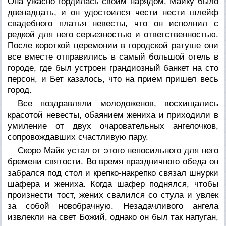
Она ужасно гордилась своим нарядом. Майку было
двенадцать, и он удостоился чести нести шлейф
свадебного платья невесты, что он исполнил с
редкой для него серьезностью и ответственностью.
После короткой церемонии в городской ратуше они
все вместе отправились в самый большой отель в
городе, где был устроен грандиозный банкет на сто
персон, и Бет казалось, что на прием пришел весь
город.
Все поздравляли молодоженов, восхищались
красотой невесты, обаянием жениха и приходили в
умиление от двух очаровательных ангелочков,
сопровождавших счастливую пару.
Скоро Майк устал от этого непосильного для него
бремени святости. Во время праздничного обеда он
забрался под стол и крепко-накрепко связал шнурки
шафера и жениха. Когда шафер поднялся, чтобы
произнести тост, жених свалился со стула и увлек
за собой новобрачную. Незадачливого ангела
извлекли на свет Божий, однако он был так напуган,