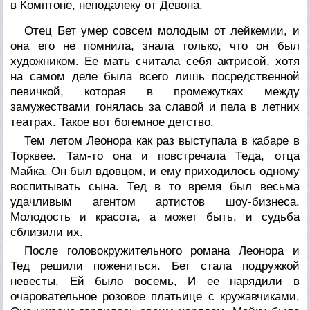
в Комптоне, неподалеку от Девона.
Отец Бет умер совсем молодым от лейкемии, и
она его не помнила, знала только, что он был
художником. Ее мать считала себя актрисой, хотя
на самом деле была всего лишь посредственной
певичкой, которая в промежутках между
замужествами гонялась за славой и пела в летних
театрах. Такое вот богемное детство.
Тем летом Леонора как раз выступала в кабаре в
Торквее. Там-то она и повстречала Теда, отца
Майка. Он был вдовцом, и ему приходилось одному
воспитывать сына. Тед в то время был весьма
удачливым агентом артистов шоу-бизнеса.
Молодость и красота, а может быть, и судьба
сблизили их.
После головокружительного романа Леонора и
Тед решили пожениться. Бет стала подружкой
невесты. Ей было восемь, И ее нарядили в
очаровательное розовое платьице с кружавчиками.