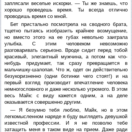
заплясали веселые искорки. — Ты же знаешь, что
хорошо проведешь время. Ты всегда отлично
проводишь время со мной.
Бет пристально посмотрела на сводного брата,
тщетно пытаясь изобразить крайнее возмущение,
но вместо этого на ее губах невольно заиграла
улыбка. С этим человеком невозможно
разговаривать серьезно. Вроде сидит перед тобой
красивый, элегантный мужчина, а потом как что-
нибудь придумает, так сразу превращается в
мальчишку-шалопая. Что ж, одет он действительно
безукоризненно (одни ботинки чего стоят!) и на
первый взгляд производит впечатление человека
немногословного и даже несколько угрюмого. В этом
весь Майк: с виду кажется одним, а на деле
оказывается совершенно другим.
— Я безумно тебя люблю, Майк, но в этом
легкомысленном наряде я буду выглядеть девушкой
известной профессии. И я не позволю тебе
затащить меня в таком виде на прием. Даже ради