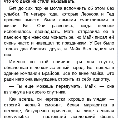
что его даже не стали наказывать.
Бет до сих пор не могла вспомнить об этом без
улыбки. Те четыре года, которые Леонора и Тед
провели вместе, были самыми счастливыми в
жизни Бет. Они развелись, когда девочке
исполнилось двенадцать. Мать отправила ее в
пансион при женском монастыре, но Майк писал ей
очень часто и навещал по праздникам. У Бет было
только два близких друга, и Майк был одним из
них.
Именно по этой причине три дня спустя,
облаченная в легкомысленный наряд, Бет вошла в
здание компании Брайсов. Все по вине Майка. Это
ради него она вынуждена строить из себя идиотку.
— Ты еще можешь передумать, Майк, — она
взглянула на своего спутника.
Как всегда, он чертовски хорошо выглядел —
строгий черный смокинг, белая маргаритка в
петлице, безупречно причесан, на лице ленивая
полуулыбка — настоящий лондонский франт.