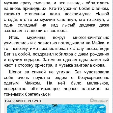
музыка сразу смолкла, и все взгляды обратились
на вновь пришедших. Кто-то уронил бокал с вином,
какая-то степенная дама воскликнула: «Какой
стыд!», кто-то из мужчин кашлянул, кто-то ахнул, а
один солидный на вид лысый дядечка даже
захлопал в ладоши от восторга.
Итак, мужчины вокруг многозначительно
ухмылялись и с завистью поглядывали на Майка, а
тот невозмутимо прошествовал к столу шефа, ведя
Бет за собой, поздравил юбиляра с днем рождения
и вручил подарок. Затем он сделал едва заметный
жест в сторону оркестра, и музыка заиграла снова.
Шепот за спиной не утихал. Бет чувствовала
себя очень неуютно рядом с безукоризненно
одетым Майком. На ней было маленькое,
невероятно обтягивающее черное платьице на
тоненьких бретельках и