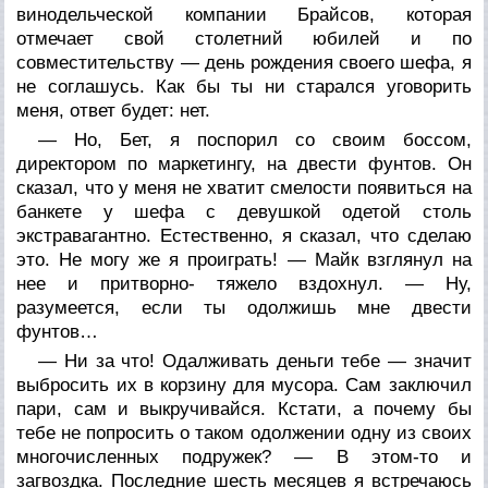
винодельческой компании Брайсов, которая
отмечает свой столетний юбилей и по
совместительству — день рождения своего шефа, я
не соглашусь. Как бы ты ни старался уговорить
меня, ответ будет: нет.
— Но, Бет, я поспорил со своим боссом,
директором по маркетингу, на двести фунтов. Он
сказал, что у меня не хватит смелости появиться на
банкете у шефа с девушкой одетой столь
экстравагантно. Естественно, я сказал, что сделаю
это. Не могу же я проиграть! — Майк взглянул на
нее и притворно- тяжело вздохнул. — Ну,
разумеется, если ты одолжишь мне двести
фунтов…
— Ни за что! Одалживать деньги тебе — значит
выбросить их в корзину для мусора. Сам заключил
пари, сам и выкручивайся. Кстати, а почему бы
тебе не попросить о таком одолжении одну из своих
многочисленных подружек? — В этом-то и
загвоздка. Последние шесть месяцев я встречаюсь