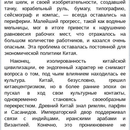
или шелк, и своей изобретательности, создавшей
тачку, корабельный руль, бумагу, типографию,
сейсмограф и компас, — всегда оставались на
периферии. Малейший прогресс, такой как водяные
мельницы, мог в итоге привести к нарушению
равновесия рабочих мест, что отражалось на
большом количестве работников, и казался очень
опасным. Эта проблема оставалась постоянной для
экономической политики Китая.
Наконец, изолированность китайской
цивилизации, ее эндогенный характер не снимают
вопроса о том, под чьим влиянием находилась ее
культура. Китай, безусловно, грешил
китаецентризмом, но в более ранние эпохи он
пускал в ход свои культурные контакты,
одновременно становясь своеобразным
перекрестком.
Древний Китай знал римлян, парфян
и Сасанидов. Императорский двор поддерживал
связи с индийцами, иранскими арабами и
Византией. Конечно, это проникновение не