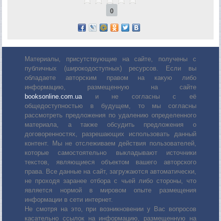
0
Материалы, присутствующие на сайте, получены с
публичных (широкодоступных) ресурсов. Если вы
обладаете авторским правом на какую либо
информацию, размещенную на сайте
booksonline.com.ua
и не согласны с её
общедоступностью в будущем, то мы согласны
рассмотреть предложения по удалению определенного
материала, а также обсудить предложения о
договоренностях, разрешающих использовать данный
контент. Мы не отслеживаем действия пользователей,
которые самостоятельно выкладывают источники
текстов, являющиеся объектом вашего авторского
права. Все данные на сайт, загружаются автоматически,
не проходя заранее отбора с чьей либо стороны, что
является нормой в мировом опыте размещения
информации в сети интернет.
Не смотря на это, при возникновении у Вас вопросов
касательно ссылок на информацию, размещенную на