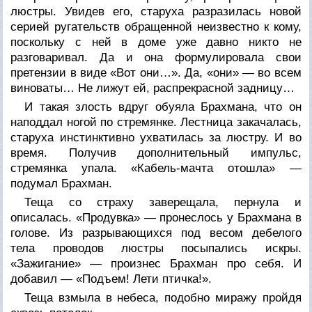
люстры. Увидев его, старуха разразилась новой
серией ругательств обращенной неизвестно к кому,
поскольку с ней в доме уже давно никто не
разговаривал. Да и она формулировала свои
претензии в виде «Вот они…». Да, «они» — во всем
виноваты… Не лижут ей, распрекрасной задницу…
И такая злость вдруг обуяла Брахмана, что он
наподдал ногой по стремянке. Лестница закачалась,
старуха инстинктивно ухватилась за люстру. И во
время. Получив дополнительный импульс,
стремянка упала. «Кабель-мачта отошла» —
подумал Брахман.
Теща со страху заверещала, пернула и
описалась. «Продувка» — пронеслось у Брахмана в
голове. Из разрывающихся под весом дебелого
тела проводов люстры посыпались искры.
«Зажигание» — произнес Брахман про себя. И
добавил — «Подъем! Лети птичка!».
Теща взмыла в небеса, подобно миражу пройдя