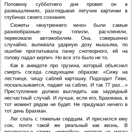
Половину субботнего дня провел он в
размышлениях, разглядывая летучие картинки в
глубинах своего сознания.
Сюжеты «внутреннего кино» были самые
разнообразные: тещу топили, расчленяли,
переезжали автомобилем. Она, совершенно
случайно, выпивала ударную дозу мышьяка, по
ошибке проглатывала пачку снотворного, ей на
голову падал кирпич. Но все это было не то.
Как в анекдоте про грузина, который объяснил
смерть соседа следующим образом: «Сижу на
лестнице, чищу саблей картошку. Подходит Гиви,
поскальзывается, падает на саблю. И так 77 раз…»
Преступление должно выглядеть как заурядный
несчастный случай. И лучше, если его, Брахмана, в
тот момент рядом не будет. Не придумал ничего в
тот день Брахман.
Лег спать с тяжелым сердцем. И приснился ему
сон, почти такой же реальный как жизнь. В
воскресенье утром, «помойка», которая не могла