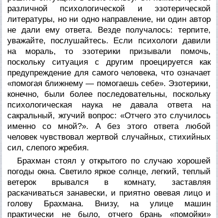
различной психологической и эзотерической
литературы, но ни одно направление, ни один автор
не дали ему ответа. Везде получалось: терпите,
уважайте, послушайтесь. Если психологи давили
на мораль, то эзотерики призывали помочь,
поскольку ситуация с другим проецируется как
предупреждение для самого человека, что означает
«помогая ближнему — помогаешь себе». Эзотерики,
конечно, были более последовательны, поскольку
психологическая наука не давала ответа на
сакральный, жгучий вопрос: «Отчего это случилось
именно со мной?». А без этого ответа любой
человек чувствовал жертвой случайных, стихийных
сил, слепого жребия.
Брахман стоял у открытого по случаю хорошей
погоды окна. Светило яркое солнце, легкий, теплый
ветерок врывался в комнату, заставляя
раскачиваться занавески, и приятно овевая лицо и
голову Брахмана. Внизу, на улице машин
практически не было, отчего брань «помойки»