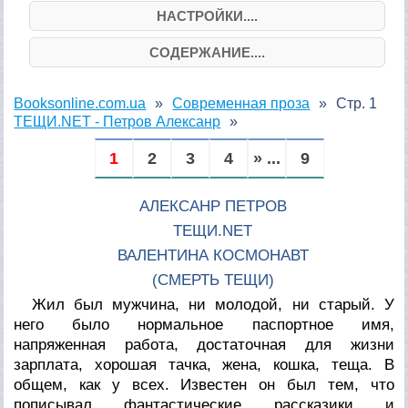
НАСТРОЙКИ....
СОДЕРЖАНИЕ....
Booksonline.com.ua
Современная проза
Стр. 1
ТЕЩИ.NET - Петров Алексанр
1
2
3
4
» ...
9
АЛЕКСАНР ПЕТРОВ
ТЕЩИ.NET
ВАЛЕНТИНА КОСМОНАВТ
(СМЕРТЬ ТЕЩИ)
Жил был мужчина, ни молодой, ни старый. У
него было нормальное паспортное имя,
напряженная работа, достаточная для жизни
зарплата, хорошая тачка, жена, кошка, теща. В
общем, как у всех. Известен он был тем, что
пописывал фантастические рассказики и