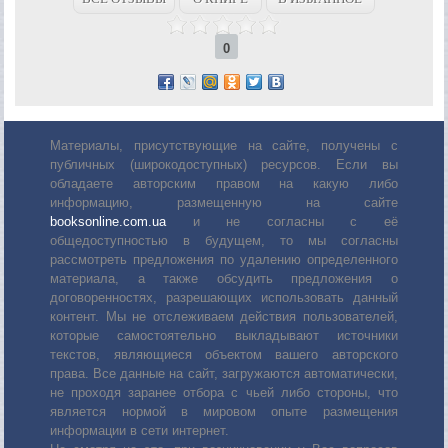
0
Материалы, присутствующие на сайте, получены с
публичных (широкодоступных) ресурсов. Если вы
обладаете авторским правом на какую либо
информацию, размещенную на сайте
booksonline.com.ua
и не согласны с её
общедоступностью в будущем, то мы согласны
рассмотреть предложения по удалению определенного
материала, а также обсудить предложения о
договоренностях, разрешающих использовать данный
контент. Мы не отслеживаем действия пользователей,
которые самостоятельно выкладывают источники
текстов, являющиеся объектом вашего авторского
права. Все данные на сайт, загружаются автоматически,
не проходя заранее отбора с чьей либо стороны, что
является нормой в мировом опыте размещения
информации в сети интернет.