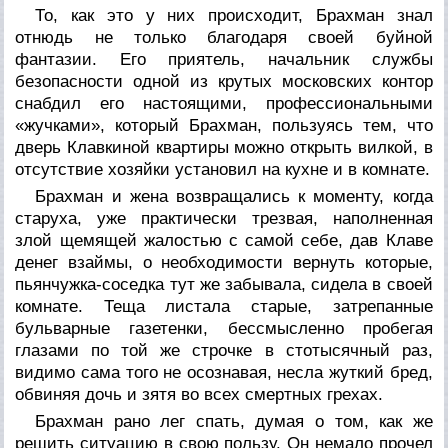
То, как это у них происходит, Брахман знал
отнюдь не только благодаря своей буйной
фантазии. Его приятель, начальник службы
безопасности одной из крутых московских контор
снабдил его настоящими, профессиональными
«жучками», который Брахман, пользуясь тем, что
дверь Клавкиной квартиры можно открыть вилкой, в
отсутствие хозяйки установил на кухне и в комнате.
Брахман и жена возвращались к моменту, когда
старуха, уже практически трезвая, наполненная
злой щемящей жалостью с самой себе, дав Клаве
денег взаймы, о необходимости вернуть которые,
пьянчужка-соседка тут же забывала, сидела в своей
комнате. Теща листала старые, затрепанные
бульварные газетенки, бессмысленно пробегая
глазами по той же строчке в стотысячный раз,
видимо сама того не осознавая, несла жуткий бред,
обвиняя дочь и зятя во всех смертных грехах.
Брахман рано лег спать, думая о том, как же
решить ситуацию в свою пользу. Он немало прочел