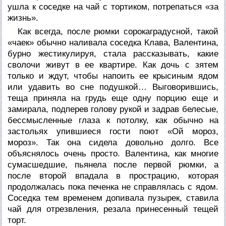
ушла к соседке на чай с тортиком, потрепаться «за
жизнь».
Как всегда, после рюмки сорокаградусной, такой
«чаек» обычно наливала соседка Клава, Валентина,
бурно жестикулируя, стала рассказывать, какие
сволочи живут в ее квартире. Как дочь с зятем
только и ждут, чтобы напоить ее крысиным ядом
или удавить во сне подушкой… Выговорившись,
теща приняла на грудь еще одну порцию еще и
замирала, подперев голову рукой и задрав белесые,
бессмысленные глаза к потолку, как обычно на
застольях упившиеся гости поют «Ой мороз,
мороз». Так она сидела довольно долго. Все
объяснялось очень просто. Валентина, как многие
сумасшедшие, пьянела после первой рюмки, а
после второй впадала в прострацию, которая
продолжалась пока печенка не справлялась с ядом.
Соседка тем временем допивала пузырек, ставила
чай для отрезвления, резала принесенный тещей
торт.