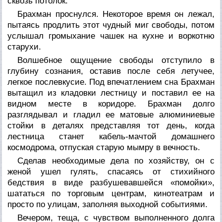
сквозь потолок.
Брахман проснулся. Некоторое время он лежал,
пытаясь продлить этот чудный миг свободы, потом
услышал громыхание чашек на кухне и воркотню
старухи.
Волшебное ощущение свободы отступило в
глубину сознания, оставив после себя летучее,
легкое послевкусие. Под впечатлением сна Брахман
вытащил из кладовки лестницу и поставил ее на
видном месте в коридоре. Брахман долго
разглядывал и гладил ее матовые алюминиевые
стойки в деталях представляя тот день, когда
лестница станет кабель-мачтой домашнего
космодрома, отпуская старую мымру в вечность.
Сделав необходимые дела по хозяйству, он с
женой ушел гулять, спасаясь от стихийного
бедствия в виде разбушевавшейся «помойки»,
шататься по торговым центрам, кинотеатрам и
просто по улицам, заполняя выходной событиями.
Вечером, теща, с чувством выполненного долга