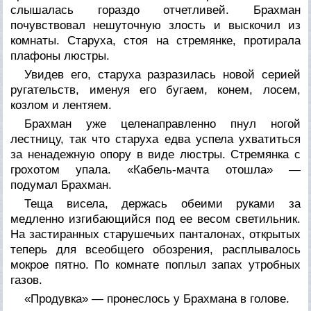
слышалась гораздо отчетливей. Брахман
почувствовал нешуточную злость и выскочил из
комнаты. Старуха, стоя на стремянке, протирала
плафоны люстры.
Увидев его, старуха разразилась новой серией
ругательств, именуя его бугаем, конем, лосем,
козлом и лентяем.
Брахман уже целенаправленно пнул ногой
лестницу, так что старуха едва успела ухватиться
за ненадежную опору в виде люстры. Стремянка с
грохотом упала. «Кабель-мачта отошла» —
подумал Брахман.
Теща висела, держась обеими руками за
медленно изгибающийся под ее весом светильник.
На застиранных старушечьих панталонах, открытых
теперь для всеобщего обозрения, расплывалось
мокрое пятно. По комнате поплыл запах утробных
газов.
«Продувка» — пронеслось у Брахмана в голове.