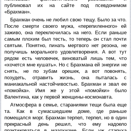
публиковал их на сайте под псевдонимом
«Брахман».
Брахман очень не любил свою тещу. Было за что.
После смерти своего мужа, «перепиленного» ей
заживо, она переключилась на него. Если раньше
самым плохим был тесть, то теперь он стал почти
святым. Понятно, пинать мертвого нет резона, не
получишь морального удовлетворения. А вот тут
рядом есть человечек, виноватый лишь тем, что
«хочется мне кушать». Но с Брахмана ей энергии не
снять, не по зубам орешек, а вот повонять,
позудеть, отравить жизнь, она пыталась с
маниакальной настойчивостью. Брахман и звал ее
«помойка». Имя же у этой «помойки» было
Валентина, как у первой женщины-космонавта.
Атмосфера в семье, стараниями тещи была еще
та. Как в сумасшедшем доме, где раньше
помещался морг. Брахман терпел, терпел, но в один
прекрасный день решил, что ему надоело
практиковаться в мазохизме. Если уж старуха