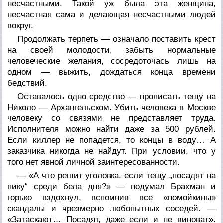
несчастными. Такой уж была эта женщина,
несчастная сама и делающая несчастными людей
вокруг.
Продолжать терпеть — означало поставить крест
на своей молодости, забыть нормальные
человеческие желания, сосредоточась лишь на
одном — выжить, дождаться конца времени
бедствий.
Оставалось одно средство — прописать тещу на
Николо — Архангельском. Убить человека в Москве
человеку со связями не представляет труда.
Исполнителя можно найти даже за 500 рублей.
Если киллер не попадется, то концы в воду… А
заказчика никогда не найдут. При условии, что у
того нет явной личной заинтересованности.
— «А что решит уголовка, если тещу „посадят на
пику“ среди бела дня?» — подумал Брахман и
горько вздохнул, вспомнив все «помойкины»
скандалы и чрезмерно любопытных соседей. —
«Затаскают… Посадят, даже если и не виноват».