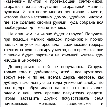
«казенной» плитой и протекающей сантехникой,
стираться из-за отсутствия стиральной машины
ручками. И это после многих лет жизни в месте,
которое было настоящим домом, удобном, чистом,
где все сделано своими руками, куда собрана вся
необходимая для жизни техника.
Не слишком ли жирно будет старухе? Получить
при помощи мелких нападок, придирок и прочих
подлых штучек из арсенала психического террора
трехкомнатную квартиру у метро, в то время как они
с женой будут париться на съемной «хате» где-
нибудь в Бирюлево.
Договориться с ней не получалось. Старуха
только того и добивалась, чтобы все крутилось
вокруг нее и по ее, всегда держа наготове, как
дубину, накопленную за годы унижений злобу. Ее
она щедро обрушивала на тех, кто оказывался
рядом с ней, весь арсенал иезуитских средств,
чтобы заставить других почувствовать себя
ничтожными, мелкими, зависимыми и