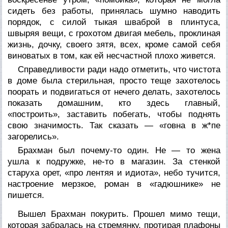
сидеть без работы, принялась шумно наводить
порядок, с силой тыкая шваброй в плинтуса,
швыряя вещи, с грохотом двигая мебель, проклиная
жизнь, дочку, своего зятя, всех, кроме самой себя
виноватых в том, как ей несчастной плохо живется.
Справедливости ради надо отметить, что чистота
в доме была стерильная, просто теще захотелось
поорать и подвигаться от нечего делать, захотелось
показать домашним, кто здесь главный,
«построить», заставить побегать, чтобы поднять
свою значимость. Так сказать — «говна в ж*пе
загорелись».
Брахман был почему-то один. Не — то жена
ушла к подружке, не-то в магазин. За стенкой
старуха орет, «про лентяя и идиота», небо тучится,
настроение мерзкое, роман в «гадюшнике» не
пишется.
Вышел Брахман покурить. Прошел мимо тещи,
которая забралась на стремянку, протирая плафоны