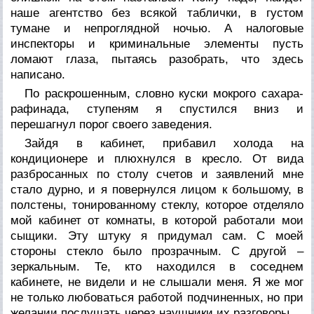
наше агентство без всякой таблички, в густом
тумане и непроглядной ночью. А налоговые
инспекторы и криминальные элементы пусть
ломают глаза, пытаясь разобрать, что здесь
написано.
По раскрошенным, словно куски мокрого сахара-
рафинада, ступеням я спустился вниз и
перешагнул порог своего заведения.
Зайдя в кабинет, прибавил холода на
кондиционере и плюхнулся в кресло. От вида
разбросанных по столу счетов и заявлений мне
стало дурно, и я повернулся лицом к большому, в
полстены, тонированному стеклу, которое отделяло
мой кабинет от комнаты, в которой работали мои
сыщики. Эту штуку я придумал сам. С моей
стороны стекло было прозрачным. С другой –
зеркальным. Те, кто находился в соседнем
кабинете, не видели и не слышали меня. Я же мог
не только любоваться работой подчиненных, но при
желании послушать через наушники их разговоры.