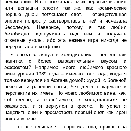
релаксации. Ирэн поглощала мои нервные молнии
или вспышки злости так же, как космические
черные дыры поглощают свет, – отрицательная
энергия попросту растворялась в ней и исчезала
бесследно. Наверное, потому я так любил
безобидно подшучивать над ней и получать
ответные уколы, ибо эта нежная игра никогда не
перерастала в конфликт.
Я снова заглянул в холодильник – нет ли там
напитка с более выразительным вкусом и
эффектом? Например моего любимого красного
вина урожая 1989 года – именно того года, когда я
только вернулся из Афгана домой: худой, с больной
печенью и раненой ногой, без денег в кармане и
перспектив их иметь. Но моего любимого вина, как,
собственно, и нелюбимого, в холодильнике не
оказалось, и я вернулся в кресло. Не успел я
нацепить очки и просмотреть первый счет, как Ирэн
вошла ко мне.
– Ты все слышал? – спросила она, прикрыв за