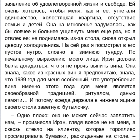
заявление об удовлетворенной жизни и свободе. Ей
очень хотелось, чтобы меня, как и ее, угнетали
одиночество, холостяцкая квартира, отсутствие
семьи и детей. Она на мгновенье задумалась, как
бы ловчее и больнее ущипнуть меня еще раз, но я
отвлек ее: не поднимаясь из-за стола, снова открыл
дверцу холодильника. На сей раз я посмотрел в его
пустое нутро, словно в зимнюю тундру. По
печальному выражению моего лица Ирэн должна
была догадаться, что я не прочь выпить вина. Она
знала, какое из красных вин я предпочитаю, знала,
что 1989 год для меня особенный, что употребление
вина именно этого года для меня является
своеобразной традицией, ритуалом, данью
памяти… И потому всегда держала в нижнем ящике
своего стола заветную бутылочку.
– Одно плохо: она не может сейчас заплатить
нам, – произнесла Ирэн, глядя вовсе не на меня, а
сквозь стекло на клиентку, которая торопливо
просматривала бумажки, раскиданные на столе. –