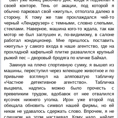
своей конторе. Тень от акации, под которой я
обычно парковал свой «жигуль», отползла далеко в
сторону. К тому же там прохлаждался чей-то
черный «Лендкрузер» с темными, словно слепыми,
стеклами. Наверное, машина кого-то ждала, так как
мотор не был заглушен и, по-видимому, в салоне
работал кондиционер. Мне пришлось поставить
«жигуль» у самого входа в наше агентство, где на
прохладной кафельной плитке развалился крупный
рыжий пес – дворовый бродяга по кличке Байкал.
Закинув на плечо спортивную сумку, я вышел из
машины, переступил через млеющее животное и по
привычке взглянул на аляповатую табличку
«Частное детективное агентство». Табличка
выцвела, надпись можно было прочесть с
превеликим трудом, вдобавок от нее отвалился
кусочек нижнего уголка. Ирэн уже второй год
обещала обновить символ нашей фирмы, но ей
никак не удавалось сдержать слово. Впрочем, я не
слишком на этом настаивал. Кому надо, найдет