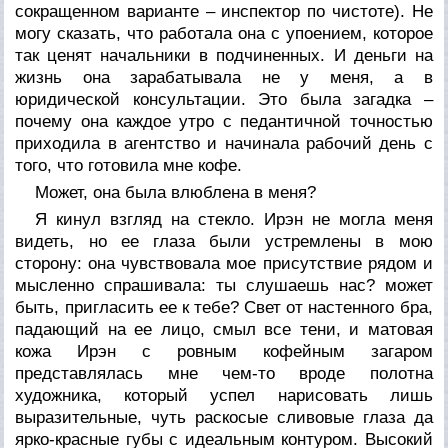
сокращенном варианте – инспектор по чистоте). Не
могу сказать, что работала она с упоением, которое
так ценят начальники в подчиненных. И деньги на
жизнь она зарабатывала не у меня, а в
юридической консультации. Это была загадка –
почему она каждое утро с педантичной точностью
приходила в агентство и начинала рабочий день с
того, что готовила мне кофе.
Может, она была влюблена в меня?
Я кинул взгляд на стекло. Ирэн не могла меня
видеть, но ее глаза были устремлены в мою
сторону: она чувствовала мое присутствие рядом и
мысленно спрашивала: ты слушаешь нас? может
быть, пригласить ее к тебе? Свет от настенного бра,
падающий на ее лицо, смыл все тени, и матовая
кожа Ирэн с ровным кофейным загаром
представлялась мне чем-то вроде полотна
художника, который успел нарисовать лишь
выразительные, чуть раскосые сливовые глаза да
ярко-красные губы с идеальным контуром. Высокий