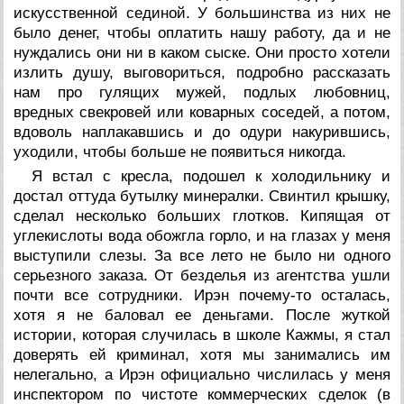
искусственной сединой. У большинства из них не
было денег, чтобы оплатить нашу работу, да и не
нуждались они ни в каком сыске. Они просто хотели
излить душу, выговориться, подробно рассказать
нам про гулящих мужей, подлых любовниц,
вредных свекровей или коварных соседей, а потом,
вдоволь наплакавшись и до одури накурившись,
уходили, чтобы больше не появиться никогда.
Я встал с кресла, подошел к холодильнику и
достал оттуда бутылку минералки. Свинтил крышку,
сделал несколько больших глотков. Кипящая от
углекислоты вода обожгла горло, и на глазах у меня
выступили слезы. За все лето не было ни одного
серьезного заказа. От безделья из агентства ушли
почти все сотрудники. Ирэн почему-то осталась,
хотя я не баловал ее деньгами. После жуткой
истории, которая случилась в школе Кажмы, я стал
доверять ей криминал, хотя мы занимались им
нелегально, а Ирэн официально числилась у меня
инспектором по чистоте коммерческих сделок (в