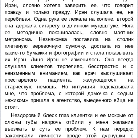
Ирэн, словно хотела заверить ее, что говорит
правду и только правду. Ирэн слушала ее, не
перебивая. Одна рука ее лежала на колене, второй
она держала сигарету в длинном мундштуке. Нога
ее методично покачивалась, словно маятник
метронома. Незнакомка поставила на столик
плетеную веревочную сумочку, достала из нее
какие-то бумажки и фотографии и стала показывать
их Ирэн. Лицо Ирэн не изменилось. Она всегда
слушала клиентов терпеливо, бесстрастно и с
неизменным вниманием, как врач выслушивает
престарелого пациента, жалующегося на
старческую немощь. Но интуиция подсказывала
мне, что проблема, с которой дамочка с седым
«ежиком» пришла в агентство, выеденного яйца не
стоит.
Нездоровый блеск глаз клиентки и ее мокрые от
слюны губы напрочь отбили у меня желание
въезжать в суть ее проблем. К нам нередко
захаживали личности вроде этой дурнушки с