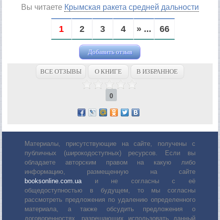
Вы читаете
Крымская ракета средней дальности
1
2
3
4
» ...
66
Добавить отзыв
ВСЕ ОТЗЫВЫ
О КНИГЕ
В ИЗБРАННОЕ
0
Материалы, присутствующие на сайте, получены с
публичных (широкодоступных) ресурсов. Если вы
обладаете авторским правом на какую либо
информацию, размещенную на сайте
booksonline.com.ua
и не согласны с её
общедоступностью в будущем, то мы согласны
рассмотреть предложения по удалению определенного
материала, а также обсудить предложения о
договоренностях, разрешающих использовать данный