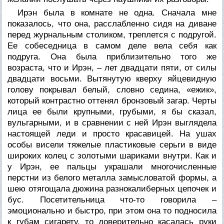
Ирэн была в комнате не одна. Сначала мне
показалось, что она, расслабленно сидя на диване
перед журнальным столиком, треплется с подругой.
Ее собеседница в самом деле вела себя как
подруга. Она была приблизительно того же
возраста, что и Ирэн, – лет двадцати пяти, от силы
двадцати восьми. Вытянутую кверху яйцевидную
голову покрывал белый, словно седина, «ежик»,
который контрастно оттенял бронзовый загар. Черты
лица ее были крупными, грубыми, я бы сказал,
вульгарными, и в сравнении с ней Ирэн выглядела
настоящей леди и просто красавицей. На ушах
особы висели тяжелые пластиковые серьги в виде
широких колец с золотыми шариками внутри. Как и
у Ирэн, ее пальцы украшали многочисленные
перстни из белого металла замысловатой формы, а
шею отягощала дюжина разнокалиберных цепочек и
бус. Посетительница что-то говорила –
эмоционально и быстро, при этом она то подносила
к губам сигарету, то доверительно касалась руки