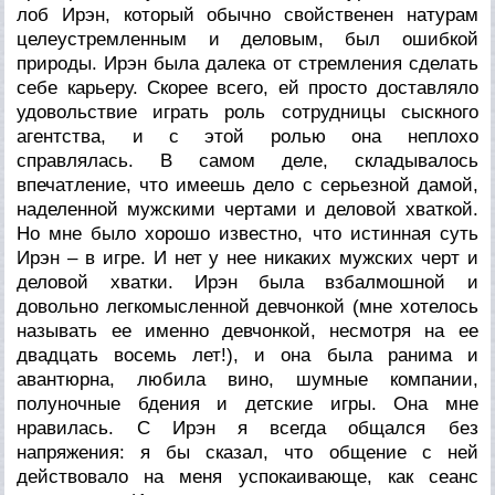
лоб Ирэн, который обычно свойственен натурам
целеустремленным и деловым, был ошибкой
природы. Ирэн была далека от стремления сделать
себе карьеру. Скорее всего, ей просто доставляло
удовольствие играть роль сотрудницы сыскного
агентства, и с этой ролью она неплохо
справлялась. В самом деле, складывалось
впечатление, что имеешь дело с серьезной дамой,
наделенной мужскими чертами и деловой хваткой.
Но мне было хорошо известно, что истинная суть
Ирэн – в игре. И нет у нее никаких мужских черт и
деловой хватки. Ирэн была взбалмошной и
довольно легкомысленной девчонкой (мне хотелось
называть ее именно девчонкой, несмотря на ее
двадцать восемь лет!), и она была ранима и
авантюрна, любила вино, шумные компании,
полуночные бдения и детские игры. Она мне
нравилась. С Ирэн я всегда общался без
напряжения: я бы сказал, что общение с ней
действовало на меня успокаивающе, как сеанс