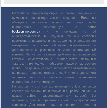
Материалы, присутствующие на сайте, получены с
публичных (широкодоступных) ресурсов. Если вы
обладаете авторским правом на какую либо
информацию, размещенную на сайте
booksonline.com.ua
и не согласны с её
общедоступностью в будущем, то мы согласны
рассмотреть предложения по удалению определенного
материала, а также обсудить предложения о
договоренностях, разрешающих использовать данный
контент. Мы не отслеживаем действия пользователей,
которые самостоятельно выкладывают источники
текстов, являющиеся объектом вашего авторского
права. Все данные на сайт, загружаются автоматически,
не проходя заранее отбора с чьей либо стороны, что
является нормой в мировом опыте размещения
информации в сети интернет.
Не смотря на это, при возникновении у Вас вопросов
касательно ссылок на информацию, размещенную на
нашем сайте, правообладателями которой Вы
являетесь, просим обращаться к нам с интересующим
запросом. Для этого требуется переслать е-mail на