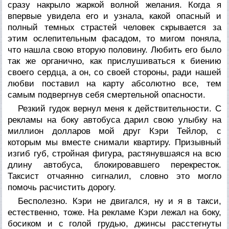
сразу накрыло жаркой волной желания. Когда я
впервые увидела его и узнала, какой опасный и
полный темных страстей человек скрывается за
этим ослепительным фасадом, то мигом поняла,
что нашла свою вторую половину. Любить его было
так же органично, как прислушиваться к биению
своего сердца, а он, со своей стороны, ради нашей
любви поставил на карту абсолютно все, тем
самым подвергнув себя смертельной опасности.
Резкий гудок вернул меня к действительности. С
рекламы на боку автобуса дарил свою улыбку на
миллион долларов мой друг Кэри Тейлор, с
которым мы вместе снимали квартиру. Призывный
изгиб губ, стройная фигура, растянувшаяся на всю
длину автобуса, блокировавшего перекресток.
Таксист отчаянно сигналил, словно это могло
помочь расчистить дорогу.
Бесполезно. Кэри не двигался, ну и я в такси,
естественно, тоже. На рекламе Кэри лежал на боку,
босиком и с голой грудью, джинсы расстегнуты