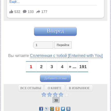
Вперед
Вы читаете
Сплетенная с тобой [Entwined with You]
1
2
3
4
» ...
191
Добавить отзыв
ВСЕ ОТЗЫВЫ
О КНИГЕ
В ИЗБРАННОЕ
30