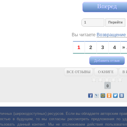
Вперед
Вы читаете
Возвращение 
1
2
3
4
» 
Добавить отзыв
ВСЕ ОТЗЫВЫ
О КНИГЕ
В 
0
личных (широкодоступных) ресурсов. Если вы обладаете авторским пр
остью в будущем, то мы согласны рассмотреть предложения по уда
льзовать данный контент. Мы не отслеживаем действия пользовател