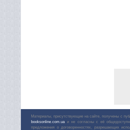
Материалы, присутствующие на сайте, получены с пуб
booksonline.com.ua
и не согласны с её общедоступн
предложения о договоренностях, разрешающих испо