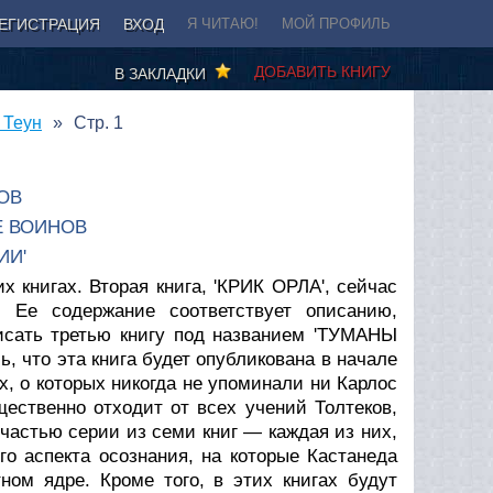
ЕГИСТРАЦИЯ
ВХОД
Я ЧИТАЮ!
МОЙ ПРОФИЛЬ
ДОБАВИТЬ КНИГУ
В ЗАКЛАДКИ
 Теун
Стр. 1
ОВ
Е ВОИНОВ
ИИ'
 книгах. Вторая книга, 'КРИК ОРЛА', сейчас
 Ее содержание соответствует описанию,
сать третью книгу под названием 'ТУМАНЫ
что эта книга будет опубликована в начале
ях, о которых никогда не упоминали ни Карлос
щественно отходит от всех учений Толтеков,
частью серии из семи книг — каждая из них,
го аспекта осознания, на которые Кастанеда
ном ядре. Кроме того, в этих книгах будут