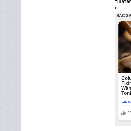
тщател
в