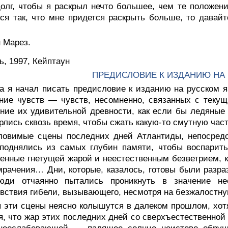
олг, чтобы я раскрыл нечто большее, чем те положени
ся так, что мне придется раскрыть больше, то давайт
 Марез.
, 1997, Кейптаун
ПРЕДИСЛОВИЕ К ИЗДАНИЮ НА
да я начал писать предисловие к изданию на русском 
ние чувств — чувств, несомненно, связанных с теку
ие их удивительной древности, как если бы ледяные
рлись сквозь время, чтобы сжать какую-то смутную час
ловимые сцены последних дней Атлантиды, непосред
поднялись из самых глубин памяти, чтобы воспарить
енные гнетущей жарой и неестественным безветрием, 
рачения… Дни, которые, казалось, готовы были разр
юди отчаянно пытались проникнуть в значение н
вствия гибели, вызывающего, несмотря на безжалостную
я эти сцены неясно колышутся в далеком прошлом, хот
я, что жар этих последних дней со сверхъестественной