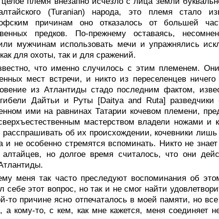
 целое племя внезапно исчезло с лица земли буквальн
-алтайского (Turanian) народа, это племя стало 
офским причинам оно отказалось от большей час
твенных предков. По-прежнему оставаясь, несомне
тили мужчинам использовать мечи и упражнялись иск
 как для охоты, так и для сражений.
звестно, что именно случилось с этим племенем. Они
енных мест встречи, и никто из переселенцев ничего
новение из Атлантиды стадо последним фактом, изве
гибели Дайтьи и Руты [Daitya and Ruta] разведчики
енном ими на равнинах Татарии кочевом племени, пред
сверхъестественным мастерством владели ножами и к
 расспрашивать об их происхождении, кочевники лишь 
а и не особенно стремятся вспоминать. Никто не знает
 алтайцев, но долгое время считалось, что они дей
Атлантиды.
ему меня так часто преследуют воспоминания об это
л себе этот вопрос, но так и не смог найти удовлетвор
ой-то причине ясно отпечаталось в моей памяти, но все
, а кому-то, с кем, как мне кажется, меня соединяет н