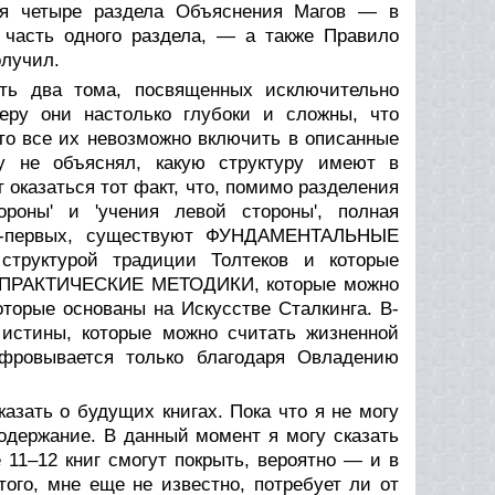
ая четыре раздела Объяснения Магов — в
часть одного раздела, — а также Правило
олучил.
ить два тома, посвященных исключительно
еру они настолько глубоки и сложны, что
то все их невозможно включить в описанные
му не объяснял, какую структуру имеют в
 оказаться тот факт, что, помимо разделения
роны' и 'учения левой стороны', полная
 Во-первых, существуют ФУНДАМЕНТАЛЬНЫЕ
труктурой традиции Толтеков и которые
ют ПРАКТИЧЕСКИЕ МЕТОДИКИ, которые можно
торые основаны на Искусстве Сталкинга. В-
истины, которые можно считать жизненной
фровывается только благодаря Овладению
азать о будущих книгах. Пока что я не могу
содержание. В данный момент я могу сказать
 11–12 книг смогут покрыть, вероятно — и в
ого, мне еще не известно, потребует ли от