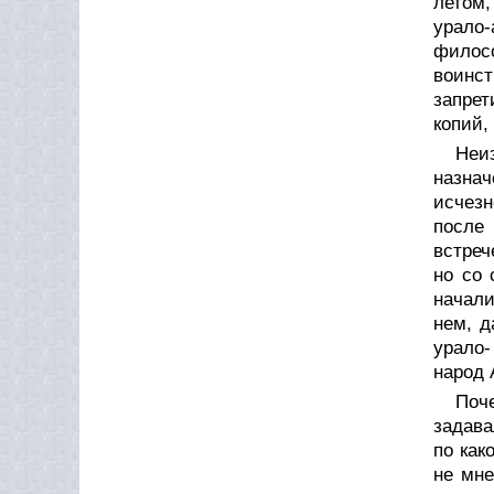
летом,
урало
филос
воинс
запре
копий,
Неи
назнач
исчез
после 
встреч
но со 
начали
нем, д
урало-
народ 
Поч
задава
по как
не мне