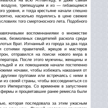
ивалось на всю Атлантиду, и даже самая
ом воздухе, трепещущем и из — гибающемся
го уровня, и тогда крестьяне начали спешно
роятно, насколько поднялись в цене свежие
 условиях того смертоносного лета. Подобного
навязчивыми воспомннаниями о множестве
яков, безмолвных свидетелей раскола среди
лотых Врат. Изгнанный из города за два года
и сотнями правителей, жрецов и мастеров
трон, отправился на поиски нового мира в
мператора. После этого мужчины, женщины и
гильдий и их помощников начали постепенно
бокими ночами, чтобы избежать наказания от
 другими группами или встречаясь с ними в
и из своей страны, чтобы воссоединиться со
ого Императора. Со временем в запустение
а фермы и процветавшие ранее ремесла были
ью, которая последовала за этим ужасным