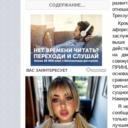
разви
СОДЕРЖАНИЕ....
отнош
Трехзу
Кро
афори
заслуж
выше 
действ
на дв
совок
ПРИНЦ
основ
сравни
треть
сущно
Намер
Я не
сообщи
только
лучшем