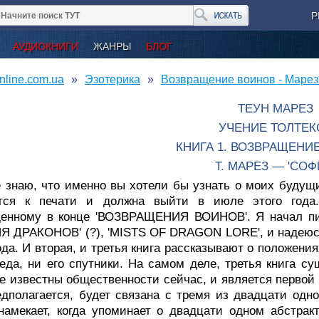
Р
АУДИОКНИГИ
ЖАНРЫ
БЛОГ
nline.com.ua
Эзотерика
Возвращение воинов - Марез
ТЕУН МАРЕЗ
УЧЕНИЕ ТОЛТЕК
КНИГА 1. ВОЗВРАЩЕНИ
Т. МАРЕЗ — 'СОФ
 знаю, что именно вы хотели бы узнать о моих будущих
ится к печати и должна выйти в июле этого года.
денному в конце 'ВОЗВРАЩЕНИЯ ВОИНОВ'. Я начал пи
 ДРАКОНОВ' (?), 'MISTS OF DRAGON LORE', и надеюсь, 
ода. И вторая, и третья книга рассказывают о положени
еда, ни его спутники. На самом деле, третья книга су
е известны общественности сейчас, и является первой 
едполагается, будет связана с тремя из двадцати одно
амекает, когда упоминает о двадцати одном абстракт