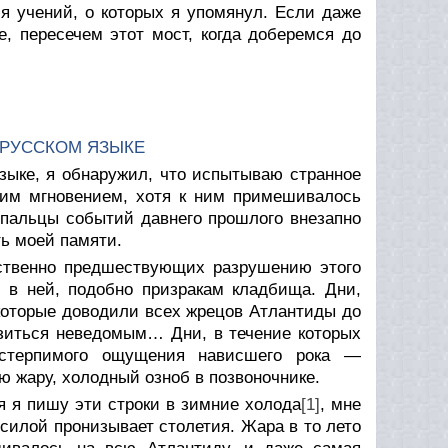
я учений, о которых я упомянул. Если даже
е, пересечем этот мост, когда доберемся до
 РУССКОМ ЯЗЫКЕ
языке, я обнаружил, что испытываю странное
щим мгновением, хотя к ним примешивалось
 пальцы событий давнего прошлого внезапно
ть моей памяти.
ственно предшествующих разрушению этого
 в ней, подобно призракам кладбища. Дни,
которые доводили всех жрецов Атлантиды до
азиться неведомым… Дни, в течение которых
естерпимого ощущения нависшего рока —
 жару, холодный озноб в позвоночнике.
я я пишу эти строки в зимние холода
[1]
, мне
 силой пронизывает столетия. Жара в то лето