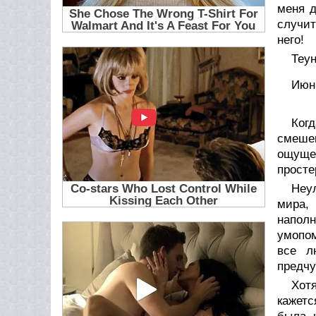
меня д
случит
него!
Теун
Июнь
Ког
смеше
ощущен
просте
Неу
мира, 
наполн
умопом
все л
предчу
Хот
кажетс