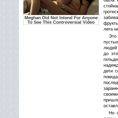
была 
стойк
гротес
забива
фрукты
лета н
Это
пустых
людей 
до эт
гильд
надежд
дети с
покида
послед
заране
своим
пришли
оставл
Но 