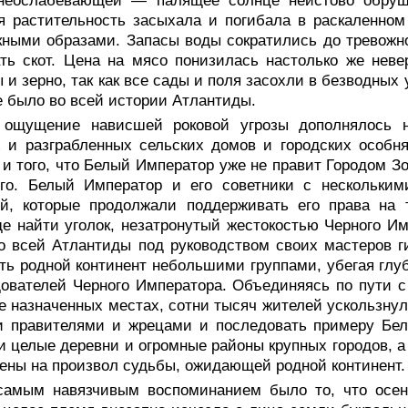
неослабевающей — палящее солнце неистово обруш
ая растительность засыхала и погибала в раскаленн
кными образами. Запасы воды сократились до тревожно
ть скот. Цена на мясо понизилась настолько же неве
 и зерно, так как все сады и поля засохли в безводных
е было во всей истории Атлантиды.
 ощущение нависшей роковой угрозы дополнялось 
 и разграбленных сельских домов и городских особн
и того, что Белый Император уже не правит Городом Зо
ого. Белый Император и его советники с нескольким
ий, которые продолжали поддерживать его права на 
е найти уголок, незатронутый жестокостью Черного И
о всей Атлантиды под руководством своих мастеров 
ть родной континент небольшими группами, убегая глу
ователей Черного Императора. Объединяясь по пути с
е назначенных местах, сотни тысяч жителей ускользнул
и правителями и жрецами и последовать примеру Бел
 целые деревни и огромные районы крупных городов, 
ены на произвол судьбы, ожидающей родной континент.
самым навязчивым воспоминанием было то, что осен