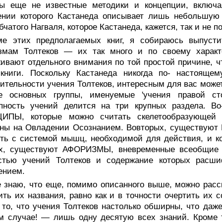
ты еще не известные методики и концепции, включ
ении которого Кастанеда описывает лишь небольшую 
бчатого Нагваля, которое Кастанеда, кажется, так и не п
ме этих предполагаемых книг, я собираюсь выпуст
змам Толтеков — их так много и по своему характ
ивают отдельного внимания по той простой причине, ч
книги. Поскольку Кастанеда никогда по- настояще
ительности учения Толтеков, интересным для вас может
е основных группы, именуемые 'учения правой сто
упность учений делится на три крупных раздела.
ИПЫ, которые можно считать скелетообразующей с
аны на Овладении Осознанием. Вовторых, существу
ть с системой мышц, необходимой для действия, и ко
их, существуют АФОРИЗМЫ, вневременные всеобщие 
стью учений Толтеков и содержание которых расши
ением.
 знаю, что еще, помимо описанного выше, можно расск
ть их названия, равно как и в точности очертить их 
 то, что учения Толтеков настолько обширны, что даже
 случае! — лишь одну десятую всех знаний. Кроме т