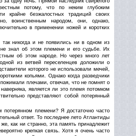
о за одну ночь. Прямой наследник свирепого
известным потому, что по неким глубоким
ти крайне безжалостных традиций своих
нно, воинственным народом, они, однако,
лючительно в применении ножей и коротких
 так никогда и не появились ни в одном из
 не знал об этом племени и его судьбе. Их
стным об этом народе. Но через много лет
 одной из ветвей переселенцев доложили о
ставители которого не использовали мечей,
ороткими копьями. Однако когда разведчики
пожимали плечами, отвечая, что не помнят о
 наверняка, является ли это племя потомком
ствительно представляют собой потерянный
м потерянном племени? Я достаточно часто
ительный ответ. То последнее лето Атлантиды
 же, как ни странно, эта память принадлежит
евероятно крепкая связь. Хотя я очень часто